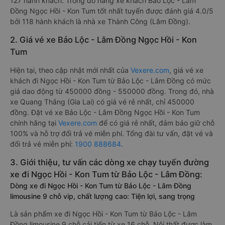
127 hành khách. Trong đó hãng xe khách Bảo Lộc - Lâm
Đồng Ngọc Hồi - Kon Tum tốt nhất tuyến được đánh giá 4.0/5
bởi 118 hành khách là nhà xe Thành Công (Lâm Đồng).
2. Giá vé xe Bảo Lộc - Lâm Đồng Ngọc Hồi - Kon
Tum
Hiện tại, theo cập nhật mới nhất của
Vexere.com
, giá vé xe
khách đi Ngọc Hồi - Kon Tum từ Bảo Lộc - Lâm Đồng có mức
giá dao động từ 450000 đồng - 550000 đồng. Trong đó, nhà
xe Quang Thắng (Gia Lai) có giá vé rẻ nhất, chỉ 450000
đồng. Đặt vé xe Bảo Lộc - Lâm Đồng Ngọc Hồi - Kon Tum
chính hãng tại
Vexere.com
để có giá rẻ nhất, đảm bảo giữ chỗ
100% và hỗ trợ đổi trả vé miễn phí. Tổng đài tư vấn, đặt vé và
đổi trả vé miễn phí:
1900 888684
.
3. Giới thiệu, tư vấn các dòng xe chạy tuyến đường
xe đi Ngọc Hồi - Kon Tum từ Bảo Lộc - Lâm Đồng:
Dòng xe đi Ngọc Hồi - Kon Tum từ Bảo Lộc - Lâm Đồng
limousine 9 chỗ vip, chất lượng cao: Tiện lợi, sang trọng
Là sản phẩm xe đi Ngọc Hồi - Kon Tum từ Bảo Lộc - Lâm
Đồng limousine 9 chỗ cải tiến từ xe 16 chỗ. Nội thất được làm