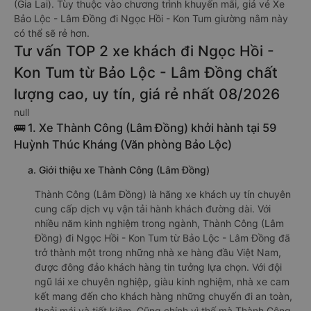
(Gia Lai). Tùy thuộc vào chương trình khuyến mãi, giá vé Xe
Bảo Lộc - Lâm Đồng đi Ngọc Hồi - Kon Tum giường nằm này
có thể sẽ rẻ hơn.
Tư vấn TOP 2 xe khách đi Ngọc Hồi -
Kon Tum từ Bảo Lộc - Lâm Đồng chất
lượng cao, uy tín, giá rẻ nhất 08/2026
null
🚌 1. Xe Thành Công (Lâm Đồng) khởi hành tại 59
Huỳnh Thúc Kháng (Văn phòng Bảo Lộc)
a. Giới thiệu xe Thành Công (Lâm Đồng)
Thành Công (Lâm Đồng) là hãng xe khách uy tín chuyên
cung cấp dịch vụ vận tải hành khách đường dài. Với
nhiều năm kinh nghiệm trong ngành, Thành Công (Lâm
Đồng) đi Ngọc Hồi - Kon Tum từ Bảo Lộc - Lâm Đồng đã
trở thành một trong những nhà xe hàng đầu Việt Nam,
được đông đảo khách hàng tin tưởng lựa chọn. Với đội
ngũ lái xe chuyên nghiệp, giàu kinh nghiệm, nhà xe cam
kết mang đến cho khách hàng những chuyến đi an toàn,
thoải mái và tiết kiệm. Cũng chính vì thế mà Thành Công