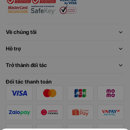
keyboard_arrow_down
Về chúng tôi
keyboard_arrow_down
Hỗ trợ
keyboard_arrow_down
Trở thành đối tác
Đối tác thanh toán