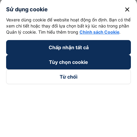
close
Sử dụng cookie
Vexere dùng cookie để website hoạt động ổn định. Bạn có thể
xem chi tiết hoặc thay đổi lựa chọn bất kỳ lúc nào trong phần
Quản lý cookie. Tìm hiểu thêm trong
Chính sách Cookie
.
Chấp nhận tất cả
Tùy chọn cookie
Từ chối
Theo dõi chúng tôi trên
Facebook
Tiktok
Youtube
Công ty TNHH Thương Mại Dịch Vụ Vexere
Địa chỉ đăng ký kinh doanh: 8C Chữ Đồng Tử, Phường Tân
Sơn Nhất, TP. Hồ Chí Minh, Việt Nam
Địa chỉ
:
Lầu 2, toà nhà H3 Circo Hoàng Diệu, 384 Hoàng Diệu,