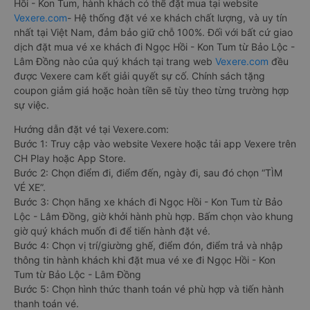
Hồi - Kon Tum, hành khách có thể đặt mua tại website
Vexere.com
- Hệ thống đặt vé xe khách chất lượng, và uy tín
nhất tại Việt Nam, đảm bảo giữ chỗ 100%. Đối với bất cứ giao
dịch đặt mua vé xe khách đi Ngọc Hồi - Kon Tum từ Bảo Lộc -
Lâm Đồng nào của quý khách tại trang web
Vexere.com
đều
được Vexere cam kết giải quyết sự cố. Chính sách tặng
coupon giảm giá hoặc hoàn tiền sẽ tùy theo từng trường hợp
sự việc.
Hướng dẫn đặt vé tại Vexere.com:
Bước 1: Truy cập vào website Vexere hoặc tải app Vexere trên
CH Play hoặc App Store.
Bước 2: Chọn điểm đi, điểm đến, ngày đi, sau đó chọn “TÌM
VÉ XE”.
Bước 3: Chọn hãng xe khách đi Ngọc Hồi - Kon Tum từ Bảo
Lộc - Lâm Đồng, giờ khởi hành phù hợp. Bấm chọn vào khung
giờ quý khách muốn đi để tiến hành đặt vé.
Bước 4: Chọn vị trí/giường ghế, điểm đón, điểm trả và nhập
thông tin hành khách khi đặt mua vé xe đi Ngọc Hồi - Kon
Tum từ Bảo Lộc - Lâm Đồng
Bước 5: Chọn hình thức thanh toán vé phù hợp và tiến hành
thanh toán vé.