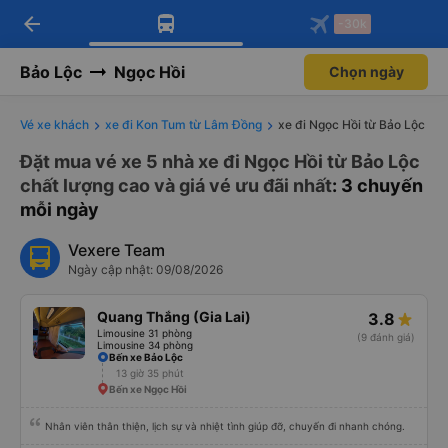
arrow_back
Tải app Vexere ngay!
Tải app Vexere
-30k
Mở app
Mở app
Nhận ưu đãi thành viên độc
-30k/ghế khi đặt vé máy bay qua
quyền
app
Bảo Lộc
Ngọc Hồi
Chọn ngày
Vé xe khách
xe đi Kon Tum từ Lâm Đồng
xe đi Ngọc Hồi từ Bảo Lộc
Đặt mua vé xe 5 nhà xe đi Ngọc Hồi từ Bảo Lộc
chất lượng cao và giá vé ưu đãi nhất
: 3 chuyến
mỗi ngày
Vexere Team
Ngày cập nhật: 09/08/2026
Quang Thắng (Gia Lai)
3.8
Limousine 31 phòng
(9 đánh giá)
Limousine 34 phòng
Bến xe Bảo Lộc
13 giờ 35 phút
Bến xe Ngọc Hồi
Nhân viên thân thiện, lịch sự và nhiệt tình giúp đỡ, chuyến đi nhanh chóng.