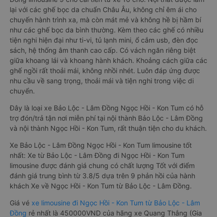
lại với các ghế bọc da chuẩn Châu Âu, không chỉ êm ái cho
chuyến hành trình xa, mà còn mát mẻ và không hề bị hầm bí
như các ghế bọc da bình thường. Kèm theo các ghế có nhiều
tiện nghi hiện đại như ti-vi, tủ lạnh mini, ổ cắm usb, đèn đọc
sách, hệ thống âm thanh cao cấp. Có vách ngăn riêng biệt
giữa khoang lái và khoang hành khách. Khoảng cách giữa các
ghế ngồi rất thoải mái, không nhồi nhét. Luôn đáp ứng được
nhu cầu về sang trọng, thoải mái và tiện nghi trong việc di
chuyển.
Đây là loại xe Bảo Lộc - Lâm Đồng Ngọc Hồi - Kon Tum có hỗ
trợ đón/trả tận nơi miễn phí tại nội thành Bảo Lộc - Lâm Đồng
và nội thành Ngọc Hồi - Kon Tum, rất thuận tiện cho du khách.
Xe Bảo Lộc - Lâm Đồng Ngọc Hồi - Kon Tum limousine tốt
nhất: Xe từ Bảo Lộc - Lâm Đồng đi Ngọc Hồi - Kon Tum
limousine được đánh giá chung có chất lượng Tốt với điểm
đánh giá trung bình từ 3.8/5 dựa trên 9 phản hồi của hành
khách Xe về Ngọc Hồi - Kon Tum từ Bảo Lộc - Lâm Đồng.
Giá vé
xe limousine đi Ngọc Hồi - Kon Tum từ Bảo Lộc - Lâm
Đồng
rẻ nhất là 450000VND của hãng xe Quang Thắng (Gia