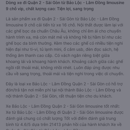
Dòng xe đi Quận 2 - Sài Gòn từ Bảo Lộc - Lâm Đồng limousine
9 chỗ vip, chất lượng cao: Tiện lợi, sang trọng
Là sản phẩm xe đi Quận 2 - Sài Gòn từ Bảo Lộc - Lâm Đồng
limousine 9 chỗ cải tiến từ xe 16 chỗ. Nội thất được làm lại với
các ghế bọc da chuẩn Châu Âu, không chỉ êm ái cho chuyến
hành trình xa, mà còn mát mẻ và không hề bị hầm bí như các
ghế bọc da bình thường. Kèm theo các ghế có nhiều tiện nghi
hiện đại như ti-vi, tủ lạnh mini, ổ cắm usb, đèn đọc sách, hệ
thống âm thanh cao cấp. Có vách ngăn riêng biệt giữa
khoang lái và khoang hành khách. Khoảng cách giữa các ghế
ngồi rất thoải mái, không nhồi nhét. Luôn đáp ứng được nhu
cầu về sang trọng, thoải mái và tiện nghi trong việc di chuyển.
Đây là loại xe Bảo Lộc - Lâm Đồng Quận 2 - Sài Gòn có hỗ trợ
đón/trả tận nơi miễn phí tại nội thành Bảo Lộc - Lâm Đồng và
nội thành Quận 2 - Sài Gòn, rất thuận tiện cho du khách.
Xe Bảo Lộc - Lâm Đồng Quận 2 - Sài Gòn limousine tốt nhất:
Xe từ Bảo Lộc - Lâm Đồng đi Quận 2 - Sài Gòn limousine được
đánh giá chung có chất lượng Tốt với điểm đánh giá trung
bình từ 4.6/5 dựa trên 21413 phản hồi của hành khách Xe về