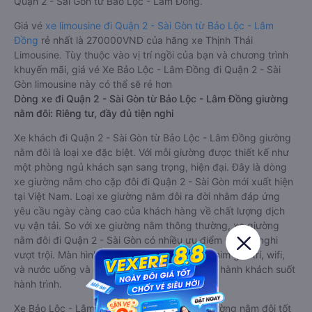
Quận 2 - Sài Gòn từ Bảo Lộc - Lâm Đồng.
Giá vé
xe limousine đi Quận 2 - Sài Gòn từ Bảo Lộc - Lâm
Đồng
rẻ nhất là 270000VND của hãng xe Thịnh Thái
Limousine. Tùy thuộc vào vị trí ngồi của bạn và chương trình
khuyến mãi, giá vé Xe Bảo Lộc - Lâm Đồng đi Quận 2 - Sài
Gòn limousine này có thể sẽ rẻ hơn
Dòng xe đi Quận 2 - Sài Gòn từ Bảo Lộc - Lâm Đồng giường
nằm đôi: Riêng tư, đầy đủ tiện nghi
Xe khách đi Quận 2 - Sài Gòn từ Bảo Lộc - Lâm Đồng giường
nằm đôi là loại xe đặc biệt. Với mỗi giường được thiết kế như
một phòng ngủ khách sạn sang trọng, hiện đại. Đây là dòng
xe giường nằm cho cặp đôi đi Quận 2 - Sài Gòn mới xuất hiện
tại Việt Nam. Loại xe giường nằm đôi ra đời nhằm đáp ứng
yêu cầu ngày càng cao của khách hàng về chất lượng dịch
vụ vận tải. So với xe giường nằm thông thường, xe giường
nằm đôi đi Quận 2 - Sài Gòn có nhiều ưu điểm và tiện nghi
vượt trội. Màn hình LCD với hàng nghìn bộ phim giải trí, wifi,
và nước uống và chăn đắp miễn phí phục vụ hành khách suốt
hành trình.
Xe Bảo Lộc - Lâm Đồng Quận 2 - Sài Gòn giường nằm đôi tốt