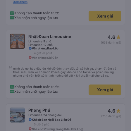
cần tập trung như vào đường đèo thì tài xế ngừng lại để tập trung. Tài xế
Xem thêm
cũng chủ động đặt grab hộ mình ra điểm đón, và phí mình tự trả. Không rõ
có được hỗ trợ không nhưng phí cũng vài chục nên mình ngại hỏi. Xe khá
sạch, thoải mái không mùi nhiều.
Không cần thanh toán trước
Xem giá
Xác nhận chỗ ngay lập tức
Nhật Đoan Limousine
4.6
Limousine 9 chỗ
(653 đánh giá)
Limousine 12 chỗ
Văn phòng Bảo Lộc
4 giờ 20 phút
Văn phòng Sài Gòn
mình đc gọi báo đầy đủ khi giờ đón thay đổi, tài xế lịch sự, chạy rất êm và
thoải mái. Trên xe có hành khách gây khó dễ cho tài xế và phiền mọi ng,
nhưng chú vẫn biết xử lý tình huống để giữ k khí thoải mái cho cả xe.
Không cần thanh toán trước
Xem giá
Xác nhận chỗ ngay lập tức
Phong Phú
4.6
Limousine 24 phòng đôi
(9716 đánh giá)
Khách Sạn Ngôi Sao Liên Đô
5 giờ 5 phút
Nhà chờ Phương Trang (Mai Chí Thọ)