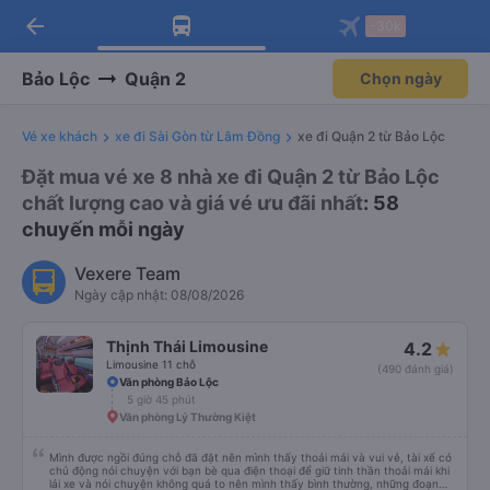
arrow_back
Tải app Vexere ngay!
Tải app Vexere
-30k
Mở app
Mở app
Nhận ưu đãi thành viên độc
-30k/ghế khi đặt vé máy bay qua
quyền
app
Bảo Lộc
Quận 2
Chọn ngày
Vé xe khách
xe đi Sài Gòn từ Lâm Đồng
xe đi Quận 2 từ Bảo Lộc
Đặt mua vé xe 8 nhà xe đi Quận 2 từ Bảo Lộc
chất lượng cao và giá vé ưu đãi nhất
: 58
chuyến mỗi ngày
Vexere Team
Ngày cập nhật: 08/08/2026
Thịnh Thái Limousine
4.2
Limousine 11 chỗ
(490 đánh giá)
Văn phòng Bảo Lộc
5 giờ 45 phút
Văn phòng Lý Thường Kiệt
Mình được ngồi đúng chỗ đã đặt nên mình thấy thoải mái và vui vẻ, tài xế có
chủ động nói chuyện với bạn bè qua điện thoại để giữ tinh thần thoải mái khi
lái xe và nói chuyện không quá to nên mình thấy bình thường, những đoạn