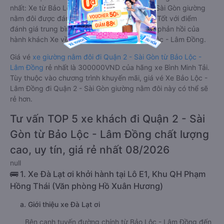
nhất: Xe từ Bảo Lộc - Lâm Đồng đi Quận 2 - Sài Gòn giường
nằm đôi được đánh giá chung có chất lượng Tốt với điểm
đánh giá trung bình từ 4.7/5 dựa trên 20270 phản hồi của
hành khách Xe về Quận 2 - Sài Gòn từ Bảo Lộc - Lâm Đồng.
Giá vé
xe giường nằm đôi đi Quận 2 - Sài Gòn từ Bảo Lộc -
Lâm Đồng
rẻ nhất là 300000VND của hãng xe Bình Minh Tải.
Tùy thuộc vào chương trình khuyến mãi, giá vé Xe Bảo Lộc -
Lâm Đồng đi Quận 2 - Sài Gòn giường nằm đôi này có thể sẽ
rẻ hơn.
Tư vấn TOP 5 xe khách đi Quận 2 - Sài
Gòn từ Bảo Lộc - Lâm Đồng chất lượng
cao, uy tín, giá rẻ nhất 08/2026
null
🚌 1. Xe Đà Lạt ơi khởi hành tại Lô E1, Khu QH Phạm
Hồng Thái (Văn phòng Hồ Xuân Hương)
a. Giới thiệu xe Đà Lạt ơi
Bên cạnh tuyến đường chính từ Bảo Lộc - Lâm Đồng đến