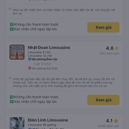
Nhà xe rất nhiệt tình và thân thiện từ nhân viên đến tài xế, nói chuyện rất
lịch sự.
Không cần thanh toán trước
Xem giá
Xác nhận chỗ ngay lập tức
Nhật Đoan Limousine
4.6
Limousine 9 chỗ
(653 đánh giá)
Limousine 12 chỗ
Văn phòng Bảo Lộc
4 giờ 20 phút
Văn phòng Sài Gòn
mình đc gọi báo đầy đủ khi giờ đón thay đổi, tài xế lịch sự, chạy rất êm và
thoải mái. Trên xe có hành khách gây khó dễ cho tài xế và phiền mọi ng,
nhưng chú vẫn biết xử lý tình huống để giữ k khí thoải mái cho cả xe.
Không cần thanh toán trước
Xem giá
Xác nhận chỗ ngay lập tức
star_rate
Điền Linh Limousine
4.1
Limousine 36 giường
(6368 đánh giá)