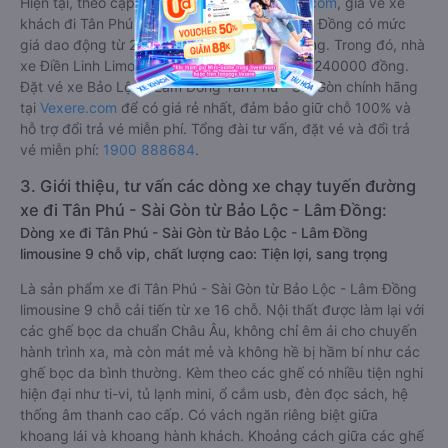
Hiện tại, theo cập nhật mới nhất của
Vexere.com
, giá vé xe
khách đi Tân Phú - Sài Gòn từ Bảo Lộc - Lâm Đồng có mức
giá dao động từ 240000 đồng - 449000 đồng. Trong đó, nhà
xe Điền Linh Limousine có giá vé rẻ nhất, chỉ 240000 đồng.
Đặt vé xe Bảo Lộc - Lâm Đồng Tân Phú - Sài Gòn chính hãng
tại
Vexere.com
để có giá rẻ nhất, đảm bảo giữ chỗ 100% và
hỗ trợ đổi trả vé miễn phí. Tổng đài tư vấn, đặt vé và đổi trả
vé miễn phí:
1900 888684
.
3. Giới thiệu, tư vấn các dòng xe chạy tuyến đường
xe đi Tân Phú - Sài Gòn từ Bảo Lộc - Lâm Đồng:
Dòng xe đi Tân Phú - Sài Gòn từ Bảo Lộc - Lâm Đồng
limousine 9 chỗ vip, chất lượng cao: Tiện lợi, sang trọng
Là sản phẩm xe đi Tân Phú - Sài Gòn từ Bảo Lộc - Lâm Đồng
limousine 9 chỗ cải tiến từ xe 16 chỗ. Nội thất được làm lại với
các ghế bọc da chuẩn Châu Âu, không chỉ êm ái cho chuyến
hành trình xa, mà còn mát mẻ và không hề bị hầm bí như các
ghế bọc da bình thường. Kèm theo các ghế có nhiều tiện nghi
hiện đại như ti-vi, tủ lạnh mini, ổ cắm usb, đèn đọc sách, hệ
thống âm thanh cao cấp. Có vách ngăn riêng biệt giữa
khoang lái và khoang hành khách. Khoảng cách giữa các ghế