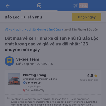
arrow_back
Tải app Vexere ngay!
Tải app Vexere
-30k
Mở app
Mở app
Nhận ưu đãi thành viên độc
-30k/ghế khi đặt vé máy bay qua
quyền
app
Bảo Lộc
Tân Phú
Chọn ngày
Vé xe khách
xe đi Sài Gòn từ Lâm Đồng
xe đi Tân Phú từ Bảo Lộc
Đặt mua vé xe 11 nhà xe đi Tân Phú từ Bảo Lộc
chất lượng cao và giá vé ưu đãi nhất
: 126
chuyến mỗi ngày
Vexere Team
Ngày cập nhật: 07/08/2026
Phương Trang
4.8
Limousine giường nằm 34 chỗ
(3966 đánh giá)
Bến xe Đà Lạt
8 giờ 20 phút
Bến xe Miền Tây
Excellent bus and very safe driving. To make this a 5-star experience, I
suggest the company implements a "no sound" policy for phones during the
night to respect those sleeping. It is a sleeper bus, so quiet is key! Also,