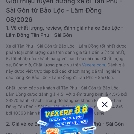
Giới thiệu tuyến đường xe đi Tân Phú -
Sài Gòn từ Bảo Lộc - Lâm Đồng
08/2026
1. Về chất lượng, review, đánh giá nhà xe Bảo Lộc -
Lâm Đồng Tân Phú - Sài Gòn
Xe đi Tân Phú - Sài Gòn từ Bảo Lộc - Lâm Đồng tốt nhất được
phân loại chất lượng dựa trên đánh giá từ 1 đến 5 (1: tệ nhất,
5: tốt nhất) của khách hàng với các tiêu chí như: Chất lượng
xe, Đúng giờ, Chất lượng phục vụ trên
Vexere.com
. Đánh giá
này được viết trực tiếp bởi các khách hàng đã trải nghiệm
các hãng Xe Bảo Lộc - Lâm Đồng đi Tân Phú - Sài Gòn.
Chất lượng các xe khách đi Tân Phú - Sài Gòn từ Bảo Lộc -
Lâm Đồng được đánh giá 4.5, với điểm trung bình là 4.5/5 bởi
26270 hành khách. Trong đó hãng xe khách Bảo Lộc - Lâm
Đồng Tân Phú - Sài Gòn tốt nhất tuyến được đánh giá 4.8/5
bởi 10363 hành khách là nhà xe An Anh Limousine.
2. Giá vé xe Bảo Lộc - Lâm Đồng Tân Phú - Sài Gòn