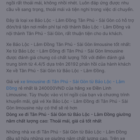
ngồi rất thoải mái, không nhồi nhét. Luôn đáp ứng được nhu
cầu về sang trọng, thoải mái và tiện nghi trong việc di chuyển.
Đây là loại xe Bảo Lộc - Lâm Đồng Tân Phú - Sài Gòn có hỗ trợ
đón/trả tận nơi miễn phí tại nội thành Bảo Lộc - Lâm Đồng và
nội thành Tân Phú - Sài Gòn, rất thuận tiện cho du khách.
Xe Bảo Lộc - Lâm Đồng Tân Phú - Sài Gòn limousine tốt nhất:
Xe từ Bảo Lộc - Lâm Đồng đi Tân Phú - Sài Gòn limousine
được đánh giá chung có chất lượng Tốt với điểm đánh giá
trung bình từ 4.4/5 dựa trên 26192 phản hồi của hành khách
Xe về Tân Phú - Sài Gòn từ Bảo Lộc - Lâm Đồng.
Giá vé
xe limousine đi Tân Phú - Sài Gòn từ Bảo Lộc - Lâm
Đồng
rẻ nhất là 240000VND của hãng xe Điền Linh
Limousine. Tùy thuộc vào vị trí ngồi của bạn và chương trình
khuyến mãi, giá vé Xe Bảo Lộc - Lâm Đồng đi Tân Phú - Sài
Gòn limousine này có thể sẽ rẻ hơn
Dòng xe đi Tân Phú - Sài Gòn từ Bảo Lộc - Lâm Đồng giường
nằm chất lượng cao: Thoải mái, giá cả tốt nhất
Những nhà xe đi Tân Phú - Sài Gòn từ Bảo Lộc - Lâm Đồng
đều sở hữu những xe giường nằm chất lượng cao. Trên xe