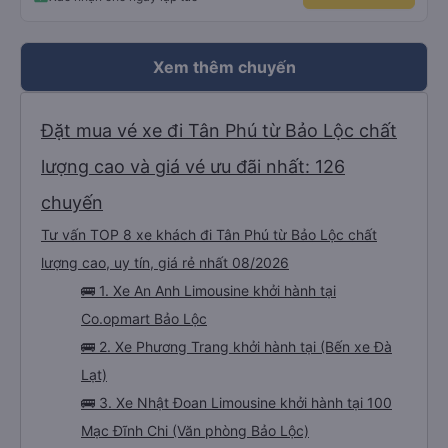
mình được chở xuống Ngã 3 thành , nơi sáng sủa an toàn hơn. Một Chuyến
xe được biết thêm nhiều câu chuyện mới. Cảm ơn nhà xe đã giúp đỡ
Xem thêm chuyến
Đặt mua vé xe đi Tân Phú từ Bảo Lộc chất
lượng cao và giá vé ưu đãi nhất: 126
chuyến
Tư vấn TOP 8 xe khách đi Tân Phú từ Bảo Lộc chất
lượng cao, uy tín, giá rẻ nhất 08/2026
🚌 1. Xe An Anh Limousine khởi hành tại
Co.opmart Bảo Lộc
🚌 2. Xe Phương Trang khởi hành tại (Bến xe Đà
Lạt)
🚌 3. Xe Nhật Đoan Limousine khởi hành tại 100
Mạc Đĩnh Chi (Văn phòng Bảo Lộc)