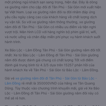
một phòng ngủ khách sạn sang trọng, hiện đại. Đây là dòng
xe giường nằm cho cặp đôi đi Tân Phú - Sài Gòn mới xuất hiện
tại Việt Nam. Loại xe giường nằm đôi ra đời nhằm đáp ứng
yêu cầu ngày càng cao của khách hàng về chất lượng dịch
vụ vận tải. So với xe giường nằm thông thường, xe giường
nằm đôi đi Tân Phú - Sài Gòn có nhiều ưu điểm và tiện nghi
vượt trội. Màn hình LCD với hàng nghìn bộ phim giải trí, wifi,
và nước uống và chăn đắp miễn phí phục vụ hành khách suốt
hành trình.
Xe Bảo Lộc - Lâm Đồng Tân Phú - Sài Gòn giường nằm đôi tốt
nhất: Xe từ Bảo Lộc - Lâm Đồng đi Tân Phú - Sài Gòn giường
nằm đôi được đánh giá chung có chất lượng Tốt với điểm
đánh giá trung bình từ 4.3/5 dựa trên 15257 phản hồi của
hành khách Xe về Tân Phú - Sài Gòn từ Bảo Lộc - Lâm Đồng.
Giá vé
xe giường nằm đôi đi Tân Phú - Sài Gòn từ Bảo Lộc -
Lâm Đồng
rẻ nhất là 350000VND của hãng xe Tân Quang
Dũng. Tùy thuộc vào chương trình khuyến mãi, giá vé Xe Bảo
Lộc - Lâm Đồng đi Tân Phú - Sài Gòn giường nằm đôi này có
thể sẽ rẻ hơn.