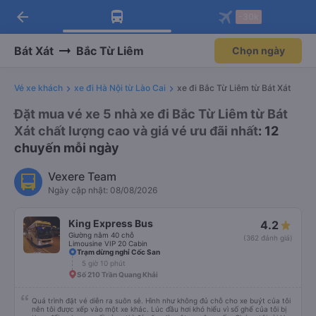
arrow_back
Tải app Vexere ngay!
Tải app Vexere
-30k
Mở app
Mở app
Nhận ưu đãi thành viên độc
-30k/ghế khi đặt vé máy bay qua
quyền
app
Bát Xát
Bắc Từ Liêm
Chọn ngày
Vé xe khách
xe đi Hà Nội từ Lào Cai
xe đi Bắc Từ Liêm từ Bát Xát
Đặt mua vé xe 5 nhà xe đi Bắc Từ Liêm từ Bát
Xát chất lượng cao và giá vé ưu đãi nhất
: 12
chuyến mỗi ngày
Vexere Team
Ngày cập nhật: 08/08/2026
King Express Bus
4.2
Giường nằm 40 chỗ
(362 đánh giá)
Limousine VIP 20 Cabin
Trạm dừng nghỉ Cốc San
5 giờ 10 phút
Số 210 Trần Quang Khải
Quá trình đặt vé diễn ra suôn sẻ. Hình như không đủ chỗ cho xe buýt của tôi
nên tôi được xếp vào một xe khác. Lúc đầu hơi khó hiểu vì số ghế của tôi bị