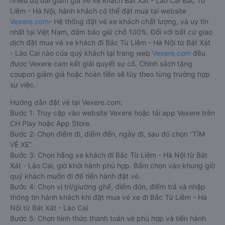
nhiều ưu đãi giảm giá vé xe khách Bát Xát - Lào Cai Bắc Từ
Liêm - Hà Nội, hành khách có thể đặt mua tại website
Vexere.com
- Hệ thống đặt vé xe khách chất lượng, và uy tín
nhất tại Việt Nam, đảm bảo giữ chỗ 100%. Đối với bất cứ giao
dịch đặt mua vé xe khách đi Bắc Từ Liêm - Hà Nội từ Bát Xát
- Lào Cai nào của quý khách tại trang web
Vexere.com
đều
được Vexere cam kết giải quyết sự cố. Chính sách tặng
coupon giảm giá hoặc hoàn tiền sẽ tùy theo từng trường hợp
sự việc.
Hướng dẫn đặt vé tại Vexere.com:
Bước 1: Truy cập vào website Vexere hoặc tải app Vexere trên
CH Play hoặc App Store.
Bước 2: Chọn điểm đi, điểm đến, ngày đi, sau đó chọn “TÌM
VÉ XE”.
Bước 3: Chọn hãng xe khách đi Bắc Từ Liêm - Hà Nội từ Bát
Xát - Lào Cai, giờ khởi hành phù hợp. Bấm chọn vào khung giờ
quý khách muốn đi để tiến hành đặt vé.
Bước 4: Chọn vị trí/giường ghế, điểm đón, điểm trả và nhập
thông tin hành khách khi đặt mua vé xe đi Bắc Từ Liêm - Hà
Nội từ Bát Xát - Lào Cai
Bước 5: Chọn hình thức thanh toán vé phù hợp và tiến hành