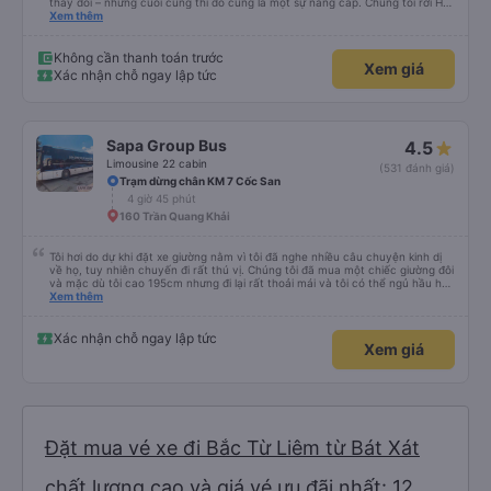
thay đổi – nhưng cuối cùng thì đó cũng là một sự nâng cấp. Chúng tôi rời Hà
Nội lúc 10 giờ tối, dừng hai lần và đến Saa lúc 5 giờ sáng. Tài xế hơi thô lỗ
Xem thêm
nhưng lái xe an toàn. Cảm ơn rất nhiều.
Không cần thanh toán trước
Xem giá
Xác nhận chỗ ngay lập tức
Sapa Group Bus
4.5
Limousine 22 cabin
(531 đánh giá)
Trạm dừng chân KM 7 Cốc San
4 giờ 45 phút
160 Trần Quang Khải
Tôi hơi do dự khi đặt xe giường nằm vì tôi đã nghe nhiều câu chuyện kinh dị
về họ, tuy nhiên chuyến đi rất thú vị. Chúng tôi đã mua một chiếc giường đôi
và mặc dù tôi cao 195cm nhưng đi lại rất thoải mái và tôi có thể ngủ hầu hết
thời gian (mặc dù tôi không thể duỗi chân hoàn toàn. Tôi sẽ cần thêm 20-
Xem thêm
30cm nữa). Chiếc giường rộng và hai chúng tôi có thể vừa vặn ở đó khá tốt.
Có hai điểm dừng trên đường đến Sapa (cca cứ sau 2 giờ) để tắm và ăn nhẹ.
Giường sạch sẽ và tài xế xe buýt thỉnh thoảng bấm còi. Tôi thực sự khuyên
Xác nhận chỗ ngay lập tức
Xem giá
bạn nên xe buýt này. Và nếu bạn cao hơn tôi, tôi khuyên bạn nên trả thêm
tiền để có chiếc giường tốt hơn.
Đặt mua vé xe đi Bắc Từ Liêm từ Bát Xát
chất lượng cao và giá vé ưu đãi nhất: 12