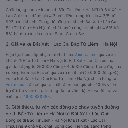
Chất lượng các xe khách đi Bắc Từ Liêm - Hà Nội từ Bát Xát -
Lào Cai được đánh giá 4.3, với điểm trung bình là 4.3/5 bởi
893 hành khách. Trong đó hãng xe khách Bát Xát - Lào Cai
Bắc Từ Liêm - Hà Nội tốt nhất tuyến được đánh giá 4.5/5 bởi
531 hành khách là nhà xe Sapa Group Bus.
2. Giá vé xe Bát Xát - Lào Cai Bắc Từ Liêm - Hà Nội
Hiện tại, theo cập nhật mới nhất của
Vexere.com
, giá vé xe
khách đi Bắc Từ Liêm - Hà Nội từ Bát Xát - Lào Cai có mức
giá dao động từ 250000 đồng - 425000 đồng. Trong đó, nhà
xe King Express Bus có giá vé rẻ nhất, chỉ 250000 đồng. Đặt
vé xe Bát Xát - Lào Cai Bắc Từ Liêm - Hà Nội chính hãng tại
Vexere.com
để có giá rẻ nhất, đảm bảo giữ chỗ 100% và hỗ
trợ đổi trả vé miễn phí. Tổng đài tư vấn, đặt vé và đổi trả vé
miễn phí:
1900 888684
.
3. Giới thiệu, tư vấn các dòng xe chạy tuyến đường
xe đi Bắc Từ Liêm - Hà Nội từ Bát Xát - Lào Cai:
Dòng xe đi Bắc Từ Liêm - Hà Nội từ Bát Xát - Lào Cai
limousine 9 chỗ vip, chất lượng cao: Tiện lợi, sang trọng