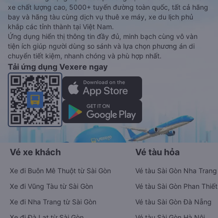
xe chất lượng cao, 5000+ tuyến đường toàn quốc, tất cả hãng
bay và hãng tàu cùng dịch vụ thuê xe máy, xe du lịch phủ
khắp các tỉnh thành tại Việt Nam.
Ứng dụng hiển thị thông tin đầy đủ, minh bạch cùng vô vàn
tiện ích giúp người dùng so sánh và lựa chọn phương án di
chuyển tiết kiệm, nhanh chóng và phù hợp nhất.
Tải ứng dụng Vexere ngay
Vé xe khách
Vé tàu hỏa
Xe đi Buôn Mê Thuột từ Sài Gòn
Vé tàu Sài Gòn Nha Trang
Xe đi Vũng Tàu từ Sài Gòn
Vé tàu Sài Gòn Phan Thiết
Xe đi Nha Trang từ Sài Gòn
Vé tàu Sài Gòn Đà Nẵng
Xe đi Đà Lạt từ Sài Gòn
Vé tàu Sài Gòn Hà Nội