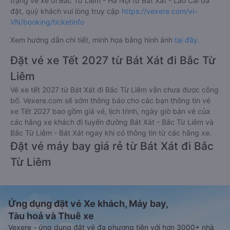
trạng vé xe đi Bắc Từ Liêm - Hà Nội từ Bát Xát - Lào Cai đã
đặt, quý khách vui lòng truy cập
https://vexere.com/vi-
VN/booking/ticketinfo
Xem hướng dẫn chi tiết, minh họa bằng hình ảnh
tại đây.
Đặt vé xe Tết 2027 từ Bát Xát đi Bắc Từ
Liêm
Vé xe tết 2027 từ Bát Xát đi Bắc Từ Liêm vẫn chưa được công
bố. Vexere.com sẽ sớm thông báo cho các bạn thông tin vé
xe Tết 2027 bao gồm giá vé, lịch trình, ngày giờ bán vé của
các hãng xe khách đi tuyến đường Bát Xát - Bắc Từ Liêm và
Bắc Từ Liêm - Bát Xát ngay khi có thông tin từ các hãng xe.
Đặt vé máy bay giá rẻ từ Bát Xát đi Bắc
Từ Liêm
Ứng dụng đặt vé Xe khách, Máy bay,
Tàu hoả và Thuê xe
Vexere - ứng dụng đặt vé đa phương tiện với hơn 3000+ nhà