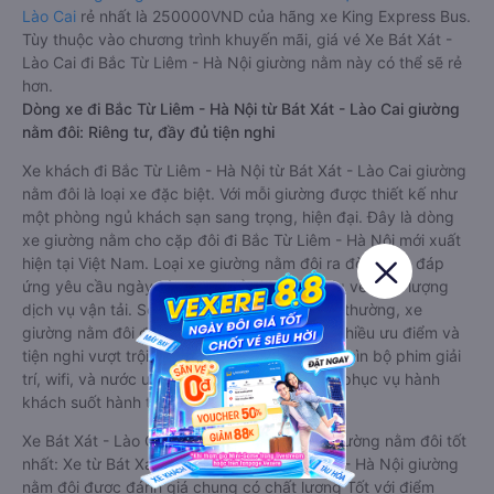
Lào Cai
rẻ nhất là 250000VND của hãng xe King Express Bus.
Tùy thuộc vào chương trình khuyến mãi, giá vé Xe Bát Xát -
Lào Cai đi Bắc Từ Liêm - Hà Nội giường nằm này có thể sẽ rẻ
hơn.
Dòng xe đi Bắc Từ Liêm - Hà Nội từ Bát Xát - Lào Cai giường
nằm đôi: Riêng tư, đầy đủ tiện nghi
Xe khách đi Bắc Từ Liêm - Hà Nội từ Bát Xát - Lào Cai giường
nằm đôi là loại xe đặc biệt. Với mỗi giường được thiết kế như
một phòng ngủ khách sạn sang trọng, hiện đại. Đây là dòng
xe giường nằm cho cặp đôi đi Bắc Từ Liêm - Hà Nội mới xuất
hiện tại Việt Nam. Loại xe giường nằm đôi ra đời nhằm đáp
ứng yêu cầu ngày càng cao của khách hàng về chất lượng
dịch vụ vận tải. So với xe giường nằm thông thường, xe
giường nằm đôi đi Bắc Từ Liêm - Hà Nội có nhiều ưu điểm và
tiện nghi vượt trội. Màn hình LCD với hàng nghìn bộ phim giải
trí, wifi, và nước uống và chăn đắp miễn phí phục vụ hành
khách suốt hành trình.
Xe Bát Xát - Lào Cai Bắc Từ Liêm - Hà Nội giường nằm đôi tốt
nhất: Xe từ Bát Xát - Lào Cai đi Bắc Từ Liêm - Hà Nội giường
nằm đôi được đánh giá chung có chất lượng Tốt với điểm