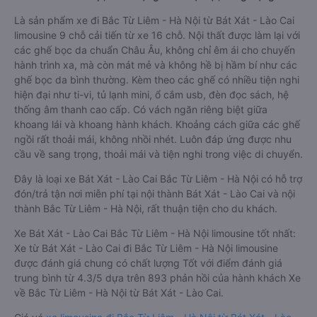
Là sản phẩm xe đi Bắc Từ Liêm - Hà Nội từ Bát Xát - Lào Cai
limousine 9 chỗ cải tiến từ xe 16 chỗ. Nội thất được làm lại với
các ghế bọc da chuẩn Châu Âu, không chỉ êm ái cho chuyến
hành trình xa, mà còn mát mẻ và không hề bị hầm bí như các
ghế bọc da bình thường. Kèm theo các ghế có nhiều tiện nghi
hiện đại như ti-vi, tủ lạnh mini, ổ cắm usb, đèn đọc sách, hệ
thống âm thanh cao cấp. Có vách ngăn riêng biệt giữa
khoang lái và khoang hành khách. Khoảng cách giữa các ghế
ngồi rất thoải mái, không nhồi nhét. Luôn đáp ứng được nhu
cầu về sang trọng, thoải mái và tiện nghi trong việc di chuyển.
Đây là loại xe Bát Xát - Lào Cai Bắc Từ Liêm - Hà Nội có hỗ trợ
đón/trả tận nơi miễn phí tại nội thành Bát Xát - Lào Cai và nội
thành Bắc Từ Liêm - Hà Nội, rất thuận tiện cho du khách.
Xe Bát Xát - Lào Cai Bắc Từ Liêm - Hà Nội limousine tốt nhất:
Xe từ Bát Xát - Lào Cai đi Bắc Từ Liêm - Hà Nội limousine
được đánh giá chung có chất lượng Tốt với điểm đánh giá
trung bình từ 4.3/5 dựa trên 893 phản hồi của hành khách Xe
về Bắc Từ Liêm - Hà Nội từ Bát Xát - Lào Cai.