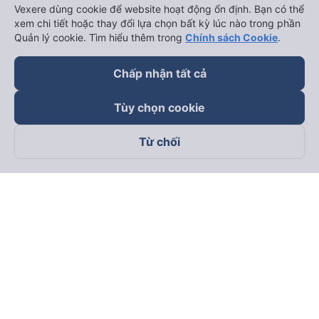
Vexere dùng cookie để website hoạt động ổn định. Bạn có thể
xem chi tiết hoặc thay đổi lựa chọn bất kỳ lúc nào trong phần
Quản lý cookie. Tìm hiểu thêm trong
Chính sách Cookie
.
Chấp nhận tất cả
keyboard_arrow_down
Về chúng tôi
Tùy chọn cookie
keyboard_arrow_down
Hỗ trợ
Từ chối
keyboard_arrow_down
Trở thành đối tác
Đối tác thanh toán