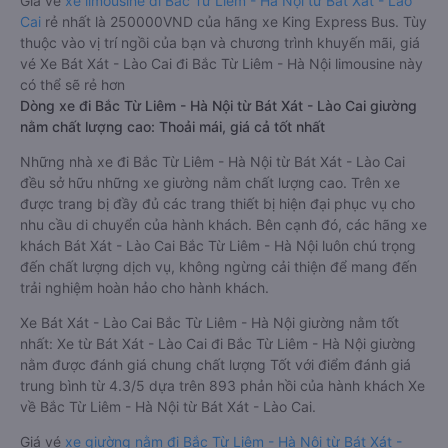
Giá vé
xe limousine đi Bắc Từ Liêm - Hà Nội từ Bát Xát - Lào
Cai
rẻ nhất là 250000VND của hãng xe King Express Bus. Tùy
thuộc vào vị trí ngồi của bạn và chương trình khuyến mãi, giá
vé Xe Bát Xát - Lào Cai đi Bắc Từ Liêm - Hà Nội limousine này
có thể sẽ rẻ hơn
Dòng xe đi Bắc Từ Liêm - Hà Nội từ Bát Xát - Lào Cai giường
nằm chất lượng cao: Thoải mái, giá cả tốt nhất
Những nhà xe đi Bắc Từ Liêm - Hà Nội từ Bát Xát - Lào Cai
đều sở hữu những xe giường nằm chất lượng cao. Trên xe
được trang bị đầy đủ các trang thiết bị hiện đại phục vụ cho
nhu cầu di chuyển của hành khách. Bên cạnh đó, các hãng xe
khách Bát Xát - Lào Cai Bắc Từ Liêm - Hà Nội luôn chú trọng
đến chất lượng dịch vụ, không ngừng cải thiện để mang đến
trải nghiệm hoàn hảo cho hành khách.
Xe Bát Xát - Lào Cai Bắc Từ Liêm - Hà Nội giường nằm tốt
nhất: Xe từ Bát Xát - Lào Cai đi Bắc Từ Liêm - Hà Nội giường
nằm được đánh giá chung chất lượng Tốt với điểm đánh giá
trung bình từ 4.3/5 dựa trên 893 phản hồi của hành khách Xe
về Bắc Từ Liêm - Hà Nội từ Bát Xát - Lào Cai.
Giá vé
xe giường nằm đi Bắc Từ Liêm - Hà Nội từ Bát Xát -