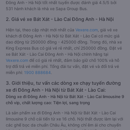
Đông Anh - Hà Nội tốt nhất tuyến được đánh giá 4.5/5 bởi
531 hành khách là nhà xe Sapa Group Bus.
2. Giá vé xe Bát Xát - Lào Cai Đông Anh - Hà Nội
Hiện tại, theo cập nhật mới nhất của
Vexere.com
, giá vé xe
khách đi Đông Anh - Hà Nội từ Bát Xát - Lào Cai có mức giá
dao động từ 250000 đồng - 425000 đồng. Trong đó, nhà xe
King Express Bus có giá vé rẻ nhất, chỉ 250000 đồng. Đặt vé
xe Bát Xát - Lào Cai Đông Anh - Hà Nội chính hãng tại
Vexere.com
để có giá rẻ nhất, đảm bảo giữ chỗ 100% và hỗ
trợ đổi trả vé miễn phí. Tổng đài tư vấn, đặt vé và đổi trả vé
miễn phí:
1900 888684
.
3. Giới thiệu, tư vấn các dòng xe chạy tuyến đường
xe đi Đông Anh - Hà Nội từ Bát Xát - Lào Cai:
Dòng xe đi Đông Anh - Hà Nội từ Bát Xát - Lào Cai limousine 9
chỗ vip, chất lượng cao: Tiện lợi, sang trọng
Là sản phẩm xe đi Đông Anh - Hà Nội từ Bát Xát - Lào Cai
limousine 9 chỗ cải tiến từ xe 16 chỗ. Nội thất được làm lại với
các ghế bọc da chuẩn Châu Âu, không chỉ êm ái cho chuyến