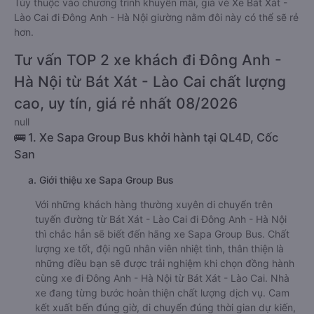
Tùy thuộc vào chương trình khuyến mãi, giá vé Xe Bát Xát -
Lào Cai đi Đông Anh - Hà Nội giường nằm đôi này có thể sẽ rẻ
hơn.
Tư vấn TOP 2 xe khách đi Đông Anh -
Hà Nội từ Bát Xát - Lào Cai chất lượng
cao, uy tín, giá rẻ nhất 08/2026
null
🚌 1. Xe Sapa Group Bus khởi hành tại QL4D, Cốc
San
a. Giới thiệu xe Sapa Group Bus
Với những khách hàng thường xuyên di chuyển trên
tuyến đường từ Bát Xát - Lào Cai đi Đông Anh - Hà Nội
thì chắc hẳn sẽ biết đến hãng xe Sapa Group Bus. Chất
lượng xe tốt, đội ngũ nhân viên nhiệt tình, thân thiện là
những điều bạn sẽ được trải nghiệm khi chọn đồng hành
cùng xe đi Đông Anh - Hà Nội từ Bát Xát - Lào Cai. Nhà
xe đang từng bước hoàn thiện chất lượng dịch vụ. Cam
kết xuất bến đúng giờ, di chuyển đúng thời gian dự kiến,