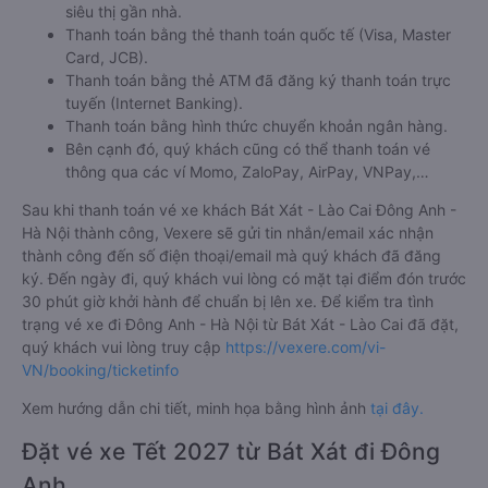
siêu thị gần nhà.
Thanh toán bằng thẻ thanh toán quốc tế (Visa, Master
Card, JCB).
Thanh toán bằng thẻ ATM đã đăng ký thanh toán trực
tuyến (Internet Banking).
Thanh toán bằng hình thức chuyển khoản ngân hàng.
Bên cạnh đó, quý khách cũng có thể thanh toán vé
thông qua các ví Momo, ZaloPay, AirPay, VNPay,…
Sau khi thanh toán vé xe khách Bát Xát - Lào Cai Đông Anh -
Hà Nội thành công, Vexere sẽ gửi tin nhắn/email xác nhận
thành công đến số điện thoại/email mà quý khách đã đăng
ký. Đến ngày đi, quý khách vui lòng có mặt tại điểm đón trước
30 phút giờ khởi hành để chuẩn bị lên xe. Để kiểm tra tình
trạng vé xe đi Đông Anh - Hà Nội từ Bát Xát - Lào Cai đã đặt,
quý khách vui lòng truy cập
https://vexere.com/vi-
VN/booking/ticketinfo
Xem hướng dẫn chi tiết, minh họa bằng hình ảnh
tại đây.
Đặt vé xe Tết 2027 từ Bát Xát đi Đông
Anh