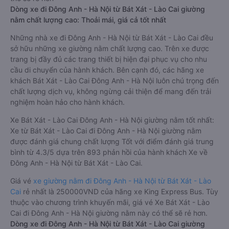
Dòng xe đi Đông Anh - Hà Nội từ Bát Xát - Lào Cai giường
nằm chất lượng cao: Thoải mái, giá cả tốt nhất
Những nhà xe đi Đông Anh - Hà Nội từ Bát Xát - Lào Cai đều
sở hữu những xe giường nằm chất lượng cao. Trên xe được
trang bị đầy đủ các trang thiết bị hiện đại phục vụ cho nhu
cầu di chuyển của hành khách. Bên cạnh đó, các hãng xe
khách Bát Xát - Lào Cai Đông Anh - Hà Nội luôn chú trọng đến
chất lượng dịch vụ, không ngừng cải thiện để mang đến trải
nghiệm hoàn hảo cho hành khách.
Xe Bát Xát - Lào Cai Đông Anh - Hà Nội giường nằm tốt nhất:
Xe từ Bát Xát - Lào Cai đi Đông Anh - Hà Nội giường nằm
được đánh giá chung chất lượng Tốt với điểm đánh giá trung
bình từ 4.3/5 dựa trên 893 phản hồi của hành khách Xe về
Đông Anh - Hà Nội từ Bát Xát - Lào Cai.
Giá vé
xe giường nằm đi Đông Anh - Hà Nội từ Bát Xát - Lào
Cai
rẻ nhất là 250000VND của hãng xe King Express Bus. Tùy
thuộc vào chương trình khuyến mãi, giá vé Xe Bát Xát - Lào
Cai đi Đông Anh - Hà Nội giường nằm này có thể sẽ rẻ hơn.
Dòng xe đi Đông Anh - Hà Nội từ Bát Xát - Lào Cai giường