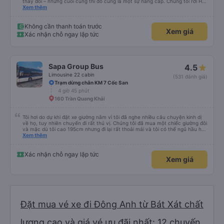
thay đổi – nhưng cuối cùng thì đó cũng là một sự nâng cấp. Chúng tôi rời Hà
Nội lúc 10 giờ tối, dừng hai lần và đến Saa lúc 5 giờ sáng. Tài xế hơi thô lỗ
Xem thêm
nhưng lái xe an toàn. Cảm ơn rất nhiều.
Không cần thanh toán trước
Xem giá
Xác nhận chỗ ngay lập tức
Sapa Group Bus
4.5
Limousine 22 cabin
(531 đánh giá)
Trạm dừng chân KM 7 Cốc San
4 giờ 45 phút
160 Trần Quang Khải
Tôi hơi do dự khi đặt xe giường nằm vì tôi đã nghe nhiều câu chuyện kinh dị
về họ, tuy nhiên chuyến đi rất thú vị. Chúng tôi đã mua một chiếc giường đôi
và mặc dù tôi cao 195cm nhưng đi lại rất thoải mái và tôi có thể ngủ hầu hết
thời gian (mặc dù tôi không thể duỗi chân hoàn toàn. Tôi sẽ cần thêm 20-
Xem thêm
30cm nữa). Chiếc giường rộng và hai chúng tôi có thể vừa vặn ở đó khá tốt.
Có hai điểm dừng trên đường đến Sapa (cca cứ sau 2 giờ) để tắm và ăn nhẹ.
Giường sạch sẽ và tài xế xe buýt thỉnh thoảng bấm còi. Tôi thực sự khuyên
Xác nhận chỗ ngay lập tức
Xem giá
bạn nên xe buýt này. Và nếu bạn cao hơn tôi, tôi khuyên bạn nên trả thêm
tiền để có chiếc giường tốt hơn.
Đặt mua vé xe đi Đông Anh từ Bát Xát chất
lượng cao và giá vé ưu đãi nhất: 12 chuyến