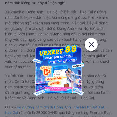
nằm đôi: Riêng tư, đầy đủ tiện nghi
Xe khách đi Đông Anh - Hà Nội từ Bát Xát - Lào Cai giường
nằm đôi là loại xe đặc biệt. Với mỗi giường được thiết kế như
một phòng ngủ khách sạn sang trọng, hiện đại. Đây là dòng
xe giường nằm cho cặp đôi đi Đông Anh - Hà Nội mới xuất
hiện tại Việt Nam. Loại xe giường nằm đôi ra đời nhằm đáp
ứng yêu cầu ngày càng cao của khách hàng về chất lượng
dịch vụ vận tải. So với xe giường nằm thông thường, xe
giường nằm đôi đi Đông Anh - Hà Nội có nhiều ưu điểm và tiện
nghi vượt trội. Màn hình LCD với hàng nghìn bộ phim giải trí,
wifi, và nước uống và chăn đắp miễn phí phục vụ hành khách
suốt hành trình.
Xe Bát Xát - Lào Cai Đông Anh - Hà Nội giường nằm đôi tốt
nhất: Xe từ Bát Xát - Lào Cai đi Đông Anh - Hà Nội giường
nằm đôi được đánh giá chung có chất lượng Tốt với điểm
đánh giá trung bình từ 4.2/5 dựa trên 362 phản hồi của hành
khách Xe về Đông Anh - Hà Nội từ Bát Xát - Lào Cai.
Giá vé
xe giường nằm đôi đi Đông Anh - Hà Nội từ Bát Xát -
Lào Cai
rẻ nhất là 250000VND của hãng xe King Express Bus.