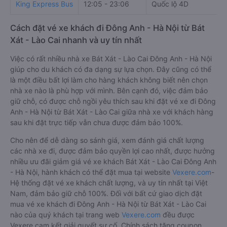
King Express Bus
12:05 - 23:06
Quốc lộ 4D
Cách đặt vé xe khách đi Đông Anh - Hà Nội từ Bát
Xát - Lào Cai nhanh và uy tín nhất
Việc có rất nhiều nhà xe Bát Xát - Lào Cai Đông Anh - Hà Nội
giúp cho du khách có đa dạng sự lựa chọn. Đây cũng có thể
là một điều bất lợi làm cho hàng khách không biết nên chọn
nhà xe nào là phù hợp với mình. Bên cạnh đó, việc đảm bảo
giữ chỗ, có được chỗ ngồi yêu thích sau khi đặt vé xe đi Đông
Anh - Hà Nội từ Bát Xát - Lào Cai giữa nhà xe với khách hàng
sau khi đặt trực tiếp vẫn chưa được đảm bảo 100%.
Cho nên để dễ dàng so sánh giá, xem đánh giá chất lượng
các nhà xe đi, được đảm bảo quyền lợi cao nhất, được hưởng
nhiều ưu đãi giảm giá vé xe khách Bát Xát - Lào Cai Đông Anh
- Hà Nội, hành khách có thể đặt mua tại website
Vexere.com
-
Hệ thống đặt vé xe khách chất lượng, và uy tín nhất tại Việt
Nam, đảm bảo giữ chỗ 100%. Đối với bất cứ giao dịch đặt
mua vé xe khách đi Đông Anh - Hà Nội từ Bát Xát - Lào Cai
nào của quý khách tại trang web
Vexere.com
đều được
Vexere cam kết giải quyết sự cố. Chính sách tặng coupon