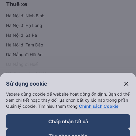
Thuê xe
Hà Nội đi Ninh Bình
Hà Nội đi Hạ Long
Hà Nội đi Sa Pa
Hà Nội đi Tam Đảo
Đà Nẵng đi Hội An
Đà Nẵng đi Huế
Hải Phòng đi Hà Nội
Xem tất cả tuyến đường
close
Sử dụng cookie
Vexere dùng cookie để website hoạt động ổn định. Bạn có thể
xem chi tiết hoặc thay đổi lựa chọn bất kỳ lúc nào trong phần
Quản lý cookie. Tìm hiểu thêm trong
Chính sách Cookie
.
Chấp nhận tất cả
keyboard_arrow_down
Về chúng tôi