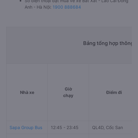
Số điện thoại đặt mua vé xe Bát Xát - Lào Cai Đông
Anh - Hà Nội:
1900 888684
Bảng tổng hợp thông ti
Giờ
Nhà xe
Điểm đi
chạy
Sapa Group Bus
12:45 - 23:45
QL4D, Cốc San