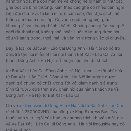
hành trình xa, mà còn mát mẻ và không hề bị hầm bí như các
ghế bọc da bình thường. Kèm theo các ghế có nhiều tiện nghi
hiện đại như ti-vi, tủ lạnh mini, ổ cắm usb, đèn đọc sách, hệ
thống âm thanh cao cấp. Có vách ngăn riêng biệt giữa
khoang lái và khoang hành khách. Khoảng cách giữa các ghế
ngồi rất thoải mái, không nhồi nhét. Luôn đáp ứng được nhu
cầu về sang trọng, thoải mái và tiện nghi trong việc di chuyển.
Đây là loại xe Bát Xát - Lào Cai Đông Anh - Hà Nội có hỗ trợ
đón/trả tận nơi miễn phí tại nội thành Bát Xát - Lào Cai và nội
thành Đông Anh - Hà Nội, rất thuận tiện cho du khách.
Xe Bát Xát - Lào Cai Đông Anh - Hà Nội limousine tốt nhất: Xe
từ Bát Xát - Lào Cai đi Đông Anh - Hà Nội limousine được
đánh giá chung có chất lượng Tốt với điểm đánh giá trung
bình từ 4.3/5 dựa trên 893 phản hồi của hành khách Xe về
Đông Anh - Hà Nội từ Bát Xát - Lào Cai.
Giá vé
xe limousine đi Đông Anh - Hà Nội từ Bát Xát - Lào Cai
rẻ nhất là 250000VND của hãng xe King Express Bus. Tùy
thuộc vào vị trí ngồi của bạn và chương trình khuyến mãi, giá
vé Xe Bát Xát - Lào Cai đi Đông Anh - Hà Nội limousine này có
thể sẽ rẻ hơn