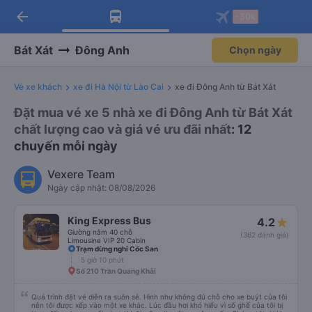
arrow_back
Tải app Vexere ngay!
Tải app Vexere
-30k
Mở app
Mở app
Nhận ưu đãi thành viên độc
-30k/ghế khi đặt vé máy bay qua
quyền
app
Bát Xát
Đông Anh
Chọn ngày
Vé xe khách
xe đi Hà Nội từ Lào Cai
xe đi Đông Anh từ Bát Xát
Đặt mua vé xe 5 nhà xe đi Đông Anh từ Bát Xát
chất lượng cao và giá vé ưu đãi nhất
: 12
chuyến mỗi ngày
Vexere Team
Ngày cập nhật: 08/08/2026
King Express Bus
4.2
Giường nằm 40 chỗ
(362 đánh giá)
Limousine VIP 20 Cabin
Trạm dừng nghỉ Cốc San
5 giờ 10 phút
Số 210 Trần Quang Khải
Quá trình đặt vé diễn ra suôn sẻ. Hình như không đủ chỗ cho xe buýt của tôi
nên tôi được xếp vào một xe khác. Lúc đầu hơi khó hiểu vì số ghế của tôi bị