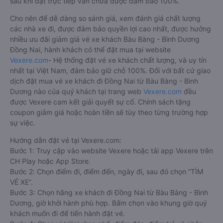
sau khi đặt trực tiếp vẫn chưa được đảm bảo 100%.
Cho nên để dễ dàng so sánh giá, xem đánh giá chất lượng
các nhà xe đi, được đảm bảo quyền lợi cao nhất, được hưởng
nhiều ưu đãi giảm giá vé xe khách Bàu Bàng - Bình Dương
Đồng Nai, hành khách có thể đặt mua tại website
Vexere.com
- Hệ thống đặt vé xe khách chất lượng, và uy tín
nhất tại Việt Nam, đảm bảo giữ chỗ 100%. Đối với bất cứ giao
dịch đặt mua vé xe khách đi Đồng Nai từ Bàu Bàng - Bình
Dương nào của quý khách tại trang web
Vexere.com
đều
được Vexere cam kết giải quyết sự cố. Chính sách tặng
coupon giảm giá hoặc hoàn tiền sẽ tùy theo từng trường hợp
sự việc.
Hướng dẫn đặt vé tại Vexere.com:
Bước 1: Truy cập vào website Vexere hoặc tải app Vexere trên
CH Play hoặc App Store.
Bước 2: Chọn điểm đi, điểm đến, ngày đi, sau đó chọn “TÌM
VÉ XE”.
Bước 3: Chọn hãng xe khách đi Đồng Nai từ Bàu Bàng - Bình
Dương, giờ khởi hành phù hợp. Bấm chọn vào khung giờ quý
khách muốn đi để tiến hành đặt vé.