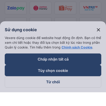
close
Sử dụng cookie
Vexere dùng cookie để website hoạt động ổn định. Bạn có thể
xem chi tiết hoặc thay đổi lựa chọn bất kỳ lúc nào trong phần
Quản lý cookie. Tìm hiểu thêm trong
Chính sách Cookie
.
Chấp nhận tất cả
Tùy chọn cookie
Từ chối
Theo dõi chúng tôi trên
Facebook
Tiktok
Youtube