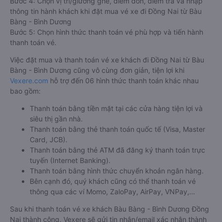
Bước 4: Chọn vị trí/giường ghế, điểm đón, điểm trả và nhập
thông tin hành khách khi đặt mua vé xe đi Đồng Nai từ Bàu
Bàng - Bình Dương
Bước 5: Chọn hình thức thanh toán vé phù hợp và tiến hành
thanh toán vé.
Việc đặt mua và thanh toán vé xe khách đi Đồng Nai từ Bàu
Bàng - Bình Dương cũng vô cùng đơn giản, tiện lợi khi
Vexere.com
hỗ trợ đến 06 hình thức thanh toán khác nhau
bao gồm:
Thanh toán bằng tiền mặt tại các cửa hàng tiện lợi và
siêu thị gần nhà.
Thanh toán bằng thẻ thanh toán quốc tế (Visa, Master
Card, JCB).
Thanh toán bằng thẻ ATM đã đăng ký thanh toán trực
tuyến (Internet Banking).
Thanh toán bằng hình thức chuyển khoản ngân hàng.
Bên cạnh đó, quý khách cũng có thể thanh toán vé
thông qua các ví Momo, ZaloPay, AirPay, VNPay,…
Sau khi thanh toán vé xe khách Bàu Bàng - Bình Dương Đồng
Nai thành công, Vexere sẽ gửi tin nhắn/email xác nhận thành