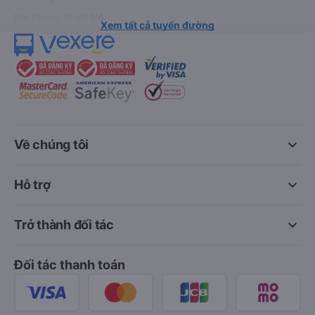
Hải Phòng đi Hà Nội
Xem tất cả tuyến đường
keyboard_arrow_down
Về chúng tôi
keyboard_arrow_down
Hỗ trợ
keyboard_arrow_down
Trở thành đối tác
Đối tác thanh toán