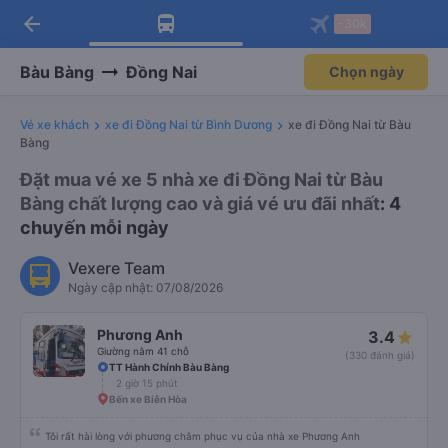
arrow_back
Tải app Vexere ngay!
Tải app Vexere
-30k
Mở app
Mở app
Nhận ưu đãi thành viên độc
-30k/ghế khi đặt vé máy bay qua
quyền
app
Bàu Bàng
Đồng Nai
Chọn ngày
Vé xe khách
xe đi Đồng Nai từ Bình Dương
xe đi Đồng Nai từ Bàu
Bàng
Đặt mua vé xe 5 nhà xe đi Đồng Nai từ Bàu
Bàng chất lượng cao và giá vé ưu đãi nhất
: 4
chuyến mỗi ngày
Vexere Team
Ngày cập nhật: 07/08/2026
Phương Anh
3.4
Giường nằm 41 chỗ
(330 đánh giá)
TT Hành Chính Bàu Bàng
2 giờ 15 phút
Bến xe Biên Hòa
Tôi rất hài lòng với phương châm phục vụ của nhà xe Phương Anh