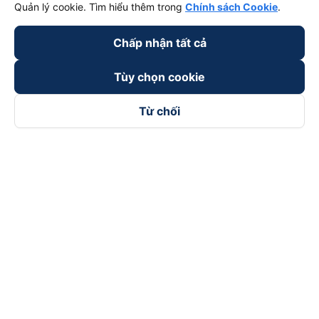
Quản lý cookie. Tìm hiểu thêm trong
Chính sách Cookie
.
Chấp nhận tất cả
Tùy chọn cookie
Từ chối
Theo dõi chúng tôi trên
Facebook
Tiktok
Youtube
Công ty TNHH Thương Mại Dịch Vụ Vexere
Địa chỉ đăng ký kinh doanh: 8C Chữ Đồng Tử, Phường Tân
Sơn Nhất, TP. Hồ Chí Minh, Việt Nam
Địa chỉ
:
Lầu 2, toà nhà H3 Circo Hoàng Diệu, 384 Hoàng Diệu,
Phường Khánh Hội, TP Hồ Chí Minh, Việt Nam
Tầng 3, toà nhà 101 Láng Hạ, 101 Láng Hạ, Phường Láng, TP.
Hà Nội, Việt Nam
Giấy chứng nhận ĐKKD số 0315133726 do Sở KH và ĐT TP.