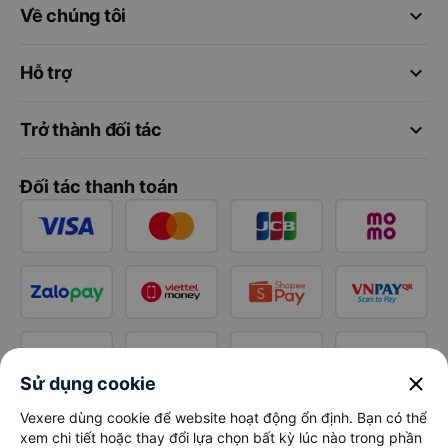
keyboard_arrow_down
Về chúng tôi
keyboard_arrow_down
Hỗ trợ
keyboard_arrow_down
Trở thành đối tác
Đối tác thanh toán
close
Sử dụng cookie
Vexere dùng cookie để website hoạt động ổn định. Bạn có thể
xem chi tiết hoặc thay đổi lựa chọn bất kỳ lúc nào trong phần