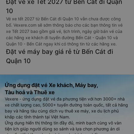
Đặt vé xe Tết 2027 từ Bến Cát đi Quận
10
Vé xe tết 2027 từ Bến Cát đi Quận 10 vẫn chưa được công
bố. Vexere.com sẽ sớm thông báo cho các bạn thông tin vé
xe Tết 2027 bao gồm giá vé, lịch trình, ngày giờ bán vé của
các hãng xe khách đi tuyến đường Bến Cát - Quận 10 và
Quận 10 - Bến Cát ngay khi có thông tin từ các hãng xe.
Đặt vé máy bay giá rẻ từ Bến Cát đi
Quận 10
Ứng dụng đặt vé Xe khách, Máy bay,
Tàu hoả và Thuê xe
Vexere - ứng dụng đặt vé đa phương tiện với hơn 3000+ nhà
xe chất lượng cao, 5000+ tuyến đường toàn quốc, tất cả hãng
bay và hãng tàu cùng dịch vụ thuê xe máy, xe du lịch phủ
khắp các tỉnh thành tại Việt Nam.
Ứng dụng hiển thị thông tin đầy đủ, minh bạch cùng vô vàn
tiện ích giúp người dùng so sánh và lựa chọn phương án di