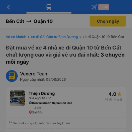
arrow_back
Tải app Vexere ngay!
Tải app Vexere
-30k
Mở app
Mở app
Nhận ưu đãi thành viên độc
-30k/ghế khi đặt vé máy bay qua
quyền
app
Bến Cát
Quận 10
Chọn ngày
Vé xe khách
xe đi Sài Gòn từ Bình Dương
xe đi Quận 10 từ Bến Cát
Đặt mua vé xe 4 nhà xe đi Quận 10 từ Bến Cát
chất lượng cao và giá vé ưu đãi nhất
: 3 chuyến
mỗi ngày
Vexere Team
Ngày cập nhật: 09/08/2026
Thiện Dương
4.0
Ghế ngồi 16 chỗ
(6 đánh giá)
Bến xe khách thị xã Bến Cát
3 giờ
Sài Gòn
Xe buýt cung cấp một dịch vụ tuyệt vời!