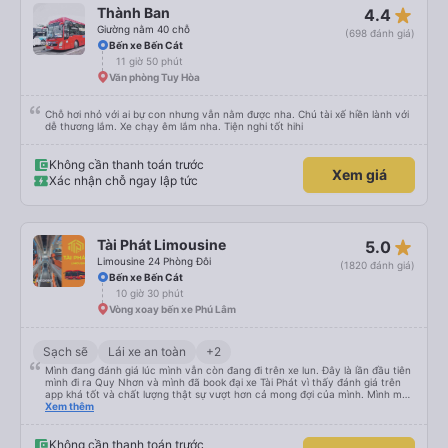
Dịch vụ vượt sự mong đợi. Hình ảnh đúng sự thật, dịch vụ thật. Sẽ giới thiệu
star_rate
Thành Ban
4.4
bạn bè
Giường nằm 40 chỗ
(698 đánh giá)
Bến xe Bến Cát
11 giờ 50 phút
Văn phòng Tuy Hòa
Chỗ hơi nhỏ với ai bự con nhưng vẫn nằm được nha. Chú tài xế hiền lành với
dễ thương lắm. Xe chạy êm lắm nha. Tiện nghi tốt hihi
Không cần thanh toán trước
Xem giá
Xác nhận chỗ ngay lập tức
star_rate
Tài Phát Limousine
5.0
Limousine 24 Phòng Đôi
(1820 đánh giá)
Bến xe Bến Cát
10 giờ 30 phút
Vòng xoay bến xe Phú Lâm
Sạch sẽ
Lái xe an toàn
+2
Mình đang đánh giá lúc mình vẫn còn đang đi trên xe lun. Đây là lần đầu tiên
mình đi ra Quy Nhơn và mình đã book đại xe Tài Phát vì thấy đánh giá trên
app khá tốt và chất lượng thật sự vượt hơn cả mong đợi của mình. Mình mua
giường đôi và vừa đủ cho 2 người. Nhân viên của nhà xe phải nói là siêu nhiệt
Xem thêm
tình và dễ thương. Trước chuyến đi mình có gọi cho bên tổng đài thì anh
nhân viên hỗ trợ mình nói chuyện siêu nhẹ nhàng và vui vẻ . Lúc mình lên xe
trung chuyển và lên xe lớn thì luôn hỗ trợ xách vali giùm tụi mình. Trên xe thì
Không cần thanh toán trước