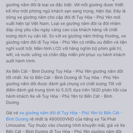
giường nằm đôi là loại xe đặc biệt. Với mỗi giường được thiết
kế như một phòng ngủ khách sạn sang trọng, hiện đại. Đây là
dòng xe giường nằm cho cặp đôi đi Tuy Hòa - Phú Yên mới
xuất hiện tại Việt Nam. Loại xe giường nằm đôi ra đời nhằm
đáp ứng yêu cầu ngày càng cao của khách hàng về chất
lượng dịch vụ vận tải. So với xe giường nằm thông thường, xe
giường nằm đôi đi Tuy Hòa - Phú Yên có nhiều ưu điểm và tiện
nghi vượt trội. Màn hình LCD với hàng nghìn bộ phim giải trí,
wifi, và nước uống và chăn đắp miễn phí phục vụ hành khách
suốt hành trình.
Xe Bến Cát - Bình Dương Tuy Hòa - Phú Yên giường nằm đôi
tốt nhất: Xe từ Bến Cát - Bình Dương đi Tuy Hòa - Phú Yên
giường nằm đôi được đánh giá chung có chất lượng Tốt với
điểm đánh giá trung bình từ 5.0/5 dựa trên 1820 phản hồi của
hành khách Xe về Tuy Hòa - Phú Yên từ Bến Cát - Bình
Dương.
Giá vé
xe giường nằm đôi đi Tuy Hòa - Phú Yên từ Bến Cát -
Bình Dương
rẻ nhất là 490000VND của hãng xe Tài Phát
Limousine. Tùy thuộc vào chương trình khuyến mãi, giá vé Xe
Bến Cát - Bình Dương đi Tuy Hòa - Phú Yên giường nằm đôi