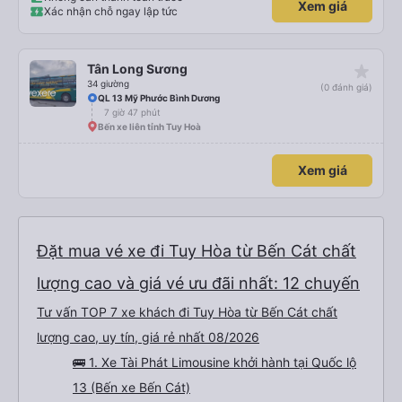
Xem giá
có cả bánh và sữa miễn phí cho khách còn chuẩn bị cả thuốc say xe, dép,
Xác nhận chỗ ngay lập tức
mền, gối và đặc biệt là có gối ôm. Nchung là phải chấm nhà xe 10 sao mới
đủ !!!
star_rate
Tân Long Sương
34 giường
(0 đánh giá)
QL 13 Mỹ Phước Bình Dương
7 giờ 47 phút
Bến xe liên tỉnh Tuy Hoà
Xem giá
Đặt mua vé xe đi Tuy Hòa từ Bến Cát chất
lượng cao và giá vé ưu đãi nhất: 12 chuyến
Tư vấn TOP 7 xe khách đi Tuy Hòa từ Bến Cát chất
lượng cao, uy tín, giá rẻ nhất 08/2026
🚌 1. Xe Tài Phát Limousine khởi hành tại Quốc lộ
13 (Bến xe Bến Cát)