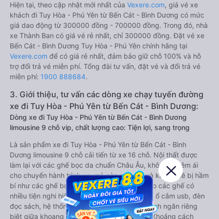
Hiện tại, theo cập nhật mới nhất của
Vexere.com
, giá vé xe
khách đi Tuy Hòa - Phú Yên từ Bến Cát - Bình Dương có mức
giá dao động từ 300000 đồng - 700000 đồng. Trong đó, nhà
xe Thành Ban có giá vé rẻ nhất, chỉ 300000 đồng. Đặt vé xe
Bến Cát - Bình Dương Tuy Hòa - Phú Yên chính hãng tại
Vexere.com
để có giá rẻ nhất, đảm bảo giữ chỗ 100% và hỗ
trợ đổi trả vé miễn phí. Tổng đài tư vấn, đặt vé và đổi trả vé
miễn phí:
1900 888684
.
3. Giới thiệu, tư vấn các dòng xe chạy tuyến đường
xe đi Tuy Hòa - Phú Yên từ Bến Cát - Bình Dương:
Dòng xe đi Tuy Hòa - Phú Yên từ Bến Cát - Bình Dương
limousine 9 chỗ vip, chất lượng cao: Tiện lợi, sang trọng
Là sản phẩm xe đi Tuy Hòa - Phú Yên từ Bến Cát - Bình
Dương limousine 9 chỗ cải tiến từ xe 16 chỗ. Nội thất được
làm lại với các ghế bọc da chuẩn Châu Âu, không chỉ êm ái
cho chuyến hành trình xa, mà còn mát mẻ và không hề bị hầm
bí như các ghế bọc da bình thường. Kèm theo các ghế có
nhiều tiện nghi hiện đại như ti-vi, tủ lạnh mini, ổ cắm usb, đèn
đọc sách, hệ thống âm thanh cao cấp. Có vách ngăn riêng
biệt giữa khoang lái và khoang hành khách. Khoảng cách