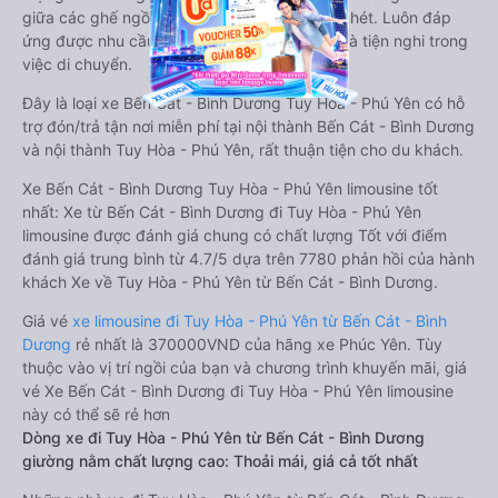
giữa các ghế ngồi rất thoải mái, không nhồi nhét. Luôn đáp
ứng được nhu cầu về sang trọng, thoải mái và tiện nghi trong
việc di chuyển.
Đây là loại xe Bến Cát - Bình Dương Tuy Hòa - Phú Yên có hỗ
trợ đón/trả tận nơi miễn phí tại nội thành Bến Cát - Bình Dương
và nội thành Tuy Hòa - Phú Yên, rất thuận tiện cho du khách.
Xe Bến Cát - Bình Dương Tuy Hòa - Phú Yên limousine tốt
nhất: Xe từ Bến Cát - Bình Dương đi Tuy Hòa - Phú Yên
limousine được đánh giá chung có chất lượng Tốt với điểm
đánh giá trung bình từ 4.7/5 dựa trên 7780 phản hồi của hành
khách Xe về Tuy Hòa - Phú Yên từ Bến Cát - Bình Dương.
Giá vé
xe limousine đi Tuy Hòa - Phú Yên từ Bến Cát - Bình
Dương
rẻ nhất là 370000VND của hãng xe Phúc Yên. Tùy
thuộc vào vị trí ngồi của bạn và chương trình khuyến mãi, giá
vé Xe Bến Cát - Bình Dương đi Tuy Hòa - Phú Yên limousine
này có thể sẽ rẻ hơn
Dòng xe đi Tuy Hòa - Phú Yên từ Bến Cát - Bình Dương
giường nằm chất lượng cao: Thoải mái, giá cả tốt nhất