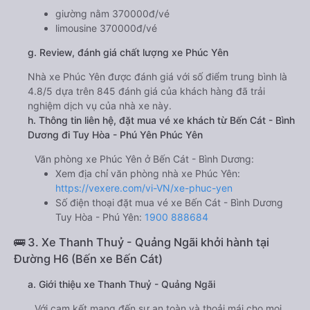
giường nằm 370000đ/vé
limousine 370000đ/vé
g. Review, đánh giá chất lượng xe Phúc Yên
Nhà xe Phúc Yên được đánh giá với số điểm trung bình là
4.8/5 dựa trên 845 đánh giá của khách hàng đã trải
nghiệm dịch vụ của nhà xe này.
h. Thông tin liên hệ, đặt mua vé xe khách từ Bến Cát - Bình
Dương đi Tuy Hòa - Phú Yên Phúc Yên
Văn phòng xe Phúc Yên ở Bến Cát - Bình Dương:
Xem địa chỉ văn phòng nhà xe Phúc Yên:
https://vexere.com/vi-VN/xe-phuc-yen
Số điện thoại đặt mua vé xe Bến Cát - Bình Dương
Tuy Hòa - Phú Yên:
1900 888684
🚌 3. Xe Thanh Thuỷ - Quảng Ngãi khởi hành tại
Đường H6 (Bến xe Bến Cát)
a. Giới thiệu xe Thanh Thuỷ - Quảng Ngãi
Với cam kết mang đến sự an toàn và thoải mái cho mọi