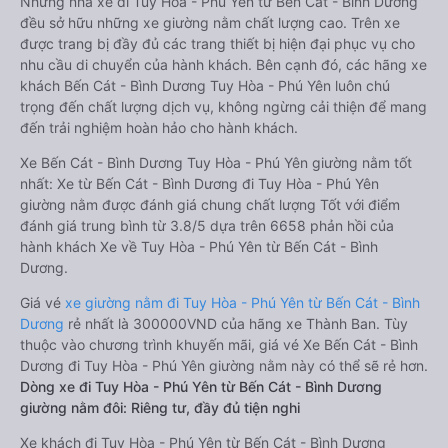
Những nhà xe đi Tuy Hòa - Phú Yên từ Bến Cát - Bình Dương
đều sở hữu những xe giường nằm chất lượng cao. Trên xe
được trang bị đầy đủ các trang thiết bị hiện đại phục vụ cho
nhu cầu di chuyển của hành khách. Bên cạnh đó, các hãng xe
khách Bến Cát - Bình Dương Tuy Hòa - Phú Yên luôn chú
trọng đến chất lượng dịch vụ, không ngừng cải thiện để mang
đến trải nghiệm hoàn hảo cho hành khách.
Xe Bến Cát - Bình Dương Tuy Hòa - Phú Yên giường nằm tốt
nhất: Xe từ Bến Cát - Bình Dương đi Tuy Hòa - Phú Yên
giường nằm được đánh giá chung chất lượng Tốt với điểm
đánh giá trung bình từ 3.8/5 dựa trên 6658 phản hồi của
hành khách Xe về Tuy Hòa - Phú Yên từ Bến Cát - Bình
Dương.
Giá vé
xe giường nằm đi Tuy Hòa - Phú Yên từ Bến Cát - Bình
Dương
rẻ nhất là 300000VND của hãng xe Thành Ban. Tùy
thuộc vào chương trình khuyến mãi, giá vé Xe Bến Cát - Bình
Dương đi Tuy Hòa - Phú Yên giường nằm này có thể sẽ rẻ hơn.
Dòng xe đi Tuy Hòa - Phú Yên từ Bến Cát - Bình Dương
giường nằm đôi: Riêng tư, đầy đủ tiện nghi
Xe khách đi Tuy Hòa - Phú Yên từ Bến Cát - Bình Dương