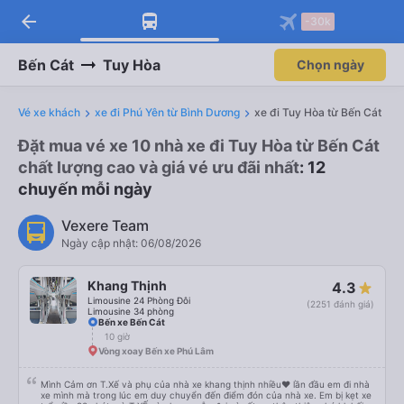
arrow_back
-30k
Bến Cát
Tuy Hòa
Chọn ngày
Vé xe khách
xe đi Phú Yên từ Bình Dương
xe đi Tuy Hòa từ Bến Cát
Đặt mua vé xe 10 nhà xe đi Tuy Hòa từ Bến Cát
chất lượng cao và giá vé ưu đãi nhất
: 12
chuyến mỗi ngày
Vexere Team
Ngày cập nhật: 06/08/2026
Khang Thịnh
4.3
Limousine 24 Phòng Đôi
(2251 đánh giá)
Limousine 34 phòng
Bến xe Bến Cát
10 giờ
Vòng xoay Bến xe Phú Lâm
Mình Cảm ơn T.Xế và phụ của nhà xe khang thịnh nhiều❤️ lần đầu em đi nhà
xe mình mà trong lúc em duy chuyển đến điểm đón của nhà xe. Em bị kẹt xe