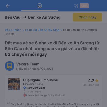
arrow_back
Tải app Vexere ngay!
Tải app Vexere
-30k
Mở app
Mở app
Nhận ưu đãi thành viên độc
-30k/ghế khi đặt vé máy bay qua
quyền
app
Bến Cầu
Bến xe An Sương
Chọn ngày
Vé xe khách
xe đi Sài Gòn từ Tây Ninh
xe đi Bến xe An Sương từ
Bến Cầu
Đặt mua vé xe 6 nhà xe đi Bến xe An Sương từ
Bến Cầu chất lượng cao và giá vé ưu đãi nhất
:
63 chuyến mỗi ngày
Vexere Team
Ngày cập nhật: 07/08/2026
Huệ Nghĩa Limousine
4.7
Limousine 11 chỗ
(347 đánh giá)
Trạm Cẩm Giang
1 giờ 40 phút
Bến xe An Sương - Quầy 20-21-22
Chuyến đi tuyệt vời, xe đưa đón thoải mái từ điểm đón đã chọn, quản lý nhiệt