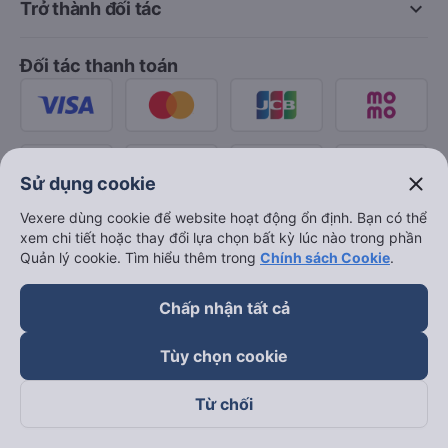
keyboard_arrow_down
Trở thành đối tác
Đối tác thanh toán
close
Sử dụng cookie
Vexere dùng cookie để website hoạt động ổn định. Bạn có thể
xem chi tiết hoặc thay đổi lựa chọn bất kỳ lúc nào trong phần
Quản lý cookie. Tìm hiểu thêm trong
Chính sách Cookie
.
Chấp nhận tất cả
Tùy chọn cookie
Từ chối