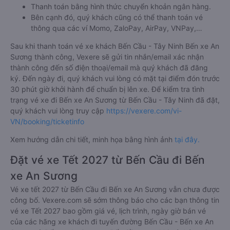
Thanh toán bằng hình thức chuyển khoản ngân hàng.
Bên cạnh đó, quý khách cũng có thể thanh toán vé
thông qua các ví Momo, ZaloPay, AirPay, VNPay,…
Sau khi thanh toán vé xe khách Bến Cầu - Tây Ninh Bến xe An
Sương thành công, Vexere sẽ gửi tin nhắn/email xác nhận
thành công đến số điện thoại/email mà quý khách đã đăng
ký. Đến ngày đi, quý khách vui lòng có mặt tại điểm đón trước
30 phút giờ khởi hành để chuẩn bị lên xe. Để kiểm tra tình
trạng vé xe đi Bến xe An Sương từ Bến Cầu - Tây Ninh đã đặt,
quý khách vui lòng truy cập
https://vexere.com/vi-
VN/booking/ticketinfo
Xem hướng dẫn chi tiết, minh họa bằng hình ảnh
tại đây.
Đặt vé xe Tết 2027 từ Bến Cầu đi Bến
xe An Sương
Vé xe tết 2027 từ Bến Cầu đi Bến xe An Sương vẫn chưa được
công bố. Vexere.com sẽ sớm thông báo cho các bạn thông tin
vé xe Tết 2027 bao gồm giá vé, lịch trình, ngày giờ bán vé
của các hãng xe khách đi tuyến đường Bến Cầu - Bến xe An