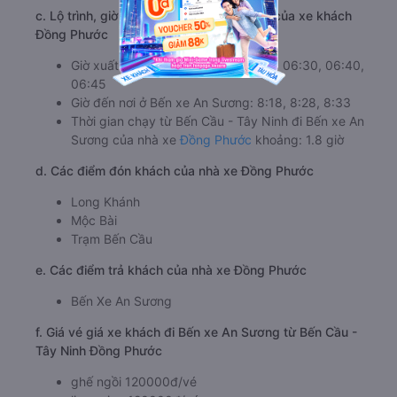
c. Lộ trình, giờ khởi hành và giờ kết thúc của xe khách
Đồng Phước
Giờ xuất phát ở Bến Cầu - Tây Ninh: 06:30, 06:40,
06:45
Giờ đến nơi ở Bến xe An Sương: 8:18, 8:28, 8:33
Thời gian chạy từ Bến Cầu - Tây Ninh đi Bến xe An
Sương của nhà xe
Đồng Phước
khoảng: 1.8 giờ
d. Các điểm đón khách của nhà xe Đồng Phước
Long Khánh
Mộc Bài
Trạm Bến Cầu
e. Các điểm trả khách của nhà xe Đồng Phước
Bến Xe An Sương
f. Giá vé giá xe khách đi Bến xe An Sương từ Bến Cầu -
Tây Ninh Đồng Phước
ghế ngồi 120000đ/vé