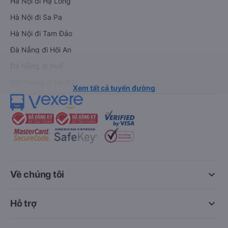
Hà Nội đi Hạ Long
Hà Nội đi Sa Pa
Hà Nội đi Tam Đảo
Đà Nẵng đi Hội An
Đà Nẵng đi Huế
Hải Phòng đi Hà Nội
Xem tất cả tuyến đường
keyboard_arrow_down
Về chúng tôi
keyboard_arrow_down
Hỗ trợ