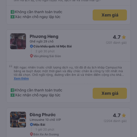
tình và lịch sự, chỗ ngồi tuyệt vời, sạch sẽ và thoải mái 🥰✨
Không cần thanh toán trước
Xem giá
Xác nhận chỗ ngay lập tức
Phương Heng
4.7
Ghế ngồi 29 chỗ
(201 đánh giá)
Cửa khẩu quốc tế Mộc Bài
2 giờ 30 phút
Văn phòng Sài Gòn
Rất ngạc nhiên trước chất lượng dịch vụ, tôi đã đi du lịch khắp Campuchia
bằng xe buýt được một thời gian và đây chắc chắn là công ty tốt nhất mà
tôi đã chọn. Chỗ ngồi rộng, đường viền êm ái và thêm điểm cộng cho khả
năng nằm. (Bạn có thể không hiểu mọi chuyện xảy ra ở biên giới, với hộ
Xem thêm
chiếu và mọi thứ nhưng bạn chỉ cần tin tưởng vào quy trình và làm theo
nhóm) 10/10
Không cần thanh toán trước
Xem giá
Xác nhận chỗ ngay lập tức
Đồng Phước
4.7
Limousine 10 chỗ VIP
(2204 đánh giá)
Mộc Bài
1 giờ 20 phút
Bến Xe An Sương