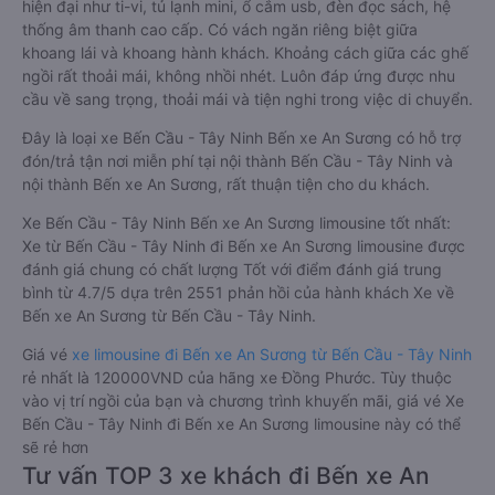
hiện đại như ti-vi, tủ lạnh mini, ổ cắm usb, đèn đọc sách, hệ
thống âm thanh cao cấp. Có vách ngăn riêng biệt giữa
khoang lái và khoang hành khách. Khoảng cách giữa các ghế
ngồi rất thoải mái, không nhồi nhét. Luôn đáp ứng được nhu
cầu về sang trọng, thoải mái và tiện nghi trong việc di chuyển.
Đây là loại xe Bến Cầu - Tây Ninh Bến xe An Sương có hỗ trợ
đón/trả tận nơi miễn phí tại nội thành Bến Cầu - Tây Ninh và
nội thành Bến xe An Sương, rất thuận tiện cho du khách.
Xe Bến Cầu - Tây Ninh Bến xe An Sương limousine tốt nhất:
Xe từ Bến Cầu - Tây Ninh đi Bến xe An Sương limousine được
đánh giá chung có chất lượng Tốt với điểm đánh giá trung
bình từ 4.7/5 dựa trên 2551 phản hồi của hành khách Xe về
Bến xe An Sương từ Bến Cầu - Tây Ninh.
Giá vé
xe limousine đi Bến xe An Sương từ Bến Cầu - Tây Ninh
rẻ nhất là 120000VND của hãng xe Đồng Phước. Tùy thuộc
vào vị trí ngồi của bạn và chương trình khuyến mãi, giá vé Xe
Bến Cầu - Tây Ninh đi Bến xe An Sương limousine này có thể
sẽ rẻ hơn
Tư vấn TOP 3 xe khách đi Bến xe An