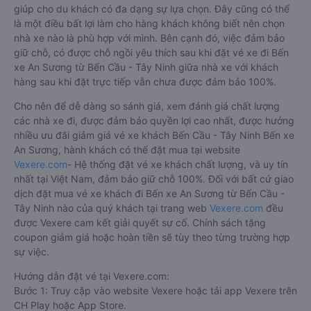
giúp cho du khách có đa dạng sự lựa chọn. Đây cũng có thể
là một điều bất lợi làm cho hàng khách không biết nên chọn
nhà xe nào là phù hợp với mình. Bên cạnh đó, việc đảm bảo
giữ chỗ, có được chỗ ngồi yêu thích sau khi đặt vé xe đi Bến
xe An Sương từ Bến Cầu - Tây Ninh giữa nhà xe với khách
hàng sau khi đặt trực tiếp vẫn chưa được đảm bảo 100%.
Cho nên để dễ dàng so sánh giá, xem đánh giá chất lượng
các nhà xe đi, được đảm bảo quyền lợi cao nhất, được hưởng
nhiều ưu đãi giảm giá vé xe khách Bến Cầu - Tây Ninh Bến xe
An Sương, hành khách có thể đặt mua tại website
Vexere.com
- Hệ thống đặt vé xe khách chất lượng, và uy tín
nhất tại Việt Nam, đảm bảo giữ chỗ 100%. Đối với bất cứ giao
dịch đặt mua vé xe khách đi Bến xe An Sương từ Bến Cầu -
Tây Ninh nào của quý khách tại trang web
Vexere.com
đều
được Vexere cam kết giải quyết sự cố. Chính sách tặng
coupon giảm giá hoặc hoàn tiền sẽ tùy theo từng trường hợp
sự việc.
Hướng dẫn đặt vé tại Vexere.com:
Bước 1: Truy cập vào website Vexere hoặc tải app Vexere trên
CH Play hoặc App Store.