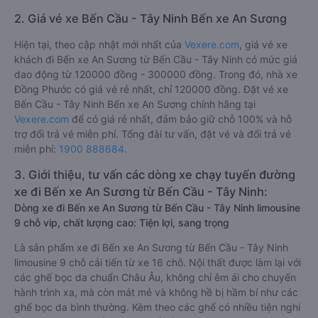
2. Giá vé xe Bến Cầu - Tây Ninh Bến xe An Sương
Hiện tại, theo cập nhật mới nhất của
Vexere.com
, giá vé xe
khách đi Bến xe An Sương từ Bến Cầu - Tây Ninh có mức giá
dao động từ 120000 đồng - 300000 đồng. Trong đó, nhà xe
Đồng Phước có giá vé rẻ nhất, chỉ 120000 đồng. Đặt vé xe
Bến Cầu - Tây Ninh Bến xe An Sương chính hãng tại
Vexere.com
để có giá rẻ nhất, đảm bảo giữ chỗ 100% và hỗ
trợ đổi trả vé miễn phí. Tổng đài tư vấn, đặt vé và đổi trả vé
miễn phí:
1900 888684
.
3. Giới thiệu, tư vấn các dòng xe chạy tuyến đường
xe đi Bến xe An Sương từ Bến Cầu - Tây Ninh:
Dòng xe đi Bến xe An Sương từ Bến Cầu - Tây Ninh limousine
9 chỗ vip, chất lượng cao: Tiện lợi, sang trọng
Là sản phẩm xe đi Bến xe An Sương từ Bến Cầu - Tây Ninh
limousine 9 chỗ cải tiến từ xe 16 chỗ. Nội thất được làm lại với
các ghế bọc da chuẩn Châu Âu, không chỉ êm ái cho chuyến
hành trình xa, mà còn mát mẻ và không hề bị hầm bí như các
ghế bọc da bình thường. Kèm theo các ghế có nhiều tiện nghi