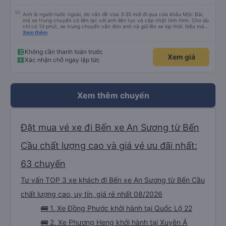
Anh là người nước ngoài, do vấn đề visa 3:35 mới đi qua cửa khẩu Mộc Bài,
mà xe trung chuyển có liên lạc với anh liên tục và cập nhật tình hình. Cho dù
chỉ có 10 phút, xe trung chuyển vẫn đón anh và gửi lên xe kịp thời. Nếu mà
được, anh thật muốn tip cho bác tài. Xe này là xe Limousine nhưng mà vé xe
Xem thêm
bằng xe khách cũng 100k. Rất hài lòng, điểm duy nhất phải cải thiện là wifi
trên xe ko kết nối được.
Không cần thanh toán trước
Xem giá
Xác nhận chỗ ngay lập tức
Xem thêm chuyến
Đặt mua vé xe đi Bến xe An Sương từ Bến
Cầu chất lượng cao và giá vé ưu đãi nhất:
63 chuyến
Tư vấn TOP 3 xe khách đi Bến xe An Sương từ Bến Cầu
chất lượng cao, uy tín, giá rẻ nhất 08/2026
🚌 1. Xe Đồng Phước khởi hành tại Quốc Lộ 22
🚌 2. Xe Phương Heng khởi hành tại Xuyên Á