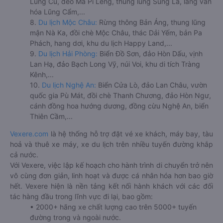
Lũng Cú, đèo Mã Pí Lèng, thung lũng Sủng Là, làng văn
hóa Lũng Cẩm,...
8.
Du lịch Mộc Châu:
Rừng thông Bản Áng, thung lũng
mận Nà Ka, đồi chè Mộc Châu, thác Dải Yếm, bản Pa
Phách, hang dơi, khu du lịch Happy Land,...
9.
Du lịch Hải Phòng:
Biển Đồ Sơn, đảo Hòn Dấu, vịnh
Lan Hạ, đảo Bạch Long Vỹ, núi Voi, khu di tích Tràng
Kênh,...
10.
Du lịch Nghệ An:
Biển Cửa Lò, đảo Lan Châu, vườn
quốc gia Pù Mát, đồi chè Thanh Chương, đảo Hòn Ngư,
cánh đồng hoa hướng dương, đồng cừu Nghệ An, biển
Thiên Cầm,...
Vexere.com
là hệ thống hỗ trợ đặt vé xe khách, máy bay, tàu
hoả và thuê xe máy, xe du lịch trên nhiều tuyến đường khắp
cả nước.
Với Vexere, việc lập kế hoạch cho hành trình di chuyển trở nên
vô cùng đơn giản, linh hoạt và được cá nhân hóa hơn bao giờ
hết. Vexere hiện là nền tảng kết nối hành khách với các đối
tác hàng đầu trong lĩnh vực đi lại, bao gồm:
• 2000+ hãng xe chất lượng cao trên 5000+ tuyến
đường trong và ngoài nước.