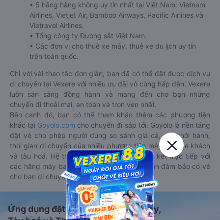
• 5 hãng hàng không uy tín nhất tại Việt Nam: Vietnam
Airlines, Vietjet Air, Bamboo Airways, Pacific Airlines và
Vietravel Airlines.
• Tổng công ty Đường sắt Việt Nam.
• Các đơn vị cho thuê xe máy, thuê xe du lịch uy tín
trên toàn quốc.
Chỉ với vài thao tác đơn giản, bạn đã có thể đặt được dịch vụ
di chuyển tại Vexere với nhiều ưu đãi vô cùng hấp dẫn. Vexere
luôn sẵn sàng đồng hành và mang đến cho bạn những
chuyến đi thoải mái, an toàn và trọn vẹn nhất.
Bên cạnh đó, bạn có thể tham khảo thêm các phương tiện
khác tại
Goyolo.com
cho chuyến đi sắp tới. Goyolo là nền tảng
đặt vé cho phép người dùng so sánh giá cả, giờ khởi hành,
thời gian di chuyển của nhiều phương tiện máy bay, xe khách
và tàu hoả. Hệ thống của Goyolo được liên kết trực tiếp với
các hãng máy bay, xe khách và tàu hoả, luôn đảm bảo có vé
cho bạn di chuyển.
Ứng dụng đặt vé Xe khách, Máy bay,