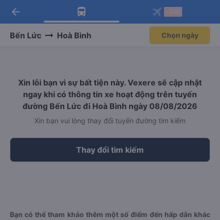
arrow_back
Tải app Vexere ngay!
Tải app Vexere
-30k
Mở app
Mở app
Nhận ưu đãi thành viên độc
-30k/ghế khi đặt vé máy bay qua
quyền
app
Bến Lức
Hoà Bình
Chọn ngày
Xin lỗi bạn vì sự bất tiện này. Vexere sẽ cập nhật
ngay khi có thông tin xe hoạt động trên tuyến
đường Bến Lức đi Hoà Bình ngày 08/08/2026
Xin bạn vui lòng thay đổi tuyến đường tìm kiếm
Thay đổi tìm kiếm
Bạn có thể tham khảo thêm một số điểm đến hấp dẫn khác