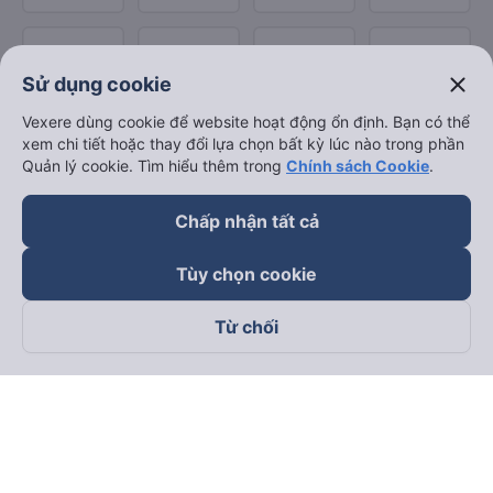
close
Sử dụng cookie
Vexere dùng cookie để website hoạt động ổn định. Bạn có thể
xem chi tiết hoặc thay đổi lựa chọn bất kỳ lúc nào trong phần
Quản lý cookie. Tìm hiểu thêm trong
Chính sách Cookie
.
Chấp nhận tất cả
Tùy chọn cookie
Từ chối
Theo dõi chúng tôi trên
Facebook
Tiktok
Youtube
Công ty TNHH Thương Mại Dịch Vụ Vexere