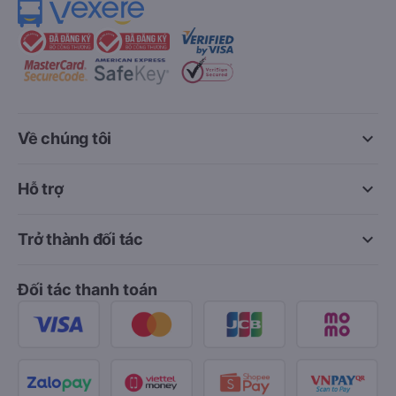
keyboard_arrow_down
Về chúng tôi
keyboard_arrow_down
Hỗ trợ
keyboard_arrow_down
Trở thành đối tác
Đối tác thanh toán