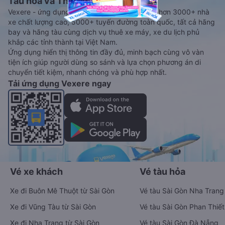
Tàu hoả và Thuê xe
Vexere - ứng dụng đặt vé đa phương tiện với hơn 3000+ nhà
xe chất lượng cao, 5000+ tuyến đường toàn quốc, tất cả hãng
bay và hãng tàu cùng dịch vụ thuê xe máy, xe du lịch phủ
khắp các tỉnh thành tại Việt Nam.
Ứng dụng hiển thị thông tin đầy đủ, minh bạch cùng vô vàn
tiện ích giúp người dùng so sánh và lựa chọn phương án di
chuyển tiết kiệm, nhanh chóng và phù hợp nhất.
Tải ứng dụng Vexere ngay
Vé xe khách
Vé tàu hỏa
Xe đi Buôn Mê Thuột từ Sài Gòn
Vé tàu Sài Gòn Nha Trang
Xe đi Vũng Tàu từ Sài Gòn
Vé tàu Sài Gòn Phan Thiết
Xe đi Nha Trang từ Sài Gòn
Vé tàu Sài Gòn Đà Nẵng