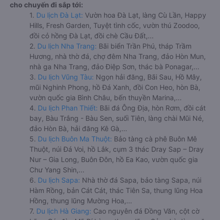
cho chuyến đi sắp tới:
1.
Du lịch Đà Lạt:
Vườn hoa Đà Lạt, làng Cù Lần, Happy
Hills, Fresh Garden, Tuyệt tình cốc, vườn thú Zoodoo,
đồi cỏ hồng Đà Lạt, đồi chè Cầu Đất,...
2.
Du lịch Nha Trang:
Bãi biển Trần Phú, tháp Trầm
Hương, nhà thờ đá, chợ đêm Nha Trang, đảo Hòn Mun,
nhà ga Nha Trang, đảo Điệp Sơn, thác bà Ponagar,...
3.
Du lịch Vũng Tàu:
Ngọn hải đăng, Bãi Sau, Hồ Mây,
mũi Nghinh Phong, hồ Đá Xanh, đồi Con Heo, hòn Bà,
vườn quốc gia Bình Châu, bến thuyền Marina,...
4.
Du lịch Phan Thiết:
Bãi đá Ông Địa, hòn Rơm, đồi cát
bay, Bàu Trắng - Bàu Sen, suối Tiên, làng chài Mũi Né,
đảo Hòn Bà, hải đăng Kê Gà,...
5.
Du lịch Buôn Ma Thuột:
Bảo tàng cà phê Buôn Mê
Thuột, núi Đá Voi, hồ Lắk, cụm 3 thác Dray Sap – Dray
Nur – Gia Long, Buôn Đôn, hồ Ea Kao, vườn quốc gia
Chư Yang Shin,...
6.
Du lịch Sapa:
Nhà thờ đá Sapa, bảo tàng Sapa, núi
Hàm Rồng, bản Cát Cát, thác Tiên Sa, thung lũng Hoa
Hồng, thung lũng Mường Hoa,...
7.
Du lịch Hà Giang:
Cao nguyên đá Đồng Văn, cột cờ