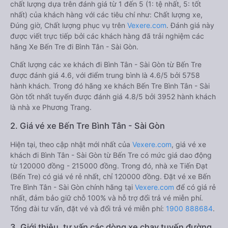
chất lượng dựa trên đánh giá từ 1 đến 5 (1: tệ nhất, 5: tốt
nhất) của khách hàng với các tiêu chí như: Chất lượng xe,
Đúng giờ, Chất lượng phục vụ trên
Vexere.com
. Đánh giá này
được viết trực tiếp bởi các khách hàng đã trải nghiệm các
hãng Xe Bến Tre đi Bình Tân - Sài Gòn.
Chất lượng các xe khách đi Bình Tân - Sài Gòn từ Bến Tre
được đánh giá 4.6, với điểm trung bình là 4.6/5 bởi 5758
hành khách. Trong đó hãng xe khách Bến Tre Bình Tân - Sài
Gòn tốt nhất tuyến được đánh giá 4.8/5 bởi 3952 hành khách
là nhà xe Phương Trang.
2. Giá vé xe Bến Tre Bình Tân - Sài Gòn
Hiện tại, theo cập nhật mới nhất của
Vexere.com
, giá vé xe
khách đi Bình Tân - Sài Gòn từ Bến Tre có mức giá dao động
từ 120000 đồng - 215000 đồng. Trong đó, nhà xe Tiến Đạt
(Bến Tre) có giá vé rẻ nhất, chỉ 120000 đồng. Đặt vé xe Bến
Tre Bình Tân - Sài Gòn chính hãng tại
Vexere.com
để có giá rẻ
nhất, đảm bảo giữ chỗ 100% và hỗ trợ đổi trả vé miễn phí.
Tổng đài tư vấn, đặt vé và đổi trả vé miễn phí:
1900 888684
.
3. Giới thiệu, tư vấn các dòng xe chạy tuyến đường