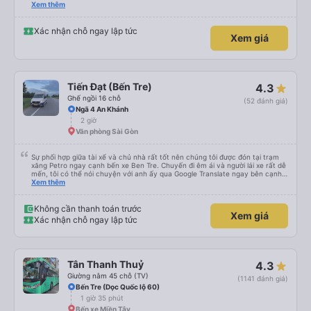
please display the Wi-Fi password clearly inside the cabin for convenience. I
Xem thêm
would definitely ride with them again! -------------- ​ Xe chất lượng tốt và
tài xế lái xe rất an toàn. Để dịch vụ hoàn hảo hơn, tôi góp ý nhà xe nên có
quy định rõ ràng về việc giữ im lặng (tắt âm thanh điện thoại) vào ban đêm
Xác nhận chỗ ngay lập tức
Xem giá
để tránh làm phiền hành khách khác ngủ. Ngoài ra, nhà xe nên dán sẵn mật
khẩu Wi-Fi trong xe để hành khách dễ dàng sử dụng. Tôi vẫn sẽ tiếp tục ủng
hộ nhà xe trong tương lai!
Tiến Đạt (Bến Tre)
4.3
Ghế ngồi 16 chỗ
(52 đánh giá)
Ngã 4 An Khánh
2 giờ
Văn phòng Sài Gòn
Sự phối hợp giữa tài xế và chủ nhà rất tốt nên chúng tôi được đón tại trạm
xăng Petro ngay cạnh bến xe Ben Tre. Chuyến đi êm ái và người lái xe rất dễ
mến, tôi có thể nói chuyện với anh ấy qua Google Translate ngay bên cạnh.
Giá cả hơi khó hiểu đối với chúng tôi vì thay đổi giữa các ngày, nhưng có lẽ là
Xem thêm
do chúng tôi là người nước ngoài.
Không cần thanh toán trước
Xem giá
Xác nhận chỗ ngay lập tức
Tân Thanh Thuỷ
4.3
Giường nằm 45 chỗ (TV)
(1141 đánh giá)
Bến Tre (Dọc Quốc lộ 60)
1 giờ 35 phút
Bến xe Miền Tây