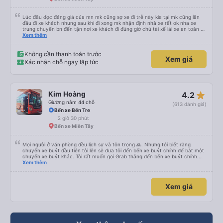
Lúc đầu đọc đáng giá của mn mk cũng sợ xe đi trễ này kia tại mk cũng lần
đầu đi xe khách nhưng sau khi đi xong mk nhận định nhà xe rất ok nha xe
trung chuyển bn đến tận nơi xe khách đi đúng giờ chú tài xế lái xe an toàn và
ko sốc quá đầu nha nv trên xe cũng chu đáo nchung mk có đi sg vẫn ủng hộ
Xem thêm
nhà xe
Không cần thanh toán trước
Xem giá
Xác nhận chỗ ngay lập tức
star_rate
Kim Hoàng
4.2
Giường nằm 44 chỗ
(613 đánh giá)
Bến xe Bến Tre
2 giờ 30 phút
Bến xe Miền Tây
Mọi người ở văn phòng đều lịch sự và tôn trọng 🙏. Nhưng tôi biết rằng
chuyến xe buýt đầu tiên tôi lên sẽ đưa tôi đến bến xe buýt chính để bắt một
chuyến xe buýt khác. Tôi rất muốn gọi Grab thẳng đến bến xe buýt chính.
Điều đó sẽ giúp tôi không phải mang vác hành lý nhiều lần. Ngoài ra, xe buýt
Xem thêm
chính sạch sẽ, thoải mái và chuyến đi rất dễ chịu.
Xem giá