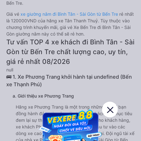
Bến Tre.
Giá vé
xe giường nằm đi Bình Tân - Sài Gòn từ Bến Tre
rẻ nhất
là 120000VND của hãng xe Tân Thanh Thuỷ. Tùy thuộc vào
chương trình khuyến mãi, giá vé Xe Bến Tre đi Bình Tân - Sài
Gòn giường nằm này có thể sẽ rẻ hơn.
Tư vấn TOP 4 xe khách đi Bình Tân - Sài
Gòn từ Bến Tre chất lượng cao, uy tín,
giá rẻ nhất 08/2026
null
🚌 1. Xe Phương Trang khởi hành tại undefined (Bến
xe Thạnh Phú)
a. Giới thiệu xe Phương Trang
Hãng xe Phương Trang là một trong những người bạn
đồng hành đáng tin cậy với nhiều du khách. Với mục tiêu
đem lại sự thoải mái và tiện nghi tối đa cho khách hàng,
xe khách Phương Trang đã chú trọng đầu tư vào các
dòng xe cao cấp với nhiều tiện ích hiện đại. Đội ngũ tài xế
của nhà xe Phương Trang đi Bình Tân - Sài Gòn từ Bến