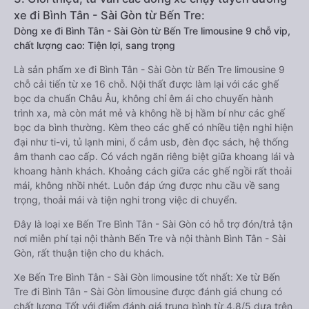
xe đi Bình Tân - Sài Gòn từ Bến Tre:
Dòng xe đi Bình Tân - Sài Gòn từ Bến Tre limousine 9 chỗ vip,
chất lượng cao: Tiện lợi, sang trọng
Là sản phẩm xe đi Bình Tân - Sài Gòn từ Bến Tre limousine 9
chỗ cải tiến từ xe 16 chỗ. Nội thất được làm lại với các ghế
bọc da chuẩn Châu Âu, không chỉ êm ái cho chuyến hành
trình xa, mà còn mát mẻ và không hề bị hầm bí như các ghế
bọc da bình thường. Kèm theo các ghế có nhiều tiện nghi hiện
đại như ti-vi, tủ lạnh mini, ổ cắm usb, đèn đọc sách, hệ thống
âm thanh cao cấp. Có vách ngăn riêng biệt giữa khoang lái và
khoang hành khách. Khoảng cách giữa các ghế ngồi rất thoải
mái, không nhồi nhét. Luôn đáp ứng được nhu cầu về sang
trọng, thoải mái và tiện nghi trong việc di chuyển.
Đây là loại xe Bến Tre Bình Tân - Sài Gòn có hỗ trợ đón/trả tận
nơi miễn phí tại nội thành Bến Tre và nội thành Bình Tân - Sài
Gòn, rất thuận tiện cho du khách.
Xe Bến Tre Bình Tân - Sài Gòn limousine tốt nhất: Xe từ Bến
Tre đi Bình Tân - Sài Gòn limousine được đánh giá chung có
chất lượng Tốt với điểm đánh giá trung bình từ 4.8/5 dựa trên