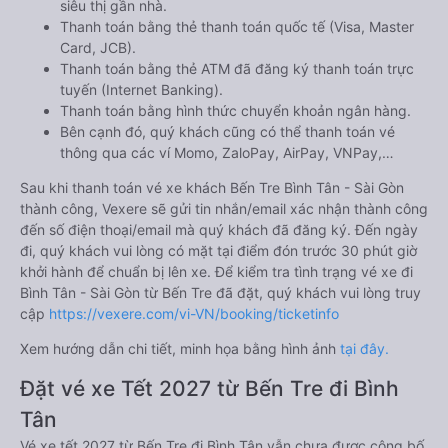
siêu thị gần nhà.
Thanh toán bằng thẻ thanh toán quốc tế (Visa, Master
Card, JCB).
Thanh toán bằng thẻ ATM đã đăng ký thanh toán trực
tuyến (Internet Banking).
Thanh toán bằng hình thức chuyển khoản ngân hàng.
Bên cạnh đó, quý khách cũng có thể thanh toán vé
thông qua các ví Momo, ZaloPay, AirPay, VNPay,…
Sau khi thanh toán vé xe khách Bến Tre Bình Tân - Sài Gòn
thành công, Vexere sẽ gửi tin nhắn/email xác nhận thành công
đến số điện thoại/email mà quý khách đã đăng ký. Đến ngày
đi, quý khách vui lòng có mặt tại điểm đón trước 30 phút giờ
khởi hành để chuẩn bị lên xe. Để kiểm tra tình trạng vé xe đi
Bình Tân - Sài Gòn từ Bến Tre đã đặt, quý khách vui lòng truy
cập
https://vexere.com/vi-VN/booking/ticketinfo
Xem hướng dẫn chi tiết, minh họa bằng hình ảnh
tại đây.
Đặt vé xe Tết 2027 từ Bến Tre đi Bình
Tân
Vé xe tết 2027 từ Bến Tre đi Bình Tân vẫn chưa được công bố.