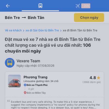
arrow_back
-30k
Bến Tre
Bình Tân
Chọn ngày
Vé xe khách
xe đi Sài Gòn từ Bến Tre
xe đi Bình Tân từ Bến Tre
Đặt mua vé xe 7 nhà xe đi Bình Tân từ Bến Tre
chất lượng cao và giá vé ưu đãi nhất
: 106
chuyến mỗi ngày
Vexere Team
Ngày cập nhật: 07/08/2026
Phương Trang
4.8
Limousine giường nằm 34 chỗ
(3966 đánh giá)
Bến xe Thạnh Phú
4 giờ
Bến xe Miền Tây
Excellent bus and very safe driving. To make this a 5-star experience, I
suggest the company implements a "no sound" policy for phones during the
night to respect those sleeping. It is a sleeper bus, so quiet is key! Also,