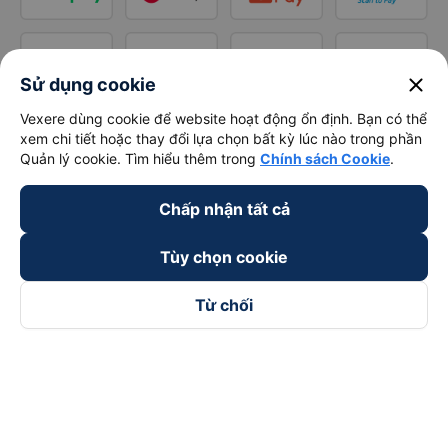
close
Sử dụng cookie
Vexere dùng cookie để website hoạt động ổn định. Bạn có thể
xem chi tiết hoặc thay đổi lựa chọn bất kỳ lúc nào trong phần
Quản lý cookie. Tìm hiểu thêm trong
Chính sách Cookie
.
Chấp nhận tất cả
Tùy chọn cookie
Từ chối
Theo dõi chúng tôi trên
Facebook
Tiktok
Youtube
Công ty TNHH Thương Mại Dịch Vụ Vexere