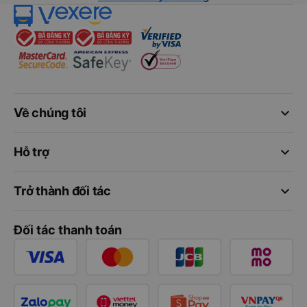
keyboard_arrow_down
Về chúng tôi
keyboard_arrow_down
Hỗ trợ
keyboard_arrow_down
Trở thành đối tác
Đối tác thanh toán