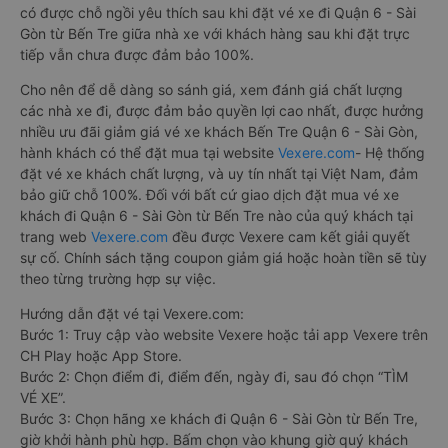
có được chỗ ngồi yêu thích sau khi đặt vé xe đi Quận 6 - Sài
Gòn từ Bến Tre giữa nhà xe với khách hàng sau khi đặt trực
tiếp vẫn chưa được đảm bảo 100%.
Cho nên để dễ dàng so sánh giá, xem đánh giá chất lượng
các nhà xe đi, được đảm bảo quyền lợi cao nhất, được hưởng
nhiều ưu đãi giảm giá vé xe khách Bến Tre Quận 6 - Sài Gòn,
hành khách có thể đặt mua tại website
Vexere.com
- Hệ thống
đặt vé xe khách chất lượng, và uy tín nhất tại Việt Nam, đảm
bảo giữ chỗ 100%. Đối với bất cứ giao dịch đặt mua vé xe
khách đi Quận 6 - Sài Gòn từ Bến Tre nào của quý khách tại
trang web
Vexere.com
đều được Vexere cam kết giải quyết
sự cố. Chính sách tặng coupon giảm giá hoặc hoàn tiền sẽ tùy
theo từng trường hợp sự việc.
Hướng dẫn đặt vé tại Vexere.com:
Bước 1: Truy cập vào website Vexere hoặc tải app Vexere trên
CH Play hoặc App Store.
Bước 2: Chọn điểm đi, điểm đến, ngày đi, sau đó chọn “TÌM
VÉ XE”.
Bước 3: Chọn hãng xe khách đi Quận 6 - Sài Gòn từ Bến Tre,
giờ khởi hành phù hợp. Bấm chọn vào khung giờ quý khách