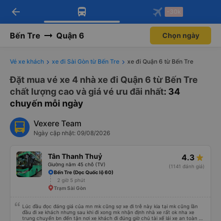
arrow_back
Tải app Vexere ngay!
Tải app Vexere
-30k
Mở app
Mở app
Nhận ưu đãi thành viên độc
-30k/ghế khi đặt vé máy bay qua
quyền
app
Bến Tre
Quận 6
Chọn ngày
Vé xe khách
xe đi Sài Gòn từ Bến Tre
xe đi Quận 6 từ Bến Tre
Đặt mua vé xe 4 nhà xe đi Quận 6 từ Bến Tre
chất lượng cao và giá vé ưu đãi nhất
: 34
chuyến mỗi ngày
Vexere Team
Ngày cập nhật: 09/08/2026
Tân Thanh Thuỷ
4.3
Giường nằm 45 chỗ (TV)
(1141 đánh giá)
Bến Tre (Dọc Quốc lộ 60)
2 giờ 5 phút
Trạm Sài Gòn
Lúc đầu đọc đáng giá của mn mk cũng sợ xe đi trễ này kia tại mk cũng lần
đầu đi xe khách nhưng sau khi đi xong mk nhận định nhà xe rất ok nha xe
trung chuyển bn đến tận nơi xe khách đi đúng giờ chú tài xế lái xe an toàn và