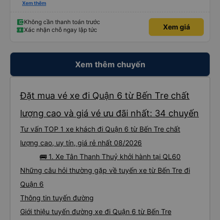
ko sốc quá đầu nha nv trên xe cũng chu đáo nchung mk có đi sg vẫn ủng hộ
Xem thêm
nhà xe
Không cần thanh toán trước
Xem giá
Xác nhận chỗ ngay lập tức
Xem thêm chuyến
Đặt mua vé xe đi Quận 6 từ Bến Tre chất
lượng cao và giá vé ưu đãi nhất: 34 chuyến
Tư vấn TOP 1 xe khách đi Quận 6 từ Bến Tre chất
lượng cao, uy tín, giá rẻ nhất 08/2026
🚌 1. Xe Tân Thanh Thuỷ khởi hành tại QL60
Những câu hỏi thường gặp về tuyến xe từ Bến Tre đi
Quận 6
Thông tin tuyến đường
Giới thiệu tuyến đường xe đi Quận 6 từ Bến Tre