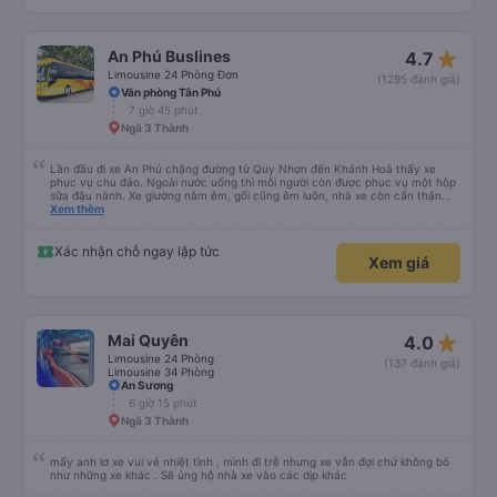
star_rate
An Phú Buslines
4.7
Limousine 24 Phòng Đơn
(1295 đánh giá)
Văn phòng Tân Phú
7 giờ 45 phút
Ngã 3 Thành
Lần đầu đi xe An Phú chặng đường từ Quy Nhơn đến Khánh Hoà thấy xe
phục vụ chu đáo. Ngoài nước uống thì mỗi người còn được phục vụ một hộp
sữa đậu nành. Xe giường nằm êm, gối cũng êm luôn, nhà xe còn cẩn thận
treo thêm ở mỗi giường một cái giỏ nhỏ để đựng chai nước uống tránh rớt.
Xem thêm
Lái xe chạy an toàn, không phóng nhanh vượt ẩu. Dù lúc đi xe trống rất
nhiều chỗ những xe chỉ đón những khách đã đặt xe trước, không đón khách
ngoài (với số tiền bỏ ra cho tuyến đường như vậy thì thấy rất tốt)
Xác nhận chỗ ngay lập tức
Xem giá
star_rate
Mai Quyên
4.0
Limousine 24 Phòng
(137 đánh giá)
Limousine 34 Phòng
An Sương
6 giờ 15 phút
Ngã 3 Thành
mấy anh lơ xe vui vẻ nhiệt tình , mình đi trễ nhưng xe vẫn đợi chứ không bỏ
như những xe khác . Sẽ ủng hộ nhà xe vào các dịp khác