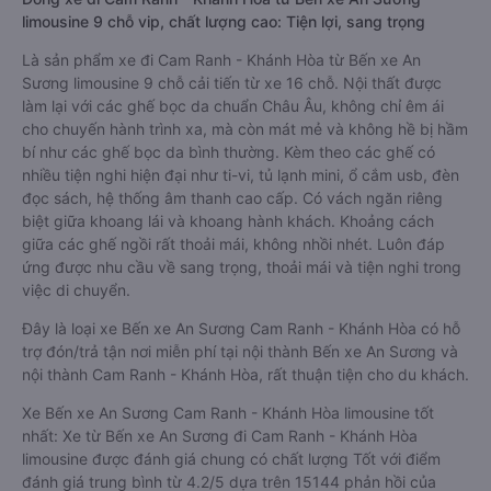
limousine 9 chỗ vip, chất lượng cao: Tiện lợi, sang trọng
Là sản phẩm xe đi Cam Ranh - Khánh Hòa từ Bến xe An
Sương limousine 9 chỗ cải tiến từ xe 16 chỗ. Nội thất được
làm lại với các ghế bọc da chuẩn Châu Âu, không chỉ êm ái
cho chuyến hành trình xa, mà còn mát mẻ và không hề bị hầm
bí như các ghế bọc da bình thường. Kèm theo các ghế có
nhiều tiện nghi hiện đại như ti-vi, tủ lạnh mini, ổ cắm usb, đèn
đọc sách, hệ thống âm thanh cao cấp. Có vách ngăn riêng
biệt giữa khoang lái và khoang hành khách. Khoảng cách
giữa các ghế ngồi rất thoải mái, không nhồi nhét. Luôn đáp
ứng được nhu cầu về sang trọng, thoải mái và tiện nghi trong
việc di chuyển.
Đây là loại xe Bến xe An Sương Cam Ranh - Khánh Hòa có hỗ
trợ đón/trả tận nơi miễn phí tại nội thành Bến xe An Sương và
nội thành Cam Ranh - Khánh Hòa, rất thuận tiện cho du khách.
Xe Bến xe An Sương Cam Ranh - Khánh Hòa limousine tốt
nhất: Xe từ Bến xe An Sương đi Cam Ranh - Khánh Hòa
limousine được đánh giá chung có chất lượng Tốt với điểm
đánh giá trung bình từ 4.2/5 dựa trên 15144 phản hồi của