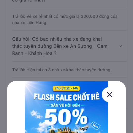
Trả lời: Vé xe rẻ nhất có mức giá là 300.000 đồng của
nhà xe Liên Hưng.
Câu hỏi: Có bao nhiêu nhà xe đang khai
thác tuyến đường Bến xe An Sương - Cam
Ranh - Khánh Hòa ?
Trả lời: Hiện tại có 3 nhà xe khai thác tuyến đường.
Câu hỏi: Từ Bến xe An Sương đi Cam Ranh
- Khánh Hòa mất bao nhiêu tiếng khi di
chuyển bằng xe khách?
Trả lời: Thời gian di chuyển bằng xe khách từ Bến xe An
Sương đi Cam Ranh - Khánh Hòa khoảng 8.2 tiếng, nếu
mật độ giao thông thuận lợi.