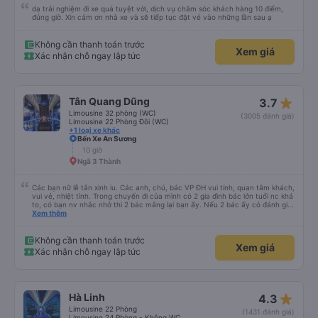
dạ trải nghiệm đi xe quá tuyệt vời, dịch vụ chăm sóc khách hàng 10 điểm,
đúng giờ. Xin cảm ơn nhà xe và sẽ tiếp tục đặt vé vào những lần sau ạ
Không cần thanh toán trước
Xem giá
Xác nhận chỗ ngay lập tức
star_rate
Tân Quang Dũng
3.7
Limousine 32 phòng (WC)
(3005 đánh giá)
Limousine 22 Phòng Đôi (WC)
+1 loại xe khác
Bến Xe An Sương
10 giờ
Ngã 3 Thành
Các bạn nữ lễ tân xinh iu. Các anh, chú, bác VP ĐH vui tính, quan tâm khách,
vui vẻ, nhiệt tình. Trong chuyến đi của mình có 2 gia đình bác lớn tuổi nc khá
to, có bạn nv nhắc nhở thì 2 bác mắng lại bạn ấy. Nếu 2 bác ấy có đánh giá
xấu thì mình ngược lại nha. Bạn ấy nhắc nhở rất đúng. 2 bác nói rất to. To
Xem thêm
đến lỗi mình ngủ còn mơ được câu chuyện các bác nói với nhau xuất hiện
trong giấc mơ của mình luôn. Nên nếu bạn ấy bị phản ánh thì đừng trừ lương
bạn ấy nha. Nếu bạn ấy bị trừ thì bảo bạn ấy liên hệ sđt của mình, mình hỗ
Không cần thanh toán trước
Xem giá
trợ ạ. Số mình đuôi 666, chuyến ĐH-NT ngày 16/1. À các bạn nữ lễ tân xinh
Xác nhận chỗ ngay lập tức
iu còn đổi cho mình phòng đơn sang đôi xong còn note là (một mình) yêu
luôn. Nhưng phòng đôi mà nằm một thì mỗi lần xe rẽ 1 cái là ✈️ Ít đi xe khách
nhưng đủ để đánh giá 10/10.
star_rate
Hà Linh
4.3
Limousine 22 Phòng
(1431 đánh giá)
Limousine 24 Phòng - Không WC