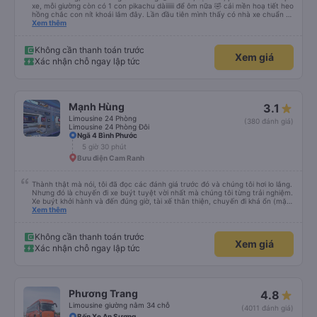
xe, mỗi giường còn có 1 con pikachu dàiiiiii để ôm nữa 🤣 cái mền hoạ tiết heo
hồng chắc con nít khoái lắm đây. Lần đầu tiên mình thấy có nhà xe chuẩn bị
cả bàn chải đánh răng. Có 2 ông bà cụ lên xe còn được nv dẫn tới tận nơi để
Xem thêm
hỗ trợ, nói chung là chu đáo ah.
Không cần thanh toán trước
Xem giá
Xác nhận chỗ ngay lập tức
Mạnh Hùng
3.1
Limousine 24 Phòng
(380 đánh giá)
Limousine 24 Phòng Đôi
Ngã 4 Bình Phước
5 giờ 30 phút
Bưu điện Cam Ranh
Thành thật mà nói, tôi đã đọc các đánh giá trước đó và chúng tôi hơi lo lắng.
Nhưng đó là chuyến đi xe buýt tuyệt vời nhất mà chúng tôi từng trải nghiệm.
Xe buýt khởi hành và đến đúng giờ, tài xế thân thiện, chuyến đi khá ổn (mặc
dù vẫn hơi xóc, nhưng đó là đặc trưng của Việt Nam ^^), và chỗ ngồi thoải
Xem thêm
mái. Chúng tôi thực sự rất hài lòng.
Không cần thanh toán trước
Xem giá
Xác nhận chỗ ngay lập tức
Phương Trang
4.8
Limousine giường nằm 34 chỗ
(4011 đánh giá)
Bến Xe An Sương