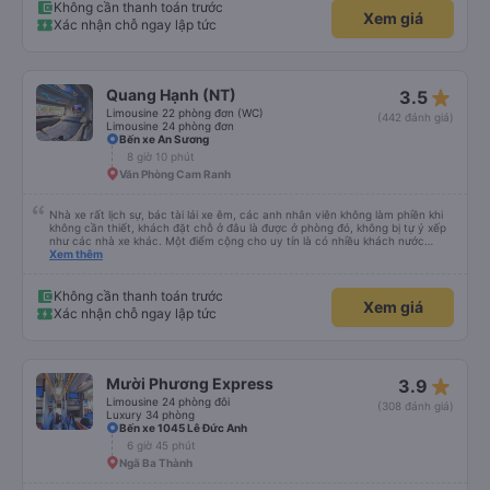
ấm hoặc áo khoác mỏng, vì thỉnh thoảng trời khá lạnh, và chăn mền thì hơi
Không cần thanh toán trước
Xem giá
cũ, nhưng vẫn có sẵn. Cổng USB để sạc điện thoại hoạt động tốt, và có giấy
Xác nhận chỗ ngay lập tức
vệ sinh. Mọi thứ khá sạch sẽ. Chúng tôi trở về từ Đà Nẵng (bến xe Đà Nẵng,
Nhà ga B2, Lối ra 8) trên một loại xe buýt khác với ba hàng ghế ngả. Xe ít
rộng rãi hơn, nhưng vẫn khá thoải mái và tốt hơn nhiều so với một chuyến đi
8-10 tiếng ngồi một chỗ. Chúng tôi cũng dừng lại gần Nha Trang và sau đó
được đưa đến ga bằng xe buýt nhỏ. Họ cũng vận chuyển hàng hóa trong
star_rate
Quang Hạnh (NT)
3.5
suốt chuyến đi, và có thể sẽ có những điểm dừng chân. Tôi khuyên bạn nên
chọn công ty này và đặt chỗ ngồi VIP.
Limousine 22 phòng đơn (WC)
(442 đánh giá)
Limousine 24 phòng đơn
Bến xe An Sương
8 giờ 10 phút
Văn Phòng Cam Ranh
Nhà xe rất lịch sự, bác tài lái xe êm, các anh nhân viên không làm phiền khi
không cần thiết, khách đặt chỗ ở đâu là được ở phòng đó, không bị tự ý xếp
như các nhà xe khác. Một điểm cộng cho uy tín là có nhiều khách nước
Xem thêm
ngoài đi cùng chuyến để đến Nha Trang nha!
Không cần thanh toán trước
Xem giá
Xác nhận chỗ ngay lập tức
star_rate
Mười Phương Express
3.9
Limousine 24 phòng đôi
(308 đánh giá)
Luxury 34 phòng
Bến xe 1045 Lê Đức Anh
6 giờ 45 phút
Ngã Ba Thành