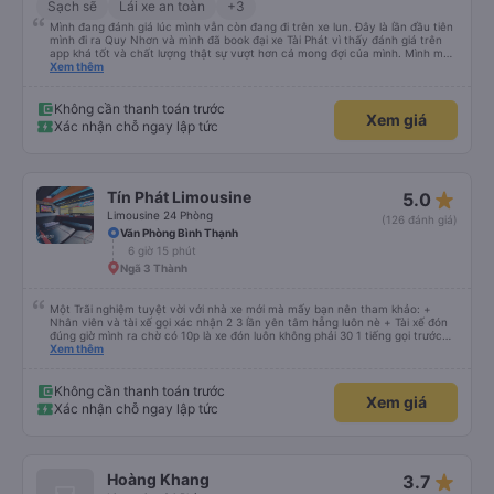
Sạch sẽ
Lái xe an toàn
+3
Mình đang đánh giá lúc mình vẫn còn đang đi trên xe lun. Đây là lần đầu tiên
mình đi ra Quy Nhơn và mình đã book đại xe Tài Phát vì thấy đánh giá trên
app khá tốt và chất lượng thật sự vượt hơn cả mong đợi của mình. Mình mua
giường đôi và vừa đủ cho 2 người. Nhân viên của nhà xe phải nói là siêu nhiệt
Xem thêm
tình và dễ thương. Trước chuyến đi mình có gọi cho bên tổng đài thì anh
nhân viên hỗ trợ mình nói chuyện siêu nhẹ nhàng và vui vẻ . Lúc mình lên xe
trung chuyển và lên xe lớn thì luôn hỗ trợ xách vali giùm tụi mình. Trên xe thì
Không cần thanh toán trước
Xem giá
có cả bánh và sữa miễn phí cho khách còn chuẩn bị cả thuốc say xe, dép,
Xác nhận chỗ ngay lập tức
mền, gối và đặc biệt là có gối ôm. Nchung là phải chấm nhà xe 10 sao mới
đủ !!!
star_rate
Tín Phát Limousine
5.0
Limousine 24 Phòng
(126 đánh giá)
Văn Phòng Bình Thạnh
6 giờ 15 phút
Ngã 3 Thành
Một Trãi nghiệm tuyệt vời với nhà xe mới mà mấy bạn nên tham khảo: +
Nhân viên và tài xế gọi xác nhận 2 3 lần yên tâm hẵng luôn nè + Tài xế đón
đúng giờ mình ra chờ có 10p là xe đón luôn không phải 30 1 tiếng gọi trước
đợi cực + Xe mới, xịn, thơm và Đặt biệt là cực kỳ ưng mền gối trên xe luôn
Xem thêm
nha. Bình thường toàn gối da nằm đau cả cổ mà đây gối này nhà xe đổi hết
luôn qua gối dạng lông êm cực. + Giường rộng cực kỳ, có móc treo dép ở
trên không bị vướng chân như các xe khác mình từng đi + Tài xế lơ xe nhiệt
Không cần thanh toán trước
Xem giá
tình hỗ trợ hỏi đón trả cực bao nhiệt tình nhẹ nhàn luôn nha + Trên xe còn
Xác nhận chỗ ngay lập tức
có bánh nước, khăn lạnh. Tới trạm tài xế còn tinh ý chuẩn bị thêm khăn lạnh
ở trạm dừng nữa. 10đ cho sự tinh tế của nhà xe nha.
star_rate
Hoàng Khang
3.7