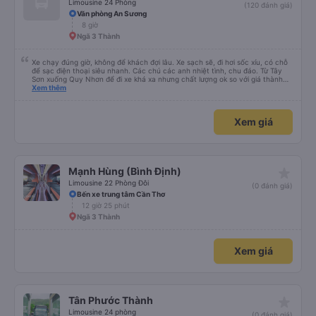
Limousine 24 Phòng
(120 đánh giá)
Văn phòng An Sương
8 giờ
Ngã 3 Thành
Xe chạy đúng giờ, không để khách đợi lâu. Xe sạch sẽ, đi hơi sốc xíu, có chỗ
để sạc điện thoại siêu nhanh. Các chú các anh nhiệt tình, chu đáo. Từ Tây
Sơn xuống Quy Nhơn để đi xe khá xa nhưng chất lượng ok so với giá thành
chung.
Xem thêm
Xem giá
star_rate
Mạnh Hùng (Bình Định)
Limousine 22 Phòng Đôi
(0 đánh giá)
Bến xe trung tâm Cần Thơ
12 giờ 25 phút
Ngã 3 Thành
Xem giá
star_rate
Tân Phước Thành
Limousine 24 phòng
(0 đánh giá)