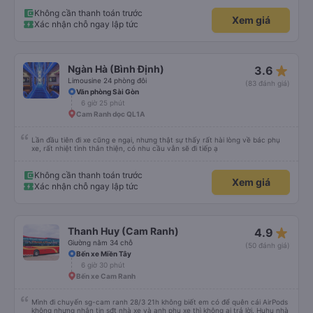
Không cần thanh toán trước
Xem giá
Xác nhận chỗ ngay lập tức
star_rate
Ngàn Hà (Bình Định)
3.6
Limousine 24 phòng đôi
(83 đánh giá)
Văn phòng Sài Gòn
6 giờ 25 phút
Cam Ranh dọc QL1A
Lần đầu tiên đi xe cũng e ngại, nhưng thật sự thấy rất hài lòng về bác phụ
xe, rất nhiệt tình thân thiện, có nhu cầu vẫn sẽ đi tiếp ạ
Không cần thanh toán trước
Xem giá
Xác nhận chỗ ngay lập tức
star_rate
Thanh Huy (Cam Ranh)
4.9
Giường nằm 34 chỗ
(50 đánh giá)
Bến xe Miền Tây
6 giờ 30 phút
Bến xe Cam Ranh
Mình đi chuyến sg-cam ranh 28/3 21h không biết em có để quên cái AirPods
không nhưng nhắn tin sđt nhà xe và anh phụ xe thì không ai trả lời. Huhu nhà