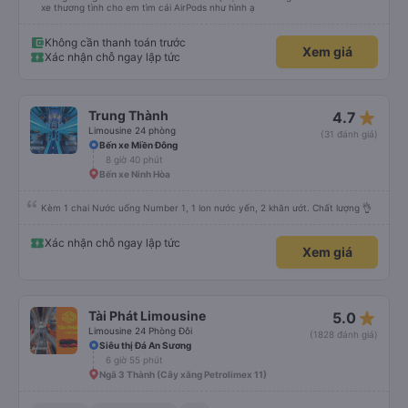
xe thương tình cho em tìm cái AirPods như hình ạ
Không cần thanh toán trước
Xem giá
Xác nhận chỗ ngay lập tức
star_rate
Trung Thành
4.7
Limousine 24 phòng
(31 đánh giá)
Bến xe Miền Đông
8 giờ 40 phút
Bến xe Ninh Hòa
Kèm 1 chai Nước uống Number 1, 1 lon nước yến, 2 khăn ướt. Chất lượng 👌
Xác nhận chỗ ngay lập tức
Xem giá
star_rate
Tài Phát Limousine
5.0
Limousine 24 Phòng Đôi
(1828 đánh giá)
Siêu thị Đá An Sương
6 giờ 55 phút
Ngã 3 Thành (Cây xăng Petrolimex 11)