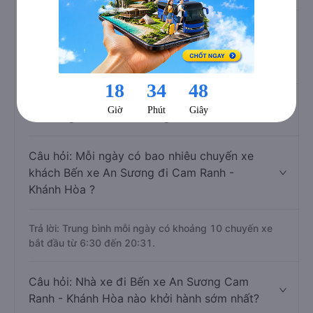
Câu hỏi: Khoảng cách từ Bến xe An Sương
đi Cam Ranh - Khánh Hòa là bao nhiêu km
nếu di chuyển bằng xe khách?
Trả lời: Đoạn đường đi Cam Ranh - Khánh Hòa từ Bến xe
An Sương có chiều dài khoảng 356 km.
Câu hỏi: Mỗi ngày có bao nhiêu chuyến xe
khách Bến xe An Sương đi Cam Ranh -
Khánh Hòa ?
Trả lời: Trung bình mỗi ngày có khoảng 10 chuyến xe
bắt đầu từ 6:30 đến 20:31.
Câu hỏi: Nhà xe đi Bến xe An Sương Cam
Ranh - Khánh Hòa nào khởi hành sớm nhất?