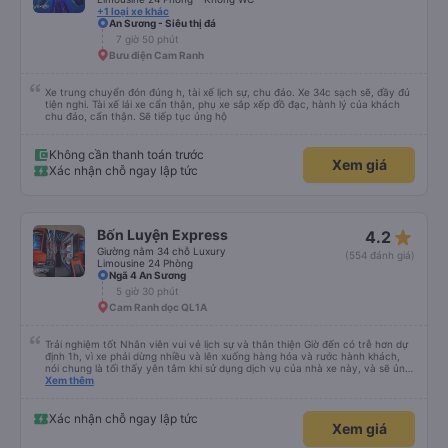
+1 loại xe khác
An Sương - Siêu thị đá
7 giờ 50 phút
Bưu điện Cam Ranh
Xe trung chuyển đón đúng h, tài xế lịch sự, chu đáo. Xe 34c sạch sẽ, đầy đủ
tiện nghi. Tài xế lái xe cẩn thận, phụ xe sắp xếp đồ đạc, hành lý của khách
chu đáo, cẩn thận. Sẽ tiếp tục ủng hộ
Không cần thanh toán trước
Xem giá
Xác nhận chỗ ngay lập tức
star_rate
Bốn Luyện Express
4.2
Giường nằm 34 chỗ Luxury
(554 đánh giá)
Limousine 24 Phòng
Ngã 4 An Sương
5 giờ 30 phút
Cam Ranh dọc QL1A
Trải nghiệm tốt Nhân viên vui vẻ lịch sự và thân thiện Giờ đến có trễ hơn dự
định 1h, vì xe phải dừng nhiều và lên xuống hàng hóa và rước hành khách,
nói chung là tối thấy yên tâm khi sử dụng dịch vụ của nhà xe này, và sẽ ủng
hộ và giới thiệu cho người thân sử dụng dịch vụ của nhà xe này
Xem thêm
Xác nhận chỗ ngay lập tức
Xem giá