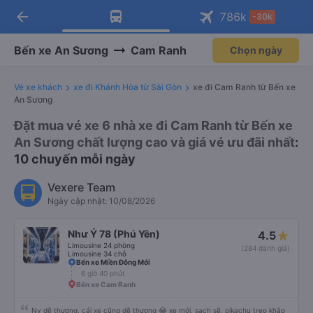
arrow_back
Tải app Vexere ngay!
Tải app Vexere
786
k
-30k
Mở app
Mở app
Nhận ưu đãi thành viên độc
-30k/ghế khi đặt vé máy bay qua
quyền
app
Bến xe An Sương
Cam Ranh
Chọn ngày
Vé xe khách
xe đi Khánh Hòa từ Sài Gòn
xe đi Cam Ranh từ Bến xe
An Sương
Đặt mua vé xe 6 nhà xe đi Cam Ranh từ Bến xe
An Sương chất lượng cao và giá vé ưu đãi nhất
:
10 chuyến mỗi ngày
Vexere Team
Ngày cập nhật: 10/08/2026
Như Ý 78 (Phú Yên)
4.5
Limousine 24 phòng
(284 đánh giá)
Limousine 34 chỗ
Bến xe Miền Đông Mới
6 giờ 40 phút
Bến xe Cam Ranh
Nv dễ thương, cái xe cũng dễ thương 😂 xe mới, sạch sẽ, pikachu treo khắp