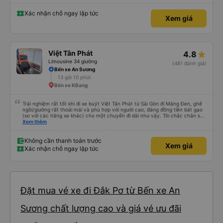
Xác nhận chỗ ngay lập tức
Xem giá
Việt Tân Phát
4.8
Limousine 34 giường
(481 đánh giá)
Bến xe An Sương
13 giờ 10 phút
Bến xe KBang
Trải nghiệm rất tốt khi đi xe buýt Việt Tân Phát từ Sài Gòn đi Măng Đen, ghế
ngồi/giường rất thoải mái và phù hợp với người cao, đáng đồng tiền bát gạo
(so với các hãng xe khác) cho một chuyến đi dài như vậy. Tôi chắc chắn sẽ
sử dụng lại sau.
Xem thêm
Không cần thanh toán trước
Xem giá
Xác nhận chỗ ngay lập tức
Đặt mua vé xe đi Đắk Pơ từ Bến xe An
Sương chất lượng cao và giá vé ưu đãi