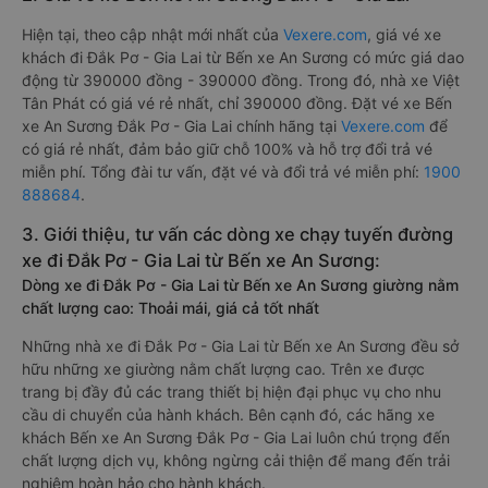
Hiện tại, theo cập nhật mới nhất của
Vexere.com
, giá vé xe
khách đi Đắk Pơ - Gia Lai từ Bến xe An Sương có mức giá dao
động từ 390000 đồng - 390000 đồng. Trong đó, nhà xe Việt
Tân Phát có giá vé rẻ nhất, chỉ 390000 đồng. Đặt vé xe Bến
xe An Sương Đắk Pơ - Gia Lai chính hãng tại
Vexere.com
để
có giá rẻ nhất, đảm bảo giữ chỗ 100% và hỗ trợ đổi trả vé
miễn phí. Tổng đài tư vấn, đặt vé và đổi trả vé miễn phí:
1900
888684
.
3. Giới thiệu, tư vấn các dòng xe chạy tuyến đường
xe đi Đắk Pơ - Gia Lai từ Bến xe An Sương:
Dòng xe đi Đắk Pơ - Gia Lai từ Bến xe An Sương giường nằm
chất lượng cao: Thoải mái, giá cả tốt nhất
Những nhà xe đi Đắk Pơ - Gia Lai từ Bến xe An Sương đều sở
hữu những xe giường nằm chất lượng cao. Trên xe được
trang bị đầy đủ các trang thiết bị hiện đại phục vụ cho nhu
cầu di chuyển của hành khách. Bên cạnh đó, các hãng xe
khách Bến xe An Sương Đắk Pơ - Gia Lai luôn chú trọng đến
chất lượng dịch vụ, không ngừng cải thiện để mang đến trải
nghiệm hoàn hảo cho hành khách.