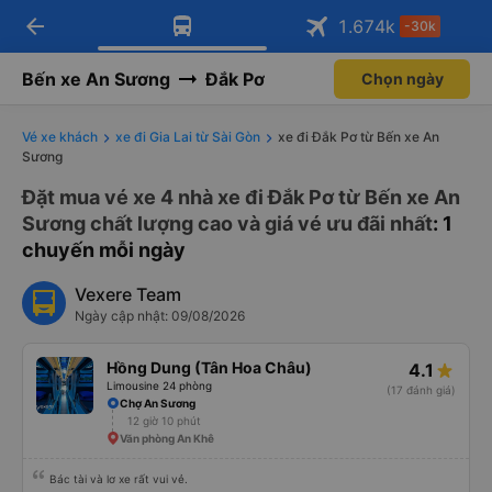
arrow_back
Tải app Vexere ngay!
Tải app Vexere
1.674
k
-30k
Mở app
Mở app
Nhận ưu đãi thành viên độc
-30k/ghế khi đặt vé máy bay qua
quyền
app
Bến xe An Sương
Đắk Pơ
Chọn ngày
Vé xe khách
xe đi Gia Lai từ Sài Gòn
xe đi Đắk Pơ từ Bến xe An
Sương
Đặt mua vé xe 4 nhà xe đi Đắk Pơ từ Bến xe An
Sương chất lượng cao và giá vé ưu đãi nhất
: 1
chuyến mỗi ngày
Vexere Team
Ngày cập nhật: 09/08/2026
Hồng Dung (Tân Hoa Châu)
4.1
Limousine 24 phòng
(17 đánh giá)
Chợ An Sương
12 giờ 10 phút
Văn phòng An Khê
Bác tài và lơ xe rất vui vẻ.