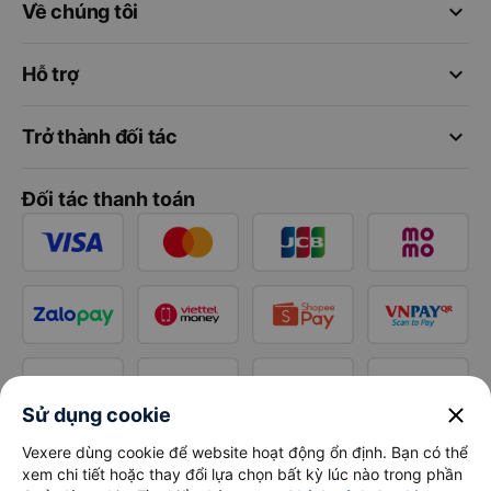
keyboard_arrow_down
Về chúng tôi
keyboard_arrow_down
Hỗ trợ
keyboard_arrow_down
Trở thành đối tác
Đối tác thanh toán
close
Sử dụng cookie
Vexere dùng cookie để website hoạt động ổn định. Bạn có thể
xem chi tiết hoặc thay đổi lựa chọn bất kỳ lúc nào trong phần