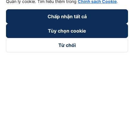
Quản lý cookie. Tìm hiểu thêm trong
Chính sách Cookie
.
Chấp nhận tất cả
Tùy chọn cookie
Từ chối
Theo dõi chúng tôi trên
Facebook
Tiktok
Youtube
Công ty TNHH Thương Mại Dịch Vụ Vexere
Địa chỉ đăng ký kinh doanh: 8C Chữ Đồng Tử, Phường Tân
Sơn Nhất, TP. Hồ Chí Minh, Việt Nam
Địa chỉ
:
Lầu 2, toà nhà H3 Circo Hoàng Diệu, 384 Hoàng Diệu,
Phường Khánh Hội, TP Hồ Chí Minh, Việt Nam
Tầng 3, toà nhà 101 Láng Hạ, 101 Láng Hạ, Phường Láng, TP.
Hà Nội, Việt Nam
Giấy chứng nhận ĐKKD số 0315133726 do Sở KH và ĐT TP.