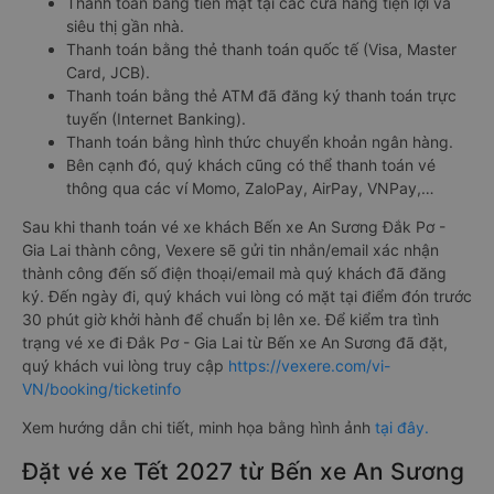
Thanh toán bằng tiền mặt tại các cửa hàng tiện lợi và
siêu thị gần nhà.
Thanh toán bằng thẻ thanh toán quốc tế (Visa, Master
Card, JCB).
Thanh toán bằng thẻ ATM đã đăng ký thanh toán trực
tuyến (Internet Banking).
Thanh toán bằng hình thức chuyển khoản ngân hàng.
Bên cạnh đó, quý khách cũng có thể thanh toán vé
thông qua các ví Momo, ZaloPay, AirPay, VNPay,…
Sau khi thanh toán vé xe khách Bến xe An Sương Đắk Pơ -
Gia Lai thành công, Vexere sẽ gửi tin nhắn/email xác nhận
thành công đến số điện thoại/email mà quý khách đã đăng
ký. Đến ngày đi, quý khách vui lòng có mặt tại điểm đón trước
30 phút giờ khởi hành để chuẩn bị lên xe. Để kiểm tra tình
trạng vé xe đi Đắk Pơ - Gia Lai từ Bến xe An Sương đã đặt,
quý khách vui lòng truy cập
https://vexere.com/vi-
VN/booking/ticketinfo
Xem hướng dẫn chi tiết, minh họa bằng hình ảnh
tại đây.
Đặt vé xe Tết 2027 từ Bến xe An Sương