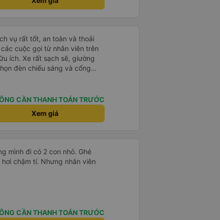
Xem giá
h vụ rất tốt, an toàn và thoải
à các cuộc gọi từ nhân viên trên
ữu ích. Xe rất sạch sẽ, giường
 chọn đèn chiếu sáng và cổng
iện. Nhân viên rất lịch sự và xe
ến. Cảm ơn!
ÔNG CẦN THANH TOÁN TRƯỚC
Xem giá
g mình đi có 2 con nhỏ. Ghé
 hơi chậm tí. Nhưng nhân viên
ÔNG CẦN THANH TOÁN TRƯỚC