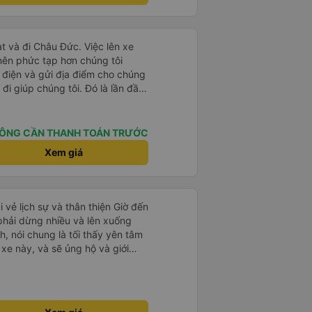
t và đi Châu Đức. Việc lên xe
 nên phức tạp hơn chúng tôi
 điện và gửi địa điểm cho chúng
 đi giúp chúng tôi. Đó là lần đầu
i đứa trẻ nhỏ khá thú vị. Chúng
 xe sẽ dừng lại để nghỉ hoặc ăn
 xe dừng lại lúc nửa đêm ở Cần
ÔNG CẦN THANH TOÁN TRƯỚC
ăn. Khi đến điểm dừng, họ đánh
Xem giá
ảo chúng tôi đã sẵn sàng. Nhìn
 tốt. Mỗi giường đều có gối và
lớn và 1 trẻ em nằm thoải mái.
i vẻ lịch sự và thân thiện Giờ đến
 phải dừng nhiều và lên xuống
, nói chung là tối thấy yên tâm
xe này, và sẽ ủng hộ và giới
g dịch vụ của nhà xe này