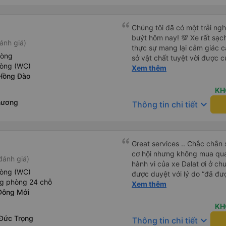
tôi đều đã gần đến điểm trả
trải nghiệm rất thú vị và tôi
Chúng tôi đã có một trải ngh
buýt hôm nay! 💯 Xe rất sạc
ánh giá)
thực sự mang lại cảm giác c
hòng
sở vật chất tuyệt vời được c
hòng (WC)
và ngăn nắp. Nhân viên và tà
Xem thêm
Hồng Đào
chu đáo, giúp chuyến đi của
căng thẳng. Sự chuyên nghiệ
KH
chung, đó là trải nghiệm du lị
hương
keyboard_arrow_down
Thông tin chi tiết
đình. Chúng tôi rất vui và h
giới thiệu! 💛 Về ứng dụng, n
người dùng và tiện lợi khi đ
thứ đều diễn ra suôn sẻ!
Great services .. Chắc chắn 
cơ hội nhưng không mua qua
đánh giá)
hành vi của xe Dalat ơi ở ch
hòng (WC)
được duyệt với lý do “đã đư
ng phòng 24 chỗ
trong khi tôi là khách hàng và
Xem thêm
Đông Mới
được xử lý. Ai xử lý ?? Tôi 
lần này nữa. Sau lần này cả 
KH
viễn vì xử lý tào lao này. Ch
Đức Trọng
keyboard_arrow_down
Thông tin chi tiết
nền tảng về trải nghiệm của t