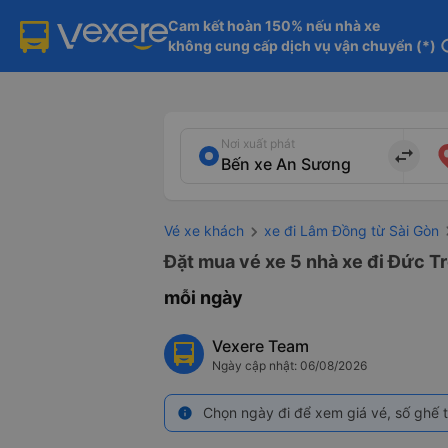
Cam kết hoàn 150% nếu nhà xe

không cung cấp dịch vụ vận chuyển (*)
in
Nơi xuất phát
import_export
Vé xe khách
xe đi Lâm Đồng từ Sài Gòn
Đặt mua vé xe 5 nhà xe đi Đức T
mỗi ngày
Vexere Team
Ngày cập nhật: 06/08/2026
Chọn ngày đi để xem giá vé, số ghế t
info