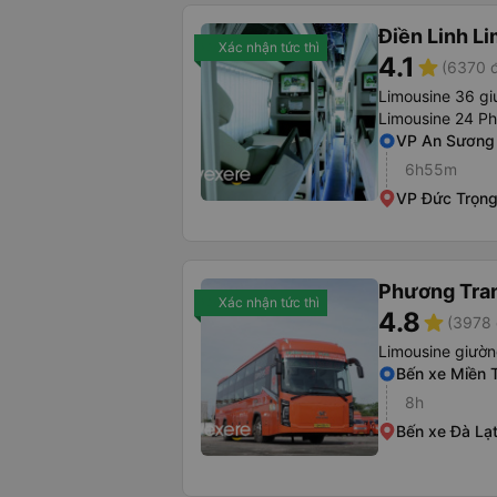
Điền Linh L
Xác nhận tức thì
4.1
star
(6370 đ
Limousine 36 gi
Limousine 24 P
VP An Sương
6h55m
VP Đức Trọn
Phương Tra
Xác nhận tức thì
4.8
star
(3978 
Limousine giườ
Bến xe Miền 
8h
Bến xe Đà Lạ