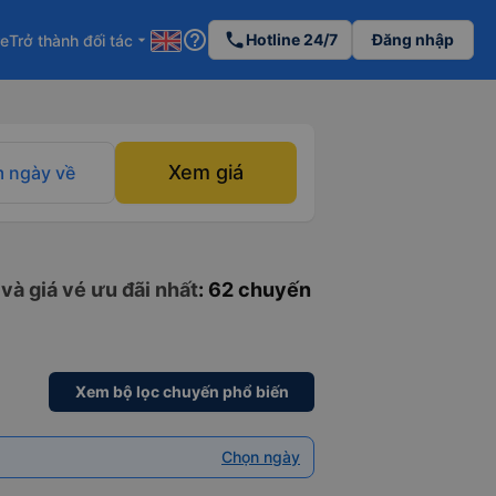
help_outline
phone
Hotline 24/7
Đăng nhập
re
Trở thành đối tác
arrow_drop_down
Xem giá
 ngày về
và giá vé ưu đãi nhất
: 62 chuyến
Xem bộ lọc chuyến phổ biến
Chọn ngày