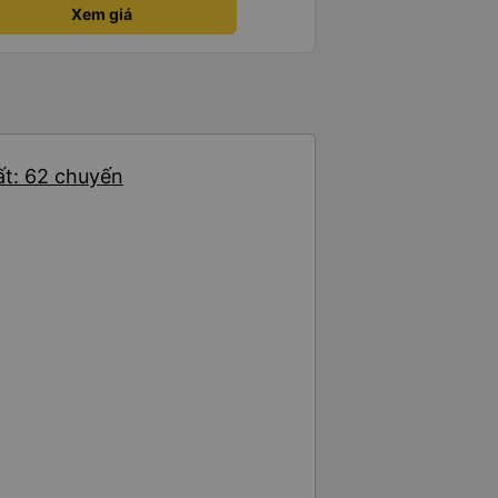
Xem giá
ất: 62 chuyến