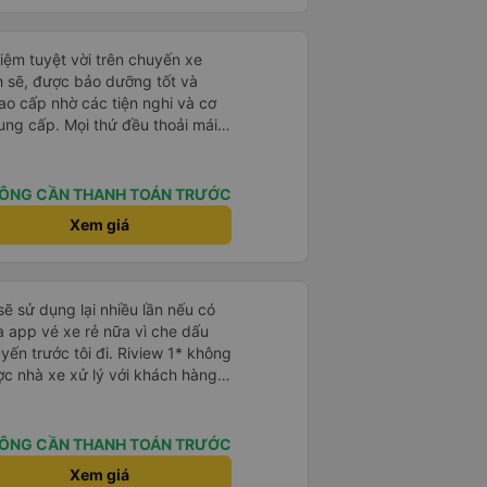
 khách. Nhìn chung, đó là một
 chắc chắn giới thiệu công ty này.
iệm tuyệt vời trên chuyến xe
h sẽ, được bảo dưỡng tốt và
ao cấp nhờ các tiện nghi và cơ
ung cấp. Mọi thứ đều thoải mái
i xế rất tốt bụng, hữu ích và
 chúng tôi suôn sẻ và không
p của họ thực sự nổi bật. Nhìn
ÔNG CẦN THANH TOÁN TRƯỚC
ch tốt nhất đối với tôi và gia
Xem giá
ài lòng từ đầu đến cuối. Rất đáng
ó rất dễ sử dụng, thân thiện với
ặt chuyến đi của chúng tôi. Mọi
sẽ sử dụng lại nhiều lần nếu có
 app vé xe rẻ nữa vì che dấu
uyến trước tôi đi. Riview 1* không
ợc nhà xe xử lý với khách hàng”
 trải nghiệm của tôi lại nói là đã
không biết nên vẫn mua vé thêm
Cty tôi sẽ xóa app vé xe rẻ Vĩnh
ÔNG CẦN THANH TOÁN TRƯỚC
úng tôi cũng sẽ viết bài trên các
Xem giá
ôi cả về Dalat lẫn vé xe rẻ. Xin