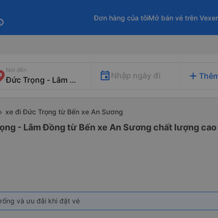
Đơn hàng của tôi
Mở bán vé trên Vexe
fo
Nơi đến
add
Nhập ngày đi
Thêm
xe đi Đức Trọng từ Bến xe An Sương
rọng - Lâm Đồng từ Bến xe An Sương chất lượng cao 
rống và ưu đãi khi đặt vé