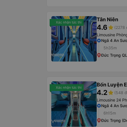
Tân Niên
Xác nhận tức thì
4.6
star
(2278 
Limousine Phòng
Ngã 4 An Sư
5h35m
Đức Trọng Q
Bốn Luyện 
Xác nhận tức thì
4.2
star
(548 đ
Limousine 24 P
Ngã 4 An Sư
6h15m
Đức Trọng (D