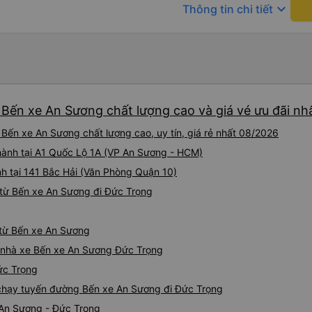
keyboard_arrow_down
Thông tin chi tiết
 Bến xe An Sương chất lượng cao và giá vé ưu đãi nh
Bến xe An Sương chất lượng cao, uy tín, giá rẻ nhất 08/2026
i hành tại A1 Quốc Lộ 1A (VP An Sương - HCM)
h tại 141 Bắc Hải (Văn Phòng Quận 10)
từ Bến xe An Sương đi Đức Trọng
 từ Bến xe An Sương
iá nhà xe Bến xe An Sương Đức Trọng
ức Trọng
e chạy tuyến đường Bến xe An Sương đi Đức Trọng
 An Sương - Đức Trọng