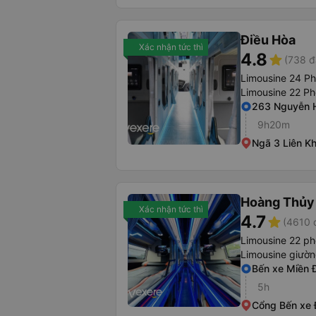
Điều Hòa
Xác nhận tức thì
4.8
star
(738 đ
Limousine 24 P
Limousine 22 P
263 Nguyễn 
9h20m
Ngã 3 Liên K
Hoàng Thủy
Xác nhận tức thì
4.7
star
(4610 
Limousine 22 p
Limousine giườ
Bến xe Miền 
5h
Cổng Bến xe 