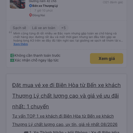
Giường nằm 42 chỗ
(321 đánh giá)
Bến xe Thượng Lý
7 giờ 10 phút
Đồng Nai
Sạch sẽ
Lái xe an toàn
+5
Mình cũng từng đi rất nhiều xe Bắc nam nhưng gặp toàn xe chở hàng và
chất hàng dọc đường rất lâu và mất thời gian nhưng lan đầu tiên gặp xe
hoàng long A3 trên xe đây đủ tiện nghi sac tại giường xe sạch sẽ thơm tài xế
lo xe thoải mái vui tính sẽ con ung hô nhe
Xem thêm
Không cần thanh toán trước
Xem giá
Xác nhận chỗ ngay lập tức
Đặt mua vé xe đi Biên Hòa từ Bến xe khách
Thượng Lý chất lượng cao và giá vé ưu đãi
nhất: 1 chuyến
Tư vấn TOP 1 xe khách đi Biên Hòa từ Bến xe khách
Thượng Lý chất lượng cao, uy tín, giá rẻ nhất 08/2026
🚌 1. Xe Thành Nhân - Hải Phòng : Xe đi Biên Hòa