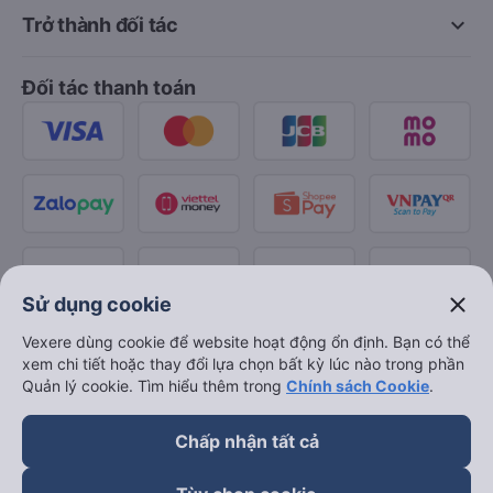
keyboard_arrow_down
Trở thành đối tác
Đối tác thanh toán
close
Sử dụng cookie
Vexere dùng cookie để website hoạt động ổn định. Bạn có thể
xem chi tiết hoặc thay đổi lựa chọn bất kỳ lúc nào trong phần
Quản lý cookie. Tìm hiểu thêm trong
Chính sách Cookie
.
Chấp nhận tất cả