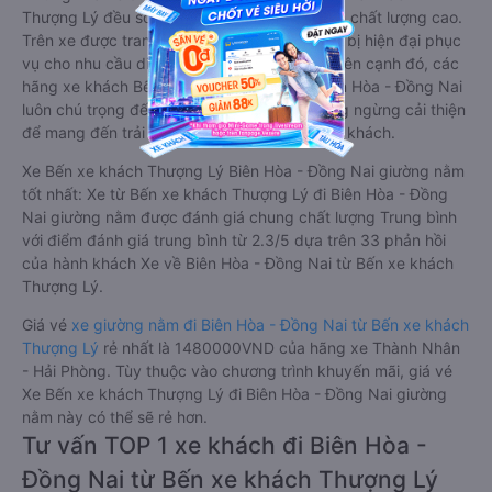
Thượng Lý đều sở hữu những xe giường nằm chất lượng cao.
Trên xe được trang bị đầy đủ các trang thiết bị hiện đại phục
vụ cho nhu cầu di chuyển của hành khách. Bên cạnh đó, các
hãng xe khách Bến xe khách Thượng Lý Biên Hòa - Đồng Nai
luôn chú trọng đến chất lượng dịch vụ, không ngừng cải thiện
để mang đến trải nghiệm hoàn hảo cho hành khách.
Xe Bến xe khách Thượng Lý Biên Hòa - Đồng Nai giường nằm
tốt nhất: Xe từ Bến xe khách Thượng Lý đi Biên Hòa - Đồng
Nai giường nằm được đánh giá chung chất lượng Trung bình
với điểm đánh giá trung bình từ 2.3/5 dựa trên 33 phản hồi
của hành khách Xe về Biên Hòa - Đồng Nai từ Bến xe khách
Thượng Lý.
Giá vé
xe giường nằm đi Biên Hòa - Đồng Nai từ Bến xe khách
Thượng Lý
rẻ nhất là 1480000VND của hãng xe Thành Nhân
- Hải Phòng. Tùy thuộc vào chương trình khuyến mãi, giá vé
Xe Bến xe khách Thượng Lý đi Biên Hòa - Đồng Nai giường
nằm này có thể sẽ rẻ hơn.
Tư vấn TOP 1 xe khách đi Biên Hòa -
Đồng Nai từ Bến xe khách Thượng Lý