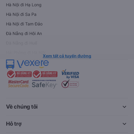
Hà Nội đi Hạ Long
Hà Nội đi Sa Pa
Hà Nội đi Tam Đảo
Đà Nẵng đi Hội An
Đà Nẵng đi Huế
Hải Phòng đi Hà Nội
Xem tất cả tuyến đường
keyboard_arrow_down
Về chúng tôi
keyboard_arrow_down
Hỗ trợ