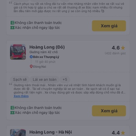
Cách phục vụ rất ok tổng đài tư vấn nhe nhàng nhân viên trên xe rất vui vẻ
giá cả thi hợp lý gặp a chủ xe rất dễ thương đi xe Bắc nam nhiều rồi nhưng
lần đầu tiên mới gặp được nx rất ung ý se còn ủng hộ nhiều 🥰
Không cần thanh toán trước
Xem giá
Xác nhận chỗ ngay lập tức
Hoàng Long (Đỏ)
4.6
Giường nằm 42 chỗ
(432 đánh giá)
Bến xe Thượng Lý
11 giờ 40 phút
Đồng Nai
Sạch sẽ
Lái xe an toàn
+5
Giường nằm thoải mái . Nhân viên vui vẻ nhiệt tình hành khách muốn gì là
được đó 😆 . Tài xế chuyên nghiệp lái xe an toàn . Xe sạch sẽ có ổ sạc tại
giường rất tiện nghi . Xe chạy đúng giờ và được sắp xếp đúng chỗ như đã đặt
. Điểm 10 cho hoàng long đỏ 👍
Xem thêm
Không cần thanh toán trước
Xem giá
Xác nhận chỗ ngay lập tức
Hoàng Long - Hà Nội
4.4