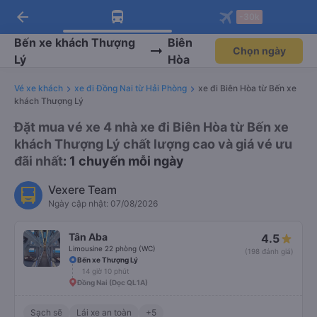
arrow_back
Tải app Vexere ngay!
Tải app Vexere
-30k
Mở app
Mở app
Nhận ưu đãi thành viên độc
-30k/ghế khi đặt vé máy bay qua
quyền
app
Bến xe khách Thượng
Biên
Chọn ngày
Lý
Hòa
Vé xe khách
xe đi Đồng Nai từ Hải Phòng
xe đi Biên Hòa từ Bến xe
khách Thượng Lý
Đặt mua vé xe 4 nhà xe đi Biên Hòa từ Bến xe
khách Thượng Lý chất lượng cao và giá vé ưu
đãi nhất
: 1 chuyến mỗi ngày
Vexere Team
Ngày cập nhật: 07/08/2026
Tân Aba
4.5
Limousine 22 phòng (WC)
(198 đánh giá)
Bến xe Thượng Lý
14 giờ 10 phút
Đồng Nai (Dọc QL1A)
Sạch sẽ
Lái xe an toàn
+5