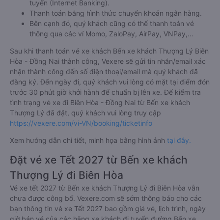
tuyến (Internet Banking).
Thanh toán bằng hình thức chuyển khoản ngân hàng.
Bên cạnh đó, quý khách cũng có thể thanh toán vé
thông qua các ví Momo, ZaloPay, AirPay, VNPay,…
Sau khi thanh toán vé xe khách Bến xe khách Thượng Lý Biên
Hòa - Đồng Nai thành công, Vexere sẽ gửi tin nhắn/email xác
nhận thành công đến số điện thoại/email mà quý khách đã
đăng ký. Đến ngày đi, quý khách vui lòng có mặt tại điểm đón
trước 30 phút giờ khởi hành để chuẩn bị lên xe. Để kiểm tra
tình trạng vé xe đi Biên Hòa - Đồng Nai từ Bến xe khách
Thượng Lý đã đặt, quý khách vui lòng truy cập
https://vexere.com/vi-VN/booking/ticketinfo
Xem hướng dẫn chi tiết, minh họa bằng hình ảnh
tại đây.
Đặt vé xe Tết 2027 từ Bến xe khách
Thượng Lý đi Biên Hòa
Vé xe tết 2027 từ Bến xe khách Thượng Lý đi Biên Hòa vẫn
chưa được công bố. Vexere.com sẽ sớm thông báo cho các
bạn thông tin vé xe Tết 2027 bao gồm giá vé, lịch trình, ngày
giờ bán vé của các hãng xe khách đi tuyến đường Bến xe