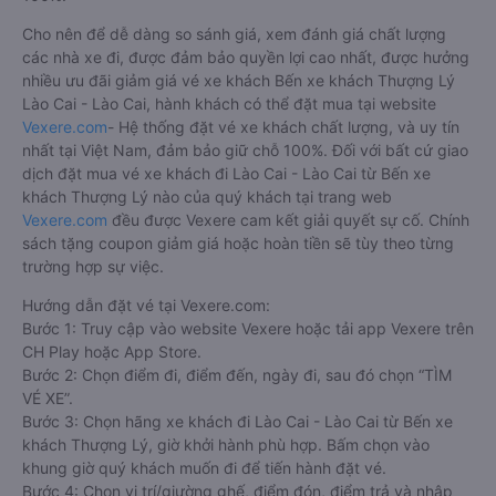
Cho nên để dễ dàng so sánh giá, xem đánh giá chất lượng
các nhà xe đi, được đảm bảo quyền lợi cao nhất, được hưởng
nhiều ưu đãi giảm giá vé xe khách Bến xe khách Thượng Lý
Lào Cai - Lào Cai, hành khách có thể đặt mua tại website
Vexere.com
- Hệ thống đặt vé xe khách chất lượng, và uy tín
nhất tại Việt Nam, đảm bảo giữ chỗ 100%. Đối với bất cứ giao
dịch đặt mua vé xe khách đi Lào Cai - Lào Cai từ Bến xe
khách Thượng Lý nào của quý khách tại trang web
Vexere.com
đều được Vexere cam kết giải quyết sự cố. Chính
sách tặng coupon giảm giá hoặc hoàn tiền sẽ tùy theo từng
trường hợp sự việc.
Hướng dẫn đặt vé tại Vexere.com:
Bước 1: Truy cập vào website Vexere hoặc tải app Vexere trên
CH Play hoặc App Store.
Bước 2: Chọn điểm đi, điểm đến, ngày đi, sau đó chọn “TÌM
VÉ XE”.
Bước 3: Chọn hãng xe khách đi Lào Cai - Lào Cai từ Bến xe
khách Thượng Lý, giờ khởi hành phù hợp. Bấm chọn vào
khung giờ quý khách muốn đi để tiến hành đặt vé.
Bước 4: Chọn vị trí/giường ghế, điểm đón, điểm trả và nhập