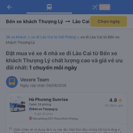
arrow_back
Tải app Vexere ngay!
Tải app Vexere
-30k
Mở app
Mở app
Nhận ưu đãi thành viên độc
-30k/ghế khi đặt vé máy bay qua
quyền
app
Bến xe khách Thượng Lý
Lào Cai
Chọn ngày
Vé xe khách
xe đi Lào Cai từ Hải Phòng
xe đi Lào Cai từ Bến xe
khách Thượng Lý
Đặt mua vé xe 4 nhà xe đi Lào Cai từ Bến xe
khách Thượng Lý chất lượng cao và giá vé ưu
đãi nhất
: 1 chuyến mỗi ngày
Vexere Team
Ngày cập nhật: 06/08/2026
Hà Phương Sunrise
4.8
Cabin 24 phòng
(31 đánh giá)
Bến xe Thượng Lý
6 giờ 45 phút
Văn phòng 057 Phan Đình Phùng
Chắc chắn sẽ sử dụng dịch vụ này lần nữa! Ban đầu chúng tôi hơi lo lắng vì