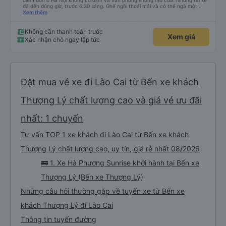
điểm đón ở Hà Nội không cố định và văn phòng không mở cửa. Nhưng tài xế
đã đến đúng giờ, trước 6:30 sáng. Ghế ngồi thoải mái và có thể ngả một
chút. Mỗi ghế đều có chai nước miễn phí và cổng sạc. Họ thậm chí còn cung
Xem thêm
cấp xe đưa đón miễn phí từ điểm trả khách ban đầu tại văn phòng của họ ở
Yên Bái đến bến xe Yên Bến. Điều đó thật tuyệt vời! Các tài xế rất tốt bụng
và giúp chúng tôi tìm chuyến xe tiếp theo. Dịch vụ thực sự xuất sắc.
Không cần thanh toán trước
Xem giá
Xác nhận chỗ ngay lập tức
Đặt mua vé xe đi Lào Cai từ Bến xe khách
Thượng Lý chất lượng cao và giá vé ưu đãi
nhất: 1 chuyến
Tư vấn TOP 1 xe khách đi Lào Cai từ Bến xe khách
Thượng Lý chất lượng cao, uy tín, giá rẻ nhất 08/2026
🚌 1. Xe Hà Phương Sunrise khởi hành tại Bến xe
Thượng Lý (Bến xe Thượng Lý)
Những câu hỏi thường gặp về tuyến xe từ Bến xe
khách Thượng Lý đi Lào Cai
Thông tin tuyến đường