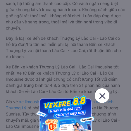
sách, hệ thống âm thanh cao cấp. Có vách ngăn riêng biệt
giữa khoang lái và khoang hành khách. Khoảng cách giữa các
ghế ngồi rất thoải mái, không nhồi nhét. Luôn đáp ứng được
nhu cầu về sang trọng, thoải mái và tiện nghi trong việc di
chuyển.
Đây là loại xe Bến xe khách Thượng Lý Lào Cai - Lào Cai có
hỗ trợ đón/trả tận nơi miễn phí tại nội thành Bến xe khách
Thượng Lý và nội thành Lào Cai - Lào Cai, rất thuận tiện cho
du khách.
Xe Bến xe khách Thượng Lý Lào Cai - Lào Cai limousine tốt
nhất: Xe từ Bến xe khách Thượng Lý đi Lào Cai - Lào Cai
limousine được đánh giá chung có chất lượng Tốt với điểm
đánh giá trung bình từ 4.8/5 dựa trên 31 phản hồi của hành
khách Xe về Lào Cai - Lào Cai từ Bến xe khách Thượng Lý.
Giá vé
xe limousine đi Lào Cai - Lào Cai từ Bến xe khách
Thượng Lý
rẻ nhất là 800000VND của hãng xe Hà Phương
Sunrise. Tùy thuộc vào vị trí ngồi của bạn và chương trình
khuyến mãi, giá vé Xe Bến xe khách Thượng Lý đi Lào Cai -
Lào Cai limousine này có thể sẽ rẻ hơn