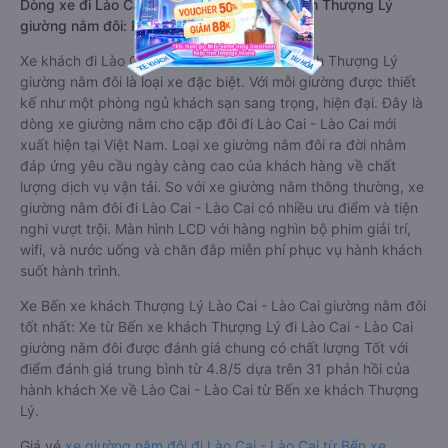
Dòng xe đi Lào Cai - Lào Cai từ Bến xe khách Thượng Lý
giường nằm đôi: Riêng tư, đầy đủ tiện nghi
Xe khách đi Lào Cai - Lào Cai từ Bến xe khách Thượng Lý
giường nằm đôi là loại xe đặc biệt. Với mỗi giường được thiết
kế như một phòng ngủ khách sạn sang trọng, hiện đại. Đây là
dòng xe giường nằm cho cặp đôi đi Lào Cai - Lào Cai mới
xuất hiện tại Việt Nam. Loại xe giường nằm đôi ra đời nhằm
đáp ứng yêu cầu ngày càng cao của khách hàng về chất
lượng dịch vụ vận tải. So với xe giường nằm thông thường, xe
giường nằm đôi đi Lào Cai - Lào Cai có nhiều ưu điểm và tiện
nghi vượt trội. Màn hình LCD với hàng nghìn bộ phim giải trí,
wifi, và nước uống và chăn đắp miễn phí phục vụ hành khách
suốt hành trình.
Xe Bến xe khách Thượng Lý Lào Cai - Lào Cai giường nằm đôi
tốt nhất: Xe từ Bến xe khách Thượng Lý đi Lào Cai - Lào Cai
giường nằm đôi được đánh giá chung có chất lượng Tốt với
điểm đánh giá trung bình từ 4.8/5 dựa trên 31 phản hồi của
hành khách Xe về Lào Cai - Lào Cai từ Bến xe khách Thượng
Lý.
Giá vé
xe giường nằm đôi đi Lào Cai - Lào Cai từ Bến xe