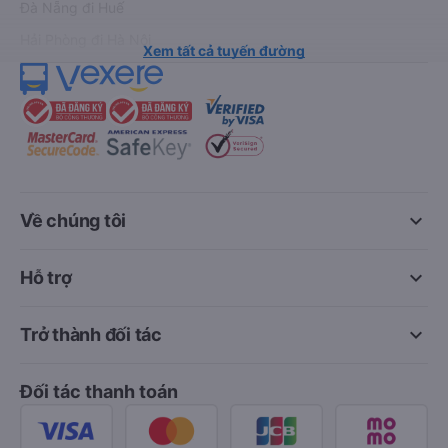
Đà Nẵng đi Huế
Hải Phòng đi Hà Nội
Xem tất cả tuyến đường
keyboard_arrow_down
Về chúng tôi
keyboard_arrow_down
Hỗ trợ
keyboard_arrow_down
Trở thành đối tác
Đối tác thanh toán