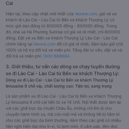
Cai
Hiện tại, theo cập nhật mới nhất của
Vexere.com
, giá vé xe
khách đi Lào Cai - Lào Cai từ Bến xe khách Thượng Lý có
mức giá dao động từ 800000 đồng - 800000 đồng. Trong
đó, nhà xe Hà Phương Sunrise có giá vé rẻ nhất, chỉ 800000
đồng. Đặt vé xe Bến xe khách Thượng Lý Lào Cai - Lào Cai
chính hãng tại
Vexere.com
để có giá rẻ nhất, đảm bảo giữ chỗ
100% và hỗ trợ đổi trả vé miễn phí. Tổng đài tư vấn, đặt vé và
đổi trả vé miễn phí:
1900 888684
.
3. Giới thiệu, tư vấn các dòng xe chạy tuyến đường
xe đi Lào Cai - Lào Cai từ Bến xe khách Thượng Lý:
Dòng xe đi Lào Cai - Lào Cai từ Bến xe khách Thượng Lý
limousine 9 chỗ vip, chất lượng cao: Tiện lợi, sang trọng
Là sản phẩm xe đi Lào Cai - Lào Cai từ Bến xe khách Thượng
Lý limousine 9 chỗ cải tiến từ xe 16 chỗ. Nội thất được làm lại
với các ghế bọc da chuẩn Châu Âu, không chỉ êm ái cho
chuyến hành trình xa, mà còn mát mẻ và không hề bị hầm bí
như các ghế bọc da bình thường. Kèm theo các ghế có nhiều
tiện nghi hiện đại như ti-vi, tủ lạnh mini, ổ cắm usb, đèn đọc