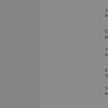
T
đ
C
p
T
Q
C
T
T
N