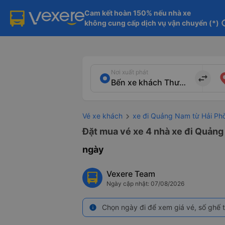
Cam kết hoàn 150% nếu nhà xe

không cung cấp dịch vụ vận chuyển (*)
in
Nơi xuất phát
import_export
Vé xe khách
xe đi Quảng Nam từ Hải Ph
Đặt mua vé xe 4 nhà xe đi Quảng
ngày
Vexere Team
Ngày cập nhật: 07/08/2026
Chọn ngày đi để xem giá vé, số ghế t
info