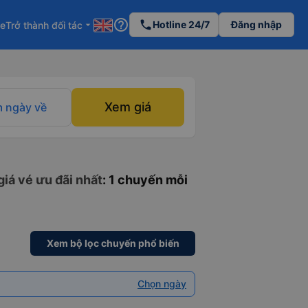
help_outline
phone
Hotline 24/7
Đăng nhập
re
Trở thành đối tác
arrow_drop_down
Xem giá
 ngày về
iá vé ưu đãi nhất
: 1 chuyến mỗi
Xem bộ lọc chuyến phổ biến
Chọn ngày