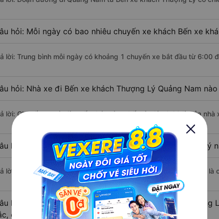
âu hỏi: Mỗi ngày có bao nhiêu chuyến xe khách Bến xe kh
rả lời: Trung bình mỗi ngày có khoảng 1 chuyến xe bắt đầu từ 6:00 
âu hỏi: Nhà xe đi Bến xe khách Thượng Lý Quảng Nam nào
rả lời: Chuyến xe có giờ xuất phát sớm nhất vào lúc 6:00 là của nhà
âu hỏi: Nhà xe đi Quảng Nam từ Bến xe khách Thượng Lý nà
rả lời: Chuyến xe có giờ xuất phát trễ (muộn) nhất là vào lúc 6:00 l
âu hỏi: Review xe đi Quảng Nam từ Bến xe khách Thượng Lý
ắc, cao cấp nhất?