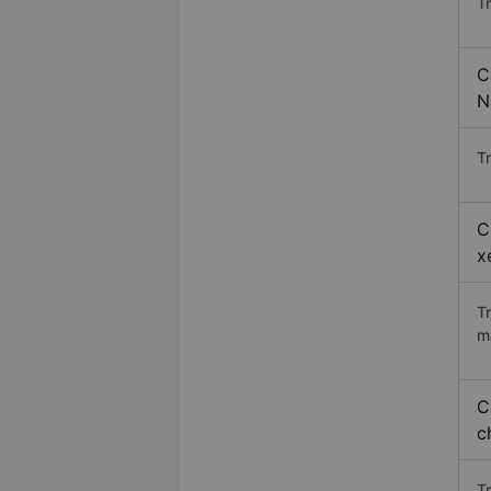
T
C
N
Tr
C
x
T
m
C
c
T