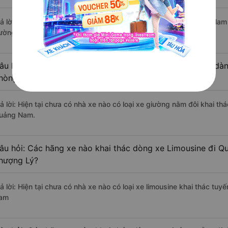
rả lời: Tạm thời chưa đủ review để đánh giá có nhà xe đi Quảng Na
ường này có chất lượng xuất sắc.
âu hỏi: Có loại xe Bến xe khách Thượng Lý Quảng Nam dành
hòng đôi không?
rả lời: Hiện tại chưa có nhà xe nào có loại xe giường nằm đôi khai t
uảng Nam.
âu hỏi: Các hãng xe nào khai thác dòng xe Limousine đi 
hượng Lý?
rả lời: Hiện tại chưa có nhà xe nào có loại xe limousine khai thác t
am