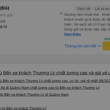
(Đỏ)
Sạch sẽ
Lái xe an
Giường nằm thoải mái . Nhân 
ánh giá)
khách muốn gì là được đó 😆 
chỗ
toàn . Xe sạch sẽ có ổ sạc tạ
g Lý
đúng giờ và được sắp xếp đ
cho hoàng long đỏ 👍
Xem thêm
KH
keyboard_arrow_down
Thông tin chi tiết
 Bến xe khách Thượng Lý chất lượng cao và giá vé ư
 Bến xe khách Thượng Lý chất lượng cao, uy tín, giá rẻ nhất 08/20
 : Xe đi Quảng Nam chất lượng cao từ Bến xe khách Thượng Lý
 từ Bến xe khách Thượng Lý đi Quảng Nam
m từ Bến xe khách Thượng Lý