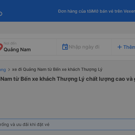
Đơn hàng của tôi
Mở bán vé trên Vexe
fo
Nơi đến
add
Nhập ngày đi
Thêm
xe đi Quảng Nam từ Bến xe khách Thượng Lý
òng
 Nam từ Bến xe khách Thượng Lý chất lượng cao và g
rống và ưu đãi khi đặt vé