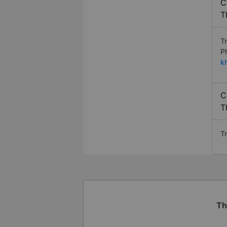
C
T
T
P
k
C
T
T
Th