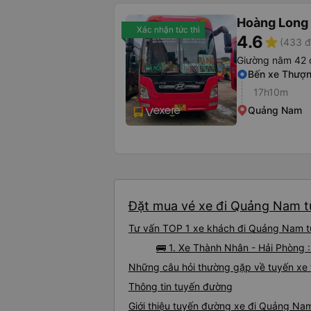
Hoàng Long 
Xác nhận tức thì
4.6
star
(433 đ
Giường nằm 42 
Bến xe Thượn
17h10m
Quảng Nam
Đặt mua vé xe đi Quảng Nam từ
Tư vấn TOP 1 xe khách đi Quảng Nam từ
🚌 1. Xe Thành Nhân - Hải Phòng
Những câu hỏi thường gặp về tuyến xe
Thông tin tuyến đường
Giới thiệu tuyến đường xe đi Quảng Na