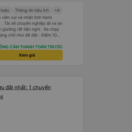
 toàn
Thông tin hữu ích
+4
viên vui vẻ nhiệt tình hành
. Tài xế chuyên nghiệp lái xe an
i giường rất tiện nghi . Xe chạy
úng chỗ như đã đặt . Điểm 10
ÔNG CẦN THANH TOÁN TRƯỚC
Xem giá
u đãi nhất: 1 chuyến
26