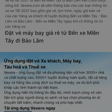
Vé xe tết 2027 từ Bến xe Miền Tây đi Bảo Lâm vẫn chưa được
công bố. Vexere.com sẽ sớm thông báo cho các bạn thông tin
vé xe Tết 2027 bao gồm giá vé, lịch trình, ngày giờ bán vé
của các hãng xe khách đi tuyến đường Bến xe Miền Tây - Bảo
Lâm và Bảo Lâm - Bến xe Miền Tây ngay khi có thông tin từ
các hãng xe.
Đặt vé máy bay giá rẻ từ Bến xe Miền
Tây đi Bảo Lâm
Ứng dụng đặt vé Xe khách, Máy bay,
Tàu hoả và Thuê xe
Vexere - ứng dụng đặt vé đa phương tiện với hơn 3000+ nhà
xe chất lượng cao, 5000+ tuyến đường toàn quốc, tất cả hãng
bay và hãng tàu cùng dịch vụ thuê xe máy, xe du lịch phủ
khắp các tỉnh thành tại Việt Nam.
Ứng dụng hiển thị thông tin đầy đủ, minh bạch cùng vô vàn
tiện ích giúp người dùng so sánh và lựa chọn phương án di
chuyển tiết kiệm, nhanh chóng và phù hợp nhất.
Tải ứng dụng Vexere ngay