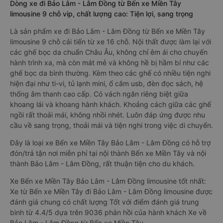
Dòng xe đi Bảo Lâm - Lâm Đồng từ Bến xe Miền Tây
limousine 9 chỗ vip, chất lượng cao: Tiện lợi, sang trọng
Là sản phẩm xe đi Bảo Lâm - Lâm Đồng từ Bến xe Miền Tây
limousine 9 chỗ cải tiến từ xe 16 chỗ. Nội thất được làm lại với
các ghế bọc da chuẩn Châu Âu, không chỉ êm ái cho chuyến
hành trình xa, mà còn mát mẻ và không hề bị hầm bí như các
ghế bọc da bình thường. Kèm theo các ghế có nhiều tiện nghi
hiện đại như ti-vi, tủ lạnh mini, ổ cắm usb, đèn đọc sách, hệ
thống âm thanh cao cấp. Có vách ngăn riêng biệt giữa
khoang lái và khoang hành khách. Khoảng cách giữa các ghế
ngồi rất thoải mái, không nhồi nhét. Luôn đáp ứng được nhu
cầu về sang trọng, thoải mái và tiện nghi trong việc di chuyển.
Đây là loại xe Bến xe Miền Tây Bảo Lâm - Lâm Đồng có hỗ trợ
đón/trả tận nơi miễn phí tại nội thành Bến xe Miền Tây và nội
thành Bảo Lâm - Lâm Đồng, rất thuận tiện cho du khách.
Xe Bến xe Miền Tây Bảo Lâm - Lâm Đồng limousine tốt nhất:
Xe từ Bến xe Miền Tây đi Bảo Lâm - Lâm Đồng limousine được
đánh giá chung có chất lượng Tốt với điểm đánh giá trung
bình từ 4.4/5 dựa trên 9036 phản hồi của hành khách Xe về
Bảo Lâm - Lâm Đồng từ Bến xe Miền Tây.