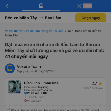
arrow_back
Tải app Vexere ngay!
Tải app Vexere
-30k
Mở app
Mở app
Nhận ưu đãi thành viên độc
-30k/ghế khi đặt vé máy bay qua
quyền
app
Bến xe Miền Tây
Bảo Lâm
Chọn ngày
Vé xe khách
xe đi Lâm Đồng từ Sài Gòn
xe đi Bảo Lâm từ Bến xe
Miền Tây
Đặt mua vé xe 5 nhà xe đi Bảo Lâm từ Bến xe
Miền Tây chất lượng cao và giá vé ưu đãi nhất
:
41 chuyến mỗi ngày
Vexere Team
Ngày cập nhật: 09/08/2026
Điền Linh Limousine
4.1
Limousine 36 giường
(6377 đánh giá)
Limousine 24 Phòng Đôi
VP Gò Vấp - HCM
4 giờ 59 phút
VP Bảo Lâm
Cảm ơn bạn rất nhiều. Nếu bạn muốn sử dụng xe cabin từ Phú Mỹ Hưng đi