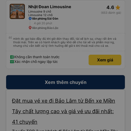
ko vệ sinh được, mình nằm cứ cảm giác nằm chung mồ hôi với người lạ nên
mình cứ phải mang cái mền mỏng để lót nằm. Chúc hãng xe luôn suôn sẻ
star_rate
Nhật Đoan Limousine
4.6
,thượng lộ bình an Hẹn gặp lại chuyến 5 giờ sáng mai
Limousine 9 chỗ
(653 đánh giá)
Limousine 12 chỗ
Văn phòng Sài Gòn
4 giờ 20 phút
Văn phòng Bảo Lộc
mình đc gọi báo đầy đủ khi giờ đón thay đổi, tài xế lịch sự, chạy rất êm và
thoải mái. Trên xe có hành khách gây khó dễ cho tài xế và phiền mọi ng,
nhưng chú vẫn biết xử lý tình huống để giữ k khí thoải mái cho cả xe.
Không cần thanh toán trước
Xem giá
Xác nhận chỗ ngay lập tức
Xem thêm chuyến
Đặt mua vé xe đi Bảo Lâm từ Bến xe Miền
Tây chất lượng cao và giá vé ưu đãi nhất:
41 chuyến