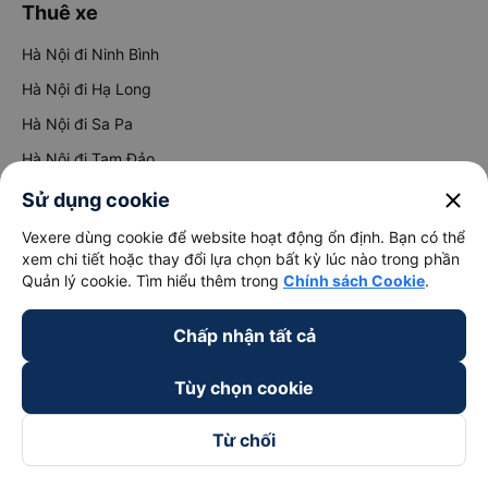
Thuê xe
Hà Nội đi Ninh Bình
Hà Nội đi Hạ Long
Hà Nội đi Sa Pa
Hà Nội đi Tam Đảo
Đà Nẵng đi Hội An
close
Sử dụng cookie
Đà Nẵng đi Huế
Vexere dùng cookie để website hoạt động ổn định. Bạn có thể
xem chi tiết hoặc thay đổi lựa chọn bất kỳ lúc nào trong phần
Hải Phòng đi Hà Nội
Xem tất cả tuyến đường
Quản lý cookie. Tìm hiểu thêm trong
Chính sách Cookie
.
Chấp nhận tất cả
Tùy chọn cookie
Từ chối
keyboard_arrow_down
Về chúng tôi