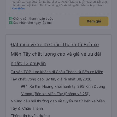
chuyến xe buýt đầu tiên tôi lên sẽ đưa tôi đến bến xe buýt chính để bắt một
chuyến xe buýt khác. Tôi rất muốn gọi Grab thẳng đến bến xe buýt chính.
Điều đó sẽ giúp tôi không phải mang vác hành lý nhiều lần. Ngoài ra, xe buýt
Xem thêm
chính sạch sẽ, thoải mái và chuyến đi rất dễ chịu.
Không cần thanh toán trước
Xem giá
Xác nhận chỗ ngay lập tức
Đặt mua vé xe đi Châu Thành từ Bến xe
Miền Tây chất lượng cao và giá vé ưu đãi
nhất: 13 chuyến
Tư vấn TOP 1 xe khách đi Châu Thành từ Bến xe Miền
Tây chất lượng cao, uy tín, giá rẻ nhất 08/2026
🚌 1. Xe Kim Hoàng khởi hành tại 395 Kinh Dương
Vương (Bến xe Miền Tây (Phòng vé 25))
Những câu hỏi thường gặp về tuyến xe từ Bến xe Miền
Tây đi Châu Thành
Thông tin tuyến đường