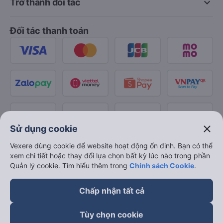
keyboard_arrow_down
Trở thành đối tác
Đối tác thanh toán
close
Sử dụng cookie
Vexere dùng cookie để website hoạt động ổn định. Bạn có thể
xem chi tiết hoặc thay đổi lựa chọn bất kỳ lúc nào trong phần
Quản lý cookie. Tìm hiểu thêm trong
Chính sách Cookie
.
Chấp nhận tất cả
Tùy chọn cookie