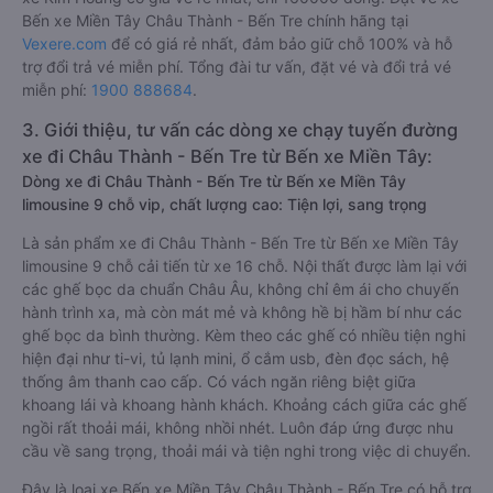
Bến xe Miền Tây Châu Thành - Bến Tre chính hãng tại
Vexere.com
để có giá rẻ nhất, đảm bảo giữ chỗ 100% và hỗ
trợ đổi trả vé miễn phí. Tổng đài tư vấn, đặt vé và đổi trả vé
miễn phí:
1900 888684
.
3. Giới thiệu, tư vấn các dòng xe chạy tuyến đường
xe đi Châu Thành - Bến Tre từ Bến xe Miền Tây:
Dòng xe đi Châu Thành - Bến Tre từ Bến xe Miền Tây
limousine 9 chỗ vip, chất lượng cao: Tiện lợi, sang trọng
Là sản phẩm xe đi Châu Thành - Bến Tre từ Bến xe Miền Tây
limousine 9 chỗ cải tiến từ xe 16 chỗ. Nội thất được làm lại với
các ghế bọc da chuẩn Châu Âu, không chỉ êm ái cho chuyến
hành trình xa, mà còn mát mẻ và không hề bị hầm bí như các
ghế bọc da bình thường. Kèm theo các ghế có nhiều tiện nghi
hiện đại như ti-vi, tủ lạnh mini, ổ cắm usb, đèn đọc sách, hệ
thống âm thanh cao cấp. Có vách ngăn riêng biệt giữa
khoang lái và khoang hành khách. Khoảng cách giữa các ghế
ngồi rất thoải mái, không nhồi nhét. Luôn đáp ứng được nhu
cầu về sang trọng, thoải mái và tiện nghi trong việc di chuyển.
Đây là loại xe Bến xe Miền Tây Châu Thành - Bến Tre có hỗ trợ