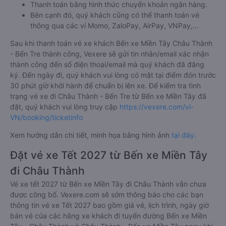
Thanh toán bằng hình thức chuyển khoản ngân hàng.
Bên cạnh đó, quý khách cũng có thể thanh toán vé
thông qua các ví Momo, ZaloPay, AirPay, VNPay,…
Sau khi thanh toán vé xe khách Bến xe Miền Tây Châu Thành
- Bến Tre thành công, Vexere sẽ gửi tin nhắn/email xác nhận
thành công đến số điện thoại/email mà quý khách đã đăng
ký. Đến ngày đi, quý khách vui lòng có mặt tại điểm đón trước
30 phút giờ khởi hành để chuẩn bị lên xe. Để kiểm tra tình
trạng vé xe đi Châu Thành - Bến Tre từ Bến xe Miền Tây đã
đặt, quý khách vui lòng truy cập
https://vexere.com/vi-
VN/booking/ticketinfo
Xem hướng dẫn chi tiết, minh họa bằng hình ảnh
tại đây.
Đặt vé xe Tết 2027 từ Bến xe Miền Tây
đi Châu Thành
Vé xe tết 2027 từ Bến xe Miền Tây đi Châu Thành vẫn chưa
được công bố. Vexere.com sẽ sớm thông báo cho các bạn
thông tin vé xe Tết 2027 bao gồm giá vé, lịch trình, ngày giờ
bán vé của các hãng xe khách đi tuyến đường Bến xe Miền