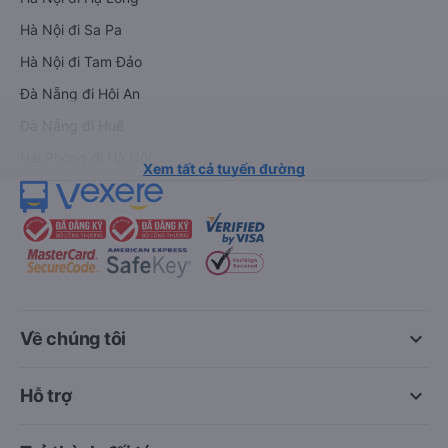
Hà Nội đi Sa Pa
Hà Nội đi Tam Đảo
Đà Nẵng đi Hội An
Đà Nẵng đi Huế
Hải Phòng đi Hà Nội
Xem tất cả tuyến đường
keyboard_arrow_down
Về chúng tôi
keyboard_arrow_down
Hỗ trợ