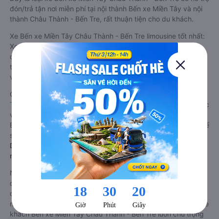
đón/trả tận nơi miễn phí tại nội thành Bến xe Miền Tây và nội
thành Châu Thành - Bến Tre, rất thuận tiện cho du khách.
Xe Bến xe Miền Tây Châu Thành - Bến Tre limousine tốt nhất:
Xe từ Bến xe Miền Tây đi Châu Thành - Bến Tre limousine
được đánh giá chung có chất lượng Tốt với điểm đánh giá
trung bình từ 4.2/5 dựa trên 613 phản hồi của hành khách Xe
về Châu Thành - Bến Tre từ Bến xe Miền Tây.
Giá vé
xe limousine đi Châu Thành - Bến Tre từ Bến xe Miền
Tây
rẻ nhất là 160000VND của hãng xe Kim Hoàng. Tùy thuộc
vào vị trí ngồi của bạn và chương trình khuyến mãi, giá vé Xe
Bến xe Miền Tây đi Châu Thành - Bến Tre limousine này có thể
sẽ rẻ hơn
Dòng xe đi Châu Thành - Bến Tre từ Bến xe Miền Tây giường
nằm chất lượng cao: Thoải mái, giá cả tốt nhất
Những nhà xe đi Châu Thành - Bến Tre từ Bến xe Miền Tây
đều sở hữu những xe giường nằm chất lượng cao. Trên xe
được trang bị đầy đủ các trang thiết bị hiện đại phục vụ cho
nhu cầu di chuyển của hành khách. Bên cạnh đó, các hãng xe
khách Bến xe Miền Tây Châu Thành - Bến Tre luôn chú trọng