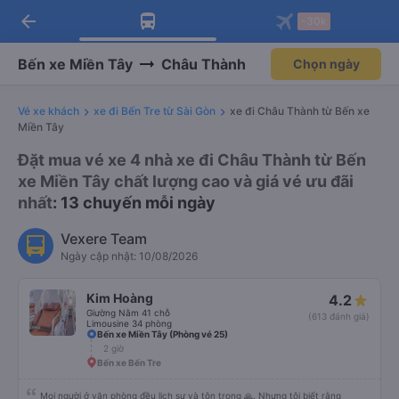
arrow_back
Tải app Vexere ngay!
Tải app Vexere
-30k
Mở app
Mở app
Nhận ưu đãi thành viên độc
-30k/ghế khi đặt vé máy bay qua
quyền
app
Bến xe Miền Tây
Châu Thành
Chọn ngày
Vé xe khách
xe đi Bến Tre từ Sài Gòn
xe đi Châu Thành từ Bến xe
Miền Tây
Đặt mua vé xe 4 nhà xe đi Châu Thành từ Bến
xe Miền Tây chất lượng cao và giá vé ưu đãi
nhất
: 13 chuyến mỗi ngày
Vexere Team
Ngày cập nhật: 10/08/2026
Kim Hoàng
4.2
Giường Nằm 41 chỗ
(613 đánh giá)
Limousine 34 phòng
Bến xe Miền Tây (Phòng vé 25)
2 giờ
Bến xe Bến Tre
Mọi người ở văn phòng đều lịch sự và tôn trọng 🙏. Nhưng tôi biết rằng