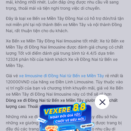
mái, không nhồi nhét. Luôn đáp ứng được nhu cầu về sang
trọng, thoải mái và tiện nghi trong việc di chuyển.
Đây là loại xe Bến xe Miền Tây Đồng Nai có hỗ trợ đón/trả tận
nơi miễn phí tại nội thành Bến xe Miền Tây và nội thành Đồng
Nai, rất thuận tiện cho du khách.
Xe Bến xe Miền Tây Đồng Nai limousine tốt nhất: Xe từ Bến xe
Miền Tây đi Đồng Nai limousine được đánh giá chung có chất
lượng Tốt với điểm đánh giá trung bình từ 4.4/5 dựa trên
12324 phản hồi của hành khách Xe về Đồng Nai từ Bến xe
Miền Tây.
Giá vé
xe limousine đi Đồng Nai từ Bến xe Miền Tây
rẻ nhất là
120000VND của hãng xe Điền Linh Limousine. Tùy thuộc vào
vị trí ngồi của bạn và chương trình khuyến mãi, giá vé Xe Bến
xe Miền Tây đi Đồng Nai limousine này có thể sẽ rẻ hơn
Dòng xe đi Đồng Nai từ Bến xe Miền Tây giường nằm chất
lượng cao: Thoải mái, giá cả tốt nhất
Những nhà xe đi Đồng Nai từ Bến xe Miền Tây đều sở hữu
những xe giường nằm chất lượng cao. Trên xe được trang bị
đầy đủ các trang thiết bị hiện đại phục vụ cho nhu cầu di