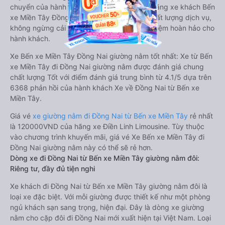
chuyển của hành khách. Bên cạnh đó, các hãng xe khách Bến
xe Miền Tây Đồng Nai luôn chú trọng đến chất lượng dịch vụ,
không ngừng cải thiện để mang đến trải nghiệm hoàn hảo cho
hành khách.
Xe Bến xe Miền Tây Đồng Nai giường nằm tốt nhất: Xe từ Bến
xe Miền Tây đi Đồng Nai giường nằm được đánh giá chung
chất lượng Tốt với điểm đánh giá trung bình từ 4.1/5 dựa trên
6368 phản hồi của hành khách Xe về Đồng Nai từ Bến xe
Miền Tây.
Giá vé
xe giường nằm đi Đồng Nai từ Bến xe Miền Tây
rẻ nhất
là 120000VND của hãng xe Điền Linh Limousine. Tùy thuộc
vào chương trình khuyến mãi, giá vé Xe Bến xe Miền Tây đi
Đồng Nai giường nằm này có thể sẽ rẻ hơn.
Dòng xe đi Đồng Nai từ Bến xe Miền Tây giường nằm đôi:
Riêng tư, đầy đủ tiện nghi
Xe khách đi Đồng Nai từ Bến xe Miền Tây giường nằm đôi là
loại xe đặc biệt. Với mỗi giường được thiết kế như một phòng
ngủ khách sạn sang trọng, hiện đại. Đây là dòng xe giường
nằm cho cặp đôi đi Đồng Nai mới xuất hiện tại Việt Nam. Loại