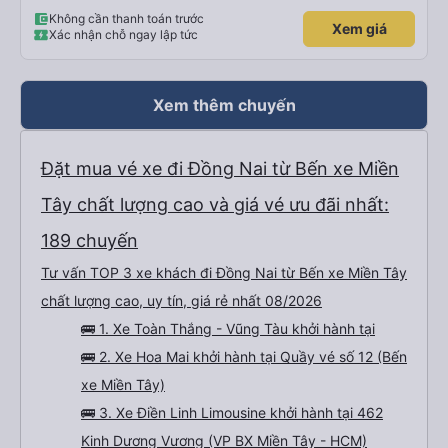
điểm thả của mình ban đầu dự kiến là Ngã 3 Sợi ( Nha Trang ) và bắt Grab
nhưng các anh hướng dẫn mình xuống ở đây không có ma nào dám chở đâu
Không cần thanh toán trước
Xem giá
( vì đây là địa bàn của thế lực xe ôm ngầm, dân chơi cỏ kẹo ke...) Và thế là
Xác nhận chỗ ngay lập tức
mình được chở xuống Ngã 3 thành , nơi sáng sủa an toàn hơn. Một Chuyến
xe được biết thêm nhiều câu chuyện mới. Cảm ơn nhà xe đã giúp đỡ
Xem thêm chuyến
Đặt mua vé xe đi Đồng Nai từ Bến xe Miền
Tây chất lượng cao và giá vé ưu đãi nhất:
189 chuyến
Tư vấn TOP 3 xe khách đi Đồng Nai từ Bến xe Miền Tây
chất lượng cao, uy tín, giá rẻ nhất 08/2026
🚌 1. Xe Toàn Thắng - Vũng Tàu khởi hành tại
🚌 2. Xe Hoa Mai khởi hành tại Quầy vé số 12 (Bến
xe Miền Tây)
🚌 3. Xe Điền Linh Limousine khởi hành tại 462
Kinh Dương Vương (VP BX Miền Tây - HCM)