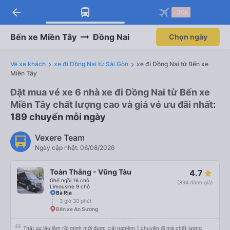
arrow_back
-30k
Bến xe Miền Tây
Đồng Nai
Chọn ngày
Vé xe khách
xe đi Đồng Nai từ Sài Gòn
xe đi Đồng Nai từ Bến xe
Miền Tây
Đặt mua vé xe 6 nhà xe đi Đồng Nai từ Bến xe
Miền Tây chất lượng cao và giá vé ưu đãi nhất
:
189 chuyến mỗi ngày
Vexere Team
Ngày cập nhật: 06/08/2026
Toàn Thắng - Vũng Tàu
4.7
Ghế ngồi 16 chỗ
(894 đánh giá)
Limousine 9 chỗ
Bà Rịa
3 giờ 30 phút
Bến xe An Sương
Thật sự lâu lắm rồi mình mới được trải nghiệm 1 chuyến đi mà chất lượng