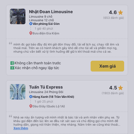
star_rate
Nhật Đoan Limousine
4.6
Limousine 9 chỗ
(653 đánh giá)
Limousine 12 chỗ
Văn phòng Sài Gòn
1 giờ 40 phút
Bưu điện Gia Kiệm
mình đc gọi báo đầy đủ khi giờ đón thay đổi, tài xế lịch sự, chạy rất êm và
thoải mái. Trên xe có hành khách gây khó dễ cho tài xế và phiền mọi ng,
nhưng chú vẫn biết xử lý tình huống để giữ k khí thoải mái cho cả xe.
Không cần thanh toán trước
Xem giá
Xác nhận chỗ ngay lập tức
star_rate
Tuấn Tú Express
4.5
Limousine 24 Phòng Đôi
(1903 đánh giá)
Hàng Xanh (18 Trần Văn Khê)
1 giờ 25 phút
Dầu Giây (Quốc Lộ 1A)
Nhà xe này ấn tượng với mình nhất là bác tài và anh nhân viên phụ xe. Từ
khâu gọi điện đến lúc lên xe đều rát sát sao và chủ động gọi cho mình để
hướng dẫn, giọng nói thân thiện, nhẹ nhàng. Nằm trên xe cũng khá thoải
mái, chăn nệm nước suối đầy đủ. Chuyến xe của mình hầu hết là các cô bác
Xem thêm
lớn tuổi thế nên khi hít thở sẽ thấy có một chút mùi người già Lúc xuống xe,