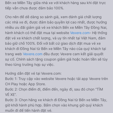
Bến xe Miền Tây giữa nhà xe với khách hàng sau khi đặt trực
tiếp vẫn chưa được đảm bảo 100%.
Cho nên để dễ dàng so sánh giá, xem đánh giá chất lượng
các nhà xe đi, được đảm bảo quyền lợi cao nhất, được hưởng
nhiều ưu đãi giảm giá vé xe khách Bến xe Miền Tây Đồng Nai,
hành khách có thể đặt mua tại website
Vexere.com
- Hệ thống
đặt vé xe khách chất lượng, và uy tín nhất tại Việt Nam, đảm
bảo giữ chỗ 100%. Đối với bất cứ giao dịch đặt mua vé xe
khách đi Đồng Nai từ Bến xe Miền Tây nào của quý khách tại
trang web
Vexere.com
đều được Vexere cam kết giải quyết
sự cố. Chính sách tặng coupon giảm giá hoặc hoàn tiền sẽ tùy
theo từng trường hợp sự việc.
Hướng dẫn đặt vé tại Vexere.com:
Bước 1: Truy cập vào website Vexere hoặc tải app Vexere trên
CH Play hoặc App Store.
Bước 2: Chọn điểm đi, điểm đến, ngày đi, sau đó chọn “TÌM
VÉ XE”.
Bước 3: Chọn hãng xe khách đi Đồng Nai từ Bến xe Miền Tây,
giờ khởi hành phù hợp. Bấm chọn vào khung giờ quý khách
muốn đi để tiến hành đặt vé.