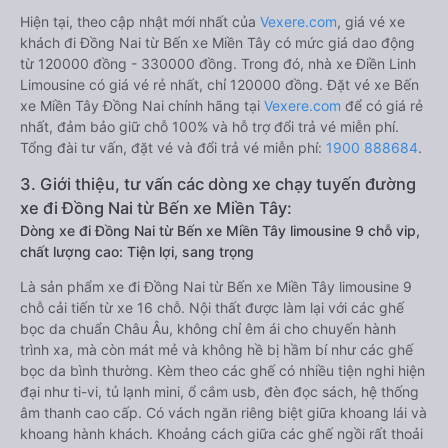
Hiện tại, theo cập nhật mới nhất của
Vexere.com
, giá vé xe
khách đi Đồng Nai từ Bến xe Miền Tây có mức giá dao động
từ 120000 đồng - 330000 đồng. Trong đó, nhà xe Điền Linh
Limousine có giá vé rẻ nhất, chỉ 120000 đồng. Đặt vé xe Bến
xe Miền Tây Đồng Nai chính hãng tại
Vexere.com
để có giá rẻ
nhất, đảm bảo giữ chỗ 100% và hỗ trợ đổi trả vé miễn phí.
Tổng đài tư vấn, đặt vé và đổi trả vé miễn phí:
1900 888684
.
3. Giới thiệu, tư vấn các dòng xe chạy tuyến đường
xe đi Đồng Nai từ Bến xe Miền Tây:
Dòng xe đi Đồng Nai từ Bến xe Miền Tây limousine 9 chỗ vip,
chất lượng cao: Tiện lợi, sang trọng
Là sản phẩm xe đi Đồng Nai từ Bến xe Miền Tây limousine 9
chỗ cải tiến từ xe 16 chỗ. Nội thất được làm lại với các ghế
bọc da chuẩn Châu Âu, không chỉ êm ái cho chuyến hành
trình xa, mà còn mát mẻ và không hề bị hầm bí như các ghế
bọc da bình thường. Kèm theo các ghế có nhiều tiện nghi hiện
đại như ti-vi, tủ lạnh mini, ổ cắm usb, đèn đọc sách, hệ thống
âm thanh cao cấp. Có vách ngăn riêng biệt giữa khoang lái và
khoang hành khách. Khoảng cách giữa các ghế ngồi rất thoải