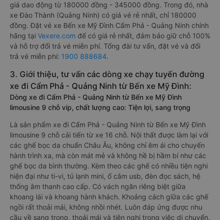
giá dao động từ 180000 đồng - 345000 đồng. Trong đó, nhà
xe Đào Thành (Quảng Ninh) có giá vé rẻ nhất, chỉ 180000
đồng. Đặt vé xe Bến xe Mỹ Đình Cẩm Phả - Quảng Ninh chính
hãng tại
Vexere.com
để có giá rẻ nhất, đảm bảo giữ chỗ 100%
và hỗ trợ đổi trả vé miễn phí. Tổng đài tư vấn, đặt vé và đổi
trả vé miễn phí:
1900 888684
.
3. Giới thiệu, tư vấn các dòng xe chạy tuyến đường
xe đi Cẩm Phả - Quảng Ninh từ Bến xe Mỹ Đình:
Dòng xe đi Cẩm Phả - Quảng Ninh từ Bến xe Mỹ Đình
limousine 9 chỗ vip, chất lượng cao: Tiện lợi, sang trọng
Là sản phẩm xe đi Cẩm Phả - Quảng Ninh từ Bến xe Mỹ Đình
limousine 9 chỗ cải tiến từ xe 16 chỗ. Nội thất được làm lại với
các ghế bọc da chuẩn Châu Âu, không chỉ êm ái cho chuyến
hành trình xa, mà còn mát mẻ và không hề bị hầm bí như các
ghế bọc da bình thường. Kèm theo các ghế có nhiều tiện nghi
hiện đại như ti-vi, tủ lạnh mini, ổ cắm usb, đèn đọc sách, hệ
thống âm thanh cao cấp. Có vách ngăn riêng biệt giữa
khoang lái và khoang hành khách. Khoảng cách giữa các ghế
ngồi rất thoải mái, không nhồi nhét. Luôn đáp ứng được nhu
cầu về sang trọng, thoải mái và tiện nghi trong việc di chuyển.