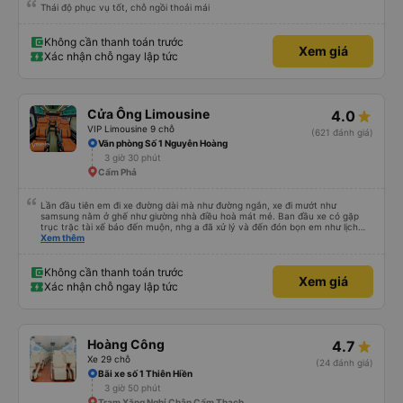
Thái độ phục vụ tốt, chỗ ngồi thoải mái
Không cần thanh toán trước
Xem giá
Xác nhận chỗ ngay lập tức
Cửa Ông Limousine
4.0
VIP Limousine 9 chỗ
(621 đánh giá)
Văn phòng Số 1 Nguyễn Hoàng
3 giờ 30 phút
Cẩm Phả
Lần đầu tiên em đi xe đường dài mà như đường ngắn, xe đi mướt như
samsung nằm ở ghế như giường nhà điều hoà mát mẻ. Ban đầu xe có gặp
trục trặc tài xế báo đến muộn, nhg a đã xử lý và đến đón bọn em như lịch
trên hệ thống. Anh tài xế Văn Sĩ quá vui tính và nhiệt tình, trời mưa gió đã
Xem thêm
chở bọn e về tận nơi an toàn. 5⭐️ cho anh tài xế Văn Sĩ cùng với nhà xe. Lần
sau e mong có duyên gặp lại a ạ.
Không cần thanh toán trước
Xem giá
Xác nhận chỗ ngay lập tức
Hoàng Công
4.7
Xe 29 chỗ
(24 đánh giá)
Bãi xe số 1 Thiên Hiền
3 giờ 50 phút
Trạm Xăng Nghỉ Chân Cẩm Thạch