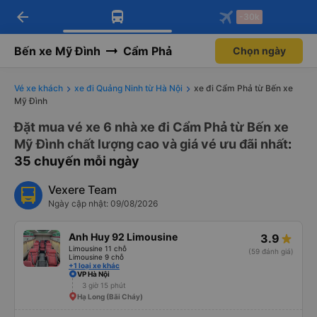
arrow_back
Tải app Vexere ngay!
Tải app Vexere
-30k
Mở app
Mở app
Nhận ưu đãi thành viên độc
-30k/ghế khi đặt vé máy bay qua
quyền
app
Bến xe Mỹ Đình
Cẩm Phả
Chọn ngày
Vé xe khách
xe đi Quảng Ninh từ Hà Nội
xe đi Cẩm Phả từ Bến xe
Mỹ Đình
Đặt mua vé xe 6 nhà xe đi Cẩm Phả từ Bến xe
Mỹ Đình chất lượng cao và giá vé ưu đãi nhất
:
35 chuyến mỗi ngày
Vexere Team
Ngày cập nhật: 09/08/2026
Anh Huy 92 Limousine
3.9
Limousine 11 chỗ
(59 đánh giá)
Limousine 9 chỗ
+1 loại xe khác
VP Hà Nội
3 giờ 15 phút
Hạ Long (Bãi Cháy)