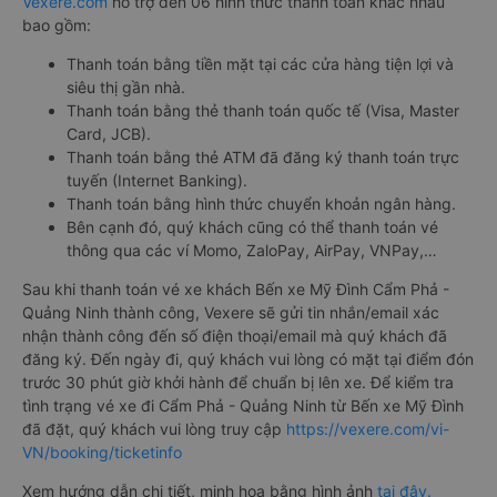
Vexere.com
hỗ trợ đến 06 hình thức thanh toán khác nhau
bao gồm:
Thanh toán bằng tiền mặt tại các cửa hàng tiện lợi và
siêu thị gần nhà.
Thanh toán bằng thẻ thanh toán quốc tế (Visa, Master
Card, JCB).
Thanh toán bằng thẻ ATM đã đăng ký thanh toán trực
tuyến (Internet Banking).
Thanh toán bằng hình thức chuyển khoản ngân hàng.
Bên cạnh đó, quý khách cũng có thể thanh toán vé
thông qua các ví Momo, ZaloPay, AirPay, VNPay,…
Sau khi thanh toán vé xe khách Bến xe Mỹ Đình Cẩm Phả -
Quảng Ninh thành công, Vexere sẽ gửi tin nhắn/email xác
nhận thành công đến số điện thoại/email mà quý khách đã
đăng ký. Đến ngày đi, quý khách vui lòng có mặt tại điểm đón
trước 30 phút giờ khởi hành để chuẩn bị lên xe. Để kiểm tra
tình trạng vé xe đi Cẩm Phả - Quảng Ninh từ Bến xe Mỹ Đình
đã đặt, quý khách vui lòng truy cập
https://vexere.com/vi-
VN/booking/ticketinfo
Xem hướng dẫn chi tiết, minh họa bằng hình ảnh
tại đây.