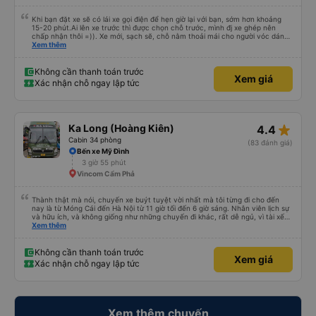
Khi bạn đặt xe sẽ có lái xe gọi điện để hẹn giờ lại với bạn, sớm hơn khoảng
15-20 phút.Ai lên xe trước thì được chọn chỗ trước, mình đj xe ghép nên
chấp nhận thôi =)). Xe mới, sạch sẽ, chỗ nằm thoải mái cho người vóc dáng
vừa ( ai m8 người thì hơi vướng víu xíu ha ). Hừm xe mới, điều hoà lạnh sâu
Xem thêm
nên bạn nào không chịu được lạnh nhớ lấu cái chăn dày đắp cho ấm. Bác tài
lái xe khá là êm nhưng mỗi tội khi nói chuyện điện thoại khá là to làm mình
trong chuyến đi tỉnh dậy sương sương khoảng 2-3 lần nhưng vẫn ngủ ngon
Không cần thanh toán trước
Xem giá
(may béo nên dễ ngủ tỉnh là ngủ típ ). Nhà xe nên mắc cái rèm hay màn
Xác nhận chỗ ngay lập tức
nhựa ngăn cách khách với lái xe, ổm cho 2 bên. Nói chung mình rất có thiện
cảm với nhà xe này nên nếu đi đâu xuống Hạ Long thì mình vẫn chọn quay
lại nhà xe ni.
star_rate
Ka Long (Hoàng Kiên)
4.4
Cabin 34 phòng
(83 đánh giá)
Bến xe Mỹ Đình
3 giờ 55 phút
Vincom Cẩm Phả
Thành thật mà nói, chuyến xe buýt tuyệt vời nhất mà tôi từng đi cho đến
nay là từ Móng Cái đến Hà Nội từ 11 giờ tối đến 6 giờ sáng. Nhân viên lịch sự
và hữu ích, và không giống như những chuyến đi khác, rất dễ ngủ, vì tài xế
không liên tục bóp còi. Tôi thức dậy lúc 4:30 sáng để kịp đi vệ sinh, và các
Xem thêm
tiện nghi thì sạch sẽ. Đây chắc chắn là một chiếc giường giá rẻ, nhưng với
một chiếc giường cỡ queen thấp với chiều cao 159 cm, tôi có thể vừa với
giày và ba lô của mình. Cổng USB hoạt động và với gói cước 8 gb/ngày của
Không cần thanh toán trước
Xem giá
Viettel, tôi có rất nhiều thứ để giải trí. Nước được cung cấp và điểm trừ thực
Xác nhận chỗ ngay lập tức
sự duy nhất là một bà cô ồn ào đang nói chuyện điện thoại. (không có nhiều
việc để làm với hàng xóm của bạn!)
Xem thêm chuyến