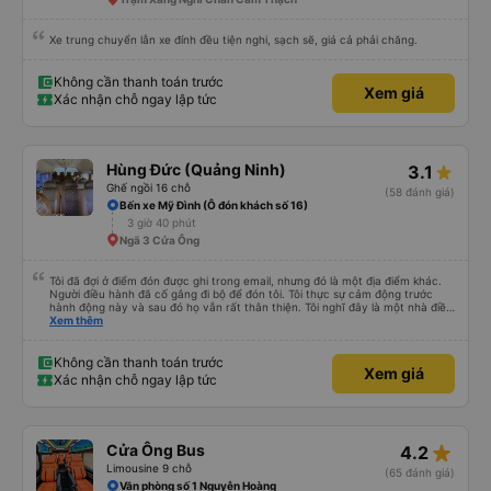
Xe trung chuyển lẫn xe đính đều tiện nghi, sạch sẽ, giá cả phải chăng.
Không cần thanh toán trước
Xem giá
Xác nhận chỗ ngay lập tức
Hùng Đức (Quảng Ninh)
3.1
Ghế ngồi 16 chỗ
(58 đánh giá)
Bến xe Mỹ Đình (Ô đón khách số 16)
3 giờ 40 phút
Ngã 3 Cửa Ông
Tôi đã đợi ở điểm đón được ghi trong email, nhưng đó là một địa điểm khác.
Người điều hành đã cố gắng đi bộ để đón tôi. Tôi thực sự cảm động trước
hành động này và sau đó họ vẫn rất thân thiện. Tôi nghĩ đây là một nhà điều
hành xe buýt rất đáng tin cậy.
Xem thêm
Không cần thanh toán trước
Xem giá
Xác nhận chỗ ngay lập tức
star_rate
Cửa Ông Bus
4.2
Limousine 9 chỗ
(65 đánh giá)
Văn phòng số 1 Nguyễn Hoàng