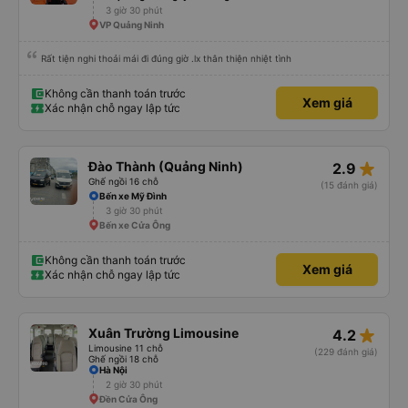
3 giờ 30 phút
VP Quảng Ninh
Rất tiện nghi thoải mái đi đúng giờ .lx thân thiện nhiệt tình
Không cần thanh toán trước
Xem giá
Xác nhận chỗ ngay lập tức
star_rate
Đào Thành (Quảng Ninh)
2.9
Ghế ngồi 16 chỗ
(15 đánh giá)
Bến xe Mỹ Đình
3 giờ 30 phút
Bến xe Cửa Ông
Không cần thanh toán trước
Xem giá
Xác nhận chỗ ngay lập tức
star_rate
Xuân Trường Limousine
4.2
Limousine 11 chỗ
(229 đánh giá)
Ghế ngồi 18 chỗ
Hà Nội
2 giờ 30 phút
Ðền Cửa Ông