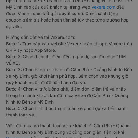
dịch đặt mua vé xe khách đi Cẩm Phả - Quảng Ninh từ Bến xe
Mỹ Đình nào của quý khách tại trang web
Vexere.com
đều
được Vexere cam kết giải quyết sự cố. Chính sách tặng
coupon giảm giá hoặc hoàn tiền sẽ tùy theo từng trường hợp
sự việc.
Hướng dẫn đặt vé tại Vexere.com:
Bước 1: Truy cập vào website Vexere hoặc tải app Vexere trên
CH Play hoặc App Store.
Bước 2: Chọn điểm đi, điểm đến, ngày đi, sau đó chọn “TÌM
VÉ XE”.
Bước 3: Chọn hãng xe khách đi Cẩm Phả - Quảng Ninh từ Bến
xe Mỹ Đình, giờ khởi hành phù hợp. Bấm chọn vào khung giờ
quý khách muốn đi để tiến hành đặt vé.
Bước 4: Chọn vị trí/giường ghế, điểm đón, điểm trả và nhập
thông tin hành khách khi đặt mua vé xe đi Cẩm Phả - Quảng
Ninh từ Bến xe Mỹ Đình
Bước 5: Chọn hình thức thanh toán vé phù hợp và tiến hành
thanh toán vé.
Việc đặt mua và thanh toán vé xe khách đi Cẩm Phả - Quảng
Ninh từ Bến xe Mỹ Đình cũng vô cùng đơn giản, tiện lợi khi