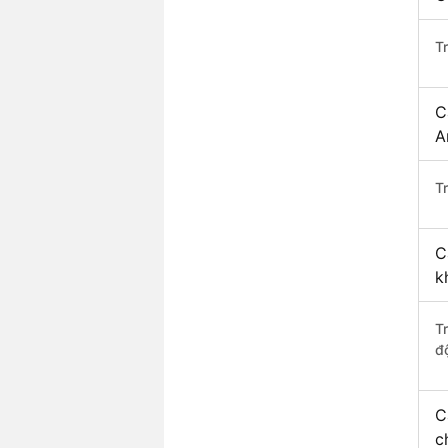
T
C
A
Tr
C
k
T
độ
C
c