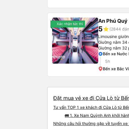
An Phú Quý
Xác nhận tức thì
5
star
(2844 đán
Limousine giườ
Giường nằm 34 
Giường nằm 32
Bến xe Nước
5h
Bến xe Bắc V
Đặt mua vé xe đi Cửa Lò từ Bến
Tư vấn TOP 1 xe khách đi Cửa Lò từ Bến
🚌 1. Xe Nam Quỳnh Anh khởi hàn
Những câu hỏi thường gặp về tuyến xe 