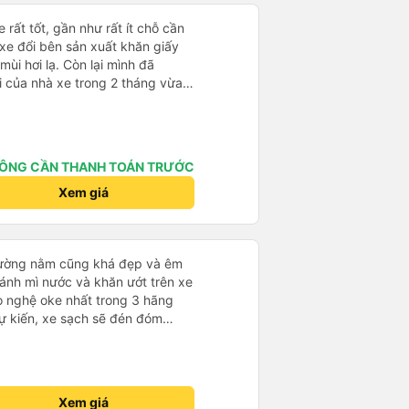
 rất tốt, gần như rất ít chỗ cần
 xe đổi bên sản xuất khăn giấy
mùi hơi lạ. Còn lại mình đã
i của nhà xe trong 2 tháng vừa
àng thân thiện, quy trình phục vụ
hóng, đã giải quyết điểm nghẽn
đã phân vùng từng xe
ÔNG CẦN THANH TOÁN TRƯỚC
Xem giá
giường nằm cũng khá đẹp và êm
ánh mì nước và khăn ướt trên xe
o nghệ oke nhất trong 3 hãng
ự kiến, xe sạch sẽ đén đóm
ợng tốt về nhà xe
Xem giá