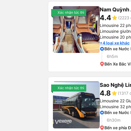
Nam Quỳnh
Xác nhận tức thì
4.4
star
(2223 
Limousine 22 p
Limousine giườ
Limousine 20 p
+4 loại xe khác
Bến xe Nước
6h5m
Bến Xe Bắc V
Sao Nghệ L
Xác nhận tức thì
4.8
star
(1317 
Limousine 22 Gi
Limousine 32 p
Bến xe Nước
6h30m
Bến xe phía 