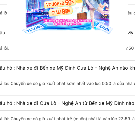
rả lời: Đoạn đường đi Cửa Lò - Nghệ An từ Bến xe Mỹ Đình có chiều
âu hỏi: Mỗi ngày có bao nhiêu chuyến xe khách Bến xe Mỹ 
rả lời: Trung bình mỗi ngày có khoảng 13 chuyến xe bắt đầu từ 0:50
âu hỏi: Nhà xe đi Bến xe Mỹ Đình Cửa Lò - Nghệ An nào k
rả lời: Chuyến xe có giờ xuất phát sớm nhất vào lúc 0:50 là của nh
âu hỏi: Nhà xe đi Cửa Lò - Nghệ An từ Bến xe Mỹ Đình nào 
rả lời: Chuyến xe có giờ xuất phát trễ (muộn) nhất là vào lúc 23:59