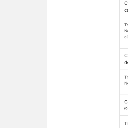
C
c
T
N
c
C
đ
T
N
C
Đ
T