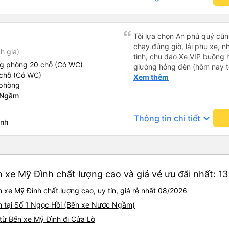
Tôi lựa chọn An phú quý cũng
chạy đúng giờ, lái phụ xe, n
h giá)
tình, chu đáo Xe VIP buồng 
ng phòng 20 chỗ (Có WC)
giường hỏng đèn (hôm nay tô
chỗ (Có WC)
điều hoà (cửa cuộn) nút kẹt, 
Xem thêm
 phòng
tôi vẫn chọn An Phú Quý. C
 Ngầm
keyboard_arrow_down
Thông tin chi tiết
inh
 xe Mỹ Đình chất lượng cao và giá vé ưu đãi nhất: 1
 xe Mỹ Đình chất lượng cao, uy tín, giá rẻ nhất 08/2026
h tại Số 1 Ngọc Hồi (Bến xe Nước Ngầm)
từ Bến xe Mỹ Đình đi Cửa Lò