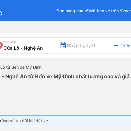
Đơn hàng của tôi
Mở bán vé trên Vexe
fo
Nơi đến
add
Nhập ngày đi
Thêm
 Lò từ Bến xe Mỹ Đình
 - Nghệ An từ Bến xe Mỹ Đình chất lượng cao và giá 
rống và ưu đãi khi đặt vé