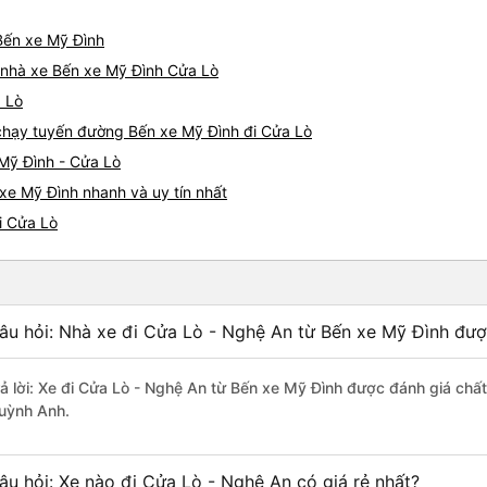
 Bến xe Mỹ Đình
á nhà xe Bến xe Mỹ Đình Cửa Lò
a Lò
e chạy tuyến đường Bến xe Mỹ Đình đi Cửa Lò
 Mỹ Đình - Cửa Lò
xe Mỹ Đình nhanh và uy tín nhất
i Cửa Lò
âu hỏi: Nhà xe đi Cửa Lò - Nghệ An từ Bến xe Mỹ Đình đượ
rả lời: Xe đi Cửa Lò - Nghệ An từ Bến xe Mỹ Đình được đánh giá chấ
uỳnh Anh.
âu hỏi: Xe nào đi Cửa Lò - Nghệ An có giá rẻ nhất?