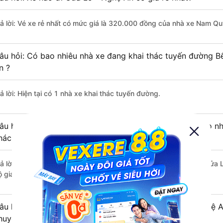
rả lời: Vé xe rẻ nhất có mức giá là 320.000 đồng của nhà xe Nam Q
âu hỏi: Có bao nhiêu nhà xe đang khai thác tuyến đường B
n ?
ả lời: Hiện tại có 1 nhà xe khai thác tuyến đường.
âu hỏi: Từ Bến xe Mỹ Đình đi Cửa Lò - Nghệ An mất bao nhi
hách?
rả lời: Thời gian di chuyển bằng xe khách từ Bến xe Mỹ Đình đi Cửa
 giao thông thuận lợi.
âu hỏi: Khoảng cách từ Bến xe Mỹ Đình đi Cửa Lò - Nghệ A
huyển bằng xe khách?