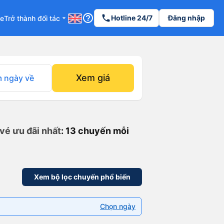
help_outline
phone
Hotline 24/7
Đăng nhập
re
Trở thành đối tác
arrow_drop_down
Xem giá
 ngày về
vé ưu đãi nhất
: 13 chuyến mỗi
Xem bộ lọc chuyến phổ biến
Chọn ngày