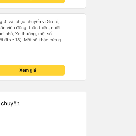
 đi vài chục chuyến vì Giá rẻ,
hân viên đông, thân thiện, nhiệt
hơi nhỏ, Xe thường, một số
i đi xe 18). Một số khác cửa gió
khá lạnh. Tuy nhiên, về lâu dài
ảm ơn nhà xe
Xem giá
3 chuyến