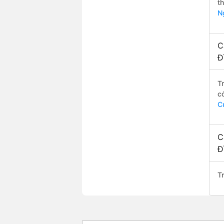
t
N
C
Đ
T
c
C
C
Đ
T