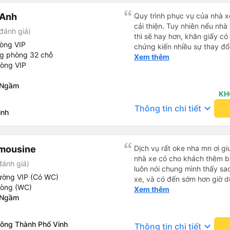
 Anh
Quy trình phục vụ của nhà xe
cải thiện. Tuy nhiên nếu nhà
đánh giá)
thì sẽ hay hơn, khăn giấy có 
hòng VIP
chứng kiến nhiều sự thay đổ
ng phòng 32 chỗ
rồi: tài xế và phụ xe ngày c
Xem thêm
hòng VIP
rõ ràng và phục vụ nhanh c
trung chuyển ở Hà Nội khi 
 Ngầm
KH
keyboard_arrow_down
Thông tin chi tiết
inh
imousine
Dịch vụ rất oke nha mn ơi 
nhà xe có cho khách thêm b
đánh giá)
luôn nói chung mình thấy sa
ường VIP (Có WC)
xe, và có đến sớm hơn giờ d
hòng (WC)
cũng đẹp kk nói chung ấn tư
Xem thêm
 Ngầm
Đông Thành Phố Vinh
keyboard_arrow_down
Thông tin chi tiết