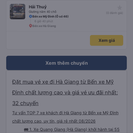
star_rate
Hải Thuỷ
Giường nằm 40 chỗ
(0 đánh giá)
Bến xe Mỹ Đình (Ô số 46)
6 giờ 40 phút
Bến xe Hà Giang
Xem giá
Xem thêm chuyến
Đặt mua vé xe đi Hà Giang từ Bến xe Mỹ
Đình chất lượng cao và giá vé ưu đãi nhất:
32 chuyến
Tư vấn TOP 7 xe khách đi Hà Giang từ Bến xe Mỹ Đình
chất lượng cao, uy tín, giá rẻ nhất 08/2026
🚌 1. Xe Quang Giang (Hà Giang) khởi hành tại 55