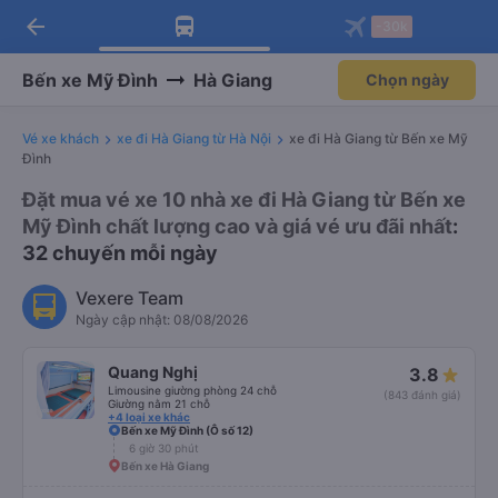
arrow_back
Tải app Vexere ngay!
Tải app Vexere
-30k
Mở app
Mở app
Nhận ưu đãi thành viên độc
-30k/ghế khi đặt vé máy bay qua
quyền
app
Bến xe Mỹ Đình
Hà Giang
Chọn ngày
Vé xe khách
xe đi Hà Giang từ Hà Nội
xe đi Hà Giang từ Bến xe Mỹ
Đình
Đặt mua vé xe 10 nhà xe đi Hà Giang từ Bến xe
Mỹ Đình chất lượng cao và giá vé ưu đãi nhất
:
32 chuyến mỗi ngày
Vexere Team
Ngày cập nhật: 08/08/2026
Quang Nghị
3.8
Limousine giường phòng 24 chỗ
(843 đánh giá)
Giường nằm 21 chỗ
+4 loại xe khác
Bến xe Mỹ Đình (Ô số 12)
6 giờ 30 phút
Bến xe Hà Giang