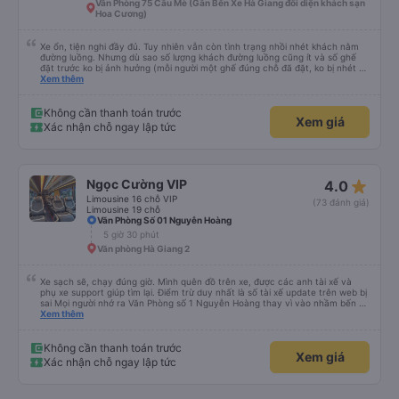
Văn Phòng 75 Cầu Mè (Gần Bến Xe Hà Giang đối diện khách sạn
Hoa Cương)
Xe ổn, tiện nghi đầy đủ. Tuy nhiên vẫn còn tình trạng nhồi nhét khách nằm
đường luồng. Nhưng dù sao số lượng khách đường luồng cũng ít và số ghế
đặt trước ko bị ảnh hưởng (mỗi người một ghế đúng chỗ đã đặt, ko bị nhét 2
người 1 ghế hay 3 người 2 ghế) nên vẫn đánh giá 5 sao nhé.
Xem thêm
Không cần thanh toán trước
Xem giá
Xác nhận chỗ ngay lập tức
star_rate
Ngọc Cường VIP
4.0
Limousine 16 chỗ VIP
(73 đánh giá)
Limousine 19 chỗ
Văn Phòng Số 01 Nguyễn Hoàng
5 giờ 30 phút
Văn phòng Hà Giang 2
Xe sạch sẽ, chạy đúng giờ. Mình quên đồ trên xe, được các anh tài xế và
phụ xe support giúp tìm lại. Điểm trừ duy nhất là số tài xế update trên web bị
sai Mọi người nhớ ra Văn Phòng số 1 Nguyễn Hoàng thay vì vào nhầm bến xe
Mỹ Đình nhé.
Xem thêm
Không cần thanh toán trước
Xem giá
Xác nhận chỗ ngay lập tức