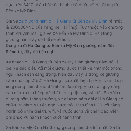
dựa trên 3417 phản hồi của hành khách Xe về Hà Giang từ
Bến xe Mỹ Đình.
Giá vé
xe giường nằm đi Hà Giang từ Bến xe Mỹ Đình
rẻ nhất
là 200000VND của hãng xe Hải Thuỷ. Tùy thuộc vào chương
trình khuyến mãi, giá vé Xe Bến xe Mỹ Đình đi Hà Giang
giường nằm này có thể sẽ rẻ hơn.
Dòng xe đi Hà Giang từ Bến xe Mỹ Đình giường nằm đôi:
Riêng tư, đầy đủ tiện nghi
Xe khách đi Hà Giang từ Bến xe Mỹ Đình giường nằm đôi là
loại xe đặc biệt. Với mỗi giường được thiết kế như một phòng
ngủ khách sạn sang trọng, hiện đại. Đây là dòng xe giường
nằm cho cặp đôi đi Hà Giang mới xuất hiện tại Việt Nam. Loại
xe giường nằm đôi ra đời nhằm đáp ứng yêu cầu ngày càng
cao của khách hàng về chất lượng dịch vụ vận tải. So với xe
giường nằm thông thường, xe giường nằm đôi đi Hà Giang có
nhiều ưu điểm và tiện nghi vượt trội. Màn hình LCD với hàng
nghìn bộ phim giải trí, wifi, và nước uống và chăn đắp miễn
phí phục vụ hành khách suốt hành trình.
Xe Bến xe Mỹ Đình Hà Giang giường nằm đôi tốt nhất: Xe từ