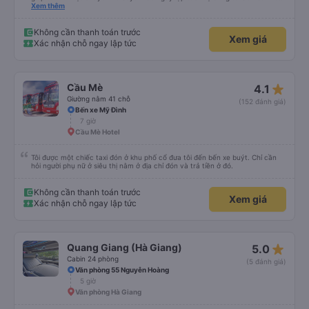
và chỉ cho tôi tuyến xe. Rất chuyên nghiệp.
Xem thêm
Không cần thanh toán trước
Xem giá
Xác nhận chỗ ngay lập tức
star_rate
Cầu Mè
4.1
Giường nằm 41 chỗ
(152 đánh giá)
Bến xe Mỹ Đình
7 giờ
Cầu Mè Hotel
Tôi được một chiếc taxi đón ở khu phố cổ đưa tôi đến bến xe buýt. Chỉ cần
hỏi người phụ nữ ở siêu thị nằm ở địa chỉ đón và trả tiền ở đó.
Không cần thanh toán trước
Xem giá
Xác nhận chỗ ngay lập tức
star_rate
Quang Giang (Hà Giang)
5.0
Cabin 24 phòng
(5 đánh giá)
Văn phòng 55 Nguyễn Hoàng
5 giờ
Văn phòng Hà Giang