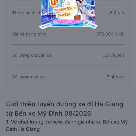
Thời gian di chuyển
6.8 giờ
Giá vé trung bình
375.000 VNĐ
Số lượng chuyến xe
32 chuyến
Số lượng nhà xe
7 nhà xe
Giới thiệu tuyến đường xe đi Hà Giang
từ Bến xe Mỹ Đình 08/2026
1. Về chất lượng, review, đánh giá nhà xe Bến xe Mỹ
Đình Hà Giang