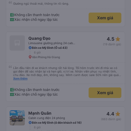
Giường ngủ thoải mái, thông tin rõ ràng.
Không cần thanh toán trước
Xem giá
Xác nhận chỗ ngay lập tức
star_rate
Quang Đạo
4.5
Limousine giường phòng 24 cabin (Ghép)
(19 đánh giá)
Bến xe Mỹ Đình (Ô số 43)
6 giờ
Văn Phòng Hà Giang
Lần đầu tiên đi xe khách nhưng rất hài lòng. Tối hôm trước khi đi nhà xe có
gọi điện để xác nhận lại và hẹn giờ, vị trí xe. Nhân viên phục vụ nhiệt tình,
chu đáo. Xe mới đẹp, êm, không say. Mình canh được sale 50% nên giá quá
rẻ cho một chuyến đi chất lượng. Rất hài lòng!
Xem thêm
Không cần thanh toán trước
Xem giá
Xác nhận chỗ ngay lập tức
star_rate
Mạnh Quân
4.4
Cabin cung điện 24 phòng
(663 đánh giá)
Bến xe Mỹ Đình (ô đón khách số 16)
6 giờ