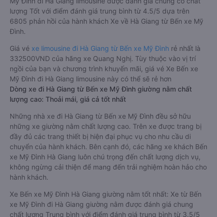
Mỹ Đình đi Hà Giang limousine được đánh giá chung có chất
lượng Tốt với điểm đánh giá trung bình từ 4.5/5 dựa trên
6805 phản hồi của hành khách Xe về Hà Giang từ Bến xe Mỹ
Đình.
Giá vé
xe limousine đi Hà Giang từ Bến xe Mỹ Đình
rẻ nhất là
332500VND của hãng xe Quang Nghị. Tùy thuộc vào vị trí
ngồi của bạn và chương trình khuyến mãi, giá vé Xe Bến xe
Mỹ Đình đi Hà Giang limousine này có thể sẽ rẻ hơn
Dòng xe đi Hà Giang từ Bến xe Mỹ Đình giường nằm chất
lượng cao: Thoải mái, giá cả tốt nhất
Những nhà xe đi Hà Giang từ Bến xe Mỹ Đình đều sở hữu
những xe giường nằm chất lượng cao. Trên xe được trang bị
đầy đủ các trang thiết bị hiện đại phục vụ cho nhu cầu di
chuyển của hành khách. Bên cạnh đó, các hãng xe khách Bến
xe Mỹ Đình Hà Giang luôn chú trọng đến chất lượng dịch vụ,
không ngừng cải thiện để mang đến trải nghiệm hoàn hảo cho
hành khách.
Xe Bến xe Mỹ Đình Hà Giang giường nằm tốt nhất: Xe từ Bến
xe Mỹ Đình đi Hà Giang giường nằm được đánh giá chung
chất lượng Trung bình với điểm đánh giá trung bình từ 3.5/5