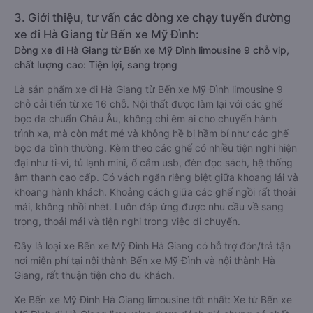
3. Giới thiệu, tư vấn các dòng xe chạy tuyến đường
xe đi Hà Giang từ Bến xe Mỹ Đình:
Dòng xe đi Hà Giang từ Bến xe Mỹ Đình limousine 9 chỗ vip,
chất lượng cao: Tiện lợi, sang trọng
Là sản phẩm xe đi Hà Giang từ Bến xe Mỹ Đình limousine 9
chỗ cải tiến từ xe 16 chỗ. Nội thất được làm lại với các ghế
bọc da chuẩn Châu Âu, không chỉ êm ái cho chuyến hành
trình xa, mà còn mát mẻ và không hề bị hầm bí như các ghế
bọc da bình thường. Kèm theo các ghế có nhiều tiện nghi hiện
đại như ti-vi, tủ lạnh mini, ổ cắm usb, đèn đọc sách, hệ thống
âm thanh cao cấp. Có vách ngăn riêng biệt giữa khoang lái và
khoang hành khách. Khoảng cách giữa các ghế ngồi rất thoải
mái, không nhồi nhét. Luôn đáp ứng được nhu cầu về sang
trọng, thoải mái và tiện nghi trong việc di chuyển.
Đây là loại xe Bến xe Mỹ Đình Hà Giang có hỗ trợ đón/trả tận
nơi miễn phí tại nội thành Bến xe Mỹ Đình và nội thành Hà
Giang, rất thuận tiện cho du khách.
Xe Bến xe Mỹ Đình Hà Giang limousine tốt nhất: Xe từ Bến xe