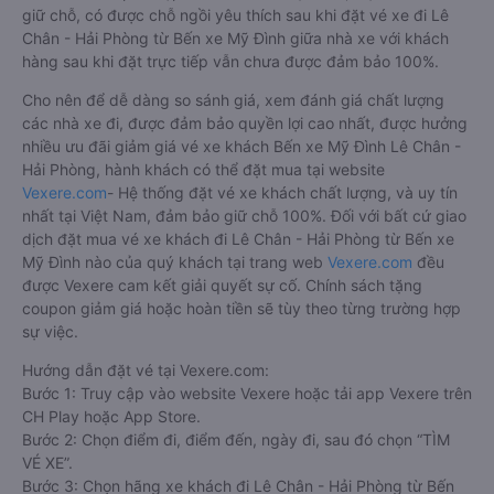
giữ chỗ, có được chỗ ngồi yêu thích sau khi đặt vé xe đi Lê
Chân - Hải Phòng từ Bến xe Mỹ Đình giữa nhà xe với khách
hàng sau khi đặt trực tiếp vẫn chưa được đảm bảo 100%.
Cho nên để dễ dàng so sánh giá, xem đánh giá chất lượng
các nhà xe đi, được đảm bảo quyền lợi cao nhất, được hưởng
nhiều ưu đãi giảm giá vé xe khách Bến xe Mỹ Đình Lê Chân -
Hải Phòng, hành khách có thể đặt mua tại website
Vexere.com
- Hệ thống đặt vé xe khách chất lượng, và uy tín
nhất tại Việt Nam, đảm bảo giữ chỗ 100%. Đối với bất cứ giao
dịch đặt mua vé xe khách đi Lê Chân - Hải Phòng từ Bến xe
Mỹ Đình nào của quý khách tại trang web
Vexere.com
đều
được Vexere cam kết giải quyết sự cố. Chính sách tặng
coupon giảm giá hoặc hoàn tiền sẽ tùy theo từng trường hợp
sự việc.
Hướng dẫn đặt vé tại Vexere.com:
Bước 1: Truy cập vào website Vexere hoặc tải app Vexere trên
CH Play hoặc App Store.
Bước 2: Chọn điểm đi, điểm đến, ngày đi, sau đó chọn “TÌM
VÉ XE”.
Bước 3: Chọn hãng xe khách đi Lê Chân - Hải Phòng từ Bến