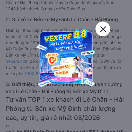
Chân - Hải Phòng tốt nhất tuyến được đánh giá 4.1/5 bởi
1348 hành khách là nhà xe Kết Đoàn Bus.
2. Giá vé xe Bến xe Mỹ Đình Lê Chân - Hải Phòng
Hiện tại, theo cập nhật mới nhất của
Vexere.com
, giá vé xe
khách đi Lê Chân - Hải Phòng từ Bến xe Mỹ Đình có mức giá
dao động từ 170000 đồng - 170000 đồng. Trong đó, nhà xe
Kết Đoàn Bus có giá vé rẻ nhất, chỉ 170000 đồng. Đặt vé xe
Bến xe Mỹ Đình Lê Chân - Hải Phòng chính hãng tại
Vexere.com
để có giá rẻ nhất, đảm bảo giữ chỗ 100% và hỗ
trợ đổi trả vé miễn phí. Tổng đài tư vấn, đặt vé và đổi trả vé
miễn phí:
1900 888684
.
3. Giới thiệu, tư vấn các dòng xe chạy tuyến đường
xe đi Lê Chân - Hải Phòng từ Bến xe Mỹ Đình:
Tư vấn TOP 1 xe khách đi Lê Chân - Hải
Phòng từ Bến xe Mỹ Đình chất lượng
cao, uy tín, giá rẻ nhất 08/2026
null