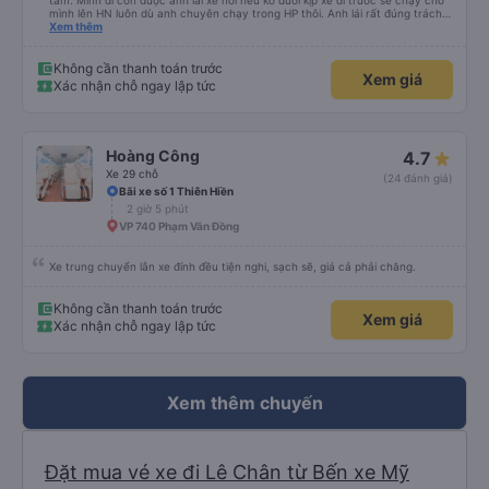
tâm. Mình đi còn được anh lái xe nói nếu ko đuổi kịp xe đi trước sẽ chạy chở
mình lên HN luôn dù anh chuyên chạy trong HP thôi. Anh lái rất đúng trách
nhiệm của công ty là đặt khách lên hàng đầu. Sẽ ủng hộ xe dài dài. P/s: xe
Xem thêm
ko có mùi, đi rất mượt, ko bị say
Không cần thanh toán trước
Xem giá
Xác nhận chỗ ngay lập tức
Hoàng Công
4.7
Xe 29 chỗ
(24 đánh giá)
Bãi xe số 1 Thiên Hiền
2 giờ 5 phút
VP 740 Phạm Văn Đồng
Xe trung chuyển lẫn xe đính đều tiện nghi, sạch sẽ, giá cả phải chăng.
Không cần thanh toán trước
Xem giá
Xác nhận chỗ ngay lập tức
Xem thêm chuyến
Đặt mua vé xe đi Lê Chân từ Bến xe Mỹ