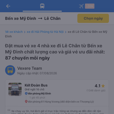
arrow_back
Tải app Vexere ngay!
Tải app Vexere
-30k
Mở app
Mở app
Nhận ưu đãi thành viên độc
-30k/ghế khi đặt vé máy bay qua
quyền
app
Bến xe Mỹ Đình
Lê Chân
Chọn ngày
Vé xe khách
xe đi Hải Phòng từ Hà Nội
xe đi Lê Chân từ Bến xe Mỹ
Đình
Đặt mua vé xe 4 nhà xe đi Lê Chân từ Bến xe
Mỹ Đình chất lượng cao và giá vé ưu đãi nhất
:
87 chuyến mỗi ngày
Vexere Team
Ngày cập nhật: 07/08/2026
Kết Đoàn Bus
4.1
Ghế ngồi 16 chỗ
(1348 đánh giá)
Văn phòng Mỹ Đình
1 giờ 45 phút
Văn phòng 61 Hùng Vương (đối diện bến xe Thượng Lý)
Xe chạy uy tín, hơi lệch giờ vì trục trặc hỏng xe nhưng xe đến đón rất tận