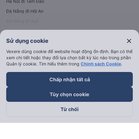
Hà Nội đi Tam Đảo
Đà Nẵng đi Hội An
Đà Nẵng đi Huế
Hải Phòng đi Hà Nội
Xem tất cả tuyến đường
close
Sử dụng cookie
Vexere dùng cookie để website hoạt động ổn định. Bạn có thể
xem chi tiết hoặc thay đổi lựa chọn bất kỳ lúc nào trong phần
Quản lý cookie. Tìm hiểu thêm trong
Chính sách Cookie
.
Chấp nhận tất cả
keyboard_arrow_down
Về chúng tôi
Tùy chọn cookie
keyboard_arrow_down
Hỗ trợ
Từ chối
keyboard_arrow_down
Trở thành đối tác