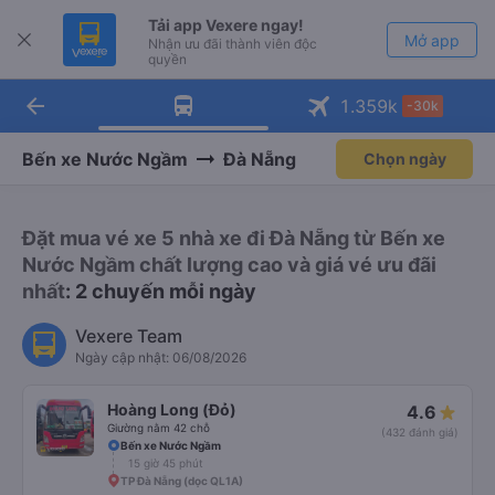
Tải app Vexere ngay!
Mở app
Nhận ưu đãi thành viên độc
quyền
arrow_back
Tải app Vexere
1.359
k
-30k
Mở app
-30k/ghế khi đặt vé máy bay qua
app
Bến xe Nước Ngầm
Đà Nẵng
Chọn ngày
Đặt mua vé xe 5 nhà xe đi Đà Nẵng từ Bến xe
Nước Ngầm chất lượng cao và giá vé ưu đãi
nhất
: 2 chuyến mỗi ngày
Vexere Team
Ngày cập nhật: 06/08/2026
Hoàng Long (Đỏ)
4.6
Giường nằm 42 chỗ
(432 đánh giá)
Bến xe Nước Ngầm
15 giờ 45 phút
TP Đà Nẵng (dọc QL1A)