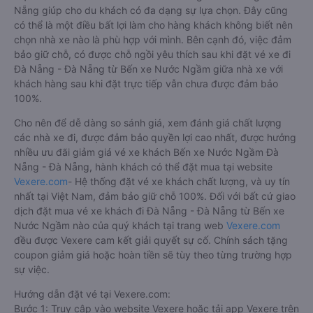
Nẵng giúp cho du khách có đa dạng sự lựa chọn. Đây cũng
có thể là một điều bất lợi làm cho hàng khách không biết nên
chọn nhà xe nào là phù hợp với mình. Bên cạnh đó, việc đảm
bảo giữ chỗ, có được chỗ ngồi yêu thích sau khi đặt vé xe đi
Đà Nẵng - Đà Nẵng từ Bến xe Nước Ngầm giữa nhà xe với
khách hàng sau khi đặt trực tiếp vẫn chưa được đảm bảo
100%.
Cho nên để dễ dàng so sánh giá, xem đánh giá chất lượng
các nhà xe đi, được đảm bảo quyền lợi cao nhất, được hưởng
nhiều ưu đãi giảm giá vé xe khách Bến xe Nước Ngầm Đà
Nẵng - Đà Nẵng, hành khách có thể đặt mua tại website
Vexere.com
- Hệ thống đặt vé xe khách chất lượng, và uy tín
nhất tại Việt Nam, đảm bảo giữ chỗ 100%. Đối với bất cứ giao
dịch đặt mua vé xe khách đi Đà Nẵng - Đà Nẵng từ Bến xe
Nước Ngầm nào của quý khách tại trang web
Vexere.com
đều được Vexere cam kết giải quyết sự cố. Chính sách tặng
coupon giảm giá hoặc hoàn tiền sẽ tùy theo từng trường hợp
sự việc.
Hướng dẫn đặt vé tại Vexere.com:
Bước 1: Truy cập vào website Vexere hoặc tải app Vexere trên