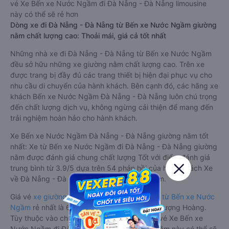
vé Xe Bến xe Nước Ngầm đi Đà Nẵng - Đà Nẵng limousine
này có thể sẽ rẻ hơn
Dòng xe đi Đà Nẵng - Đà Nẵng từ Bến xe Nước Ngầm giường
nằm chất lượng cao: Thoải mái, giá cả tốt nhất
Những nhà xe đi Đà Nẵng - Đà Nẵng từ Bến xe Nước Ngầm
đều sở hữu những xe giường nằm chất lượng cao. Trên xe
được trang bị đầy đủ các trang thiết bị hiện đại phục vụ cho
nhu cầu di chuyển của hành khách. Bên cạnh đó, các hãng xe
khách Bến xe Nước Ngầm Đà Nẵng - Đà Nẵng luôn chú trọng
đến chất lượng dịch vụ, không ngừng cải thiện để mang đến
trải nghiệm hoàn hảo cho hành khách.
Xe Bến xe Nước Ngầm Đà Nẵng - Đà Nẵng giường nằm tốt
nhất: Xe từ Bến xe Nước Ngầm đi Đà Nẵng - Đà Nẵng giường
nằm được đánh giá chung chất lượng Tốt với điểm đánh giá
trung bình từ 3.9/5 dựa trên 54 phản hồi của hành khách Xe
về Đà Nẵng - Đà Nẵng từ Bến xe Nước Ngầm.
Giá vé
xe giường nằm đi Đà Nẵng - Đà Nẵng từ Bến xe Nước
Ngầm
rẻ nhất là 650000VND của hãng xe Phượng Hoàng.
Tùy thuộc vào chương trình khuyến mãi, giá vé Xe Bến xe
Nước Ngầm đi Đà Nẵng - Đà Nẵng giường nằm này có thể sẽ