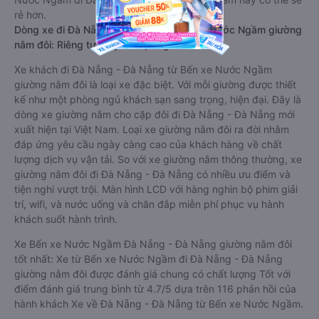
rẻ hơn.
Dòng xe đi Đà Nẵng - Đà Nẵng từ Bến xe Nước Ngầm giường
nằm đôi: Riêng tư, đầy đủ tiện nghi
Xe khách đi Đà Nẵng - Đà Nẵng từ Bến xe Nước Ngầm
giường nằm đôi là loại xe đặc biệt. Với mỗi giường được thiết
kế như một phòng ngủ khách sạn sang trọng, hiện đại. Đây là
dòng xe giường nằm cho cặp đôi đi Đà Nẵng - Đà Nẵng mới
xuất hiện tại Việt Nam. Loại xe giường nằm đôi ra đời nhằm
đáp ứng yêu cầu ngày càng cao của khách hàng về chất
lượng dịch vụ vận tải. So với xe giường nằm thông thường, xe
giường nằm đôi đi Đà Nẵng - Đà Nẵng có nhiều ưu điểm và
tiện nghi vượt trội. Màn hình LCD với hàng nghìn bộ phim giải
trí, wifi, và nước uống và chăn đắp miễn phí phục vụ hành
khách suốt hành trình.
Xe Bến xe Nước Ngầm Đà Nẵng - Đà Nẵng giường nằm đôi
tốt nhất: Xe từ Bến xe Nước Ngầm đi Đà Nẵng - Đà Nẵng
giường nằm đôi được đánh giá chung có chất lượng Tốt với
điểm đánh giá trung bình từ 4.7/5 dựa trên 116 phản hồi của
hành khách Xe về Đà Nẵng - Đà Nẵng từ Bến xe Nước Ngầm.