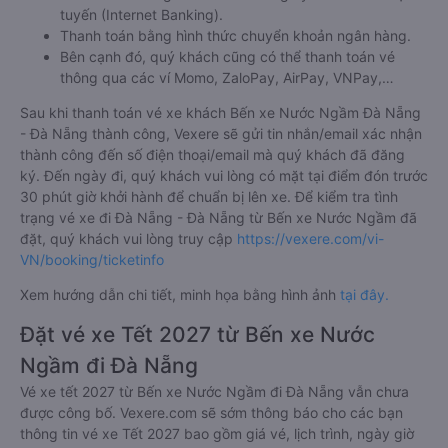
tuyến (Internet Banking).
Thanh toán bằng hình thức chuyển khoản ngân hàng.
Bên cạnh đó, quý khách cũng có thể thanh toán vé
thông qua các ví Momo, ZaloPay, AirPay, VNPay,…
Sau khi thanh toán vé xe khách Bến xe Nước Ngầm Đà Nẵng
- Đà Nẵng thành công, Vexere sẽ gửi tin nhắn/email xác nhận
thành công đến số điện thoại/email mà quý khách đã đăng
ký. Đến ngày đi, quý khách vui lòng có mặt tại điểm đón trước
30 phút giờ khởi hành để chuẩn bị lên xe. Để kiểm tra tình
trạng vé xe đi Đà Nẵng - Đà Nẵng từ Bến xe Nước Ngầm đã
đặt, quý khách vui lòng truy cập
https://vexere.com/vi-
VN/booking/ticketinfo
Xem hướng dẫn chi tiết, minh họa bằng hình ảnh
tại đây.
Đặt vé xe Tết 2027 từ Bến xe Nước
Ngầm đi Đà Nẵng
Vé xe tết 2027 từ Bến xe Nước Ngầm đi Đà Nẵng vẫn chưa
được công bố. Vexere.com sẽ sớm thông báo cho các bạn
thông tin vé xe Tết 2027 bao gồm giá vé, lịch trình, ngày giờ