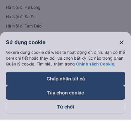
Hà Nội đi Hạ Long
Hà Nội đi Sa Pa
Hà Nội đi Tam Đảo
Đà Nẵng đi Hội An
close
Sử dụng cookie
Đà Nẵng đi Huế
Vexere dùng cookie để website hoạt động ổn định. Bạn có thể
Hải Phòng đi Hà Nội
Xem tất cả tuyến đường
xem chi tiết hoặc thay đổi lựa chọn bất kỳ lúc nào trong phần
Quản lý cookie. Tìm hiểu thêm trong
Chính sách Cookie
.
Chấp nhận tất cả
Tùy chọn cookie
keyboard_arrow_down
Từ chối
Về chúng tôi
keyboard_arrow_down
Hỗ trợ