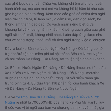
các ghế bọc da chuẩn Châu Âu, không chỉ êm ái cho chuyến
hành trình xa, mà còn mát mẻ và không hề bị hầm bí như các
ghế bọc da bình thường. Kèm theo các ghế có nhiều tiện nghi
hiện đại như ti-vi, tủ lạnh mini, ổ cắm usb, đèn đọc sách, hệ
thống âm thanh cao cấp. Có vách ngăn riêng biệt giữa
khoang lái và khoang hành khách. Khoảng cách giữa các ghế
ngồi rất thoải mái, không nhồi nhét. Luôn đáp ứng được nhu
cầu về sang trọng, thoải mái và tiện nghi trong việc di chuyển.
Đây là loại xe Bến xe Nước Ngầm Đà Nẵng - Đà Nẵng có hỗ
trợ đón/trả tận nơi miễn phí tại nội thành Bến xe Nước Ngầm
và nội thành Đà Nẵng - Đà Nẵng, rất thuận tiện cho du khách.
Xe Bến xe Nước Ngầm Đà Nẵng - Đà Nẵng limousine tốt nhất:
Xe từ Bến xe Nước Ngầm đi Đà Nẵng - Đà Nẵng limousine
được đánh giá chung có chất lượng Tốt với điểm đánh giá
trung bình từ 4.7/5 dựa trên 116 phản hồi của hành khách Xe
về Đà Nẵng - Đà Nẵng từ Bến xe Nước Ngầm.
Giá vé
xe limousine đi Đà Nẵng - Đà Nẵng từ Bến xe Nước
Ngầm
rẻ nhất là 700000VND của hãng xe Phú Mỹ Hạnh. Tùy
thuộc vào vị trí ngồi của bạn và chương trình khuyến mãi, giá