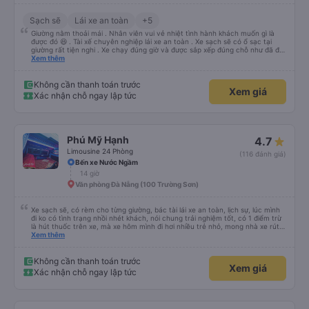
Sạch sẽ
Lái xe an toàn
+5
Giường nằm thoải mái . Nhân viên vui vẻ nhiệt tình hành khách muốn gì là
được đó 😆 . Tài xế chuyên nghiệp lái xe an toàn . Xe sạch sẽ có ổ sạc tại
giường rất tiện nghi . Xe chạy đúng giờ và được sắp xếp đúng chỗ như đã đặt
. Điểm 10 cho hoàng long đỏ 👍
Xem thêm
Không cần thanh toán trước
Xem giá
Xác nhận chỗ ngay lập tức
Phú Mỹ Hạnh
4.7
Limousine 24 Phòng
(116 đánh giá)
Bến xe Nước Ngầm
14 giờ
Văn phòng Đà Nẵng (100 Trường Sơn)
Xe sạch sẽ, có rèm cho từng giường, bác tài lái xe an toàn, lịch sự, lúc mình
đi ko có tình trạng nhồi nhét khách, nói chung trải nghiệm tốt, có 1 điểm trừ
là hút thuốc trên xe, mà xe hôm mình đi hơi nhiều trẻ nhỏ, mong nhà xe rút
kinh nghiệm khi đọc đc bình luận này
Xem thêm
Không cần thanh toán trước
Xem giá
Xác nhận chỗ ngay lập tức