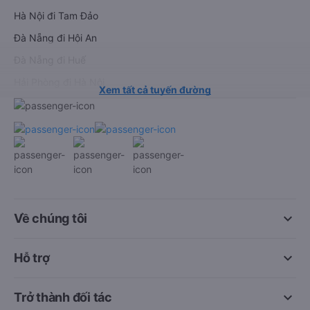
Hà Nội đi Tam Đảo
Đà Nẵng đi Hội An
Đà Nẵng đi Huế
Hải Phòng đi Hà Nội
Xem tất cả tuyến đường
keyboard_arrow_down
Về chúng tôi
keyboard_arrow_down
Hỗ trợ
keyboard_arrow_down
Trở thành đối tác