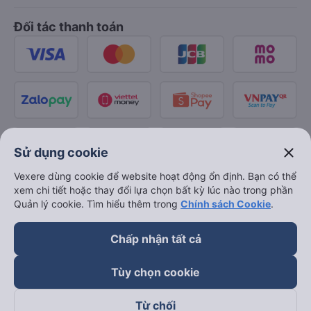
Đối tác thanh toán
close
Sử dụng cookie
Vexere dùng cookie để website hoạt động ổn định. Bạn có thể
xem chi tiết hoặc thay đổi lựa chọn bất kỳ lúc nào trong phần
Quản lý cookie. Tìm hiểu thêm trong
Chính sách Cookie
.
Chấp nhận tất cả
Tùy chọn cookie
Từ chối