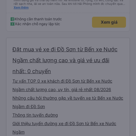
mình đúng giờ và thái độ niềm nở. Xe limosine to, rộng, có wifi, cổng sạc và
rất sạch nha, lái xe an toàn nữa. Sau khi tới Hải Phòng mình đc chuyển qua
xe trung chuyển ( vf6) sạch sẽ, thoải mái bạn lái xe rất nice. 1 trải nghiệm
Xem thêm
tuyệt vời! Cảm ơn nhiều
Không cần thanh toán trước
Xem giá
Xác nhận chỗ ngay lập tức
Đặt mua vé xe đi Đồ Sơn từ Bến xe Nước
Ngầm chất lượng cao và giá vé ưu đãi
nhất: 0 chuyến
Tư vấn TOP 0 xe khách đi Đồ Sơn từ Bến xe Nước
Ngầm chất lượng cao, uy tín, giá rẻ nhất 08/2026
Những câu hỏi thường gặp về tuyến xe từ Bến xe Nước
Ngầm đi Đồ Sơn
Thông tin tuyến đường
Giới thiệu tuyến đường xe đi Đồ Sơn từ Bến xe Nước
Ngầm