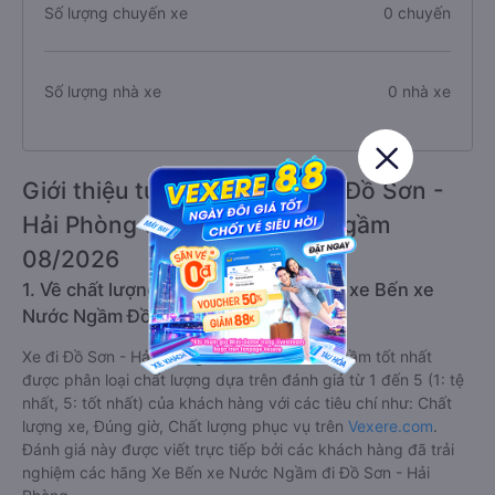
Số lượng chuyến xe
0 chuyến
Số lượng nhà xe
0 nhà xe
Giới thiệu tuyến đường xe đi Đồ Sơn -
Hải Phòng từ Bến xe Nước Ngầm
08/2026
1. Về chất lượng, review, đánh giá nhà xe Bến xe
Nước Ngầm Đồ Sơn - Hải Phòng
Xe đi Đồ Sơn - Hải Phòng từ Bến xe Nước Ngầm tốt nhất
được phân loại chất lượng dựa trên đánh giá từ 1 đến 5 (1: tệ
nhất, 5: tốt nhất) của khách hàng với các tiêu chí như: Chất
lượng xe, Đúng giờ, Chất lượng phục vụ trên
Vexere.com
.
Đánh giá này được viết trực tiếp bởi các khách hàng đã trải
nghiệm các hãng Xe Bến xe Nước Ngầm đi Đồ Sơn - Hải