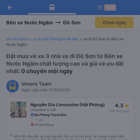
arrow_back
Tải app Vexere ngay!
Tải app Vexere
-30k
Mở app
Mở app
Nhận ưu đãi thành viên độc
-30k/ghế khi đặt vé máy bay qua
quyền
app
Bến xe Nước Ngầm
Đồ Sơn
Chọn ngày
Vé xe khách
xe đi Hải Phòng từ Hà Nội
xe đi Đồ Sơn từ Bến xe
Nước Ngầm
Đặt mua vé xe 3 nhà xe đi Đồ Sơn từ Bến xe
Nước Ngầm chất lượng cao và giá vé ưu đãi
nhất
: 0 chuyến mỗi ngày
Vexere Team
Ngày cập nhật: 07/08/2026
Nguyễn Gia Limousine (Hải Phòng)
4.3
Limousine 11 chỗ
(199 đánh giá)
Văn Phòng Thạch Bàn
1 giờ
VP Hải Phòng
Mình lần đầu đặt xe của Nguyễn Gia và rất hài lòng. Xe chung truyển đón