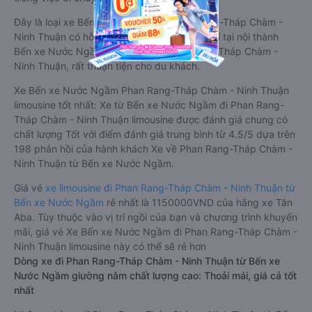
riêng biệt giữa khoang lái và khoang hành khách. Khoảng
cách giữa các ghế ngồi rất thoải mái, không nhồi nhét. Luôn
đáp ứng được nhu cầu về sang trọng, thoải mái và tiện nghi
trong việc di chuyển.
Đây là loại xe Bến xe Nước Ngầm Phan Rang-Tháp Chàm -
Ninh Thuận có hỗ trợ đón/trả tận nơi miễn phí tại nội thành
Bến xe Nước Ngầm và nội thành Phan Rang-Tháp Chàm -
Ninh Thuận, rất thuận tiện cho du khách.
Xe Bến xe Nước Ngầm Phan Rang-Tháp Chàm - Ninh Thuận
limousine tốt nhất: Xe từ Bến xe Nước Ngầm đi Phan Rang-
Tháp Chàm - Ninh Thuận limousine được đánh giá chung có
chất lượng Tốt với điểm đánh giá trung bình từ 4.5/5 dựa trên
198 phản hồi của hành khách Xe về Phan Rang-Tháp Chàm -
Ninh Thuận từ Bến xe Nước Ngầm.
Giá vé
xe limousine đi Phan Rang-Tháp Chàm - Ninh Thuận từ
Bến xe Nước Ngầm
rẻ nhất là 1150000VND của hãng xe Tân
Aba. Tùy thuộc vào vị trí ngồi của bạn và chương trình khuyến
mãi, giá vé Xe Bến xe Nước Ngầm đi Phan Rang-Tháp Chàm -
Ninh Thuận limousine này có thể sẽ rẻ hơn
Dòng xe đi Phan Rang-Tháp Chàm - Ninh Thuận từ Bến xe