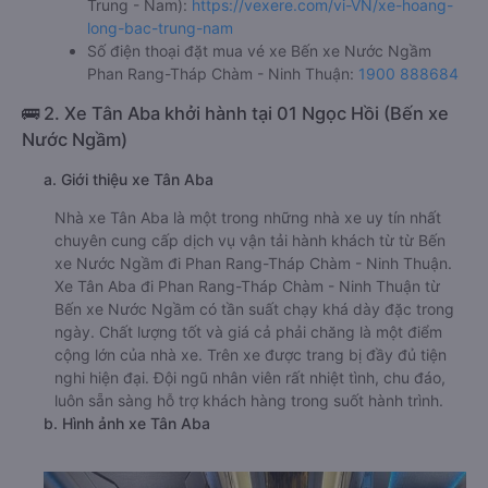
Văn phòng xe Hoàng Long (Bắc - Trung - Nam) ở Bến xe
Nước Ngầm:
Xem địa chỉ văn phòng nhà xe Hoàng Long (Bắc -
Trung - Nam):
https://vexere.com/vi-VN/xe-hoang-
long-bac-trung-nam
Số điện thoại đặt mua vé xe Bến xe Nước Ngầm
Phan Rang-Tháp Chàm - Ninh Thuận:
1900 888684
🚌 2. Xe Tân Aba khởi hành tại 01 Ngọc Hồi (Bến xe
Nước Ngầm)
a. Giới thiệu xe Tân Aba
Nhà xe Tân Aba là một trong những nhà xe uy tín nhất
chuyên cung cấp dịch vụ vận tải hành khách từ từ Bến
xe Nước Ngầm đi Phan Rang-Tháp Chàm - Ninh Thuận.
Xe Tân Aba đi Phan Rang-Tháp Chàm - Ninh Thuận từ
Bến xe Nước Ngầm có tần suất chạy khá dày đặc trong
ngày. Chất lượng tốt và giá cả phải chăng là một điểm
cộng lớn của nhà xe. Trên xe được trang bị đầy đủ tiện
nghi hiện đại. Đội ngũ nhân viên rất nhiệt tình, chu đáo,
luôn sẵn sàng hỗ trợ khách hàng trong suốt hành trình.