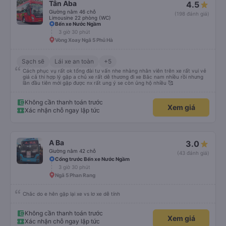
Xem giá
Xác nhận chỗ ngay lập tức
Tân Aba
4.5
Giường nằm 46 chỗ
(198 đánh giá)
Limousine 22 phòng (WC)
Bến xe Nước Ngầm
3 giờ 30 phút
Vòng Xoay Ngã 5 Phủ Hà
Sạch sẽ
Lái xe an toàn
+5
Cách phục vụ rất ok tổng đài tư vấn nhe nhàng nhân viên trên xe rất vui vẻ
giá cả thi hợp lý gặp a chủ xe rất dễ thương đi xe Bắc nam nhiều rồi nhưng
lần đầu tiên mới gặp được nx rất ung ý se còn ủng hộ nhiều 🥰
Không cần thanh toán trước
Xem giá
Xác nhận chỗ ngay lập tức
A Ba
3.0
Giường nằm 42 chỗ
(43 đánh giá)
Cổng trước Bến xe Nước Ngầm
3 giờ 30 phút
Ngã 5 Phan Rang