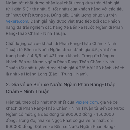
1. Về chất lượng, review, đánh giá nhà xe Bến xe
Nước Ngầm Phan Rang-Tháp Chàm - Ninh Thuận
Xe đi Phan Rang-Tháp Chàm - Ninh Thuận từ Bến xe Nước
Ngầm tốt nhất được phân loại chất lượng dựa trên đánh giá
từ 1 đến 5 (1: tệ nhất, 5: tốt nhất) của khách hàng với các tiêu
chí như: Chất lượng xe, Đúng giờ, Chất lượng phục vụ trên
Vexere.com
. Đánh giá này được viết trực tiếp bởi các khách
hàng đã trải nghiệm các hãng Xe Bến xe Nước Ngầm đi Phan
Rang-Tháp Chàm - Ninh Thuận.
Chất lượng các xe khách đi Phan Rang-Tháp Chàm - Ninh
Thuận từ Bến xe Nước Ngầm được đánh giá 4.5, với điểm
trung bình là 4.5/5 bởi 421 hành khách. Trong đó hãng xe
khách Bến xe Nước Ngầm Phan Rang-Tháp Chàm - Ninh
Thuận tốt nhất tuyến được đánh giá 4.7/5 bởi 163 hành khách
là nhà xe Hoàng Long (Bắc - Trung - Nam).
2. Giá vé xe Bến xe Nước Ngầm Phan Rang-Tháp
Chàm - Ninh Thuận
Hiện tại, theo cập nhật mới nhất của
Vexere.com
, giá vé xe
khách đi Phan Rang-Tháp Chàm - Ninh Thuận từ Bến xe Nước