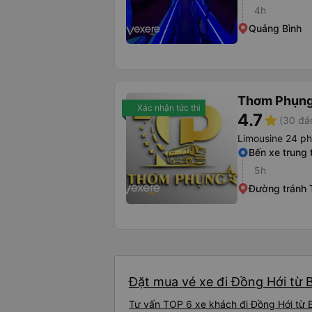
4h
Quảng Bình
Thơm Phụn
Xác nhận tức thì
4.7
star
(30 đá
Limousine 24 p
Bến xe trung
5h
Đường tránh 
Đặt mua vé xe đi Đồng Hới từ 
Tư vấn TOP 6 xe khách đi Đồng Hới từ B