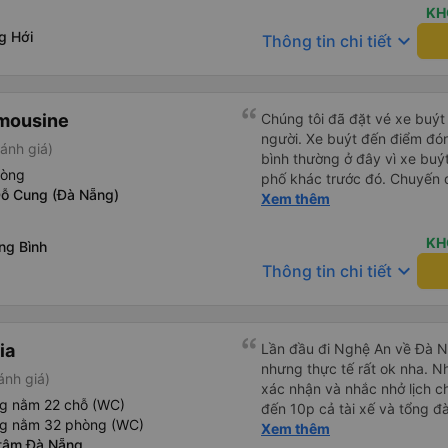
KH
g Hới
keyboard_arrow_down
Thông tin chi tiết
imousine
Chúng tôi đã đặt vé xe buýt
người. Xe buýt đến điểm đó
ánh giá)
bình thường ở đây vì xe buý
hòng
phố khác trước đó. Chuyến đ
ỗ Cung (Đà Nẵng)
và ngay cả người cao 1,80 m
Xem thêm
đến nơi, chúng tôi quên một 
nhận lại được vào tối hôm đ
KH
ng Bình
nhiên, tốt hơn hết là tránh 
keyboard_arrow_down
Thông tin chi tiết
tốt khi thấy công ty xe buý
mình. Chúng tôi chắc chắn sẽ
ia
Lần đầu đi Nghệ An về Đà N
nhưng thực tế rất ok nha. Nhà xe thân thiện, tổng đài gọi
ánh giá)
xác nhận và nhắc nhở lịch ch
ng nằm 22 chỗ (WC)
đến 10p cả tài xế và tổng đà
ng nằm 32 phòng (WC)
số xe và số điện thoại tài x
Xem thêm
 tâm Đà Nẵng