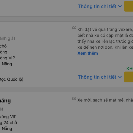
keyboard_arrow_down
Thông tin chi tiết
Khi đặt vé qua trang vexere, 
biết nhà xe có cập nhật là 
ánh giá)
thấy nhà xe liên lạc trước gi
chỗ
xe để hẹn nơi đón. Khi lên x
hòng
trang vexere thì lúc đó nhà 
Xem thêm
hòng VIP
nếu nhà xe liên hệ trước để 
à Nẵng
tránh để khách sốt ruột, lo l
KH
keyboard_arrow_down
Thông tin chi tiết
Dọc Quốc lộ)
hắng
Xe mới, sạch sẽ mát mẻ, nhân
á)
ường VIP
g 24 chỗ
à Nẵng