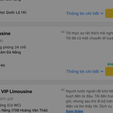
được. Mình đặt ghế nào thì giữ nguyên ghế đó cho mình.
Chỗ nằm rộng rãi, thoải mái
đến ĐN sớm gần 1 tiếng so với thời 
Dọc Quốc Lộ 1A)
keyboard_arrow_down
Thông tin chi tiết
sau có nhu cầu sẽ chọn nhà 
usine
Tôi thực sự rất thích trải ng
Tôi đã có một chuyến đi tuyệ
á)
ng phòng 24 chỗ
 tâm Đà Nẵng
KH
Hới
keyboard_arrow_down
Thông tin chi tiết
 VIP Limousine
Người nước ngoài rất khó hiể
buýt đến từ đâu. Tôi đến tr
ánh giá)
giờ, nhưng sau khi đi bộ hơn
hòng (Có WC)
điện và tìm thấy tôi. Dịch v
 Nẵng (70B Hoàng Văn Thái)
tôi ngủ ngon hơn ở khách sạn 
Xem thêm