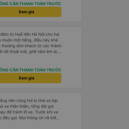
ÔNG CẦN THANH TOÁN TRƯỚC
Xem giá
 đêm từ Huế đến Hà Nội cho hai
n muộn một tiếng, điều này khá
t thường đón khách từ các thành
i rất thoải mái, ghế nằm êm ái,
 như tôi vẫn ngủ ngon. Sau khi
chiếc túi nhỏ trên xe, nhưng đã
ó hoàn toàn nguyên vẹn. Tất
ÔNG CẦN THANH TOÁN TRƯỚC
những rắc rối như vậy, nhưng thật
Xem giá
t quan tâm đến khách hàng của
 đi xe của họ lần nữa.
ẵng nên cũng hơi lo nhà xe bịp
ạy để tránh lỡ xe. Trước khi xe
i đều gọi. Mọi thông tin về biển
ế đều trùng khớp trong email nhận