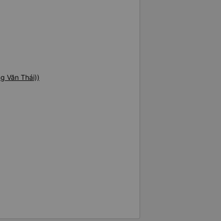
g
g Văn Thái))