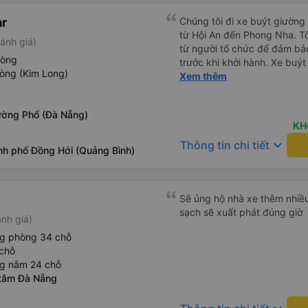
r
Chúng tôi đi xe buýt giườn
từ Hội An đến Phong Nha. T
ánh giá)
từ người tổ chức để đảm bảo
hòng
trước khi khởi hành. Xe buýt
òng (Kim Long)
trạng tuyệt vời. Các khoang
Xem thêm
phẳng hoàn toàn, hoặc bạn c
phần. Tôi cao 5&#39;4&quot
ờng Phổ (Đà Nẵng)
toàn, bạn tôi cao 5&#39;9&q
KH
bàn chân cong. Có một cổng 
keyboard_arrow_down
Thông tin chi tiết
lái xe rất an toàn và có hai 
nh phố Đồng Hới (Quảng Bình)
tôi cũng cảm thấy an toàn. C
sinh. Sau khi được thả xuốn
chúng tôi nhận ra rằng mình 
Sẽ ủng hộ nhà xe thêm nhiều
buýt. Tôi nhắn tin cho họ qu
sạch sẽ xuất phát đúng giờ
lập tức rằng họ sẽ yêu cầu 
ánh giá)
đã tìm thấy chúng và sắp x
ng phòng 34 chỗ
tôi trả lại chúng để chúng t
chỗ
thuận tiện. Nhìn chung rất ấn
ng nằm 24 chỗ
 tâm Đà Nẵng