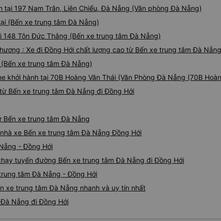
nh tại 197 Nam Trân, Liên Chiểu, Đà Nẵng (Văn phòng Đà Nẵng)
tại (Bến xe trung tâm Đà Nẵng)
ại 148 Tôn Đức Thắng (Bến xe trung tâm Đà Nẵng)
hương : Xe đi Đồng Hới chất lượng cao từ Bến xe trung tâm Đà Nẵn
i (Bến xe trung tâm Đà Nẵng)
ne khởi hành tại 70B Hoàng Văn Thái (Văn Phòng Đà Nẵng (70B Hoàn
từ Bến xe trung tâm Đà Nẵng đi Đồng Hới
từ Bến xe trung tâm Đà Nẵng
iá nhà xe Bến xe trung tâm Đà Nẵng Đồng Hới
 Nẵng - Đồng Hới
e chạy tuyến đường Bến xe trung tâm Đà Nẵng đi Đồng Hới
 trung tâm Đà Nẵng - Đồng Hới
n xe trung tâm Đà Nẵng nhanh và uy tín nhất
m Đà Nẵng đi Đồng Hới