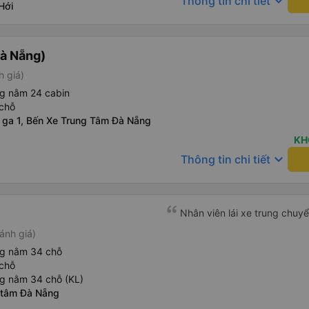
keyboard_arrow_down
Thông tin chi tiết
Hới
Đà Nẵng)
h giá)
ng nằm 24 cabin
chỗ
à ga 1, Bến Xe Trung Tâm Đà Nẵng
KH
keyboard_arrow_down
Thông tin chi tiết
Nhân viên lái xe trung chuyể
ánh giá)
ng nằm 34 chỗ
chỗ
g nằm 34 chỗ (KL)
 tâm Đà Nẵng