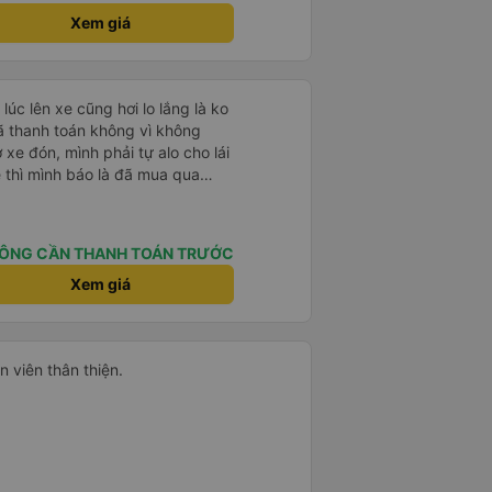
Xem giá
lúc lên xe cũng hơi lo lắng là ko
đã thanh toán không vì không
ờ xe đón, mình phải tự alo cho lái
e thì mình báo là đã mua qua
xe mới kiểm tra và OK. Như vậy,
xác nhận với khách là tốt nhất,
ắng.
ÔNG CẦN THANH TOÁN TRƯỚC
Xem giá
 viên thân thiện.