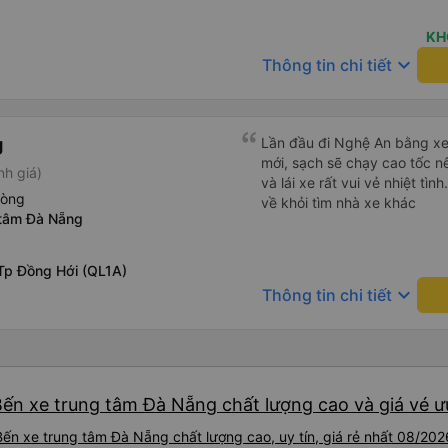
hơn nếu tiếng còi xe bớt to h
cho điểm tối đa. Cảm ơn bạn 
KH
keyboard_arrow_down
Thông tin chi tiết
g
Lần đầu đi Nghệ An bằng xe
mới, sạch sẽ chạy cao tốc n
nh giá)
và lái xe rất vui vẻ nhiệt tì
hòng
về khỏi tìm nhà xe khác
 tâm Đà Nẵng
Tp Đồng Hới (QL1A)
keyboard_arrow_down
Thông tin chi tiết
Bến xe trung tâm Đà Nẵng chất lượng cao và giá vé ư
ến xe trung tâm Đà Nẵng chất lượng cao, uy tín, giá rẻ nhất 08/202