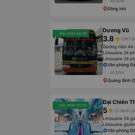
4h30m
Đồng Hới
Dương Vũ
Xác nhận tức thì
3.8
star
(367 đ
Giường nằm 44 
Limousine 24 p
Limousine 24 p
Văn phòng Đ
4h30m
Quảng Bình (
Đại Chiến T
Xác nhận tức thì
5
star
(2 đánh gi
Limousine 34 gi
Limousine giườn
Văn phòng Đ