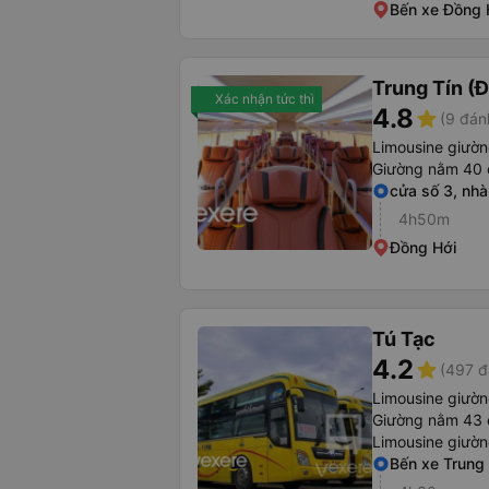
Bến xe Đồng 
Trung Tín (
Xác nhận tức thì
4.8
star
(9 đán
Limousine giườ
Giường nằm 40 
cửa số 3, nh
4h50m
Đồng Hới
Tú Tạc
4.2
star
(497 đ
Limousine giườ
Giường nằm 43 
Limousine giườn
Bến xe Trung