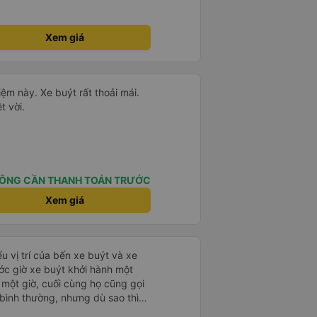
, xe chạy êm và không có mùi, về
gian dự kiến. 10 điểm, lần
Xem giá
xe này để đi Vinh <-> Đà Nẵng
hiệm này. Xe buýt rất thoải mái.
t vời.
ÔNG CẦN THANH TOÁN TRƯỚC
Xem giá
u vị trí của bến xe buýt và xe
ước giờ xe buýt khởi hành một
 một giờ, cuối cùng họ cũng gọi
ụ bình thường, nhưng dù sao thì
vì tôi rất thoải mái. Sẽ tuyệt