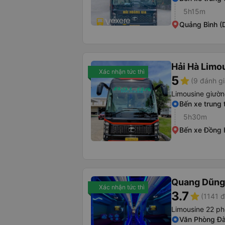
5h15m
Quảng Bình (
Hải Hà Limo
Xác nhận tức thì
5
star
(9 đánh gi
Limousine giườ
Bến xe trung
5h30m
Bến xe Đồng 
Quang Dũng
Xác nhận tức thì
3.7
star
(1141 đ
Limousine 22 p
Văn Phòng Đà