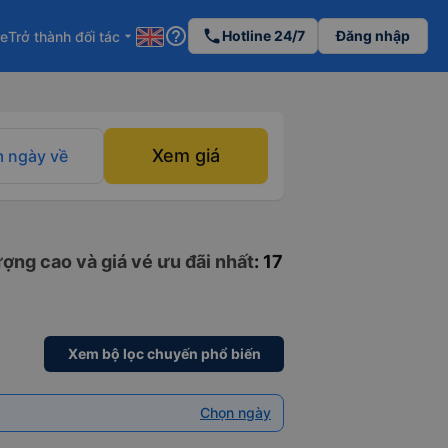
help_outline
phone
Hotline 24/7
Đăng nhập
re
Trở thành đối tác
arrow_drop_down
Xem giá
 ngày về
ợng cao và giá vé ưu đãi nhất
: 17
Xem bộ lọc chuyến phổ biến
Chọn ngày