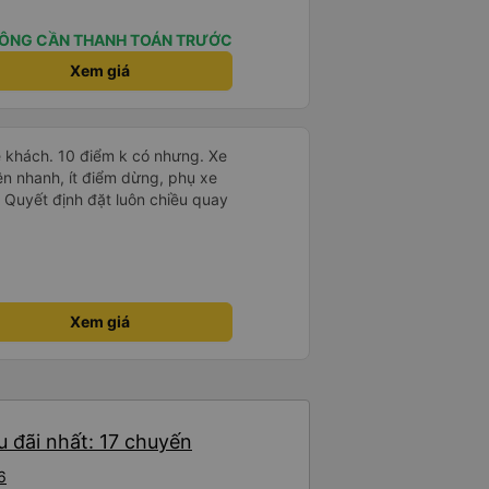
ơn. Nhưng tôi thích nó nên tôi
rất nhiều.
ÔNG CẦN THANH TOÁN TRƯỚC
Xem giá
 khách. 10 điểm k có nhưng. Xe
ên nhanh, ít điểm dừng, phụ xe
nh. Quyết định đặt luôn chiều quay
Xem giá
u đãi nhất: 17 chuyến
6