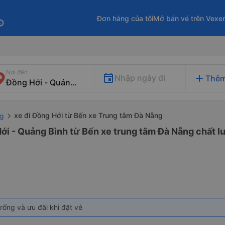
Đơn hàng của tôi
Mở bán vé trên Vexe
fo
Nơi đến
add
Nhập ngày đi
Thêm
xe đi Đồng Hới từ Bến xe Trung tâm Đà Nẵng
ng
ới - Quảng Bình từ Bến xe trung tâm Đà Nẵng chất lư
rống và ưu đãi khi đặt vé