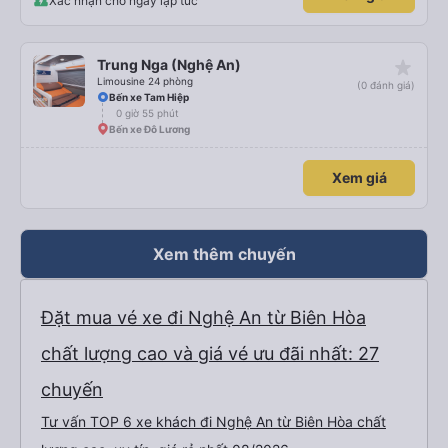
Xác nhận chỗ ngay lập tức
star_rate
Trung Nga (Nghệ An)
Limousine 24 phòng
(0 đánh giá)
Bến xe Tam Hiệp
0 giờ 55 phút
Bến xe Đô Lương
Xem giá
Xem thêm chuyến
Đặt mua vé xe đi Nghệ An từ Biên Hòa
chất lượng cao và giá vé ưu đãi nhất: 27
chuyến
Tư vấn TOP 6 xe khách đi Nghệ An từ Biên Hòa chất