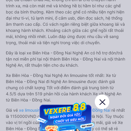
trình xa, mà còn mát mẻ và không hề bị hầm bí như các ghế
bọc da bình thường. Kèm theo các ghế có nhiều tiện nghi hiện
đại như ti-vi, tủ lạnh mini, ổ cắm usb, đèn đọc sách, hệ thống
âm thanh cao cấp. Có vách ngăn riêng biệt giữa khoang lái và
khoang hành khách. Khoảng cách giữa các ghế ngồi rất thoải
mái, không nhồi nhét. Luôn đáp ứng được nhu cầu về sang
trọng, thoải mái và tiện nghi trong việc di chuyển.
Đây là loại xe Biên Hòa - Đồng Nai Nghệ An có hỗ trợ đón/trả
tận nơi miễn phí tại nội thành Biên Hòa - Đồng Nai và nội thành
Nghệ An, rất thuận tiện cho du khách.
Xe Biên Hòa - Đồng Nai Nghệ An limousine tốt nhất: Xe từ
Biên Hòa - Đồng Nai đi Nghệ An limousine được đánh giá
chung có chất lượng Tốt với điểm đánh giá trung bình từ
4.5/5 dựa trên 519 phản hồi của hành khách Xe về Nghệ An
từ Biên Hòa - Đồng Nai.
Giá vé
xe limousine đi Nghệ An từ Biên Hòa - Đồng Nai
rẻ nhất
là 1150000VND của hãng xe Hoàng Long - Hà Nội. Tùy thuộc
vào vị trí ngồi của bạn và chương trình khuyến mãi, giá vé Xe
Biên Hòa - Đồng Nai đi Nghệ An limousine này có thể sẽ rẻ