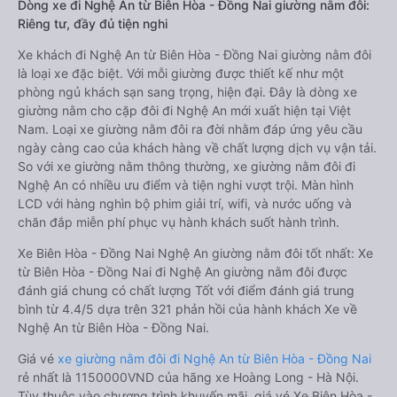
Dòng xe đi Nghệ An từ Biên Hòa - Đồng Nai giường nằm đôi:
Riêng tư, đầy đủ tiện nghi
Xe khách đi Nghệ An từ Biên Hòa - Đồng Nai giường nằm đôi
là loại xe đặc biệt. Với mỗi giường được thiết kế như một
phòng ngủ khách sạn sang trọng, hiện đại. Đây là dòng xe
giường nằm cho cặp đôi đi Nghệ An mới xuất hiện tại Việt
Nam. Loại xe giường nằm đôi ra đời nhằm đáp ứng yêu cầu
ngày càng cao của khách hàng về chất lượng dịch vụ vận tải.
So với xe giường nằm thông thường, xe giường nằm đôi đi
Nghệ An có nhiều ưu điểm và tiện nghi vượt trội. Màn hình
LCD với hàng nghìn bộ phim giải trí, wifi, và nước uống và
chăn đắp miễn phí phục vụ hành khách suốt hành trình.
Xe Biên Hòa - Đồng Nai Nghệ An giường nằm đôi tốt nhất: Xe
từ Biên Hòa - Đồng Nai đi Nghệ An giường nằm đôi được
đánh giá chung có chất lượng Tốt với điểm đánh giá trung
bình từ 4.4/5 dựa trên 321 phản hồi của hành khách Xe về
Nghệ An từ Biên Hòa - Đồng Nai.
Giá vé
xe giường nằm đôi đi Nghệ An từ Biên Hòa - Đồng Nai
rẻ nhất là 1150000VND của hãng xe Hoàng Long - Hà Nội.
Tùy thuộc vào chương trình khuyến mãi, giá vé Xe Biên Hòa -