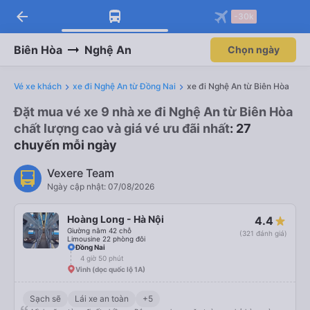
arrow_back
-30k
Biên Hòa
Nghệ An
Chọn ngày
Vé xe khách
xe đi Nghệ An từ Đồng Nai
xe đi Nghệ An từ Biên Hòa
Đặt mua vé xe 9 nhà xe đi Nghệ An từ Biên Hòa
chất lượng cao và giá vé ưu đãi nhất
: 27
chuyến mỗi ngày
Vexere Team
Ngày cập nhật: 07/08/2026
Hoàng Long - Hà Nội
4.4
Giường nằm 42 chỗ
(321 đánh giá)
Limousine 22 phòng đôi
Đồng Nai
4 giờ 50 phút
Vinh (dọc quốc lộ 1A)
Sạch sẽ
Lái xe an toàn
+5