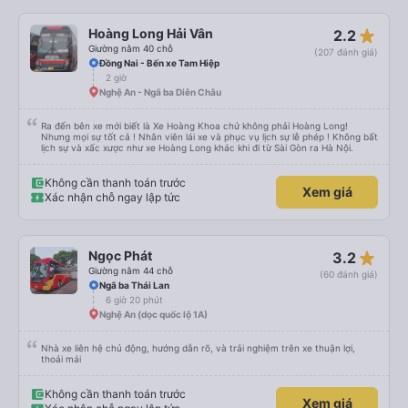
star_rate
Hoàng Long Hải Vân
2.2
Giường nằm 40 chỗ
(207 đánh giá)
Đồng Nai - Bến xe Tam Hiệp
2 giờ
Nghệ An - Ngã ba Diễn Châu
Ra đến bên xe mới biết là Xe Hoàng Khoa chứ không phải Hoàng Long!
Nhưng mọi sự tốt cả ! Nhân viên lái xe và phục vụ lịch sự lễ phép ! Không bất
lịch sự và xấc xược như xe Hoàng Long khác khi đi từ Sài Gòn ra Hà Nội.
Không cần thanh toán trước
Xem giá
Xác nhận chỗ ngay lập tức
star_rate
Ngọc Phát
3.2
Giường nằm 44 chỗ
(60 đánh giá)
Ngã ba Thái Lan
6 giờ 20 phút
Nghệ An (dọc quốc lộ 1A)
Nhà xe liên hệ chủ động, hướng dẫn rõ, và trải nghiệm trên xe thuận lợi,
thoải mái
Không cần thanh toán trước
Xem giá