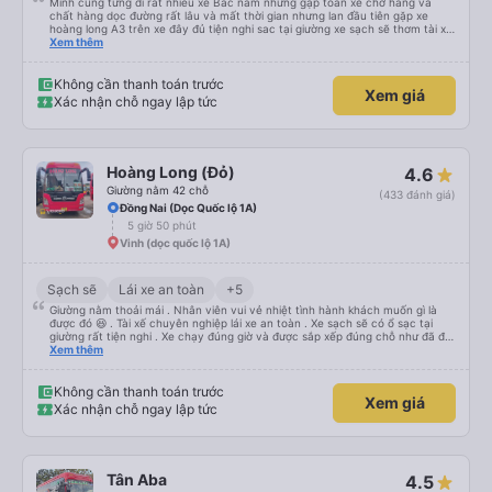
Mình cũng từng đi rất nhiều xe Bắc nam nhưng gặp toàn xe chở hàng và
chất hàng dọc đường rất lâu và mất thời gian nhưng lan đầu tiên gặp xe
hoàng long A3 trên xe đây đủ tiện nghi sac tại giường xe sạch sẽ thơm tài xế
lo xe thoải mái vui tính sẽ con ung hô nhe
Xem thêm
Không cần thanh toán trước
Xem giá
Xác nhận chỗ ngay lập tức
Hoàng Long (Đỏ)
4.6
Giường nằm 42 chỗ
(433 đánh giá)
Đồng Nai (Dọc Quốc lộ 1A)
5 giờ 50 phút
Vinh (dọc quốc lộ 1A)
Sạch sẽ
Lái xe an toàn
+5
Giường nằm thoải mái . Nhân viên vui vẻ nhiệt tình hành khách muốn gì là
được đó 😆 . Tài xế chuyên nghiệp lái xe an toàn . Xe sạch sẽ có ổ sạc tại
giường rất tiện nghi . Xe chạy đúng giờ và được sắp xếp đúng chỗ như đã đặt
. Điểm 10 cho hoàng long đỏ 👍
Xem thêm
Không cần thanh toán trước
Xem giá
Xác nhận chỗ ngay lập tức
Tân Aba
4.5