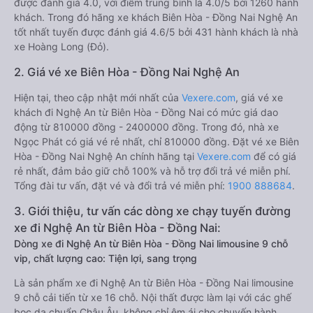
được đánh giá 4.0, với điểm trung bình là 4.0/5 bởi 1260 hành
khách. Trong đó hãng xe khách Biên Hòa - Đồng Nai Nghệ An
tốt nhất tuyến được đánh giá 4.6/5 bởi 431 hành khách là nhà
xe Hoàng Long (Đỏ).
2. Giá vé xe Biên Hòa - Đồng Nai Nghệ An
Hiện tại, theo cập nhật mới nhất của
Vexere.com
, giá vé xe
khách đi Nghệ An từ Biên Hòa - Đồng Nai có mức giá dao
động từ 810000 đồng - 2400000 đồng. Trong đó, nhà xe
Ngọc Phát có giá vé rẻ nhất, chỉ 810000 đồng. Đặt vé xe Biên
Hòa - Đồng Nai Nghệ An chính hãng tại
Vexere.com
để có giá
rẻ nhất, đảm bảo giữ chỗ 100% và hỗ trợ đổi trả vé miễn phí.
Tổng đài tư vấn, đặt vé và đổi trả vé miễn phí:
1900 888684
.
3. Giới thiệu, tư vấn các dòng xe chạy tuyến đường
xe đi Nghệ An từ Biên Hòa - Đồng Nai:
Dòng xe đi Nghệ An từ Biên Hòa - Đồng Nai limousine 9 chỗ
vip, chất lượng cao: Tiện lợi, sang trọng
Là sản phẩm xe đi Nghệ An từ Biên Hòa - Đồng Nai limousine
9 chỗ cải tiến từ xe 16 chỗ. Nội thất được làm lại với các ghế
bọc da chuẩn Châu Âu, không chỉ êm ái cho chuyến hành