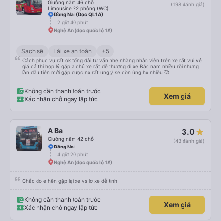
Giường nằm 46 chỗ
(198 đánh giá)
Limousine 22 phòng (WC)
Đồng Nai (Dọc QL1A)
2 giờ 40 phút
Nghệ An (dọc quốc lộ 1A)
Sạch sẽ
Lái xe an toàn
+5
Cách phục vụ rất ok tổng đài tư vấn nhe nhàng nhân viên trên xe rất vui vẻ
giá cả thi hợp lý gặp a chủ xe rất dễ thương đi xe Bắc nam nhiều rồi nhưng
lần đầu tiên mới gặp được nx rất ung ý se còn ủng hộ nhiều 🥰
Không cần thanh toán trước
Xem giá
Xác nhận chỗ ngay lập tức
A Ba
3.0
Giường nằm 42 chỗ
(43 đánh giá)
Đồng Nai
4 giờ 20 phút
Nghệ An (dọc quốc lộ 1A)
Chắc do e hên gặp lại xe vs lơ xe dễ tính
Không cần thanh toán trước
Xem giá
Xác nhận chỗ ngay lập tức