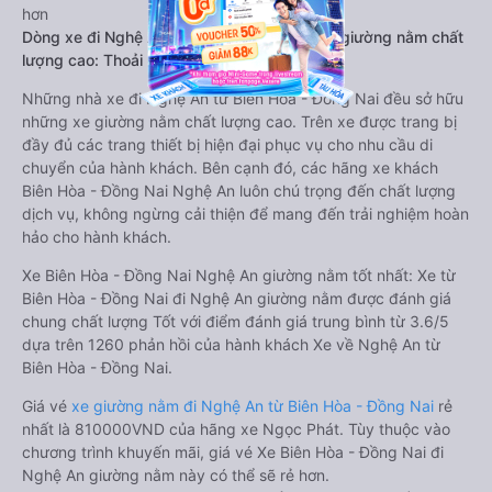
hơn
Dòng xe đi Nghệ An từ Biên Hòa - Đồng Nai giường nằm chất
lượng cao: Thoải mái, giá cả tốt nhất
Những nhà xe đi Nghệ An từ Biên Hòa - Đồng Nai đều sở hữu
những xe giường nằm chất lượng cao. Trên xe được trang bị
đầy đủ các trang thiết bị hiện đại phục vụ cho nhu cầu di
chuyển của hành khách. Bên cạnh đó, các hãng xe khách
Biên Hòa - Đồng Nai Nghệ An luôn chú trọng đến chất lượng
dịch vụ, không ngừng cải thiện để mang đến trải nghiệm hoàn
hảo cho hành khách.
Xe Biên Hòa - Đồng Nai Nghệ An giường nằm tốt nhất: Xe từ
Biên Hòa - Đồng Nai đi Nghệ An giường nằm được đánh giá
chung chất lượng Tốt với điểm đánh giá trung bình từ 3.6/5
dựa trên 1260 phản hồi của hành khách Xe về Nghệ An từ
Biên Hòa - Đồng Nai.
Giá vé
xe giường nằm đi Nghệ An từ Biên Hòa - Đồng Nai
rẻ
nhất là 810000VND của hãng xe Ngọc Phát. Tùy thuộc vào
chương trình khuyến mãi, giá vé Xe Biên Hòa - Đồng Nai đi
Nghệ An giường nằm này có thể sẽ rẻ hơn.