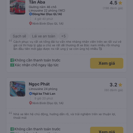
Tân Aba
4.5
Giường nằm 46 chỗ
(198 đánh giá)
Limousine 22 phòng (WC)
Đồng Nai (Dọc QL1A)
4 giờ 40 phút
Ninh Bình (Dọc QL 1A)
Sạch sẽ
Lái xe an toàn
+5
Cách phục vụ rất ok tổng đài tư vấn nhe nhàng nhân viên trên xe rất vui vẻ
giá cả thi hợp lý gặp a chủ xe rất dễ thương đi xe Bắc nam nhiều rồi nhưng
lần đầu tiên mới gặp được nx rất ung ý se còn ủng hộ nhiều 🥰
Không cần thanh toán trước
Xem giá
Xác nhận chỗ ngay lập tức
Ngọc Phát
3.2
Limousine 24 phòng
(60 đánh giá)
Ngã ba Thái Lan
9 giờ 20 phút
Ninh Bình (Dọc QL 1A)
Nhà xe liên hệ chủ động, hướng dẫn rõ, và trải nghiệm trên xe thuận lợi,
thoải mái
Không cần thanh toán trước
Xem giá