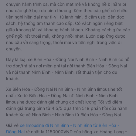
chuyến hành trình xa, mà còn mát mẻ và không hề bị hầm bí
như các ghế bọc da bình thường. Kèm theo các ghế có nhiều
tiện nghi hiện đại như ti-vi, tủ lạnh mini, ổ cắm usb, đèn đọc
sách, hệ thống âm thanh cao cấp. Có vách ngăn riêng biệt
giữa khoang lái và khoang hành khách. Khoảng cách giữa các
ghế ngồi rất thoải mái, không nhồi nhét. Luôn đáp ứng được
nhu cầu về sang trọng, thoải mái và tiện nghi trong việc di
chuyển.
Đây là loại xe Biên Hòa - Đồng Nai Ninh Bình - Ninh Bình có hỗ
trợ đón/trả tận nơi miễn phí tại nội thành Biên Hòa - Đồng Nai
và nội thành Ninh Bình - Ninh Bình, rất thuận tiện cho du
khách.
Xe Biên Hòa - Đồng Nai Ninh Bình - Ninh Bình limousine tốt
nhất: Xe từ Biên Hòa - Đồng Nai đi Ninh Bình - Ninh Bình
limousine được đánh giá chung có chất lượng Tốt với điểm
đánh giá trung bình từ 4.5/5 dựa trên 519 phản hồi của hành
khách Xe về Ninh Bình - Ninh Bình từ Biên Hòa - Đồng Nai.
Giá vé
xe limousine đi Ninh Bình - Ninh Bình từ Biên Hòa -
Đồng Nai
rẻ nhất là 1150000VND của hãng xe Hoàng Long -