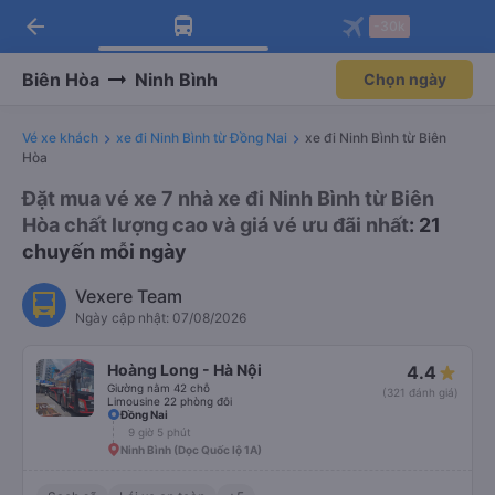
arrow_back
Tải app Vexere ngay!
Tải app Vexere
-30k
Mở app
Mở app
Nhận ưu đãi thành viên độc
-30k/ghế khi đặt vé máy bay qua
quyền
app
Biên Hòa
Ninh Bình
Chọn ngày
Vé xe khách
xe đi Ninh Bình từ Đồng Nai
xe đi Ninh Bình từ Biên
Hòa
Đặt mua vé xe 7 nhà xe đi Ninh Bình từ Biên
Hòa chất lượng cao và giá vé ưu đãi nhất
: 21
chuyến mỗi ngày
Vexere Team
Ngày cập nhật: 07/08/2026
Hoàng Long - Hà Nội
4.4
Giường nằm 42 chỗ
(321 đánh giá)
Limousine 22 phòng đôi
Đồng Nai
9 giờ 5 phút
Ninh Bình (Dọc Quốc lộ 1A)