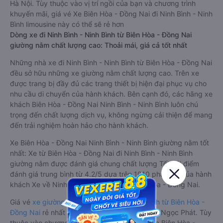
Hà Nội. Tùy thuộc vào vị trí ngồi của bạn và chương trình
khuyến mãi, giá vé Xe Biên Hòa - Đồng Nai đi Ninh Bình - Ninh
Bình limousine này có thể sẽ rẻ hơn
Dòng xe đi Ninh Bình - Ninh Bình từ Biên Hòa - Đồng Nai
giường nằm chất lượng cao: Thoải mái, giá cả tốt nhất
Những nhà xe đi Ninh Bình - Ninh Bình từ Biên Hòa - Đồng Nai
đều sở hữu những xe giường nằm chất lượng cao. Trên xe
được trang bị đầy đủ các trang thiết bị hiện đại phục vụ cho
nhu cầu di chuyển của hành khách. Bên cạnh đó, các hãng xe
khách Biên Hòa - Đồng Nai Ninh Bình - Ninh Bình luôn chú
trọng đến chất lượng dịch vụ, không ngừng cải thiện để mang
đến trải nghiệm hoàn hảo cho hành khách.
Xe Biên Hòa - Đồng Nai Ninh Bình - Ninh Bình giường nằm tốt
nhất: Xe từ Biên Hòa - Đồng Nai đi Ninh Bình - Ninh Bình
giường nằm được đánh giá chung chất lượng Tốt với điểm
đánh giá trung bình từ 4.2/5 dựa trên 1010 phản hồi của hành
khách Xe về Ninh Bình - Ninh Bình từ Biên Hòa - Đồng Nai.
Giá vé
xe giường nằm đi Ninh Bình - Ninh Bình từ Biên Hòa -
Đồng Nai
rẻ nhất là 900000VND của hãng xe Ngọc Phát. Tùy
thuộc vào chương trình khuyến mãi, giá vé Xe Biên Hòa -