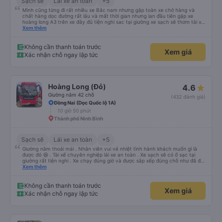
Sạch sẽ
Lái xe an toàn
+5
Mình cũng từng đi rất nhiều xe Bắc nam nhưng gặp toàn xe chở hàng và
chất hàng dọc đường rất lâu và mất thời gian nhưng lan đầu tiên gặp xe
hoàng long A3 trên xe đây đủ tiện nghi sac tại giường xe sạch sẽ thơm tài xế
lo xe thoải mái vui tính sẽ con ung hô nhe
Xem thêm
Không cần thanh toán trước
Xem giá
Xác nhận chỗ ngay lập tức
Hoàng Long (Đỏ)
4.6
Giường nằm 42 chỗ
(432 đánh giá)
Đồng Nai (Dọc Quốc lộ 1A)
10 giờ 50 phút
Thành phố Ninh Bình
Sạch sẽ
Lái xe an toàn
+5
Giường nằm thoải mái . Nhân viên vui vẻ nhiệt tình hành khách muốn gì là
được đó 😆 . Tài xế chuyên nghiệp lái xe an toàn . Xe sạch sẽ có ổ sạc tại
giường rất tiện nghi . Xe chạy đúng giờ và được sắp xếp đúng chỗ như đã đặt
. Điểm 10 cho hoàng long đỏ 👍
Xem thêm
Không cần thanh toán trước
Xem giá
Xác nhận chỗ ngay lập tức