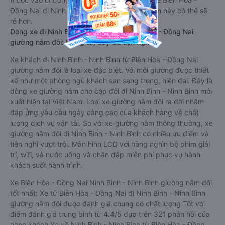
Đồng Nai đi Ninh Bình - Ninh Bình giường nằm này có thể sẽ
rẻ hơn.
Dòng xe đi Ninh Bình - Ninh Bình từ Biên Hòa - Đồng Nai
giường nằm đôi: Riêng tư, đầy đủ tiện nghi
Xe khách đi Ninh Bình - Ninh Bình từ Biên Hòa - Đồng Nai
giường nằm đôi là loại xe đặc biệt. Với mỗi giường được thiết
kế như một phòng ngủ khách sạn sang trọng, hiện đại. Đây là
dòng xe giường nằm cho cặp đôi đi Ninh Bình - Ninh Bình mới
xuất hiện tại Việt Nam. Loại xe giường nằm đôi ra đời nhằm
đáp ứng yêu cầu ngày càng cao của khách hàng về chất
lượng dịch vụ vận tải. So với xe giường nằm thông thường, xe
giường nằm đôi đi Ninh Bình - Ninh Bình có nhiều ưu điểm và
tiện nghi vượt trội. Màn hình LCD với hàng nghìn bộ phim giải
trí, wifi, và nước uống và chăn đắp miễn phí phục vụ hành
khách suốt hành trình.
Xe Biên Hòa - Đồng Nai Ninh Bình - Ninh Bình giường nằm đôi
tốt nhất: Xe từ Biên Hòa - Đồng Nai đi Ninh Bình - Ninh Bình
giường nằm đôi được đánh giá chung có chất lượng Tốt với
điểm đánh giá trung bình từ 4.4/5 dựa trên 321 phản hồi của
hành khách Xe về Ninh Bình - Ninh Bình từ Biên Hòa - Đồng