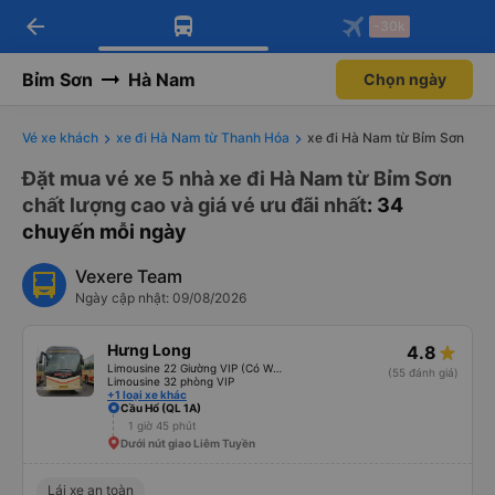
arrow_back
Tải app Vexere ngay!
Tải app Vexere
-30k
Mở app
Mở app
Nhận ưu đãi thành viên độc
-30k/ghế khi đặt vé máy bay qua
quyền
app
Bỉm Sơn
Hà Nam
Chọn ngày
Vé xe khách
xe đi Hà Nam từ Thanh Hóa
xe đi Hà Nam từ Bỉm Sơn
Đặt mua vé xe 5 nhà xe đi Hà Nam từ Bỉm Sơn
chất lượng cao và giá vé ưu đãi nhất
: 34
chuyến mỗi ngày
Vexere Team
Ngày cập nhật: 09/08/2026
Hưng Long
4.8
Limousine 22 Giường VIP (Có WC)
(55 đánh giá)
Limousine 32 phòng VIP
+1 loại xe khác
Cầu Hổ (QL 1A)
1 giờ 45 phút
Dưới nút giao Liêm Tuyền
Lái xe an toàn