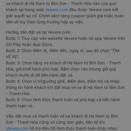
xe khách đi Hà Nam từ Bỉm Sơn - Thanh Hóa nào của quý
khách tại trang web
Vexere.com
đều được Vexere cam kết
giải quyết sự cố. Chính sách tặng coupon giảm giá hoặc hoàn
tiền sẽ tùy theo từng trường hợp sự việc.
Hướng dẫn đặt vé tại Vexere.com:
Bước 1: Truy cập vào website Vexere hoặc tải app Vexere trên
CH Play hoặc App Store.
Bước 2: Chọn điểm đi, điểm đến, ngày đi, sau đó chọn “TÌM
VÉ XE”.
Bước 3: Chọn hãng xe khách đi Hà Nam từ Bỉm Sơn - Thanh
Hóa, giờ khởi hành phù hợp. Bấm chọn vào khung giờ quý
khách muốn đi để tiến hành đặt vé.
Bước 4: Chọn vị trí/giường ghế, điểm đón, điểm trả và nhập
thông tin hành khách khi đặt mua vé xe đi Hà Nam từ Bỉm Sơn
- Thanh Hóa
Bước 5: Chọn hình thức thanh toán vé phù hợp và tiến hành
thanh toán vé.
Việc đặt mua và thanh toán vé xe khách đi Hà Nam từ Bỉm
Sơn - Thanh Hóa cũng vô cùng đơn giản, tiện lợi khi
Vexere.com
hỗ trợ đến 06 hình thức thanh toán khác nhau