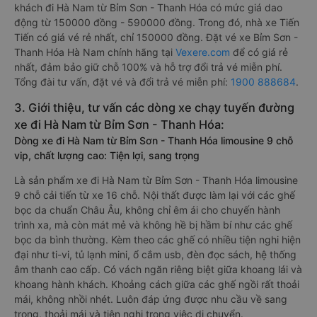
khách đi Hà Nam từ Bỉm Sơn - Thanh Hóa có mức giá dao
động từ 150000 đồng - 590000 đồng. Trong đó, nhà xe Tiến
Tiến có giá vé rẻ nhất, chỉ 150000 đồng. Đặt vé xe Bỉm Sơn -
Thanh Hóa Hà Nam chính hãng tại
Vexere.com
để có giá rẻ
nhất, đảm bảo giữ chỗ 100% và hỗ trợ đổi trả vé miễn phí.
Tổng đài tư vấn, đặt vé và đổi trả vé miễn phí:
1900 888684
.
3. Giới thiệu, tư vấn các dòng xe chạy tuyến đường
xe đi Hà Nam từ Bỉm Sơn - Thanh Hóa:
Dòng xe đi Hà Nam từ Bỉm Sơn - Thanh Hóa limousine 9 chỗ
vip, chất lượng cao: Tiện lợi, sang trọng
Là sản phẩm xe đi Hà Nam từ Bỉm Sơn - Thanh Hóa limousine
9 chỗ cải tiến từ xe 16 chỗ. Nội thất được làm lại với các ghế
bọc da chuẩn Châu Âu, không chỉ êm ái cho chuyến hành
trình xa, mà còn mát mẻ và không hề bị hầm bí như các ghế
bọc da bình thường. Kèm theo các ghế có nhiều tiện nghi hiện
đại như ti-vi, tủ lạnh mini, ổ cắm usb, đèn đọc sách, hệ thống
âm thanh cao cấp. Có vách ngăn riêng biệt giữa khoang lái và
khoang hành khách. Khoảng cách giữa các ghế ngồi rất thoải
mái, không nhồi nhét. Luôn đáp ứng được nhu cầu về sang
trọng, thoải mái và tiện nghi trong việc di chuyển.