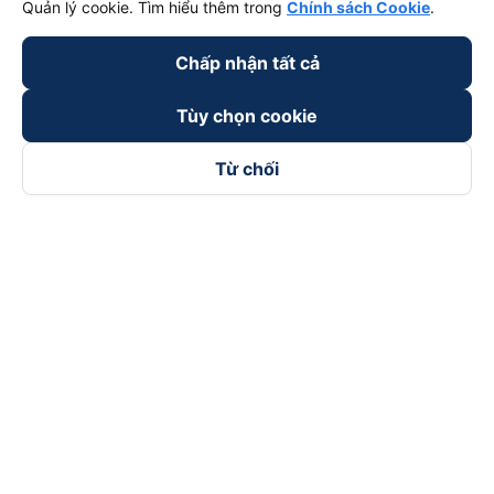
Quản lý cookie. Tìm hiểu thêm trong
Chính sách Cookie
.
Chấp nhận tất cả
Tùy chọn cookie
Từ chối
Theo dõi chúng tôi trên
Facebook
Tiktok
Youtube
Công ty TNHH Thương Mại Dịch Vụ Vexere
Địa chỉ đăng ký kinh doanh: 8C Chữ Đồng Tử, Phường Tân
Sơn Nhất, TP. Hồ Chí Minh, Việt Nam
Địa chỉ
:
Lầu 2, toà nhà H3 Circo Hoàng Diệu, 384 Hoàng Diệu,
Phường Khánh Hội, TP Hồ Chí Minh, Việt Nam
Tầng 3, toà nhà 101 Láng Hạ, 101 Láng Hạ, Phường Láng, TP.
Hà Nội, Việt Nam
Giấy chứng nhận ĐKKD số 0315133726 do Sở KH và ĐT TP.