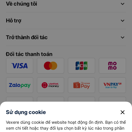
keyboard_arrow_down
Về chúng tôi
keyboard_arrow_down
Hỗ trợ
keyboard_arrow_down
Trở thành đối tác
Đối tác thanh toán
close
Sử dụng cookie
Vexere dùng cookie để website hoạt động ổn định. Bạn có thể
xem chi tiết hoặc thay đổi lựa chọn bất kỳ lúc nào trong phần