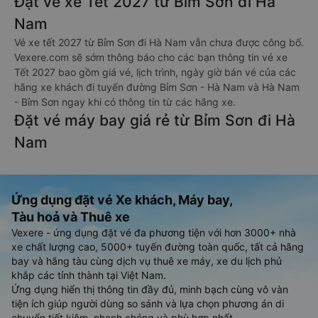
Đặt vé xe Tết 2027 từ Bỉm Sơn đi Hà
Nam
Vé xe tết 2027 từ Bỉm Sơn đi Hà Nam vẫn chưa được công bố.
Vexere.com sẽ sớm thông báo cho các bạn thông tin vé xe
Tết 2027 bao gồm giá vé, lịch trình, ngày giờ bán vé của các
hãng xe khách đi tuyến đường Bỉm Sơn - Hà Nam và Hà Nam
- Bỉm Sơn ngay khi có thông tin từ các hãng xe.
Đặt vé máy bay giá rẻ từ Bỉm Sơn đi Hà
Nam
Ứng dụng đặt vé Xe khách, Máy bay,
Tàu hoả và Thuê xe
Vexere - ứng dụng đặt vé đa phương tiện với hơn 3000+ nhà
xe chất lượng cao, 5000+ tuyến đường toàn quốc, tất cả hãng
bay và hãng tàu cùng dịch vụ thuê xe máy, xe du lịch phủ
khắp các tỉnh thành tại Việt Nam.
Ứng dụng hiển thị thông tin đầy đủ, minh bạch cùng vô vàn
tiện ích giúp người dùng so sánh và lựa chọn phương án di
chuyển tiết kiệm, nhanh chóng và phù hợp nhất.