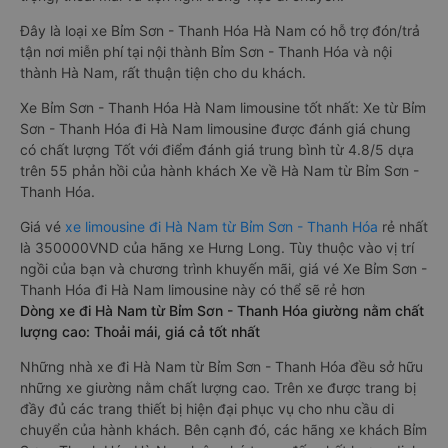
Đây là loại xe Bỉm Sơn - Thanh Hóa Hà Nam có hỗ trợ đón/trả
tận nơi miễn phí tại nội thành Bỉm Sơn - Thanh Hóa và nội
thành Hà Nam, rất thuận tiện cho du khách.
Xe Bỉm Sơn - Thanh Hóa Hà Nam limousine tốt nhất: Xe từ Bỉm
Sơn - Thanh Hóa đi Hà Nam limousine được đánh giá chung
có chất lượng Tốt với điểm đánh giá trung bình từ 4.8/5 dựa
trên 55 phản hồi của hành khách Xe về Hà Nam từ Bỉm Sơn -
Thanh Hóa.
Giá vé
xe limousine đi Hà Nam từ Bỉm Sơn - Thanh Hóa
rẻ nhất
là 350000VND của hãng xe Hưng Long. Tùy thuộc vào vị trí
ngồi của bạn và chương trình khuyến mãi, giá vé Xe Bỉm Sơn -
Thanh Hóa đi Hà Nam limousine này có thể sẽ rẻ hơn
Dòng xe đi Hà Nam từ Bỉm Sơn - Thanh Hóa giường nằm chất
lượng cao: Thoải mái, giá cả tốt nhất
Những nhà xe đi Hà Nam từ Bỉm Sơn - Thanh Hóa đều sở hữu
những xe giường nằm chất lượng cao. Trên xe được trang bị
đầy đủ các trang thiết bị hiện đại phục vụ cho nhu cầu di
chuyển của hành khách. Bên cạnh đó, các hãng xe khách Bỉm