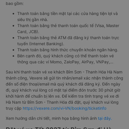
bao gồm:
Thanh toán bằng tiền mặt tại các cửa hàng tiện lợi và
siêu thị gần nhà.
Thanh toán bằng thẻ thanh toán quốc tế (Visa, Master
Card, JCB).
Thanh toán bằng thẻ ATM đã đăng ký thanh toán trực
tuyến (Internet Banking).
Thanh toán bằng hình thức chuyển khoản ngân hàng.
Bên cạnh đó, quý khách cũng có thể thanh toán vé
thông qua các ví Momo, ZaloPay, AirPay, VNPay,…
Sau khi thanh toán vé xe khách Bỉm Sơn - Thanh Hóa Hà Nam
thành công, Vexere sẽ gửi tin nhắn/email xác nhận thành công
đến số điện thoại/email mà quý khách đã đăng ký. Đến ngày
đi, quý khách vui lòng có mặt tại điểm đón trước 30 phút giờ
khởi hành để chuẩn bị lên xe. Để kiểm tra tình trạng vé xe đi
Hà Nam từ Bỉm Sơn - Thanh Hóa đã đặt, quý khách vui lòng
truy cập
https://vexere.com/vi-VN/booking/ticketinfo
Xem hướng dẫn chi tiết, minh họa bằng hình ảnh
tại đây.