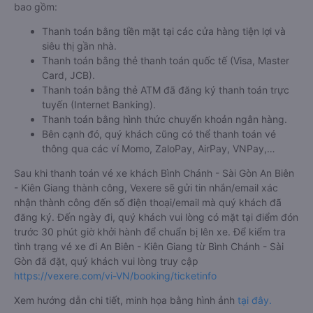
bao gồm:
Thanh toán bằng tiền mặt tại các cửa hàng tiện lợi và
siêu thị gần nhà.
Thanh toán bằng thẻ thanh toán quốc tế (Visa, Master
Card, JCB).
Thanh toán bằng thẻ ATM đã đăng ký thanh toán trực
tuyến (Internet Banking).
Thanh toán bằng hình thức chuyển khoản ngân hàng.
Bên cạnh đó, quý khách cũng có thể thanh toán vé
thông qua các ví Momo, ZaloPay, AirPay, VNPay,…
Sau khi thanh toán vé xe khách Bình Chánh - Sài Gòn An Biên
- Kiên Giang thành công, Vexere sẽ gửi tin nhắn/email xác
nhận thành công đến số điện thoại/email mà quý khách đã
đăng ký. Đến ngày đi, quý khách vui lòng có mặt tại điểm đón
trước 30 phút giờ khởi hành để chuẩn bị lên xe. Để kiểm tra
tình trạng vé xe đi An Biên - Kiên Giang từ Bình Chánh - Sài
Gòn đã đặt, quý khách vui lòng truy cập
https://vexere.com/vi-VN/booking/ticketinfo
Xem hướng dẫn chi tiết, minh họa bằng hình ảnh
tại đây.