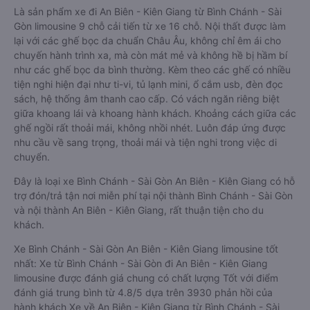
Là sản phẩm xe đi An Biên - Kiên Giang từ Bình Chánh - Sài
Gòn limousine 9 chỗ cải tiến từ xe 16 chỗ. Nội thất được làm
lại với các ghế bọc da chuẩn Châu Âu, không chỉ êm ái cho
chuyến hành trình xa, mà còn mát mẻ và không hề bị hầm bí
như các ghế bọc da bình thường. Kèm theo các ghế có nhiều
tiện nghi hiện đại như ti-vi, tủ lạnh mini, ổ cắm usb, đèn đọc
sách, hệ thống âm thanh cao cấp. Có vách ngăn riêng biệt
giữa khoang lái và khoang hành khách. Khoảng cách giữa các
ghế ngồi rất thoải mái, không nhồi nhét. Luôn đáp ứng được
nhu cầu về sang trọng, thoải mái và tiện nghi trong việc di
chuyển.
Đây là loại xe Bình Chánh - Sài Gòn An Biên - Kiên Giang có hỗ
trợ đón/trả tận nơi miễn phí tại nội thành Bình Chánh - Sài Gòn
và nội thành An Biên - Kiên Giang, rất thuận tiện cho du
khách.
Xe Bình Chánh - Sài Gòn An Biên - Kiên Giang limousine tốt
nhất: Xe từ Bình Chánh - Sài Gòn đi An Biên - Kiên Giang
limousine được đánh giá chung có chất lượng Tốt với điểm
đánh giá trung bình từ 4.8/5 dựa trên 3930 phản hồi của
hành khách Xe về An Biên - Kiên Giang từ Bình Chánh - Sài