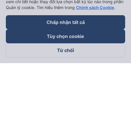
xem chi tiết hoặc thay đổi lựa chọn bất kỳ lúc nào trong phần
Quản lý cookie. Tìm hiểu thêm trong
Chính sách Cookie
.
Chấp nhận tất cả
Tùy chọn cookie
Từ chối
Theo dõi chúng tôi trên
Facebook
Tiktok
Youtube
Công ty TNHH Thương Mại Dịch Vụ Vexere
Địa chỉ đăng ký kinh doanh: 8C Chữ Đồng Tử, Phường Tân
Sơn Nhất, TP. Hồ Chí Minh, Việt Nam
Địa chỉ
:
Lầu 2, toà nhà H3 Circo Hoàng Diệu, 384 Hoàng Diệu,
Phường Khánh Hội, TP Hồ Chí Minh, Việt Nam
Tầng 3, toà nhà 101 Láng Hạ, 101 Láng Hạ, Phường Láng, TP.
Hà Nội, Việt Nam