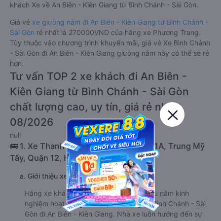
khách Xe về An Biên - Kiên Giang từ Bình Chánh - Sài Gòn.
Giá vé
xe giường nằm đi An Biên - Kiên Giang từ Bình Chánh -
Sài Gòn
rẻ nhất là 270000VND của hãng xe Phương Trang.
Tùy thuộc vào chương trình khuyến mãi, giá vé Xe Bình Chánh
- Sài Gòn đi An Biên - Kiên Giang giường nằm này có thể sẽ rẻ
hơn.
Tư vấn TOP 2 xe khách đi An Biên -
Kiên Giang từ Bình Chánh - Sài Gòn
chất lượng cao, uy tín, giá rẻ nhất
08/2026
null
🚌 1. Xe Thanh Phong khởi hành tại QL1A, Trung Mỹ
Tây, Quận 12, Hồ Chí Minh
a. Giới thiệu xe Thanh Phong
Hãng xe khách Thanh Phong đã có nhiều năm kinh
nghiệm hoạt động trên tuyến đường từ Bình Chánh - Sài
Gòn đi An Biên - Kiên Giang. Nhà xe luôn hướng đến sự