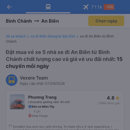
arrow_back
Tải app Vexere ngay!
Tải app Vexere
711
k
-30k
Mở app
Mở app
Nhận ưu đãi thành viên độc
-30k/ghế khi đặt vé máy bay qua
quyền
app
Bình Chánh
An Biên
Chọn ngày
Vé xe khách
xe đi Kiên Giang từ Sài Gòn
xe đi An Biên từ Bình
Chánh
Đặt mua vé xe 5 nhà xe đi An Biên từ Bình
Chánh chất lượng cao và giá vé ưu đãi nhất
: 15
chuyến mỗi ngày
Vexere Team
Ngày cập nhật: 07/08/2026
Phương Trang
4.8
Limousine giường nằm 34 chỗ
(3966 đánh giá)
Bến xe Miền Tây
8 giờ
Vĩnh Thuận
Excellent bus and very safe driving. To make this a 5-star experience, I