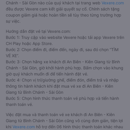
Chánh - Sài Gòn nào của quý khách tại trang web
Vexere.com
đều được Vexere cam kết giải quyết sự cố. Chính sách tặng
coupon giảm giá hoặc hoàn tiền sẽ tùy theo từng trường hợp
sự việc.
Hướng dẫn đặt vé tại Vexere.com:
Bước 1: Truy cập vào website Vexere hoặc tải app Vexere trên
CH Play hoặc App Store.
Bước 2: Chọn điểm đi, điểm đến, ngày đi, sau đó chọn “TÌM
VÉ XE”.
Bước 3: Chọn hãng xe khách đi An Biên - Kiên Giang từ Bình
Chánh - Sài Gòn, giờ khởi hành phù hợp. Bấm chọn vào khung
giờ quý khách muốn đi để tiến hành đặt vé.
Bước 4: Chọn vị trí/giường ghế, điểm đón, điểm trả và nhập
thông tin hành khách khi đặt mua vé xe đi An Biên - Kiên
Giang từ Bình Chánh - Sài Gòn
Bước 5: Chọn hình thức thanh toán vé phù hợp và tiến hành
thanh toán vé.
Việc đặt mua và thanh toán vé xe khách đi An Biên - Kiên
Giang từ Bình Chánh - Sài Gòn cũng vô cùng đơn giản, tiện lợi
khi
Vexere.com
hỗ trợ đến 06 hình thức thanh toán khác nhau