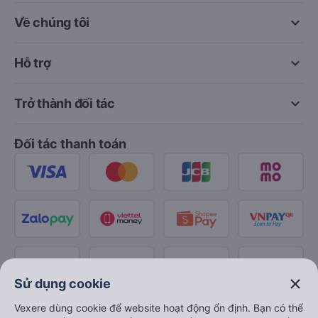
keyboard_arrow_down
Về chúng tôi
keyboard_arrow_down
Hỗ trợ
keyboard_arrow_down
Trở thành đối tác
Đối tác thanh toán
close
Sử dụng cookie
Vexere dùng cookie để website hoạt động ổn định. Bạn có thể