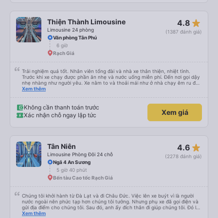
star_rate
Thiện Thành Limousine
4.8
Limousine 24 phòng
(1387 đánh giá)
Văn phòng Tân Phú
6 giờ
Rạch Giá
Trải nghiệm quá tốt. Nhân viên tổng đài và nhà xe thân thiện, nhiệt tình.
Trước khi xe chạy được phần ăn nhẹ và nước uống miễn phí. Đến nơi gọi dậy
nhẹ nhàng như người yêu. Xe nằm to và thoải mái như ở nhà chạy êm ru đến
nơi lúc nào không hay luôn. I had very good experience with this bus
Xem thêm
operator. The staff are friendly and helpful. Before getting on the bus, we
were offered light meals and drinks. When the bus has arrived, the staff
woke us up as they were waking up up their lovers. If you are foreigners and
Không cần thanh toán trước
Xem giá
planning to take this bus, please don’t hesitate as the seats are big and
Xác nhận chỗ ngay lập tức
comfortable enough for you to sleep on.
star_rate
Tân Niên
4.6
Limousine Phòng Đôi 24 chỗ
(2278 đánh giá)
Ngã 4 An Sương
5 giờ 40 phút
Bến tàu Cao tốc Rạch Giá
Chúng tôi khởi hành từ Đà Lạt và đi Châu Đức. Việc lên xe buýt vì là người
nước ngoài nên phức tạp hơn chúng tôi tưởng. Nhưng phụ xe đã gọi điện và
gửi địa điểm cho chúng tôi. Sau đó, anh ấy đích thân đi giúp chúng tôi. Đó là
lần đầu tiên đi xe giường nằm với hai đứa trẻ nhỏ khá thú vị. Chúng tôi không
Xem thêm