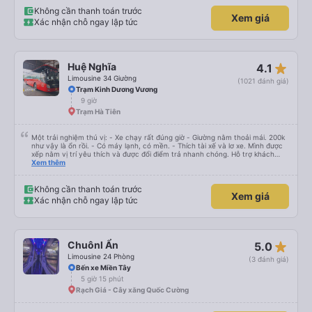
Không cần thanh toán trước
Xem giá
Xác nhận chỗ ngay lập tức
star_rate
Huệ Nghĩa
4.1
Limousine 34 Giường
(1021 đánh giá)
Trạm Kinh Dương Vương
9 giờ
Trạm Hà Tiên
Một trải nghiệm thú vị: - Xe chạy rất đúng giờ - Giường nằm thoải mái. 200k
như vậy là ổn rồi. - Có máy lạnh, có mền. - Thích tài xế và lơ xe. Mình được
xếp nằm vị trí yêu thích và được đổi điểm trả nhanh chóng. Hỗ trợ khách
nhiệt tình, vui vẻ. - Bác tài đi xe mở nhạc làm mình hoài niệm về Sài Gòn
Xem thêm
những năm 2000. - Điểm dừng xe sạch sẽ, đẹp đẽ. Được ngắm cá Hải Tượng.
- Xe trung chuyển chạy đúng giờ. Xe rộng rãi, thoải mái, mát mẻ. - Phòng
chờ nhà xe rộng rãi, thoáng mát, sạch sẽ, có nước uống, có ổ cắm sạc, có
Không cần thanh toán trước
Xem giá
nhà vệ sinh. - Thích phong cách làm việc của nhà xe: nhanh-gọn-lẹ, xúc
Xác nhận chỗ ngay lập tức
tích, đầy đủ, bài bản. Hợp gu kiểu du lịch bụi như mình.
star_rate
Chuônl Ẩn
5.0
Limousine 24 Phòng
(3 đánh giá)
Bến xe Miền Tây
5 giờ 15 phút
Rạch Giá - Cây xăng Quốc Cường