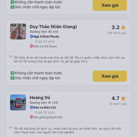
Không cần thanh toán trước
Xem giá
Xác nhận chỗ ngay lập tức
star_rate
Duy Thảo (Kiên Giang)
3.2
Giường nằm 40 chỗ
(89 đánh giá)
Ngã 4 Bình Phước
6 giờ 20 phút
Bến xe Gò Quao
Tôi thấy đi xe rất thoải mái nhà xe rất tốt Tôi có quên chiếc kính cận trên xe
khi tôi về mong nhà xe giữ dùm và gửi lại giúp tôi ạ
Không cần thanh toán trước
Xem giá
Xác nhận chỗ ngay lập tức
star_rate
Hoàng Vũ
4.7
Giường nằm 41 chỗ
(6 đánh giá)
Bến xe Bến Cát
6 giờ 35 phút
Văn phòng Rạch Sỏi
Tôi rất hài lòng về dịch vụ, nhân viên lái phụ xe nhiệt tình, xe sạch sẽ chỗ
nằm thoải mái, mọi người nên trải nghiệm