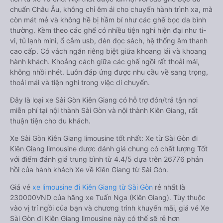
chuẩn Châu Âu, không chỉ êm ái cho chuyến hành trình xa, mà
còn mát mẻ và không hề bị hầm bí như các ghế bọc da bình
thường. Kèm theo các ghế có nhiều tiện nghi hiện đại như ti-
vi, tủ lạnh mini, ổ cắm usb, đèn đọc sách, hệ thống âm thanh
cao cấp. Có vách ngăn riêng biệt giữa khoang lái và khoang
hành khách. Khoảng cách giữa các ghế ngồi rất thoải mái,
không nhồi nhét. Luôn đáp ứng được nhu cầu về sang trọng,
thoải mái và tiện nghi trong việc di chuyển.
Đây là loại xe Sài Gòn Kiên Giang có hỗ trợ đón/trả tận nơi
miễn phí tại nội thành Sài Gòn và nội thành Kiên Giang, rất
thuận tiện cho du khách.
Xe Sài Gòn Kiên Giang limousine tốt nhất: Xe từ Sài Gòn đi
Kiên Giang limousine được đánh giá chung có chất lượng Tốt
với điểm đánh giá trung bình từ 4.4/5 dựa trên 26776 phản
hồi của hành khách Xe về Kiên Giang từ Sài Gòn.
Giá vé
xe limousine đi Kiên Giang từ Sài Gòn
rẻ nhất là
230000VND của hãng xe Tuấn Nga (Kiên Giang). Tùy thuộc
vào vị trí ngồi của bạn và chương trình khuyến mãi, giá vé Xe
Sài Gòn đi Kiên Giang limousine này có thể sẽ rẻ hơn