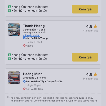
chắc chắn khi nào xe sẽ dừng lại để nghỉ hoặc ăn uống. Tôi rất ngạc nhiên
khi xe dừng lại lúc nửa đêm ở Cần Thơ và mọi người xuống xe ăn. Khi đến
điểm dừng, họ đánh thức chúng tôi dậy và đảm bảo chúng tôi đã sẵn sàng.
Không cần thanh toán trước
Xem giá
Nhìn chung, đó là một trải nghiệm tốt. Mỗi giường đều có gối và chăn, và đủ
Xác nhận chỗ ngay lập tức
chỗ cho 1 người lớn và 1 trẻ em nằm thoải mái.
star_rate
Thanh Phong
4.8
Giường nằm 40 chỗ
(12 đánh giá)
Giường Nằm 44 chỗ
+2 loại xe khác
Kho đá Minh Tường
5 giờ 15 phút
Kinh 6
Không cần thanh toán trước
Xem giá
Xác nhận chỗ ngay lập tức
star_rate
Hoàng Minh
4.9
Limousine 24 Phòng
(43 đánh giá)
Bến xe Miền Tây - Quầy vé số 18
8 giờ 30 phút
Bến xe Hà Tiên
Xe chsjy đúng giờ, đến bến Phà Thạnh thới, bác tài tận tâm dùng xe máy
nhanh nhẹn đưa hai vợ chồng mình đến phòng vé. Cảm ơn bác tài và nhà xe