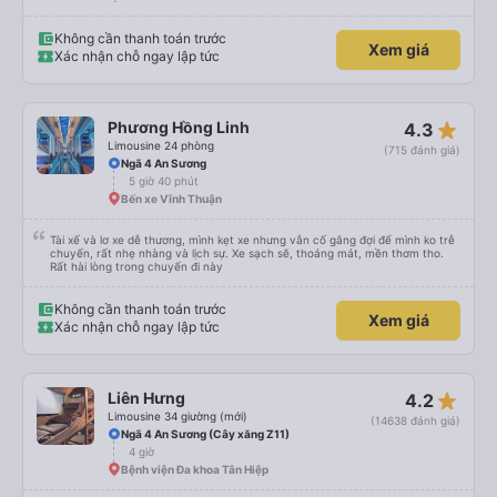
Không cần thanh toán trước
Xem giá
Xác nhận chỗ ngay lập tức
star_rate
Phương Hồng Linh
4.3
Limousine 24 phòng
(715 đánh giá)
Ngã 4 An Sương
5 giờ 40 phút
Bến xe Vĩnh Thuận
Tài xế và lơ xe dễ thương, mình kẹt xe nhưng vẫn cố gắng đợi để mình ko trễ
chuyến, rất nhẹ nhàng và lịch sự. Xe sạch sẽ, thoáng mát, mền thơm tho.
Rất hài lòng trong chuyến đi này
Không cần thanh toán trước
Xem giá
Xác nhận chỗ ngay lập tức
star_rate
Liên Hưng
4.2
Limousine 34 giường (mới)
(14638 đánh giá)
Ngã 4 An Sương (Cây xăng Z11)
4 giờ
Bệnh viện Đa khoa Tân Hiệp