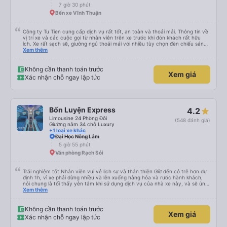
7 giờ 30 phút
Bến xe Vĩnh Thuận
Công ty Tu Tien cung cấp dịch vụ rất tốt, an toàn và thoải mái. Thông tin về
vị trí xe và các cuộc gọi từ nhân viên trên xe trước khi đón khách rất hữu
ích. Xe rất sạch sẽ, giường ngủ thoải mái với nhiều tùy chọn đèn chiếu sáng
và cổng USB được đặt ở vị trí thuận tiện. Nhân viên rất lịch sự và xe đến
Xem thêm
điểm đến sớm hơn dự kiến. Cảm ơn!
Không cần thanh toán trước
Xem giá
Xác nhận chỗ ngay lập tức
Bốn Luyện Express
4.2
Limousine 24 Phòng Đôi
(548 đánh giá)
Giường nằm 34 chỗ Luxury
+1 loại xe khác
Đại Học Nông Lâm
5 giờ 55 phút
Văn phòng Rạch Sỏi
Trải nghiệm tốt Nhân viên vui vẻ lịch sự và thân thiện Giờ đến có trễ hơn dự
định 1h, vì xe phải dừng nhiều và lên xuống hàng hóa và rước hành khách,
nói chung là tối thấy yên tâm khi sử dụng dịch vụ của nhà xe này, và sẽ ủng
hộ và giới thiệu cho người thân sử dụng dịch vụ của nhà xe này
Xem thêm
Không cần thanh toán trước
Xem giá
Xác nhận chỗ ngay lập tức