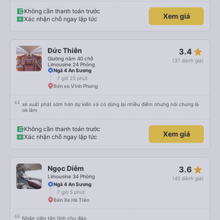
Không cần thanh toán trước
Xem giá
Xác nhận chỗ ngay lập tức
star_rate
Đức Thiên
3.4
Giường nằm 40 chỗ
(37 đánh giá)
Limousine 24 Phòng
Ngã 4 An Sương
7 giờ 25 phút
Bến xe Vĩnh Phong
xe xuất phát sớm hơn dự kiến và có dừng lại nhiều điểm nhưng nói chung là
ok lắm
Không cần thanh toán trước
Xem giá
Xác nhận chỗ ngay lập tức
star_rate
Ngọc Diễm
3.6
Limousine 34 Phòng
(45 đánh giá)
Ngã 4 An Sương
7 giờ 5 phút
Bến Xe Hà Tiên
Nhân viên tận tình chu đáo