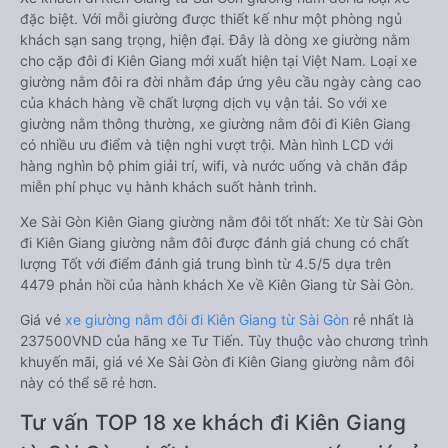
đặc biệt. Với mỗi giường được thiết kế như một phòng ngủ
khách sạn sang trọng, hiện đại. Đây là dòng xe giường nằm
cho cặp đôi đi Kiên Giang mới xuất hiện tại Việt Nam. Loại xe
giường nằm đôi ra đời nhằm đáp ứng yêu cầu ngày càng cao
của khách hàng về chất lượng dịch vụ vận tải. So với xe
giường nằm thông thường, xe giường nằm đôi đi Kiên Giang
có nhiều ưu điểm và tiện nghi vượt trội. Màn hình LCD với
hàng nghìn bộ phim giải trí, wifi, và nước uống và chăn đắp
miễn phí phục vụ hành khách suốt hành trình.
Xe Sài Gòn Kiên Giang giường nằm đôi tốt nhất: Xe từ Sài Gòn
đi Kiên Giang giường nằm đôi được đánh giá chung có chất
lượng Tốt với điểm đánh giá trung bình từ 4.5/5 dựa trên
4479 phản hồi của hành khách Xe về Kiên Giang từ Sài Gòn.
Giá vé
xe giường nằm đôi đi Kiên Giang từ Sài Gòn
rẻ nhất là
237500VND của hãng xe Tư Tiến. Tùy thuộc vào chương trình
khuyến mãi, giá vé Xe Sài Gòn đi Kiên Giang giường nằm đôi
này có thể sẽ rẻ hơn.
Tư vấn TOP 18 xe khách đi Kiên Giang