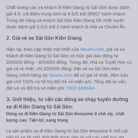
Chất lượng các xe khách đi Kiên Giang từ Sài Gòn được đánh
giá 4.6, với điểm trung bình là 4.6/5 bởi 26907 hành khách.
Trong đó hãng xe khách Sài Gòn Kiên Giang tốt nhất tuyến
được đánh giá 5.0/5 bởi 3 hành khách là nhà xe Chuônl Ẩn.
2. Giá vé xe Sài Gòn Kiên Giang
Hiện tại, theo cập nhật mới nhất của
Vexere.com
, giá vé xe
khách đi Kiên Giang từ Sài Gòn có mức giá dao động từ
200000 đồng - 800000 đồng. Trong đó, nhà xe Tuyết Hon có
giá vé rẻ nhất, chỉ 200000 đồng. Đặt vé xe Sài Gòn Kiên
Giang chính hãng tại
Vexere.com
để có giá rẻ nhất, đảm bảo
giữ chỗ 100% và hỗ trợ đổi trả vé miễn phí. Tổng đài tư vấn,
đặt vé và đổi trả vé miễn phí:
1900 888684
.
3. Giới thiệu, tư vấn các dòng xe chạy tuyến đường
xe đi Kiên Giang từ Sài Gòn:
Dòng xe đi Kiên Giang từ Sài Gòn limousine 9 chỗ vip, chất
lượng cao: Tiện lợi, sang trọng
Là sản phẩm xe đi Kiên Giang từ Sài Gòn limousine 9 chỗ cải
tiến từ xe 16 chỗ. Nội thất được làm lại với các ghế bọc da