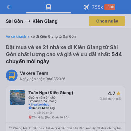
arrow_back
755
k
-30k
Sài Gòn
Kiên Giang
Chọn ngày
Vé xe khách
xe đi Kiên Giang từ Sài Gòn
Đặt mua vé xe 21 nhà xe đi Kiên Giang từ Sài
Gòn chất lượng cao và giá vé ưu đãi nhất
: 544
chuyến mỗi ngày
Vexere Team
Ngày cập nhật: 08/08/2026
Tuấn Nga (Kiên Giang)
4.7
Giường nằm 34 chỗ
(1201 đánh giá)
Limousine 24 Phòng
+1 loại xe khác
Bến xe Miền Tây
4 giờ 30 phút
Tân Hiệp (Dọc Quốc lộ 80)
Chúng tôi rất biết ơn vì tài xế taxi biết chỗ cần đến. Anh ấy đã đưa chúng tôi