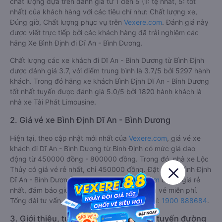
chất lượng dựa trên đánh giá từ 1 đến 5 (1: tệ nhất, 5: tốt
nhất) của khách hàng với các tiêu chí như: Chất lượng xe,
Đúng giờ, Chất lượng phục vụ trên
Vexere.com
. Đánh giá này
được viết trực tiếp bởi các khách hàng đã trải nghiệm các
hãng Xe Bình Định đi Dĩ An - Bình Dương.
Chất lượng các xe khách đi Dĩ An - Bình Dương từ Bình Định
được đánh giá 3.7, với điểm trung bình là 3.7/5 bởi 5297 hành
khách. Trong đó hãng xe khách Bình Định Dĩ An - Bình Dương
tốt nhất tuyến được đánh giá 5.0/5 bởi 1820 hành khách là
nhà xe Tài Phát Limousine.
2. Giá vé xe Bình Định Dĩ An - Bình Dương
Hiện tại, theo cập nhật mới nhất của
Vexere.com
, giá vé xe
khách đi Dĩ An - Bình Dương từ Bình Định có mức giá dao
động từ 450000 đồng - 800000 đồng. Trong đó, nhà xe Lộc
Thủy có giá vé rẻ nhất, chỉ 450000 đồng. Đặt vé xe Bình Định
Dĩ An - Bình Dương chính hãng tại
Vexere.com
để có giá rẻ
nhất, đảm bảo giữ chỗ 100% và hỗ trợ đổi trả vé miễn phí.
Tổng đài tư vấn, đặt vé và đổi trả vé miễn phí:
1900 888684
.
3. Giới thiệu, tư vấn các dòng xe chạy tuyến đường