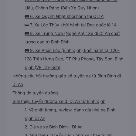
Liệu, Ghềnh Ráng (Bến Xe Quy Nhơn)
🚌 6. Xe Quỳnh Nhật khởi hành tại QL1A
🚌 7. Xe Lộc Thủy khởi hành tại Dọc quốc lộ 1A
🚌 8. Xe Trung Nga (Nghệ An) : Xe đi Dĩ An chất
lượng cao từ Bình Định
🚌 9. Xe Phúc Lộc (Bình Định) khởi hành tại 126-
128 Trần Hưng Đạo, TT Phú Phong, Tây Sơn, Bình
Định (VP Tây Sơn)
Những câu hỏi thường gặp về tuyến xe từ Bình Định đi
Dĩ An
Thông tin tuyến đường
Giới thiệu tuyến đường xe đi Dĩ An từ Bình Định
1. Về chất lượng, review, đánh giá nhà xe Bình
Định Dĩ An
2. Giá vé xe Bình Định - Dĩ An
3. Giới thiệu, tư vấn các dòng xe chạy tuyến