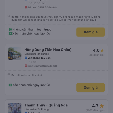
tuyến đường này. Tôi thực sự hy vọng rằng trong tương lai các tài xế sẽ
10 giờ 30 phút
dừng xe thường xuyên theo lịch trình, đặc biệt là vì tôi dự định sẽ đi tuyến
Bến xe 1045 Lê Đức Anh
đường này một lần nữa vào tuần tới.
dạ trải nghiệm đi xe quá tuyệt vời, dịch vụ chăm sóc khách hàng 10 điểm,
đúng giờ. Xin cảm ơn nhà xe và sẽ tiếp tục đặt vé vào những lần sau ạ
Không cần thanh toán trước
Xem giá
Xác nhận chỗ ngay lập tức
Hồng Dung (Tân Hoa Châu)
4.0
Limousine 34 giường
(16 đánh giá)
Văn phòng Tây Sơn
13 giờ
Bình Dương (Quốc lộ 13)
Bác tài và lơ xe rất vui vẻ.
Xác nhận chỗ ngay lập tức
Xem giá
star_rate
Thanh Thuỷ - Quảng Ngãi
4.7
Limousine 24 Phòng
(1077 đánh giá)