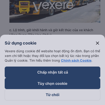
c. Lộ trình, giờ khởi hành và giờ kết thúc của xe khách
Hồng Dung (Tân Hoa Châu)
close
Sử dụng cookie
Giờ xuất phát ở Bình Định: 15:00
Giờ đến nơi ở Dĩ An - Bình Dương: 02:48
Vexere dùng cookie để website hoạt động ổn định. Bạn có thể
Thời gian chạy từ Bình Định đi Dĩ An - Bình Dương
xem chi tiết hoặc thay đổi lựa chọn bất kỳ lúc nào trong phần
của nhà xe
Hồng Dung (Tân Hoa Châu)
khoảng: 11.8
Quản lý cookie. Tìm hiểu thêm trong
Chính sách Cookie
.
giờ
d. Các điểm đón khách của nhà xe Hồng Dung (Tân Hoa
Chấp nhận tất cả
Châu)
Tùy chọn cookie
Văn phòng Tây Sơn
e. Các điểm trả khách của nhà xe Hồng Dung (Tân Hoa
Từ chối
Châu)