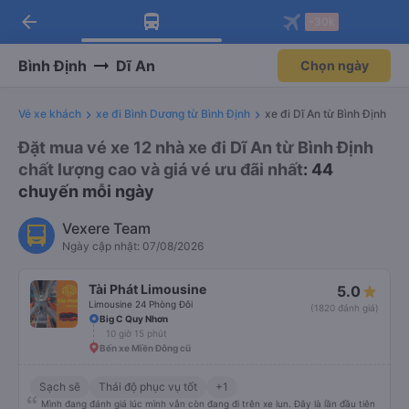
arrow_back
Tải app Vexere ngay!
Tải app Vexere
-30k
Mở app
Mở app
Nhận ưu đãi thành viên độc
-30k/ghế khi đặt vé máy bay qua
quyền
app
Bình Định
Dĩ An
Chọn ngày
Vé xe khách
xe đi Bình Dương từ Bình Định
xe đi Dĩ An từ Bình Định
Đặt mua vé xe 12 nhà xe đi Dĩ An từ Bình Định
chất lượng cao và giá vé ưu đãi nhất
: 44
chuyến mỗi ngày
Vexere Team
Ngày cập nhật: 07/08/2026
Tài Phát Limousine
5.0
Limousine 24 Phòng Đôi
(1820 đánh giá)
Big C Quy Nhơn
10 giờ 15 phút
Bến xe Miền Đông cũ
Sạch sẽ
Thái độ phục vụ tốt
+1
Mình đang đánh giá lúc mình vẫn còn đang đi trên xe lun. Đây là lần đầu tiên