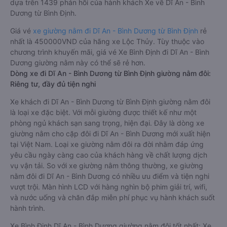
dựa trên 1439 phản hồi của hành khách Xe về Dĩ An - Bình
Dương từ Bình Định.
Giá vé
xe giường nằm đi Dĩ An - Bình Dương từ Bình Định
rẻ
nhất là 450000VND của hãng xe Lộc Thủy. Tùy thuộc vào
chương trình khuyến mãi, giá vé Xe Bình Định đi Dĩ An - Bình
Dương giường nằm này có thể sẽ rẻ hơn.
Dòng xe đi Dĩ An - Bình Dương từ Bình Định giường nằm đôi:
Riêng tư, đầy đủ tiện nghi
Xe khách đi Dĩ An - Bình Dương từ Bình Định giường nằm đôi
là loại xe đặc biệt. Với mỗi giường được thiết kế như một
phòng ngủ khách sạn sang trọng, hiện đại. Đây là dòng xe
giường nằm cho cặp đôi đi Dĩ An - Bình Dương mới xuất hiện
tại Việt Nam. Loại xe giường nằm đôi ra đời nhằm đáp ứng
yêu cầu ngày càng cao của khách hàng về chất lượng dịch
vụ vận tải. So với xe giường nằm thông thường, xe giường
nằm đôi đi Dĩ An - Bình Dương có nhiều ưu điểm và tiện nghi
vượt trội. Màn hình LCD với hàng nghìn bộ phim giải trí, wifi,
và nước uống và chăn đắp miễn phí phục vụ hành khách suốt
hành trình.
Xe Bình Định Dĩ An - Bình Dương giường nằm đôi tốt nhất: Xe