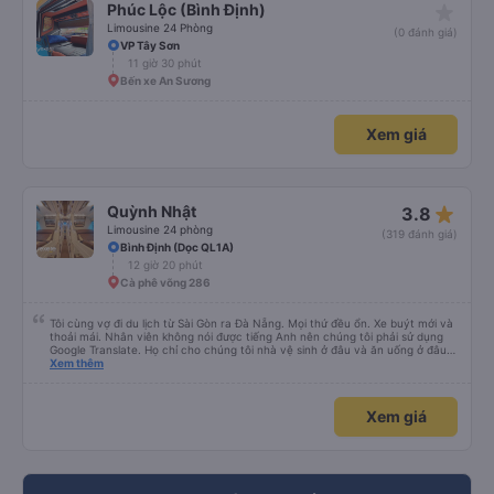
star_rate
Phúc Lộc (Bình Định)
Limousine 24 Phòng
(0 đánh giá)
VP Tây Sơn
11 giờ 30 phút
Bến xe An Sương
Xem giá
star_rate
Quỳnh Nhật
3.8
Limousine 24 phòng
(319 đánh giá)
Bình Định (Dọc QL1A)
12 giờ 20 phút
Cà phê võng 286
Tôi cùng vợ đi du lịch từ Sài Gòn ra Đà Nẵng. Mọi thứ đều ổn. Xe buýt mới và
thoải mái. Nhân viên không nói được tiếng Anh nên chúng tôi phải sử dụng
Google Translate. Họ chỉ cho chúng tôi nhà vệ sinh ở đâu và ăn uống ở đâu.
Xe buýt dừng 4 lần trong chuyến đi 16 giờ của chúng tôi. Chúng tôi đến sớm
Xem thêm
hơn dự kiến 3 tiếng. Trải nghiệm đích thực :). Vấn đề chính là công ty đã thay
đổi điểm đón của chúng tôi. Họ gọi cho chúng tôi cả buổi sáng để thông báo
nhưng chúng tôi không hiểu được tiếng Việt. Người quản lý trong khách sạn
Xem giá
của chúng tôi đã giúp đỡ chúng tôi.