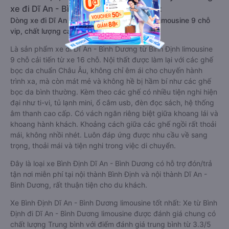
xe đi Dĩ An - Bình Dương từ Bình Định:
Dòng xe đi Dĩ An - Bình Dương từ Bình Định limousine 9 chỗ
vip, chất lượng cao: Tiện lợi, sang trọng
Là sản phẩm xe đi Dĩ An - Bình Dương từ Bình Định limousine
9 chỗ cải tiến từ xe 16 chỗ. Nội thất được làm lại với các ghế
bọc da chuẩn Châu Âu, không chỉ êm ái cho chuyến hành
trình xa, mà còn mát mẻ và không hề bị hầm bí như các ghế
bọc da bình thường. Kèm theo các ghế có nhiều tiện nghi hiện
đại như ti-vi, tủ lạnh mini, ổ cắm usb, đèn đọc sách, hệ thống
âm thanh cao cấp. Có vách ngăn riêng biệt giữa khoang lái và
khoang hành khách. Khoảng cách giữa các ghế ngồi rất thoải
mái, không nhồi nhét. Luôn đáp ứng được nhu cầu về sang
trọng, thoải mái và tiện nghi trong việc di chuyển.
Đây là loại xe Bình Định Dĩ An - Bình Dương có hỗ trợ đón/trả
tận nơi miễn phí tại nội thành Bình Định và nội thành Dĩ An -
Bình Dương, rất thuận tiện cho du khách.
Xe Bình Định Dĩ An - Bình Dương limousine tốt nhất: Xe từ Bình
Định đi Dĩ An - Bình Dương limousine được đánh giá chung có
chất lượng Trung bình với điểm đánh giá trung bình từ 3.3/5