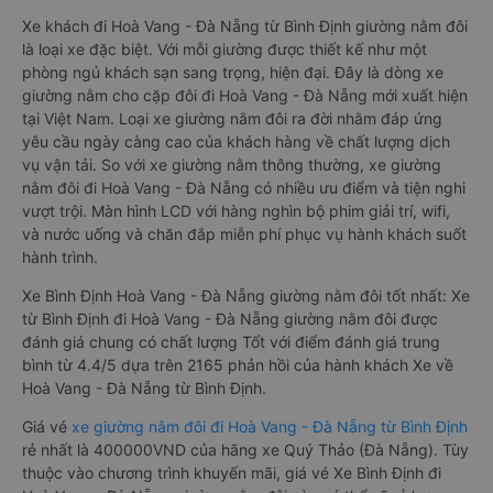
Xe khách đi Hoà Vang - Đà Nẵng từ Bình Định giường nằm đôi
là loại xe đặc biệt. Với mỗi giường được thiết kế như một
phòng ngủ khách sạn sang trọng, hiện đại. Đây là dòng xe
giường nằm cho cặp đôi đi Hoà Vang - Đà Nẵng mới xuất hiện
tại Việt Nam. Loại xe giường nằm đôi ra đời nhằm đáp ứng
yêu cầu ngày càng cao của khách hàng về chất lượng dịch
vụ vận tải. So với xe giường nằm thông thường, xe giường
nằm đôi đi Hoà Vang - Đà Nẵng có nhiều ưu điểm và tiện nghi
vượt trội. Màn hình LCD với hàng nghìn bộ phim giải trí, wifi,
và nước uống và chăn đắp miễn phí phục vụ hành khách suốt
hành trình.
Xe Bình Định Hoà Vang - Đà Nẵng giường nằm đôi tốt nhất: Xe
từ Bình Định đi Hoà Vang - Đà Nẵng giường nằm đôi được
đánh giá chung có chất lượng Tốt với điểm đánh giá trung
bình từ 4.4/5 dựa trên 2165 phản hồi của hành khách Xe về
Hoà Vang - Đà Nẵng từ Bình Định.
Giá vé
xe giường nằm đôi đi Hoà Vang - Đà Nẵng từ Bình Định
rẻ nhất là 400000VND của hãng xe Quý Thảo (Đà Nẵng). Tùy
thuộc vào chương trình khuyến mãi, giá vé Xe Bình Định đi