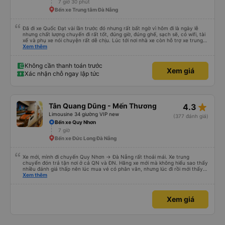
7 giờ 30 phút
Bến xe Trung tâm Đà Nẵng
Đã đi xe Quốc Đạt vài lần trước đó nhưng rất bất ngờ vì hôm đi là ngày lễ
nhưng chất lượng chuyến đi rất tốt, đúng giờ, đúng ghế, sạch sẽ, có wifi, tài
xế và phụ xe nói chuyện rất dễ chịu. Lúc tới nơi nhà xe còn hỗ trợ xe trung
chuyển tới tận nhà. 10đ cho nhà xe, hy vọng nhà xe duy trì được chất lượng
Xem thêm
này. Cảm ơn
Không cần thanh toán trước
Xem giá
Xác nhận chỗ ngay lập tức
star_rate
Tân Quang Dũng - Mến Thương
4.3
Limousine 34 giường VIP new
(377 đánh giá)
Bến xe Quy Nhơn
7 giờ
Bến xe Đức Long Đà Nẵng
Xe mới, mình đi chuyến Quy Nhơn -> Đà Nẵng rất thoải mái. Xe trung
chuyển đón trả tận nơi ở cả QN và ĐN. Hãng xe mới mà không hiểu sao thấy
nhiều đánh giá thấp nên lúc mua vé có phân vân, nhưng lúc đi rồi mới thấy
tuyệt vời. Mọi nhân viên đều thân thiện, nhiệt tình. Nhắn tin cho anh phụ lái
Xem thêm
nếu muốn đi vệ sinh và ảnh vui vẻ dừng xe ở trạm xăng gần nhất để nhà
mình xuống đi!! Mấy xe khác có khi nhăn nhó và chửi nhẹ rồi :) Xe mới, điều
hoà mạnh, sạch sẽ. Không hiểu sao nhiều đánh giá thấp? Mọi người ủng hộ
Xem giá
nhé, mình đi Quy Nhơn về Đà Nẵng mà cả xe có 7 khách, nhìn thương. Chúc
Tân Quang Dũng thành công.