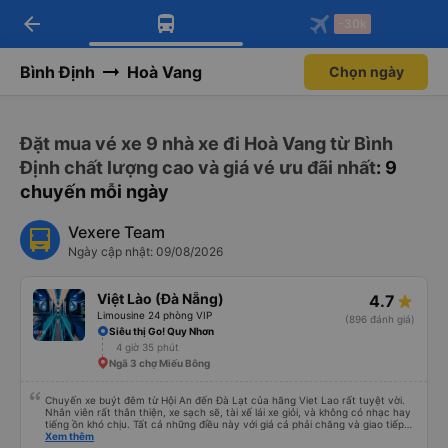
arrow_back
Tải app Vexere ngay!
Tải app Vexere
-30k
Mở app
Mở app
Nhận ưu đãi thành viên độc
-30k/ghế khi đặt vé máy bay qua
quyền
app
Bình Định
Hoà Vang
Chọn ngày
Đặt mua vé xe 9 nhà xe đi Hoà Vang từ Bình
Định chất lượng cao và giá vé ưu đãi nhất
: 9
chuyến mỗi ngày
Vexere Team
Ngày cập nhật: 09/08/2026
Việt Lào (Đà Nẵng)
4.7
Limousine 24 phòng VIP
(896 đánh giá)
Siêu thị Go! Quy Nhơn
4 giờ 35 phút
Ngã 3 chợ Miếu Bông
Chuyến xe buýt đêm từ Hội An đến Đà Lạt của hãng Viet Lao rất tuyệt vời.
Nhân viên rất thân thiện, xe sạch sẽ, tài xế lái xe giỏi, và không có nhạc hay
tiếng ồn khó chịu. Tất cả những điều này với giá cả phải chăng và giao tiếp
bằng tiếng Anh rất suôn sẻ, vì vậy tôi rất khuyên bạn nên chọn hãng này.
Xem thêm