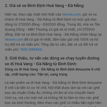
2. Giá vé xe Bình Định Hoà Vang - Đà Nẵng
Hiện tại, theo cập nhật mới nhất của
Vexere.com
, giá vé xe
khách đi Hoà Vang - Đà Nẵng từ Bình Định có mức giá dao
động từ 270000 đồng - 630000 đồng. Trong đó, nhà xe Tân
Quang Dũng - Mến Thương có giá vé rẻ nhất, chỉ 270000
đồng. Đặt vé xe Bình Định Hoà Vang - Đà Nẵng chính hãng tại
Vexere.com
để có giá rẻ nhất, đảm bảo giữ chỗ 100% và hỗ
trợ đổi trả vé miễn phí. Tổng đài tư vấn, đặt vé và đổi trả vé
miễn phí:
1900 888684
.
3. Giới thiệu, tư vấn các dòng xe chạy tuyến đường
xe đi Hoà Vang - Đà Nẵng từ Bình Định:
Dòng xe đi Hoà Vang - Đà Nẵng từ Bình Định limousine 9 chỗ
vip, chất lượng cao: Tiện lợi, sang trọng
Là sản phẩm xe đi Hoà Vang - Đà Nẵng từ Bình Định limousine
9 chỗ cải tiến từ xe 16 chỗ. Nội thất được làm lại với các ghế
bọc da chuẩn Châu Âu, không chỉ êm ái cho chuyến hành
trình xa, mà còn mát mẻ và không hề bị hầm bí như các ghế
bọc da bình thường. Kèm theo các ghế có nhiều tiện nghi hiện