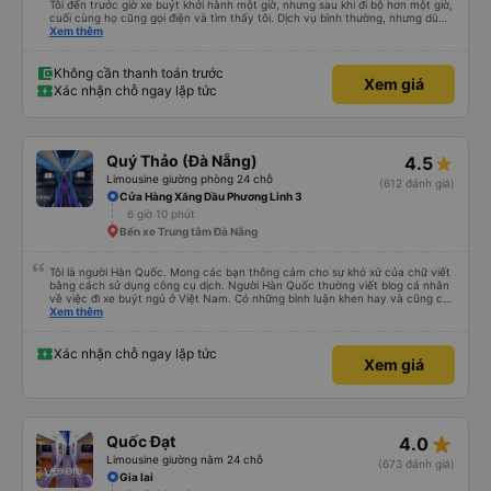
Tôi đến trước giờ xe buýt khởi hành một giờ, nhưng sau khi đi bộ hơn một giờ,
cuối cùng họ cũng gọi điện và tìm thấy tôi. Dịch vụ bình thường, nhưng dù
sao thì tôi ngủ ngon hơn ở khách sạn vì tôi rất thoải mái. Sẽ tuyệt hơn nếu
Xem thêm
tiếng còi xe bớt to hơn. Nhưng tôi thích nó nên tôi cho điểm tối đa. Cảm ơn
bạn rất nhiều.
Không cần thanh toán trước
Xem giá
Xác nhận chỗ ngay lập tức
Quý Thảo (Đà Nẵng)
4.5
Limousine giường phòng 24 chỗ
(612 đánh giá)
Cửa Hàng Xăng Dầu Phương Linh 3
6 giờ 10 phút
Bến xe Trung tâm Đà Nẵng
Tôi là người Hàn Quốc. Mong các bạn thông cảm cho sự khó xử của chữ viết
bằng cách sử dụng công cụ dịch. Người Hàn Quốc thường viết blog cá nhân
về việc đi xe buýt ngủ ở Việt Nam. Có những bình luận khen hay và cũng có
những bình luận khen vất vả nên tôi đã rất lo lắng. Đó là một sự lo lắng vô
Xem thêm
ích. Rất thoải mái và thoải mái. Bên trong xe buýt sạch sẽ, tài xế rất thân
thiện. Gối và chăn nệm cũng sạch và thơm nữa. Mình đề cử bài này. 제 리뷰
를 보시게 되는 한국분들께 정보를 드리자면 저는 다낭에서 꾸이년가는 버스를 탔습
Xác nhận chỗ ngay lập tức
Xem giá
니다. 같은 회사라도 버스마다 퀄리티가 다른지는 모르겠는데, 제가 탄 버스는 쾌적
하고 좋았어요. 자리 넓찍하고 베개 이불 깨끗합니다. 뭐 경적소리야 베트남에서는
익숙해져야 하는 문화일거같구요. 기사님 친절하시구요, 버스 안에서 담배 안피시구
요. 다른 승객들도 버스안에서 담배피는 사람 없어요 휴게소에 들렀다 갈때도 저 있
는지 없는지 체크해보고 출발하시네요. 다만 키173 기준 다리를 쭉 펴지는 못해요.
뭐 전 새우자세가 편해서 불만은 없었습니다 : )
star_rate
Quốc Đạt
4.0
Limousine giường nằm 24 chỗ
(673 đánh giá)
Gia lai