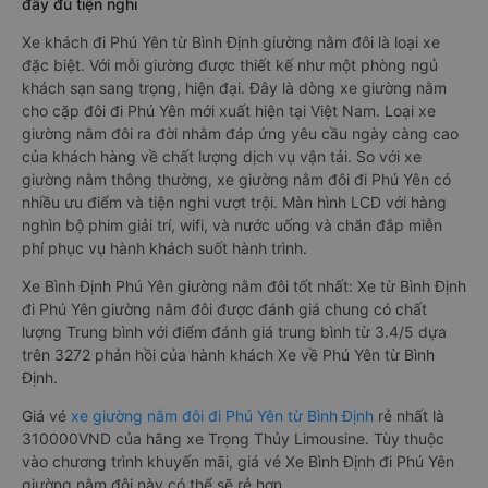
đầy đủ tiện nghi
Xe khách đi Phú Yên từ Bình Định giường nằm đôi là loại xe
đặc biệt. Với mỗi giường được thiết kế như một phòng ngủ
khách sạn sang trọng, hiện đại. Đây là dòng xe giường nằm
cho cặp đôi đi Phú Yên mới xuất hiện tại Việt Nam. Loại xe
giường nằm đôi ra đời nhằm đáp ứng yêu cầu ngày càng cao
của khách hàng về chất lượng dịch vụ vận tải. So với xe
giường nằm thông thường, xe giường nằm đôi đi Phú Yên có
nhiều ưu điểm và tiện nghi vượt trội. Màn hình LCD với hàng
nghìn bộ phim giải trí, wifi, và nước uống và chăn đắp miễn
phí phục vụ hành khách suốt hành trình.
Xe Bình Định Phú Yên giường nằm đôi tốt nhất: Xe từ Bình Định
đi Phú Yên giường nằm đôi được đánh giá chung có chất
lượng Trung bình với điểm đánh giá trung bình từ 3.4/5 dựa
trên 3272 phản hồi của hành khách Xe về Phú Yên từ Bình
Định.
Giá vé
xe giường nằm đôi đi Phú Yên từ Bình Định
rẻ nhất là
310000VND của hãng xe Trọng Thủy Limousine. Tùy thuộc
vào chương trình khuyến mãi, giá vé Xe Bình Định đi Phú Yên
giường nằm đôi này có thể sẽ rẻ hơn.