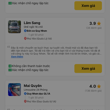
Xác nhận chỗ ngay lập tức
Xem giá
star_rate
Lâm Sang
3.9
Ghế ngồi 16 chỗ
(34 đánh giá)
Bến xe Quy Nhơn
1 giờ 50 phút
Phú Yên (Quốc Lộ 1A)
Đây là một chuyến xe buýt thực sự tuyệt vời, thoải mái và đã đưa bạn tôi
đến tận khách sạn. Tôi đã trả tiền vé cho bạn tôi vì vài tháng trước tôi đã đi
với công ty này từ Quy Nhơn. Tài xế rất nhiệt tình trả lời tin nhắn, và giá cả
rất hợp lý, rẻ hơn so với các lựa chọn khác cho dịch vụ 5 sao. Rất đáng để
Xem thêm
trải nghiệm.
Không cần thanh toán trước
Xem giá
Xác nhận chỗ ngay lập tức
star_rate
Mai Quyên
4.0
Limousine 24 Phòng
(136 đánh giá)
Quy Nhơn dọc QL1A
1 giờ 30 phút
Phú Yên (Dọc Quốc lộ 1A)