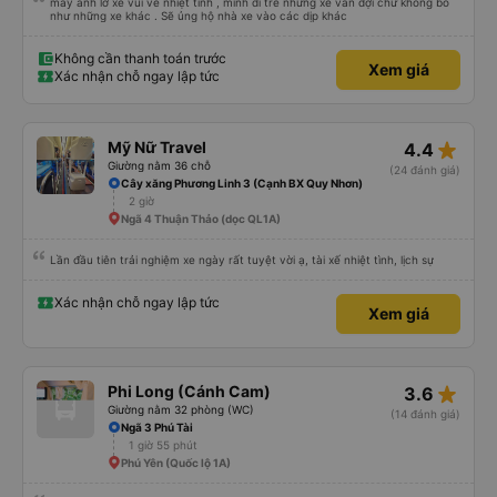
mấy anh lơ xe vui vẻ nhiệt tình , mình đi trễ nhưng xe vẫn đợi chứ không bỏ
như những xe khác . Sẽ ủng hộ nhà xe vào các dịp khác
Không cần thanh toán trước
Xem giá
Xác nhận chỗ ngay lập tức
star_rate
Mỹ Nữ Travel
4.4
Giường nằm 36 chỗ
(24 đánh giá)
Cây xăng Phương Linh 3 (Cạnh BX Quy Nhơn)
2 giờ
Ngã 4 Thuận Thảo (dọc QL1A)
Lần đầu tiên trải nghiệm xe ngày rất tuyệt vời ạ, tài xế nhiệt tình, lịch sự
Xác nhận chỗ ngay lập tức
Xem giá
star_rate
Phi Long (Cánh Cam)
3.6
Giường nằm 32 phòng (WC)
(14 đánh giá)
Ngã 3 Phú Tài
1 giờ 55 phút
Phú Yên (Quốc lộ 1A)