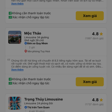
nên thư giãn một cách đáng ngạc nhiên. Nhân viên soát vé lịch sự và nhiệt
tình, tài xế cẩn thận và chuyên nghiệp, mọi thứ đều được tổ chức tốt. Các
Xem thêm
thông báo rõ ràng, việc lên xe dễ dàng, và toàn bộ chuyến đi diễn ra đúng
như kế hoạch. Tôi đặt vé qua Vexere, và toàn bộ trải nghiệm - từ khi đặt vé
đến khi đến nơi - đều suôn sẻ và không gặp rắc rối. Tôi rất hài lòng với công
Không cần thanh toán trước
Xem giá
ty này và chắc chắn sẽ chọn Trọng Thủy Travel một lần nữa. Rất đáng giới
Xác nhận chỗ ngay lập tức
thiệu!
Mộc Thảo
4.8
Limousine 34 giường
(1997 đánh giá)
Ghế ngồi 29 chỗ
Bến xe Quy Nhơn
2 giờ
Văn phòng Tuy Hoà
Chúng tôi rất hài lòng với chuyến đi 8,5 tiếng ngày hôm qua. Tài xế xe buýt
rất tuyệt vời. Ghế ngồi thoải mái và sạch sẽ, có nước uống và khăn lau tay.
Có điểm dừng ăn uống tuyệt vời. Có nhiều lần dừng nghỉ để đi vệ sinh. Điều
duy nhất tôi muốn đề xuất để cải thiện là cho phép thanh toán bằng thẻ
Xem thêm
nước ngoài khi đặt vé trên ứng dụng.
Không cần thanh toán trước
Xem giá
Xác nhận chỗ ngay lập tức
Trọng Thủy Limousine
4.8
Limousine 24 phòng Đôi
(1737 đánh giá)
Thị trấn Tam Quan
4 giờ 30 phút