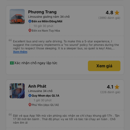
star_rate
Phương Trang
4.8
Limousine giường nằm 34 chỗ
(3990 đánh giá)
Bến xe Miền Đông Mới
10 giờ 30 phút
Bến xe Nam Tuy Hòa
Excellent bus and very safe driving. To make this a 5-star experience, I
suggest the company implements a "no sound" policy for phones during the
night to respect those sleeping. It is a sleeper bus, so quiet is key! Also,
please display the Wi-Fi password clearly inside the cabin for convenience. I
Xem thêm
would definitely ride with them again! -------------- ​ Xe chất lượng tốt và
tài xế lái xe rất an toàn. Để dịch vụ hoàn hảo hơn, tôi góp ý nhà xe nên có
quy định rõ ràng về việc giữ im lặng (tắt âm thanh điện thoại) vào ban đêm
Xác nhận chỗ ngay lập tức
Xem giá
để tránh làm phiền hành khách khác ngủ. Ngoài ra, nhà xe nên dán sẵn mật
khẩu Wi-Fi trong xe để hành khách dễ dàng sử dụng. Tôi vẫn sẽ tiếp tục ủng
hộ nhà xe trong tương lai!
star_rate
Anh Phát
4.1
Limousine 34 chỗ
(226 đánh giá)
Quy Nhơn dọc QL1A
1 giờ 30 phút
Phú Yên (dọc QL1A)
Đặt vé qua App 16h mà văn phòng xác nhận xe chỉ chạy khung giờ 17h . Tận
17:30 mới lăn bánh . Thái độ phục vụ xe tốt và bác tài chạy an toàn . Chỗ
nằm êm ái