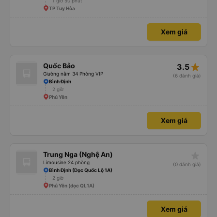
1 giờ 50 phút
TP Tuy Hòa
Xem giá
star_rate
Quốc Bảo
3.5
Giường nằm 34 Phòng VIP
(6 đánh giá)
Bình Định
2 giờ
Phú Yên
Xem giá
star_rate
Trung Nga (Nghệ An)
Limousine 24 phòng
(0 đánh giá)
Bình Định (Dọc Quốc Lộ 1A)
2 giờ
Phú Yên (dọc QL1A)
Xem giá