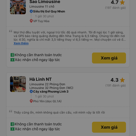
star_rate
Sao Limousine
4.7
Limousine 11 chỗ
(197 đánh giá)
Siêu thị Go! Quy Nhơn
1 giờ 30 phút
VP Tuy Hòa
Mọi thứ đều tuyệt vời, ngoại trừ tốc độ quá nhanh. Tôi đi ngủ lúc 1 giờ sáng,
và GPS báo rằng quãng đường đến Nha Trang là 6,5 tiếng. Chúng tôi đến nơi
lúc 4:30, nghĩa là chỉ mất 3,5 tiếng thay vì 6,5 tiếng 👀. Mọi chuyện có vẻ ổn,
nhưng thật đáng sợ khi những chiếc xe buýt đi ngược chiều phóng qua quá
Xem thêm
nhanh đến nỗi tôi hầu như không nhận ra chúng. Nhà vệ sinh sạch sẽ, dịch
vụ tuyệt vời. Nhìn chung, đó là một trải nghiệm tuyệt vời. Nhân tiện, hành
trình đến Thành phố Hồ Chí Minh không nhanh đến vậy. Nhưng hành trình
Không cần thanh toán trước
Xem giá
trở về thì nhanh hơn. Chăn ga gối đệm sạch sẽ, và tôi ngủ rất ngon ❤️
Xác nhận chỗ ngay lập tức
star_rate
Hà Linh NT
4.3
Limousine 22 Phòng Đơn
(191 đánh giá)
Limousine 32 Phòng Đơn (WC)
Cây xăng Phương Linh 3
1 giờ 30 phút
Phú Yên (dọc QL1A)
Thấy cũng ổn, mình không quá cần cẩu, với mình vậy là tốt rồi
Không cần thanh toán trước
Xem giá
Xác nhận chỗ ngay lập tức