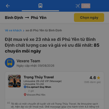
arrow_back
Tải app Vexere ngay!
Tải app Vexere
-30k
Mở app
Mở app
Nhận ưu đãi thành viên độc
-30k/ghế khi đặt vé máy bay qua
quyền
app
Bình Định
Phú Yên
Chọn ngày
Vé xe khách
xe đi Phú Yên từ Bình Định
Đặt mua vé xe 23 nhà xe đi Phú Yên từ Bình
Định chất lượng cao và giá vé ưu đãi nhất
: 85
chuyến mỗi ngày
Vexere Team
Ngày cập nhật: 09/08/2026
Trọng Thủy Travel
4.6
Limousine 29 chỗ VIP (Massage)
(595 đánh giá)
Limousine 10 chỗ
Co.opmart Quy Nhơn
2 giờ
Vincom Phú Yên
Tôi đã có một chuyến đi tuyệt vời với Trọng Thủy Travel. Xe limousine sạch
sẽ, hiện đại và rất thoải mái. Ghế massage giúp cho hành trình 4,5 tiếng trở