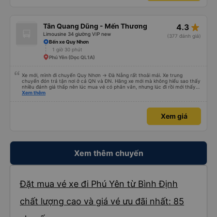
star_rate
Tân Quang Dũng - Mến Thương
4.3
Limousine 34 giường VIP new
(377 đánh giá)
Bến xe Quy Nhơn
1 giờ 30 phút
Phú Yên (Dọc QL1A)
Xe mới, mình đi chuyến Quy Nhơn -> Đà Nẵng rất thoải mái. Xe trung
chuyển đón trả tận nơi ở cả QN và ĐN. Hãng xe mới mà không hiểu sao thấy
nhiều đánh giá thấp nên lúc mua vé có phân vân, nhưng lúc đi rồi mới thấy
tuyệt vời. Mọi nhân viên đều thân thiện, nhiệt tình. Nhắn tin cho anh phụ lái
Xem thêm
nếu muốn đi vệ sinh và ảnh vui vẻ dừng xe ở trạm xăng gần nhất để nhà
mình xuống đi!! Mấy xe khác có khi nhăn nhó và chửi nhẹ rồi :) Xe mới, điều
hoà mạnh, sạch sẽ. Không hiểu sao nhiều đánh giá thấp? Mọi người ủng hộ
Xem giá
nhé, mình đi Quy Nhơn về Đà Nẵng mà cả xe có 7 khách, nhìn thương. Chúc
Tân Quang Dũng thành công.
Xem thêm chuyến
Đặt mua vé xe đi Phú Yên từ Bình Định
chất lượng cao và giá vé ưu đãi nhất: 85