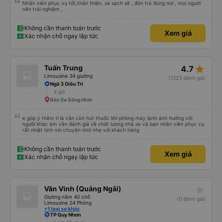
Nhân viên phục vụ tốt,thân thiện. xe sạch sẽ , đón trả đúng nơi , mọi người
nên trải nghiệm ,
Không cần thanh toán trước
Xem giá
Xác nhận chỗ ngay lập tức
star_rate
Tuấn Trung
4.7
Limousine 34 giường
(1223 đánh giá)
Ngã 3 Diêu Trì
3 giờ
Bến Xe Sông Hinh
e góp ý thêm tí là vẫn còn hút thuốc khi phòng máy lạnh ảnh hưởng với
người khác em vẫn đánh giá về chất lượng nhà xe và bạn nhân viên phục vụ
rất nhiệt tình nói chuyện nhỏ nhẹ với khách hàng
Không cần thanh toán trước
Xem giá
Xác nhận chỗ ngay lập tức
star_rate
Văn Vinh (Quảng Ngãi)
Giường nằm 40 chỗ
(0 đánh giá)
Limousine 24 Phòng
+1 loại xe khác
TP Quy Nhơn