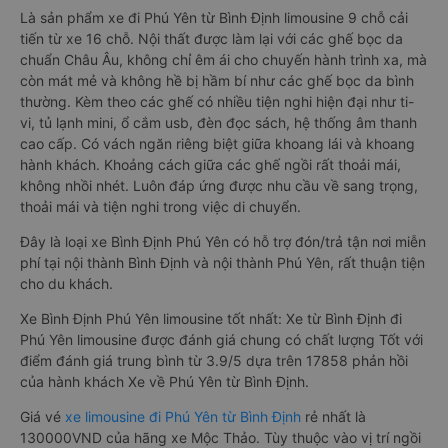
Là sản phẩm xe đi Phú Yên từ Bình Định limousine 9 chỗ cải
tiến từ xe 16 chỗ. Nội thất được làm lại với các ghế bọc da
chuẩn Châu Âu, không chỉ êm ái cho chuyến hành trình xa, mà
còn mát mẻ và không hề bị hầm bí như các ghế bọc da bình
thường. Kèm theo các ghế có nhiều tiện nghi hiện đại như ti-
vi, tủ lạnh mini, ổ cắm usb, đèn đọc sách, hệ thống âm thanh
cao cấp. Có vách ngăn riêng biệt giữa khoang lái và khoang
hành khách. Khoảng cách giữa các ghế ngồi rất thoải mái,
không nhồi nhét. Luôn đáp ứng được nhu cầu về sang trọng,
thoải mái và tiện nghi trong việc di chuyển.
Đây là loại xe Bình Định Phú Yên có hỗ trợ đón/trả tận nơi miễn
phí tại nội thành Bình Định và nội thành Phú Yên, rất thuận tiện
cho du khách.
Xe Bình Định Phú Yên limousine tốt nhất: Xe từ Bình Định đi
Phú Yên limousine được đánh giá chung có chất lượng Tốt với
điểm đánh giá trung bình từ 3.9/5 dựa trên 17858 phản hồi
của hành khách Xe về Phú Yên từ Bình Định.
Giá vé
xe limousine đi Phú Yên từ Bình Định
rẻ nhất là
130000VND của hãng xe Mộc Thảo. Tùy thuộc vào vị trí ngồi