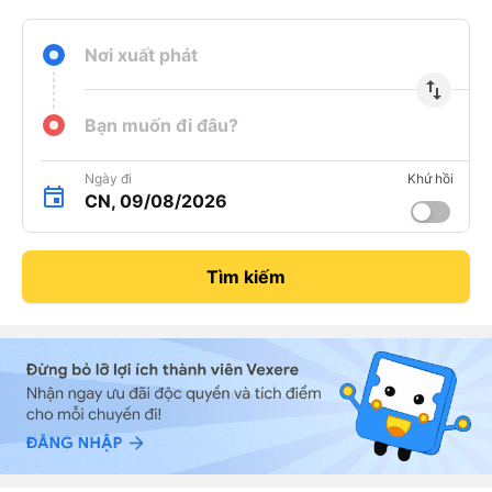
Nơi xuất phát
import_export
Bạn muốn đi đâu?
Ngày đi
Khứ hồi
CN, 09/08/2026
Tìm kiếm