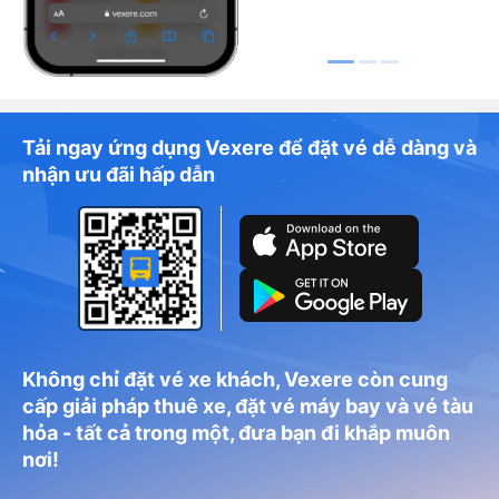
Tải ngay ứng dụng Vexere để đặt vé dễ dàng và
nhận ưu đãi hấp dẫn
Không chỉ đặt vé xe khách, Vexere còn cung
cấp giải pháp thuê xe, đặt vé máy bay và vé tàu
hỏa - tất cả trong một, đưa bạn đi khắp muôn
nơi!