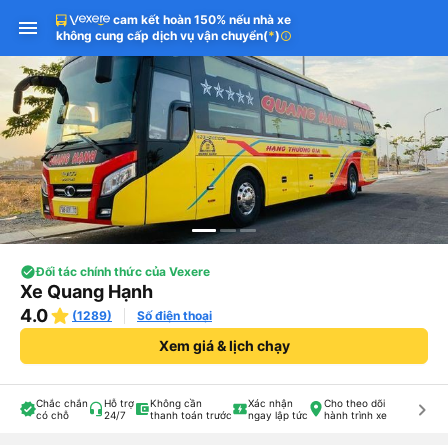
cam kết hoàn 150% nếu nhà xe
không cung cấp dịch vụ vận chuyển
(
*
)
info
Đối tác chính thức của Vexere
Xe Quang Hạnh
4.0
(1289)
Số điện thoại
Xem giá & lịch chạy
Chắc chắn
Hỗ trợ
Không cần
Xác nhận
Cho theo dõi
keyboard_arrow_right
có chỗ
24/7
thanh toán trước
ngay lập tức
hành trình xe