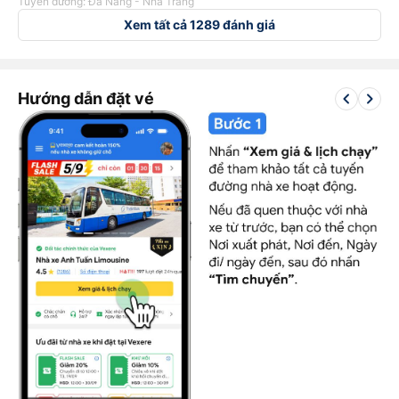
Tuyến đường: Đà Nẵng - Nha Trang
Xem tất cả 1289 đánh giá
keyboard_arrow_left
keyboard_arrow_right
Hướng dẫn đặt vé