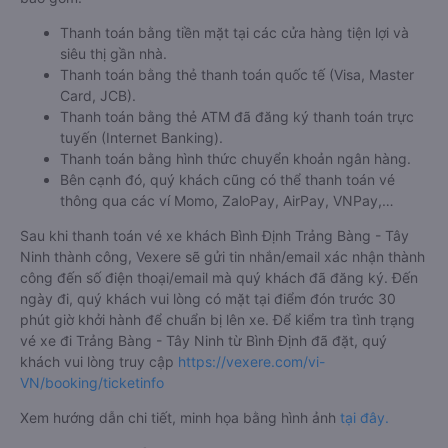
Thanh toán bằng tiền mặt tại các cửa hàng tiện lợi và
siêu thị gần nhà.
Thanh toán bằng thẻ thanh toán quốc tế (Visa, Master
Card, JCB).
Thanh toán bằng thẻ ATM đã đăng ký thanh toán trực
tuyến (Internet Banking).
Thanh toán bằng hình thức chuyển khoản ngân hàng.
Bên cạnh đó, quý khách cũng có thể thanh toán vé
thông qua các ví Momo, ZaloPay, AirPay, VNPay,…
Sau khi thanh toán vé xe khách Bình Định Trảng Bàng - Tây
Ninh thành công, Vexere sẽ gửi tin nhắn/email xác nhận thành
công đến số điện thoại/email mà quý khách đã đăng ký. Đến
ngày đi, quý khách vui lòng có mặt tại điểm đón trước 30
phút giờ khởi hành để chuẩn bị lên xe. Để kiểm tra tình trạng
vé xe đi Trảng Bàng - Tây Ninh từ Bình Định đã đặt, quý
khách vui lòng truy cập
https://vexere.com/vi-
VN/booking/ticketinfo
Xem hướng dẫn chi tiết, minh họa bằng hình ảnh
tại đây.