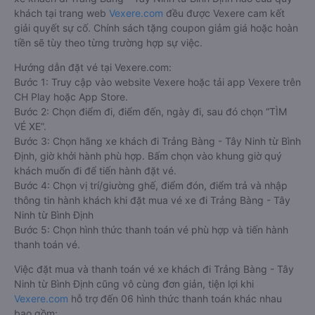
khách tại trang web
Vexere.com
đều được Vexere cam kết
giải quyết sự cố. Chính sách tặng coupon giảm giá hoặc hoàn
tiền sẽ tùy theo từng trường hợp sự việc.
Hướng dẫn đặt vé tại Vexere.com:
Bước 1: Truy cập vào website Vexere hoặc tải app Vexere trên
CH Play hoặc App Store.
Bước 2: Chọn điểm đi, điểm đến, ngày đi, sau đó chọn “TÌM
VÉ XE”.
Bước 3: Chọn hãng xe khách đi Trảng Bàng - Tây Ninh từ Bình
Định, giờ khởi hành phù hợp. Bấm chọn vào khung giờ quý
khách muốn đi để tiến hành đặt vé.
Bước 4: Chọn vị trí/giường ghế, điểm đón, điểm trả và nhập
thông tin hành khách khi đặt mua vé xe đi Trảng Bàng - Tây
Ninh từ Bình Định
Bước 5: Chọn hình thức thanh toán vé phù hợp và tiến hành
thanh toán vé.
Việc đặt mua và thanh toán vé xe khách đi Trảng Bàng - Tây
Ninh từ Bình Định cũng vô cùng đơn giản, tiện lợi khi
Vexere.com
hỗ trợ đến 06 hình thức thanh toán khác nhau
bao gồm: