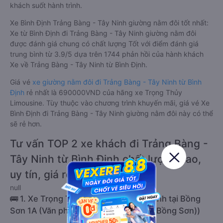
khách suốt hành trình.
Xe Bình Định Trảng Bàng - Tây Ninh giường nằm đôi tốt nhất:
Xe từ Bình Định đi Trảng Bàng - Tây Ninh giường nằm đôi
được đánh giá chung có chất lượng Tốt với điểm đánh giá
trung bình từ 3.9/5 dựa trên 1744 phản hồi của hành khách
Xe về Trảng Bàng - Tây Ninh từ Bình Định.
Giá vé
xe giường nằm đôi đi Trảng Bàng - Tây Ninh từ Bình
Định
rẻ nhất là 690000VND của hãng xe Trọng Thủy
Limousine. Tùy thuộc vào chương trình khuyến mãi, giá vé Xe
Bình Định đi Trảng Bàng - Tây Ninh giường nằm đôi này có thể
sẽ rẻ hơn.
Tư vấn TOP 2 xe khách đi Trảng Bàng -
Tây Ninh từ Bình Định chất lượng cao,
uy tín, giá rẻ nhất 08/2026
null
🚌 1. Xe Trọng Thủy Limousine khởi hành tại Bồng
Sơn 1A (Văn phòng Bình Định (Bến xe Bồng Sơn))