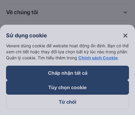
keyboard_arrow_down
Về chúng tôi
keyboard_arrow_down
Hỗ trợ
close
Sử dụng cookie
keyboard_arrow_down
Vexere dùng cookie để website hoạt động ổn định. Bạn có thể
Trở thành đối tác
xem chi tiết hoặc thay đổi lựa chọn bất kỳ lúc nào trong phần
Quản lý cookie. Tìm hiểu thêm trong
Chính sách Cookie
.
Đối tác thanh toán
Chấp nhận tất cả
Tùy chọn cookie
Từ chối