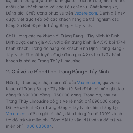
loại chất lượng dựa trên đánh giá từ 1 đến 5 (1: tệ nhất, 5: tốt
nhất) của khách hàng với các tiêu chí như: Chất lượng xe,
Đúng giờ, Chất lượng phục vụ trên
Vexere.com
. Đánh giá này
được viết trực tiếp bởi các khách hàng đã trải nghiệm các
hãng Xe Bình Định đi Trảng Bàng - Tây Ninh.
Chất lượng các xe khách đi Trảng Bàng - Tây Ninh từ Bình
Định được đánh giá 4.5, với điểm trung bình là 4.5/5 bởi 1744
hành khách. Trong đó hãng xe khách Bình Định Trảng Bàng -
Tây Ninh tốt nhất tuyến được đánh giá 4.8/5 bởi 1737 hành
khách là nhà xe Trọng Thủy Limousine.
2. Giá vé xe Bình Định Trảng Bàng - Tây Ninh
Hiện tại, theo cập nhật mới nhất của
Vexere.com
, giá vé xe
khách đi Trảng Bàng - Tây Ninh từ Bình Định có mức giá dao
động từ 690000 đồng - 750000 đồng. Trong đó, nhà xe
Trọng Thủy Limousine có giá vé rẻ nhất, chỉ 690000 đồng.
Đặt vé xe Bình Định Trảng Bàng - Tây Ninh chính hãng tại
Vexere.com
để có giá rẻ nhất, đảm bảo giữ chỗ 100% và hỗ
trợ đổi trả vé miễn phí. Tổng đài tư vấn, đặt vé và đổi trả vé
miễn phí:
1900 888684
.