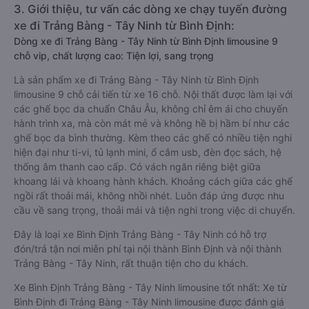
3. Giới thiệu, tư vấn các dòng xe chạy tuyến đường
xe đi Trảng Bàng - Tây Ninh từ Bình Định:
Dòng xe đi Trảng Bàng - Tây Ninh từ Bình Định limousine 9
chỗ vip, chất lượng cao: Tiện lợi, sang trọng
Là sản phẩm xe đi Trảng Bàng - Tây Ninh từ Bình Định
limousine 9 chỗ cải tiến từ xe 16 chỗ. Nội thất được làm lại với
các ghế bọc da chuẩn Châu Âu, không chỉ êm ái cho chuyến
hành trình xa, mà còn mát mẻ và không hề bị hầm bí như các
ghế bọc da bình thường. Kèm theo các ghế có nhiều tiện nghi
hiện đại như ti-vi, tủ lạnh mini, ổ cắm usb, đèn đọc sách, hệ
thống âm thanh cao cấp. Có vách ngăn riêng biệt giữa
khoang lái và khoang hành khách. Khoảng cách giữa các ghế
ngồi rất thoải mái, không nhồi nhét. Luôn đáp ứng được nhu
cầu về sang trọng, thoải mái và tiện nghi trong việc di chuyển.
Đây là loại xe Bình Định Trảng Bàng - Tây Ninh có hỗ trợ
đón/trả tận nơi miễn phí tại nội thành Bình Định và nội thành
Trảng Bàng - Tây Ninh, rất thuận tiện cho du khách.
Xe Bình Định Trảng Bàng - Tây Ninh limousine tốt nhất: Xe từ
Bình Định đi Trảng Bàng - Tây Ninh limousine được đánh giá