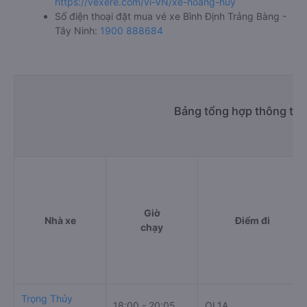
https://vexere.com/vi-VN/xe-hoang-huy
Số điện thoại đặt mua vé xe Bình Định Trảng Bàng -
Tây Ninh:
1900 888684
Bảng tổng hợp thông tin 
Giờ
Nhà xe
Điểm đi
chạy
Trọng Thủy
18:00 - 20:05
QL1A