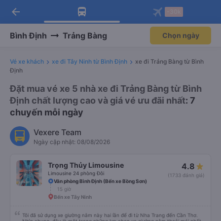
arrow_back
Tải app Vexere ngay!
Tải app Vexere
-30k
Mở app
Mở app
Nhận ưu đãi thành viên độc
-30k/ghế khi đặt vé máy bay qua
quyền
app
Bình Định
Trảng Bàng
Chọn ngày
Vé xe khách
xe đi Tây Ninh từ Bình Định
xe đi Trảng Bàng từ Bình
Định
Đặt mua vé xe 5 nhà xe đi Trảng Bàng từ Bình
Định chất lượng cao và giá vé ưu đãi nhất
: 7
chuyến mỗi ngày
Vexere Team
Ngày cập nhật: 08/08/2026
Trọng Thủy Limousine
4.8
Limousine 24 phòng Đôi
(1733 đánh giá)
Văn phòng Bình Định (Bến xe Bồng Sơn)
15 giờ
Bến xe Tây Ninh
Tôi đã sử dụng xe giường nằm này hai lần để đi từ Nha Trang đến Cần Thơ.