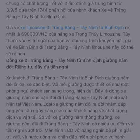
chung có chất lượng Tốt với điểm đánh giá trung bình từ
3.9/5 dựa trên 1744 phản hồi của hành khách Xe về Trảng
Bàng - Tây Ninh từ Bình Định.
Giá vé
xe limousine đi Trảng Bàng - Tây Ninh từ Bình Định
rẻ
nhất là 690000VND của hãng xe Trọng Thủy Limousine. Tùy
thuộc vào vị trí ngồi của bạn và chương trình khuyến mãi, giá
vé Xe Bình Định đi Trảng Bàng - Tây Ninh limousine này có thể
sẽ rẻ hơn
Dòng xe đi Trảng Bàng - Tây Ninh từ Bình Định giường nằm
đôi: Riêng tư, đầy đủ tiện nghi
Xe khách đi Trảng Bàng - Tây Ninh từ Bình Định giường nằm
đôi là loại xe đặc biệt. Với mỗi giường được thiết kế như một
phòng ngủ khách sạn sang trọng, hiện đại. Đây là dòng xe
giường nằm cho cặp đôi đi Trảng Bàng - Tây Ninh mới xuất
hiện tại Việt Nam. Loại xe giường nằm đôi ra đời nhằm đáp
ứng yêu cầu ngày càng cao của khách hàng về chất lượng
dịch vụ vận tải. So với xe giường nằm thông thường, xe
giường nằm đôi đi Trảng Bàng - Tây Ninh có nhiều ưu điểm và
tiện nghi vượt trội. Màn hình LCD với hàng nghìn bộ phim giải
trí, wifi, và nước uống và chăn đắp miễn phí phục vụ hành