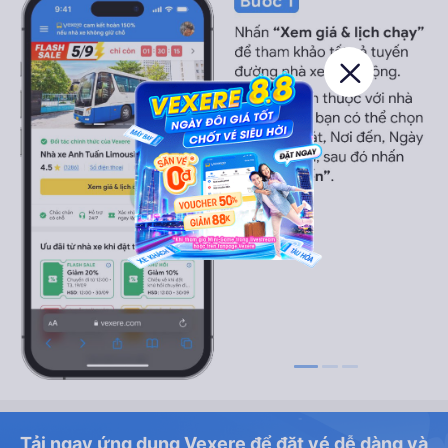
Tải ngay ứng dụng Vexere để đặt vé dễ dàng và