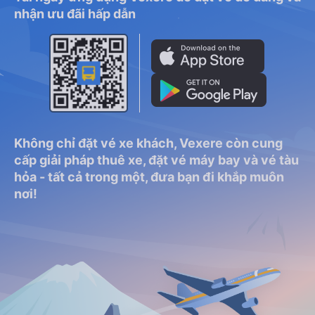
nhận ưu đãi hấp dẫn
Không chỉ đặt vé xe khách, Vexere còn cung
cấp giải pháp thuê xe, đặt vé máy bay và vé tàu
hỏa - tất cả trong một, đưa bạn đi khắp muôn
nơi!