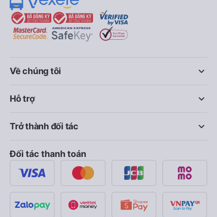
keyboard_arrow_down
Về chúng tôi
keyboard_arrow_down
Hỗ trợ
keyboard_arrow_down
Trở thành đối tác
Đối tác thanh toán