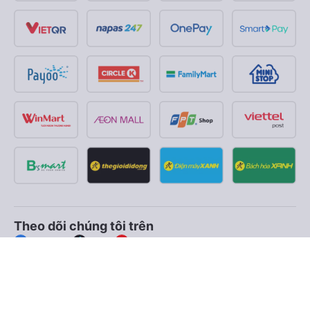
Theo dõi chúng tôi trên
Facebook
Tiktok
Youtube
Công ty TNHH Thương Mại Dịch Vụ Vexere
Địa chỉ đăng ký kinh doanh: 8C Chữ Đồng Tử, Phường Tân