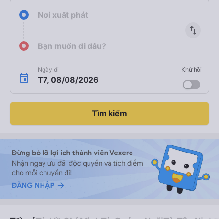
Nơi xuất phát
import_export
Bạn muốn đi đâu?
Ngày đi
Khứ hồi
T7, 08/08/2026
Tìm kiếm