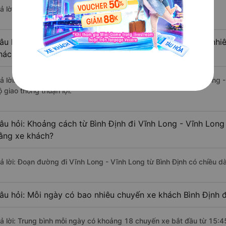
ả lời: Hiện tại có 4 nhà xe khai thác tuyến đường.
âu hỏi: Từ Bình Định đi Vĩnh Long - Vĩnh Long mất bao nhiê
hách?
rả lời: Thời gian di chuyển bằng xe khách từ Bình Định đi Vĩnh Long
 giao thông thuận lợi.
âu hỏi: Khoảng cách từ Bình Định đi Vĩnh Long - Vĩnh Long
ằng xe khách?
rả lời: Đoạn đường đi Vĩnh Long - Vĩnh Long từ Bình Định có chiều 
âu hỏi: Mỗi ngày có bao nhiêu chuyến xe khách Bình Định đ
rả lời: Trung bình mỗi ngày có khoảng 18 chuyến xe bắt đầu từ 15:4