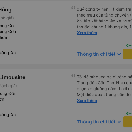
Hùng
quý công ty nên: 1) kiểm tra và dán tem hành lý cho khách
theo màu của từng chuyến 
nh giá)
khi tập kết hàng lên xe. vì 
òng Đôi
thơ đợi chung 1 khung giờ, 1 địa điểm. vì là 
hòng Đơn
của quý công ty nên rất hài l
Xem thêm
Nhơn
mong muốn đội ngũ nhân viê
cải thiện ngày một phát triển. 2) đồng nhất về cách giao t
KH
và CSKH nhẹ nhàng, chu đáo
ường An
keyboard_arrow_down
Thông tin chi tiết
là nhà xe được yêu thích và lựa 
ơn quý anh chị em cty cũng
tiếp nhận. " khách hàng thân
thời sinh viên"
Limousine
Tôi đã sử dụng xe giường nằ
Trang đến Cần Thơ. Nhìn chu
đánh giá)
chọn xe giường nằm thoải má
hòng Đôi
Một điều quan trọng cần đề 
ơn
xe, điều này có thể gây khó 
Xem thêm
xuyên đêm. Tuy nhiên, khi 
chuyến đi vẫn khá thoải mái
KH
ường An
(hôm qua) rất tốt. Mặc dù x
keyboard_arrow_down
Thông tin chi tiết
nhưng công ty đã thông báo 
gặp vấn đề gì. Xe khá thoải 