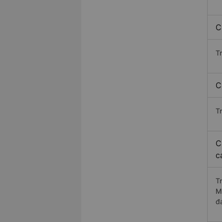
C
T
C
T
C
c
T
M
đ