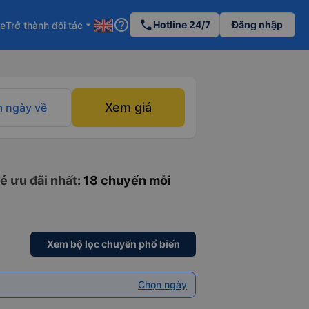
help_outline
phone
Hotline 24/7
Đăng nhập
re
Trở thành đối tác
arrow_drop_down
Xem giá
 ngày về
é ưu đãi nhất
: 18 chuyến mỗi
Xem bộ lọc chuyến phổ biến
Chọn ngày