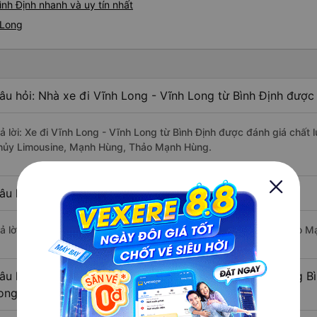
nh Định nhanh và uy tín nhất
 Long
âu hỏi: Nhà xe đi Vĩnh Long - Vĩnh Long từ Bình Định được 
rả lời: Xe đi Vĩnh Long - Vĩnh Long từ Bình Định được đánh giá chất 
hủy Limousine, Mạnh Hùng, Thảo Mạnh Hùng.
âu hỏi: Xe nào đi Vĩnh Long - Vĩnh Long có giá rẻ nhất?
rả lời: Vé xe rẻ nhất có mức giá là 660.000 đồng của nhà xe Thảo 
âu hỏi: Có bao nhiêu nhà xe đang khai thác tuyến đường Bì
ong ?