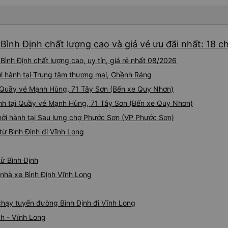
Bình Định chất lượng cao và giá vé ưu đãi nhất: 18 c
ình Định chất lượng cao, uy tín, giá rẻ nhất 08/2026
ởi hành tại Trung tâm thương mại, Ghềnh Ráng
i Quầy vé Mạnh Hùng, 71 Tây Sơn (Bến xe Quy Nhơn)
nh tại Quầy vé Mạnh Hùng, 71 Tây Sơn (Bến xe Quy Nhơn)
hởi hành tại Sau lưng chợ Phước Sơn (VP Phước Sơn)
ừ Bình Định đi Vĩnh Long
từ Bình Định
á nhà xe Bình Định Vĩnh Long
 chạy tuyến đường Bình Định đi Vĩnh Long
nh - Vĩnh Long