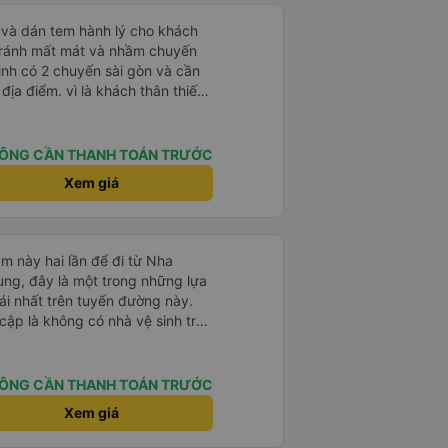
tránh mất mát và nhầm chuyến
mình có 2 chuyến sài gòn và cần
khách thân thiết
òng và tin tưởng. tuy nhiên rất
n anh chị em nhà xe cùng nhau
iếp
ÔNG CẦN THANH TOÁN TRƯỚC
 nữa thì chắc chắn quy công ty
Xem giá
chọn số 1 quy nhơn. rất cảm
 như chị Thảo đã lắng nghe và
 thiết nhiều năm của nhà xe từ
m này hai lần để đi từ Nha
ng, đây là một trong những lựa
i nhất trên tuyến đường này.
cập là không có nhà vệ sinh trên
chịu trên một hành trình dài
có các điểm dừng thường xuyên,
. Chuyến đi gần đây nhất của tôi
ÔNG CẦN THANH TOÁN TRƯỚC
e bị chậm khoảng một tiếng,
Xem giá
trước cho tôi, nên tôi không
mái, có chăn và hai gối, và các