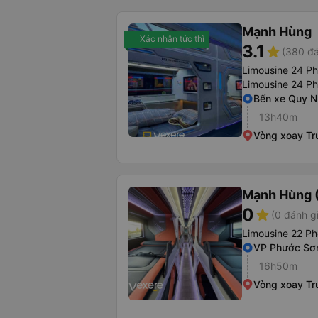
Mạnh Hùng
Xác nhận tức thì
3.1
star
(380 đá
Limousine 24 P
Limousine 24 P
Bến xe Quy 
13h40m
Vòng xoay Tr
Mạnh Hùng (
0
star
(0 đánh g
Limousine 22 Ph
VP Phước Sơ
16h50m
Vòng xoay Tr