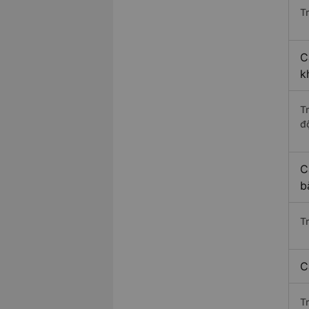
Tr
C
k
T
độ
C
b
T
C
T