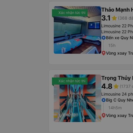
Thảo Mạnh 
Xác nhận tức thì
3.1
star
(368 đá
Limousine 22 Ph
Limousine 22 P
Bến xe Quy 
15h
Vòng xoay Tr
Trọng Thủy 
Xác nhận tức thì
4.8
star
(1737 
Limousine 24 p
Big C Quy Nh
14h5m
Vòng xoay Tr