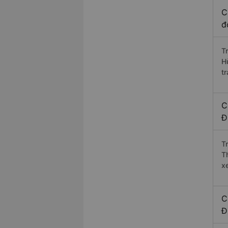
C
đ
T
H
t
C
Đ
T
T
xe
C
Đ