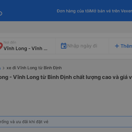
Đơn hàng của tôi
Mở bán vé trên Vexe
fo
Nơi đến
add
Nhập ngày đi
Thêm
xe đi Vĩnh Long từ Bình Định
h
ong - Vĩnh Long từ Bình Định chất lượng cao và giá v
rống và ưu đãi khi đặt vé