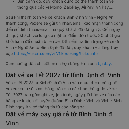
Bên cạnh đó, quý khách cũng có thể thanh toán vé
thông qua các ví Momo, ZaloPay, AirPay, VNPay,…
Sau khi thanh toán vé xe khách Bình Định Vinh - Nghệ An
thành công, Vexere sẽ gửi tin nhắn/email xác nhận thành công
đến số điện thoại/email mà quý khách đã đăng ký. Đến ngày
đi, quý khách vui lòng có mặt tại điểm đón trước 30 phút giờ
khởi hành để chuẩn bị lên xe. Để kiểm tra tình trạng vé xe đi
Vinh - Nghệ An từ Bình Định đã đặt, quý khách vui lòng truy
cập
https://vexere.com/vi-VN/booking/ticketinfo
Xem hướng dẫn chi tiết, minh họa bằng hình ảnh
tại đây.
Đặt vé xe Tết 2027 từ Bình Định đi Vinh
Vé xe tết 2027 từ Bình Định đi Vinh vẫn chưa được công bố.
Vexere.com sẽ sớm thông báo cho các bạn thông tin vé xe
Tết 2027 bao gồm giá vé, lịch trình, ngày giờ bán vé của các
hãng xe khách đi tuyến đường Bình Định - Vinh và Vinh - Bình
Định ngay khi có thông tin từ các hãng xe.
Đặt vé máy bay giá rẻ từ Bình Định đi
Vinh