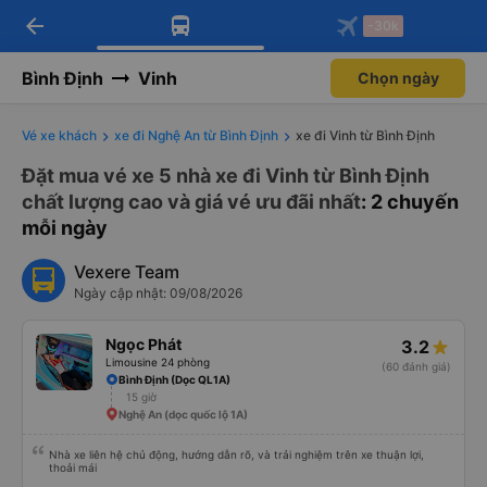
arrow_back
Tải app Vexere ngay!
Tải app Vexere
-30k
Mở app
Mở app
Nhận ưu đãi thành viên độc
-30k/ghế khi đặt vé máy bay qua
quyền
app
Bình Định
Vinh
Chọn ngày
Vé xe khách
xe đi Nghệ An từ Bình Định
xe đi Vinh từ Bình Định
Đặt mua vé xe 5 nhà xe đi Vinh từ Bình Định
chất lượng cao và giá vé ưu đãi nhất
: 2 chuyến
mỗi ngày
Vexere Team
Ngày cập nhật: 09/08/2026
Ngọc Phát
3.2
Limousine 24 phòng
(60 đánh giá)
Bình Định (Dọc QL1A)
15 giờ
Nghệ An (dọc quốc lộ 1A)
Nhà xe liên hệ chủ động, hướng dẫn rõ, và trải nghiệm trên xe thuận lợi,
thoải mái