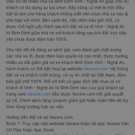
Việc có rất nhiều nhà xe Bình Định Vinh - Nghệ An giúp cho du
khách có đa dạng sự lựa chọn. Đây cũng có thể là một điều
bất lợi làm cho hàng khách không biết nên chọn nhà xe nào là
phù hợp với mình. Bên cạnh đó, việc đảm bảo giữ chỗ, có
được chỗ ngồi yêu thích sau khi đặt vé xe đi Vinh - Nghệ An
từ Bình Định giữa nhà xe với khách hàng sau khi đặt trực tiếp
vẫn chưa được đảm bảo 100%.
Cho nên để dễ dàng so sánh giá, xem đánh giá chất lượng
các nhà xe đi, được đảm bảo quyền lợi cao nhất, được hưởng
nhiều ưu đãi giảm giá vé xe khách Bình Định Vinh - Nghệ An,
hành khách có thể đặt mua tại website
Vexere.com
- Hệ thống
đặt vé xe khách chất lượng, và uy tín nhất tại Việt Nam, đảm
bảo giữ chỗ 100%. Đối với bất cứ giao dịch đặt mua vé xe
khách đi Vinh - Nghệ An từ Bình Định nào của quý khách tại
trang web
Vexere.com
đều được Vexere cam kết giải quyết
sự cố. Chính sách tặng coupon giảm giá hoặc hoàn tiền sẽ tùy
theo từng trường hợp sự việc.
Hướng dẫn đặt vé tại Vexere.com:
Bước 1: Truy cập vào website Vexere hoặc tải app Vexere trên
CH Play hoặc App Store.