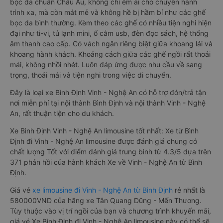
bọc da chuẩn Châu Âu, không chỉ êm ái cho chuyến hành
trình xa, mà còn mát mẻ và không hề bị hầm bí như các ghế
bọc da bình thường. Kèm theo các ghế có nhiều tiện nghi hiện
đại như ti-vi, tủ lạnh mini, ổ cắm usb, đèn đọc sách, hệ thống
âm thanh cao cấp. Có vách ngăn riêng biệt giữa khoang lái và
khoang hành khách. Khoảng cách giữa các ghế ngồi rất thoải
mái, không nhồi nhét. Luôn đáp ứng được nhu cầu về sang
trọng, thoải mái và tiện nghi trong việc di chuyển.
Đây là loại xe Bình Định Vinh - Nghệ An có hỗ trợ đón/trả tận
nơi miễn phí tại nội thành Bình Định và nội thành Vinh - Nghệ
An, rất thuận tiện cho du khách.
Xe Bình Định Vinh - Nghệ An limousine tốt nhất: Xe từ Bình
Định đi Vinh - Nghệ An limousine được đánh giá chung có
chất lượng Tốt với điểm đánh giá trung bình từ 4.3/5 dựa trên
371 phản hồi của hành khách Xe về Vinh - Nghệ An từ Bình
Định.
Giá vé
xe limousine đi Vinh - Nghệ An từ Bình Định
rẻ nhất là
580000VND của hãng xe Tân Quang Dũng - Mến Thương.
Tùy thuộc vào vị trí ngồi của bạn và chương trình khuyến mãi,
giá vé Xe Bình Định đi Vinh - Nghệ An limousine này có thể sẽ