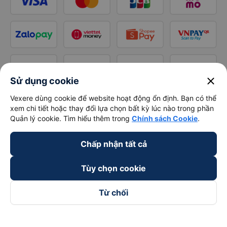
close
Sử dụng cookie
Vexere dùng cookie để website hoạt động ổn định. Bạn có thể
xem chi tiết hoặc thay đổi lựa chọn bất kỳ lúc nào trong phần
Quản lý cookie. Tìm hiểu thêm trong
Chính sách Cookie
.
Chấp nhận tất cả
Tùy chọn cookie
Từ chối
Theo dõi chúng tôi trên
Facebook
Tiktok
Youtube