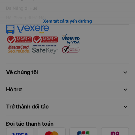
Đà Nẵng đi Huế
Hải Phòng đi Hà Nội
Xem tất cả tuyến đường
keyboard_arrow_down
Về chúng tôi
keyboard_arrow_down
Hỗ trợ
keyboard_arrow_down
Trở thành đối tác
Đối tác thanh toán