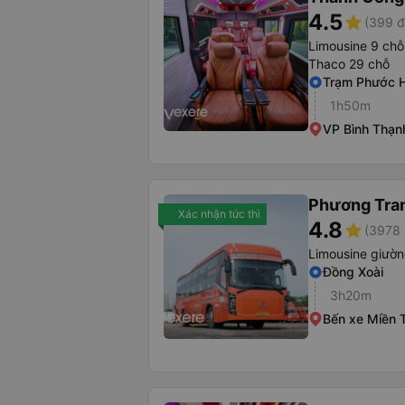
4.5
star
(399 đ
Limousine 9 chỗ
Thaco 29 chỗ
Trạm Phước 
1h50m
VP Bình Thạn
Phương Tra
Xác nhận tức thì
4.8
star
(3978 
Limousine giườ
Đồng Xoài
3h20m
Bến xe Miền 