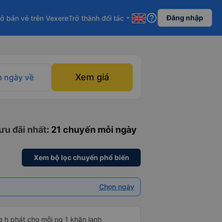
help_outline
Đăng nhập
ở bán vé trên Vexere
Trở thành đối tác
arrow_drop_down
Xem giá
 ngày về
ưu đãi nhất
: 21 chuyến mỗi ngày
Xem bộ lọc chuyến phổ biến
Chọn ngày
g h phát cho mỗi ng 1 khăn lạnh