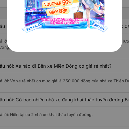
âu hỏi: Nhà xe đi Bến xe Miền Đông từ Bình Dương được đá
rả lời: Xe đi Bến xe Miền Đông từ Bình Dương được đánh giá chất lượ
ương, Tân Long Sương.
âu hỏi: Xe nào đi Bến xe Miền Đông có giá rẻ nhất?
rả lời: Vé xe rẻ nhất có mức giá là 250.000 đồng của nhà xe Thiện 
âu hỏi: Có bao nhiêu nhà xe đang khai thác tuyến đường B
ả lời: Hiện tại có 2 nhà xe khai thác tuyến đường.