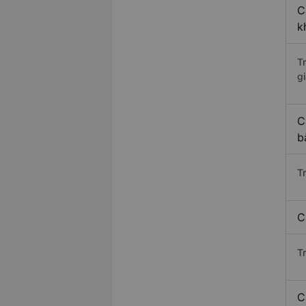
C
k
T
gi
C
b
T
C
T
C