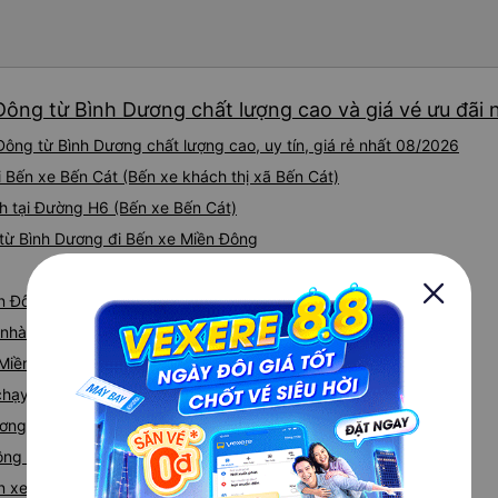
Đông từ Bình Dương chất lượng cao và giá vé ưu đãi 
ông từ Bình Dương chất lượng cao, uy tín, giá rẻ nhất 08/2026
i Bến xe Bến Cát (Bến xe khách thị xã Bến Cát)
h tại Đường H6 (Bến xe Bến Cát)
từ Bình Dương đi Bến xe Miền Đông
ền Đông từ Bình Dương
iá nhà xe Bình Dương Bến xe Miền Đông
 Miền Đông
e chạy tuyến đường Bình Dương đi Bến xe Miền Đông
ương - Bến xe Miền Đông
ng từ Bình Dương nhanh và uy tín nhất
ến xe Miền Đông