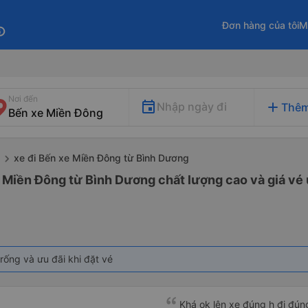
Đơn hàng của tôi
M
fo
Nơi đến
add
Nhập ngày đi
Thêm
xe đi Bến xe Miền Đông từ Bình Dương
e Miền Đông từ Bình Dương chất lượng cao và giá vé 
rống và ưu đãi khi đặt vé
Khá ok lên xe đúng h đi đún