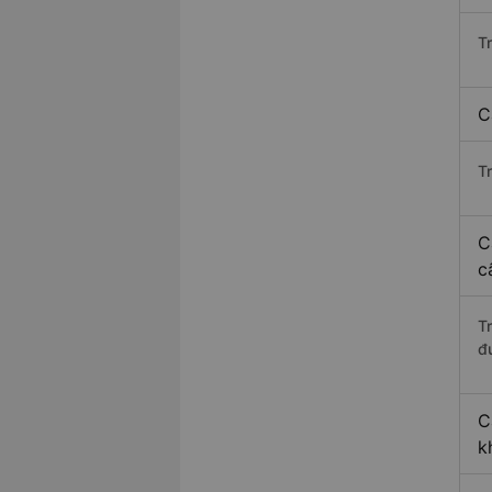
T
C
T
C
c
T
đ
C
k