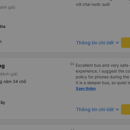
với chai nước suôi
ánh giá)
Hòa
h
keyboard_arrow_down
Thông tin chi tiết
ng
Excellent bus and very safe 
experience, I suggest the 
đánh giá)
policy for phones during the
ng nằm 34 chỗ
It is a sleeper bus, so quiet 
Wi-Fi password clearly insid
Xem thêm
would definitely ride with them again! --------
lượng tốt và tài xế lái xe rấ
Tây
hơn, tôi góp ý nhà xe nên có
keyboard_arrow_down
Thông tin chi tiết
lặng (tắt âm thanh điện tho
phiền hành khách khác ngủ.
mật khẩu Wi-Fi trong xe để
Tôi vẫn sẽ tiếp tục ủng hộ nh