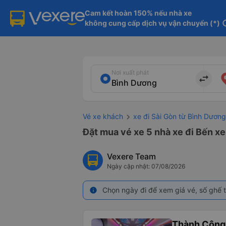
Cam kết hoàn 150% nếu nhà xe

không cung cấp dịch vụ vận chuyển (*)
in
Nơi xuất phát
import_export
Vé xe khách
xe đi Sài Gòn từ Bình Dương
Đặt mua vé xe 5 nhà xe đi Bến x
Vexere Team
Ngày cập nhật: 07/08/2026
Chọn ngày đi để xem giá vé, số ghế t
info
Thành Công