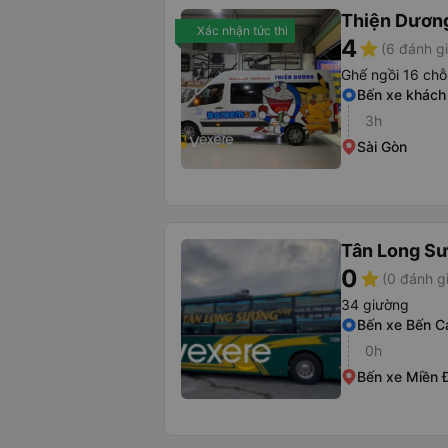
Thiện Dươn
Xác nhận tức thì
4
star
(6 đánh gi
Ghế ngồi 16 chỗ
Bến xe khách 
3h
Sài Gòn
Tân Long S
0
star
(0 đánh g
34 giường
Bến xe Bến C
0h
Bến xe Miền 