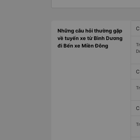
C
Những câu hỏi thường gặp
về tuyến xe từ Bình Dương
T
đi Bến xe Miền Đông
D
C
T
C
Tr