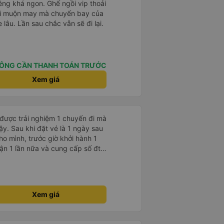
êng khá ngon. Ghế ngồi vip thoải
 hơi muộn may mà chuyến bay của
 lâu. Lần sau chắc vẫn sẽ đi lại.
ÔNG CẦN THANH TOÁN TRƯỚC
Xem giá
 được trải nghiệm 1 chuyến đi mà
ậy. Sau khi đặt vé là 1 ngày sau
ho mình, trước giờ khởi hành 1
nhận 1 lần nữa và cung cấp số đt
ụ tốt, xe sạch sẽ và bác tài chạy
Xem giá