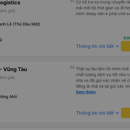
ogistics
Có hỗ trợ xe trung chuyển ri
mái mỗi tội thời gian xe đi
ánh giá)
mình delay nên k phải chờ xe
anh Lễ (Thủ Dầu Một)
KH
g
keyboard_arrow_down
Thông tin chi tiết
- Vũng Tàu
Thật sự lâu lắm rồi mình mới
chất lượng dịch vụ tốt như v
ánh giá)
nhà xe đã gọi xác nhận vé c
tiếng là nhà xe lại gọi xác 
của bác tài và số xe. Dịch v
Xem thêm
Đông Mới
rất êm.
keyboard_arrow_down
Thông tin chi tiết