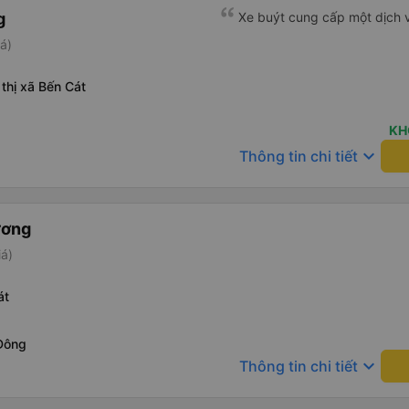
g
Xe buýt cung cấp một dịch v
á)
thị xã Bến Cát
KH
keyboard_arrow_down
Thông tin chi tiết
ương
iá)
át
Đông
keyboard_arrow_down
Thông tin chi tiết