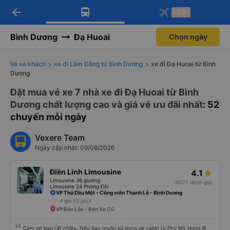
arrow_back
Tải app Vexere ngay!
Tải app Vexere
-30k
Mở app
Mở app
Nhận ưu đãi thành viên độc
-30k/ghế khi đặt vé máy bay qua
quyền
app
Bình Dương
Đạ Huoai
Chọn ngày
Vé xe khách
xe đi Lâm Đồng từ Bình Dương
xe đi Đạ Huoai từ Bình
Dương
Đặt mua vé xe 7 nhà xe đi Đạ Huoai từ Bình
Dương chất lượng cao và giá vé ưu đãi nhất
: 52
chuyến mỗi ngày
Vexere Team
Ngày cập nhật: 09/08/2026
Điền Linh Limousine
4.1
Limousine 36 giường
(6377 đánh giá)
Limousine 24 Phòng Đôi
VP Thủ Dầu Một - Công viên Thanh Lễ - Bình Dương
4 giờ 55 phút
VP Bảo Lộc - Bến Xe Cũ
Cảm ơn bạn rất nhiều. Nếu bạn muốn sử dụng xe cabin từ Phú Mỹ Hưng đi