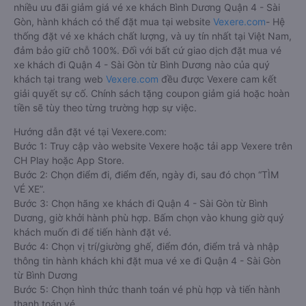
nhiều ưu đãi giảm giá vé xe khách Bình Dương Quận 4 - Sài
Gòn, hành khách có thể đặt mua tại website
Vexere.com
- Hệ
thống đặt vé xe khách chất lượng, và uy tín nhất tại Việt Nam,
đảm bảo giữ chỗ 100%. Đối với bất cứ giao dịch đặt mua vé
xe khách đi Quận 4 - Sài Gòn từ Bình Dương nào của quý
khách tại trang web
Vexere.com
đều được Vexere cam kết
giải quyết sự cố. Chính sách tặng coupon giảm giá hoặc hoàn
tiền sẽ tùy theo từng trường hợp sự việc.
Hướng dẫn đặt vé tại Vexere.com:
Bước 1: Truy cập vào website Vexere hoặc tải app Vexere trên
CH Play hoặc App Store.
Bước 2: Chọn điểm đi, điểm đến, ngày đi, sau đó chọn “TÌM
VÉ XE”.
Bước 3: Chọn hãng xe khách đi Quận 4 - Sài Gòn từ Bình
Dương, giờ khởi hành phù hợp. Bấm chọn vào khung giờ quý
khách muốn đi để tiến hành đặt vé.
Bước 4: Chọn vị trí/giường ghế, điểm đón, điểm trả và nhập
thông tin hành khách khi đặt mua vé xe đi Quận 4 - Sài Gòn
từ Bình Dương
Bước 5: Chọn hình thức thanh toán vé phù hợp và tiến hành
thanh toán vé.