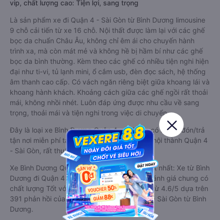
vip, chất lượng cao: Tiện lợi, sang trọng
Là sản phẩm xe đi Quận 4 - Sài Gòn từ Bình Dương limousine
9 chỗ cải tiến từ xe 16 chỗ. Nội thất được làm lại với các ghế
bọc da chuẩn Châu Âu, không chỉ êm ái cho chuyến hành
trình xa, mà còn mát mẻ và không hề bị hầm bí như các ghế
bọc da bình thường. Kèm theo các ghế có nhiều tiện nghi hiện
đại như ti-vi, tủ lạnh mini, ổ cắm usb, đèn đọc sách, hệ thống
âm thanh cao cấp. Có vách ngăn riêng biệt giữa khoang lái và
khoang hành khách. Khoảng cách giữa các ghế ngồi rất thoải
mái, không nhồi nhét. Luôn đáp ứng được nhu cầu về sang
trọng, thoải mái và tiện nghi trong việc di chuyển.
Đây là loại xe Bình Dương Quận 4 - Sài Gòn có hỗ trợ đón/trả
tận nơi miễn phí tại nội thành Bình Dương và nội thành Quận 4
- Sài Gòn, rất thuận tiện cho du khách.
Xe Bình Dương Quận 4 - Sài Gòn limousine tốt nhất: Xe từ Bình
Dương đi Quận 4 - Sài Gòn limousine được đánh giá chung có
chất lượng Tốt với điểm đánh giá trung bình từ 4.6/5 dựa trên
391 phản hồi của hành khách Xe về Quận 4 - Sài Gòn từ Bình
Dương.