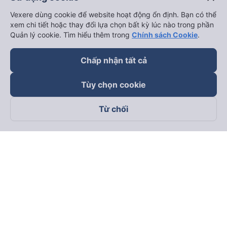
Vexere dùng cookie để website hoạt động ổn định. Bạn có thể
xem chi tiết hoặc thay đổi lựa chọn bất kỳ lúc nào trong phần
Quản lý cookie. Tìm hiểu thêm trong
Chính sách Cookie
.
Chấp nhận tất cả
Tùy chọn cookie
Từ chối
Theo dõi chúng tôi trên
Facebook
Tiktok
Youtube
Công ty TNHH Thương Mại Dịch Vụ Vexere
Địa chỉ đăng ký kinh doanh: 8C Chữ Đồng Tử, Phường Tân
Sơn Nhất, TP. Hồ Chí Minh, Việt Nam
Địa chỉ
:
Lầu 2, toà nhà H3 Circo Hoàng Diệu, 384 Hoàng Diệu,
Phường Khánh Hội, TP Hồ Chí Minh, Việt Nam