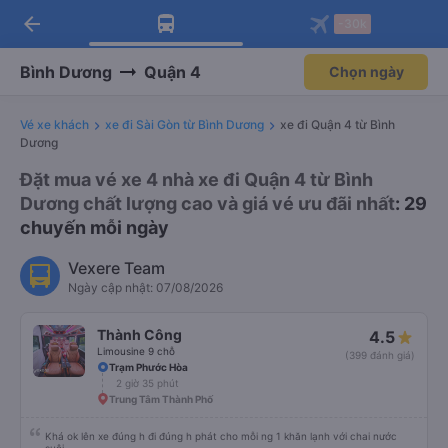
arrow_back
Tải app Vexere ngay!
Tải app Vexere
-30k
Mở app
Mở app
Nhận ưu đãi thành viên độc
-30k/ghế khi đặt vé máy bay qua
quyền
app
Bình Dương
Quận 4
Chọn ngày
Vé xe khách
xe đi Sài Gòn từ Bình Dương
xe đi Quận 4 từ Bình
Dương
Đặt mua vé xe 4 nhà xe đi Quận 4 từ Bình
Dương chất lượng cao và giá vé ưu đãi nhất
: 29
chuyến mỗi ngày
Vexere Team
Ngày cập nhật: 07/08/2026
Thành Công
4.5
Limousine 9 chỗ
(399 đánh giá)
Trạm Phước Hòa
2 giờ 35 phút
Trung Tâm Thành Phố
Khá ok lên xe đúng h đi đúng h phát cho mỗi ng 1 khăn lạnh với chai nước