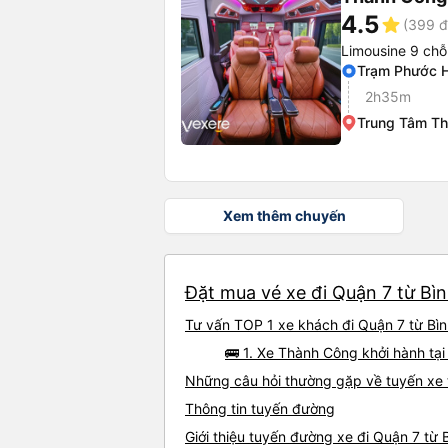
4.5
star
(399 đ
Limousine 9 chỗ
Trạm Phước 
2h35m
Trung Tâm Th
Xem thêm chuyến
Đặt mua vé xe đi Quận 7 từ Bì
Tư vấn TOP 1 xe khách đi Quận 7 từ Bìn
🚌 1. Xe Thành Công khởi hành tạ
Những câu hỏi thường gặp về tuyến xe 
Thông tin tuyến đường
Giới thiệu tuyến đường xe đi Quận 7 từ