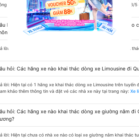
ông đi Quận 7 - Sài Gòn từ Bình Dương với điểm chất lượng là 4.6/5
âu hỏi: Có loại xe Bình Dương Quận 7 - Sài Gòn dành cho c
hông?
rả lời: Hiện tại chưa có nhà xe nào có loại xe giường nằm đôi khai t
âu hỏi: Các hãng xe nào khai thác dòng xe Limousine đi Q
rả lời: Hiện tại có 1 hãng xe khai thác dòng xe Limousine trên tuyế
ham khảo thêm thông tin và đặt vé các nhà xe này tại trang này:
Xe l
âu hỏi: Các hãng xe nào khai thác dòng xe giường nằm đi 
ương?
rả lời: Hiện tại chưa có nhà xe nào có loại xe giường nằm khai thác 