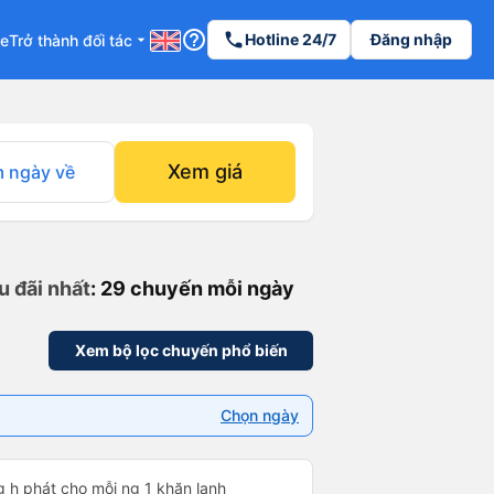
help_outline
phone
Hotline 24/7
Đăng nhập
re
Trở thành đối tác
arrow_drop_down
Xem giá
 ngày về
u đãi nhất
: 29 chuyến mỗi ngày
Xem bộ lọc chuyến phổ biến
Chọn ngày
g h phát cho mỗi ng 1 khăn lạnh