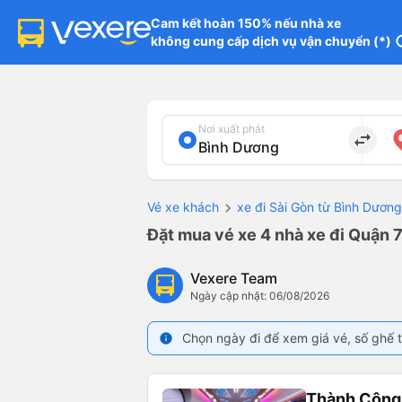
Cam kết hoàn 150% nếu nhà xe

không cung cấp dịch vụ vận chuyển (*)
in
Nơi xuất phát
import_export
Vé xe khách
xe đi Sài Gòn từ Bình Dương
Đặt mua vé xe 4 nhà xe đi Quận 7
Vexere Team
Ngày cập nhật: 06/08/2026
Chọn ngày đi để xem giá vé, số ghế t
info
Thành Công