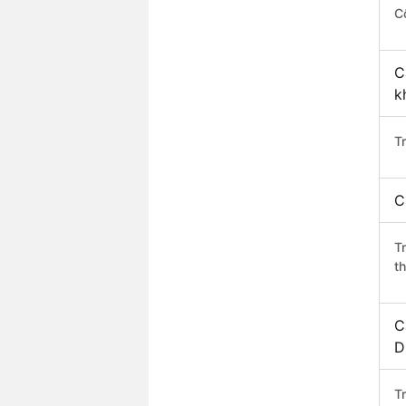
C
C
k
T
C
T
t
C
D
T