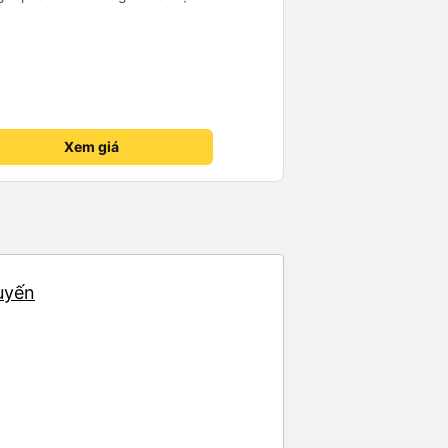
Xem giá
uyến