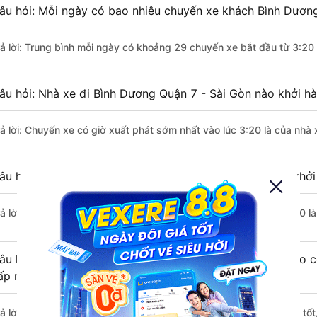
âu hỏi: Mỗi ngày có bao nhiêu chuyến xe khách Bình Dương
rả lời: Trung bình mỗi ngày có khoảng 29 chuyến xe bắt đầu từ 3:20
âu hỏi: Nhà xe đi Bình Dương Quận 7 - Sài Gòn nào khởi h
rả lời: Chuyến xe có giờ xuất phát sớm nhất vào lúc 3:20 là của nhà
âu hỏi: Nhà xe đi Quận 7 - Sài Gòn từ Bình Dương nào khởi
rả lời: Chuyến xe có giờ xuất phát trễ (muộn) nhất là vào lúc 17:50 
âu hỏi: Review xe đi Quận 7 - Sài Gòn từ Bình Dương nào có
ấp nhất?
rả lời: Những hãng xe đi Bình Dương Quận 7 - Sài Gòn chất lượng tốt