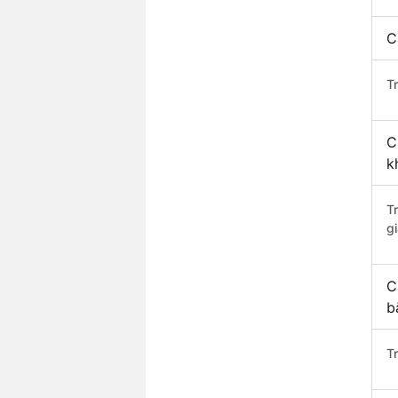
C
Tr
C
k
T
gi
C
b
T