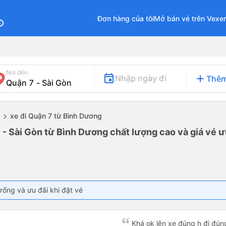
Đơn hàng của tôi
Mở bán vé trên Vexe
fo
Nơi đến
add
Nhập ngày đi
Thêm
xe đi Quận 7 từ Bình Dương
 - Sài Gòn từ Bình Dương chất lượng cao và giá vé ư
rống và ưu đãi khi đặt vé
Khá ok lên xe đúng h đi đún