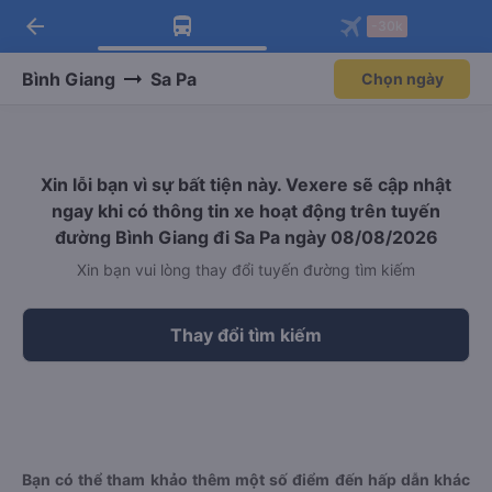
arrow_back
Tải app Vexere ngay!
Tải app Vexere
-30k
Mở app
Mở app
Nhận ưu đãi thành viên độc
-30k/ghế khi đặt vé máy bay qua
quyền
app
Bình Giang
Sa Pa
Chọn ngày
Xin lỗi bạn vì sự bất tiện này. Vexere sẽ cập nhật
ngay khi có thông tin xe hoạt động trên tuyến
đường Bình Giang đi Sa Pa ngày 08/08/2026
Xin bạn vui lòng thay đổi tuyến đường tìm kiếm
Thay đổi tìm kiếm
Bạn có thể tham khảo thêm một số điểm đến hấp dẫn khác