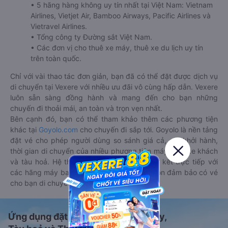
• 5 hãng hàng không uy tín nhất tại Việt Nam: Vietnam
Airlines, Vietjet Air, Bamboo Airways, Pacific Airlines và
Vietravel Airlines.
• Tổng công ty Đường sắt Việt Nam.
• Các đơn vị cho thuê xe máy, thuê xe du lịch uy tín
trên toàn quốc.
Chỉ với vài thao tác đơn giản, bạn đã có thể đặt được dịch vụ
di chuyển tại Vexere với nhiều ưu đãi vô cùng hấp dẫn. Vexere
luôn sẵn sàng đồng hành và mang đến cho bạn những
chuyến đi thoải mái, an toàn và trọn vẹn nhất.
Bên cạnh đó, bạn có thể tham khảo thêm các phương tiện
khác tại
Goyolo.com
cho chuyến đi sắp tới. Goyolo là nền tảng
đặt vé cho phép người dùng so sánh giá cả, giờ khởi hành,
thời gian di chuyển của nhiều phương tiện máy bay, xe khách
và tàu hoả. Hệ thống của Goyolo được liên kết trực tiếp với
các hãng máy bay, xe khách và tàu hoả, luôn đảm bảo có vé
cho bạn di chuyển.
Ứng dụng đặt vé Xe khách, Máy bay,