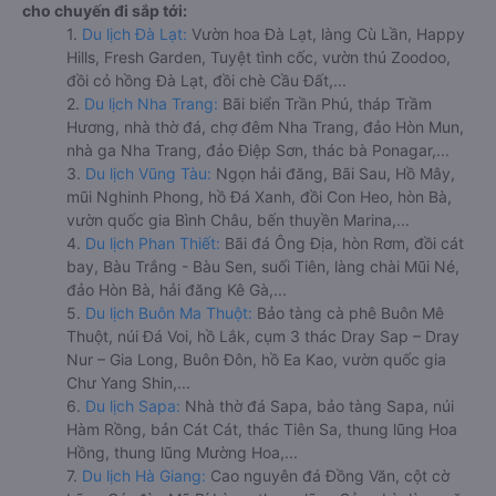
cho chuyến đi sắp tới:
1.
Du lịch Đà Lạt:
Vườn hoa Đà Lạt, làng Cù Lần, Happy
Hills, Fresh Garden, Tuyệt tình cốc, vườn thú Zoodoo,
đồi cỏ hồng Đà Lạt, đồi chè Cầu Đất,...
2.
Du lịch Nha Trang:
Bãi biển Trần Phú, tháp Trầm
Hương, nhà thờ đá, chợ đêm Nha Trang, đảo Hòn Mun,
nhà ga Nha Trang, đảo Điệp Sơn, thác bà Ponagar,...
3.
Du lịch Vũng Tàu:
Ngọn hải đăng, Bãi Sau, Hồ Mây,
mũi Nghinh Phong, hồ Đá Xanh, đồi Con Heo, hòn Bà,
vườn quốc gia Bình Châu, bến thuyền Marina,...
4.
Du lịch Phan Thiết:
Bãi đá Ông Địa, hòn Rơm, đồi cát
bay, Bàu Trắng - Bàu Sen, suối Tiên, làng chài Mũi Né,
đảo Hòn Bà, hải đăng Kê Gà,...
5.
Du lịch Buôn Ma Thuột:
Bảo tàng cà phê Buôn Mê
Thuột, núi Đá Voi, hồ Lắk, cụm 3 thác Dray Sap – Dray
Nur – Gia Long, Buôn Đôn, hồ Ea Kao, vườn quốc gia
Chư Yang Shin,...
6.
Du lịch Sapa:
Nhà thờ đá Sapa, bảo tàng Sapa, núi
Hàm Rồng, bản Cát Cát, thác Tiên Sa, thung lũng Hoa
Hồng, thung lũng Mường Hoa,...
7.
Du lịch Hà Giang:
Cao nguyên đá Đồng Văn, cột cờ