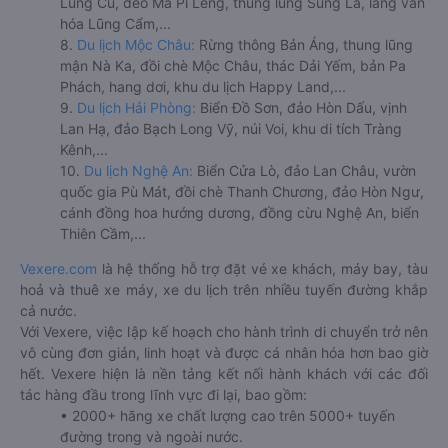
Lũng Cú, đèo Mã Pí Lèng, thung lũng Sủng Là, làng văn
hóa Lũng Cẩm,...
8.
Du lịch Mộc Châu:
Rừng thông Bản Áng, thung lũng
mận Nà Ka, đồi chè Mộc Châu, thác Dải Yếm, bản Pa
Phách, hang dơi, khu du lịch Happy Land,...
9.
Du lịch Hải Phòng:
Biển Đồ Sơn, đảo Hòn Dấu, vịnh
Lan Hạ, đảo Bạch Long Vỹ, núi Voi, khu di tích Tràng
Kênh,...
10.
Du lịch Nghệ An:
Biển Cửa Lò, đảo Lan Châu, vườn
quốc gia Pù Mát, đồi chè Thanh Chương, đảo Hòn Ngư,
cánh đồng hoa hướng dương, đồng cừu Nghệ An, biển
Thiên Cầm,...
Vexere.com
là hệ thống hỗ trợ đặt vé xe khách, máy bay, tàu
hoả và thuê xe máy, xe du lịch trên nhiều tuyến đường khắp
cả nước.
Với Vexere, việc lập kế hoạch cho hành trình di chuyển trở nên
vô cùng đơn giản, linh hoạt và được cá nhân hóa hơn bao giờ
hết. Vexere hiện là nền tảng kết nối hành khách với các đối
tác hàng đầu trong lĩnh vực đi lại, bao gồm:
• 2000+ hãng xe chất lượng cao trên 5000+ tuyến
đường trong và ngoài nước.