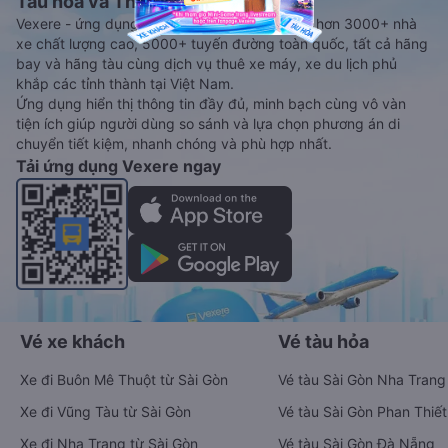
Tàu hoả và Thuê xe
Vexere - ứng dụng đặt vé đa phương tiện với hơn 3000+ nhà
xe chất lượng cao, 5000+ tuyến đường toàn quốc, tất cả hãng
bay và hãng tàu cùng dịch vụ thuê xe máy, xe du lịch phủ
khắp các tỉnh thành tại Việt Nam.
Ứng dụng hiển thị thông tin đầy đủ, minh bạch cùng vô vàn
tiện ích giúp người dùng so sánh và lựa chọn phương án di
chuyển tiết kiệm, nhanh chóng và phù hợp nhất.
Tải ứng dụng Vexere ngay
Vé xe khách
Vé tàu hỏa
Xe đi Buôn Mê Thuột từ Sài Gòn
Vé tàu Sài Gòn Nha Trang
Xe đi Vũng Tàu từ Sài Gòn
Vé tàu Sài Gòn Phan Thiết
Xe đi Nha Trang từ Sài Gòn
Vé tàu Sài Gòn Đà Nẵng