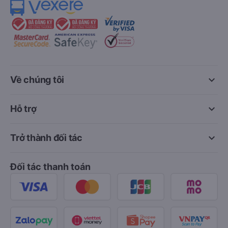
keyboard_arrow_down
Về chúng tôi
keyboard_arrow_down
Hỗ trợ
keyboard_arrow_down
Trở thành đối tác
Đối tác thanh toán