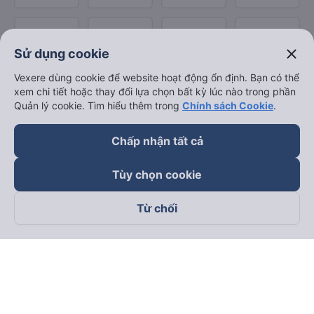
close
Sử dụng cookie
Vexere dùng cookie để website hoạt động ổn định. Bạn có thể
xem chi tiết hoặc thay đổi lựa chọn bất kỳ lúc nào trong phần
Quản lý cookie. Tìm hiểu thêm trong
Chính sách Cookie
.
Chấp nhận tất cả
Tùy chọn cookie
Từ chối
Theo dõi chúng tôi trên
Facebook
Tiktok
Youtube
Công ty TNHH Thương Mại Dịch Vụ Vexere