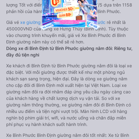
lượng Tốt với điểm đánh giá trung bình từ 3.7/5 dựa trên 1158
phản hồi của hành khách Xe về Bình Định từ Bình Phước.
Giá vé
xe giường nằm đi Bình Định từ Bình Phước
rẻ nhất là
450000VND của hãng xe Hưng Thủy (Bình Định). Tùy thuộc
vào chương trình khuyến mãi, giá vé Xe Bình Phước đi Bình
Định giường nằm này có thể sẽ rẻ hơn.
Dòng xe đi Bình Định từ Bình Phước giường nằm đôi: Riêng tư,
đầy đủ tiện nghi
Xe khách đi Bình Định từ Bình Phước giường nằm đôi là loại xe
đặc biệt. Với mỗi giường được thiết kế như một phòng ngủ
khách sạn sang trọng, hiện đại. Đây là dòng xe giường nằm
cho cặp đôi đi Bình Định mới xuất hiện tại Việt Nam. Loại xe
giường nằm đôi ra đời nhằm đáp ứng yêu cầu ngày càng cao
của khách hàng về chất lượng dịch vụ vận tải. So với xe
giường nằm thông thường, xe giường nằm đôi đi Bình Định có
nhiều ưu điểm và tiện nghi vượt trội. Màn hình LCD với hàng
nghìn bộ phim giải trí, wifi, và nước uống và chăn đắp miễn
phí phục vụ hành khách suốt hành trình.
Xe Bình Phước Bình Định giường nằm đôi tốt nhất: Xe từ Bình