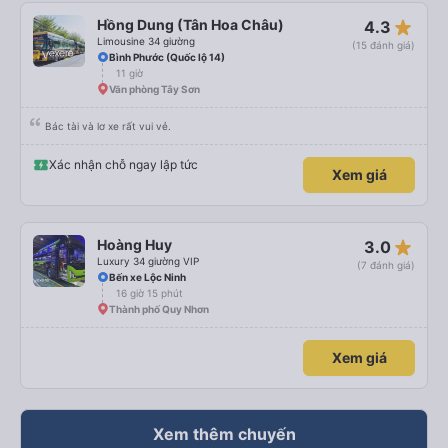
star_rate
Hồng Dung (Tân Hoa Châu)
4.3
Limousine 34 giường
(15 đánh giá)
Bình Phước (Quốc lộ 14)
11 giờ
Văn phòng Tây Sơn
Bác tài và lơ xe rất vui vẻ.
Xác nhận chỗ ngay lập tức
Xem giá
star_rate
Hoàng Huy
3.0
Luxury 34 giường VIP
(7 đánh giá)
Bến xe Lộc Ninh
16 giờ 15 phút
Thành phố Quy Nhơn
Xem giá
Xem thêm chuyến