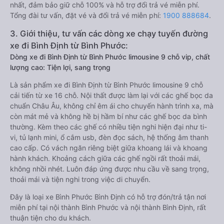
nhất, đảm bảo giữ chỗ 100% và hỗ trợ đổi trả vé miễn phí.
Tổng đài tư vấn, đặt vé và đổi trả vé miễn phí:
1900 888684
.
3. Giới thiệu, tư vấn các dòng xe chạy tuyến đường
xe đi Bình Định từ Bình Phước:
Dòng xe đi Bình Định từ Bình Phước limousine 9 chỗ vip, chất
lượng cao: Tiện lợi, sang trọng
Là sản phẩm xe đi Bình Định từ Bình Phước limousine 9 chỗ
cải tiến từ xe 16 chỗ. Nội thất được làm lại với các ghế bọc da
chuẩn Châu Âu, không chỉ êm ái cho chuyến hành trình xa, mà
còn mát mẻ và không hề bị hầm bí như các ghế bọc da bình
thường. Kèm theo các ghế có nhiều tiện nghi hiện đại như ti-
vi, tủ lạnh mini, ổ cắm usb, đèn đọc sách, hệ thống âm thanh
cao cấp. Có vách ngăn riêng biệt giữa khoang lái và khoang
hành khách. Khoảng cách giữa các ghế ngồi rất thoải mái,
không nhồi nhét. Luôn đáp ứng được nhu cầu về sang trọng,
thoải mái và tiện nghi trong việc di chuyển.
Đây là loại xe Bình Phước Bình Định có hỗ trợ đón/trả tận nơi
miễn phí tại nội thành Bình Phước và nội thành Bình Định, rất
thuận tiện cho du khách.