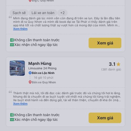
Big C Quy Nhơn
Sạch sẽ
Lái xe an toàn
+2
Mình đang đánh giá lúc mình vẫn còn đang đi trên xe lun. Đây là lần đầu tiên
mình đi ra Quy Nhơn và mình đã book đại xe Tài Phát vì thấy đánh giá trên
app khá tốt và chất lượng thật sự vượt hơn cả mong đợi của mình. Mình mua
giường đôi và vừa đủ cho 2 người. Nhân viên của nhà xe phải nói là siêu nhiệt
Xem thêm
tình và dễ thương. Trước chuyến đi mình có gọi cho bên tổng đài thì anh
nhân viên hỗ trợ mình nói chuyện siêu nhẹ nhàng và vui vẻ . Lúc mình lên xe
trung chuyển và lên xe lớn thì luôn hỗ trợ xách vali giùm tụi mình. Trên xe thì
Không cần thanh toán trước
Xem giá
có cả bánh và sữa miễn phí cho khách còn chuẩn bị cả thuốc say xe, dép,
Xác nhận chỗ ngay lập tức
mền, gối và đặc biệt là có gối ôm. Nchung là phải chấm nhà xe 10 sao mới
đủ !!!
Mạnh Hùng
3.1
Limousine 24 Phòng
(381 đánh giá)
Bến xe Lộc Ninh
16 giờ 10 phút
Bến xe Quy Nhơn
Thành thật mà nói, tôi đã đọc các đánh giá trước đó và chúng tôi hơi lo lắng.
Nhưng đó là chuyến đi xe buýt tuyệt vời nhất mà chúng tôi từng trải nghiệm.
Xe buýt khởi hành và đến đúng giờ, tài xế thân thiện, chuyến đi khá ổn (mặc
dù vẫn hơi xóc, nhưng đó là đặc trưng của Việt Nam ^^), và chỗ ngồi thoải
Xem thêm
mái. Chúng tôi thực sự rất hài lòng.
Không cần thanh toán trước
Xem giá
Xác nhận chỗ ngay lập tức