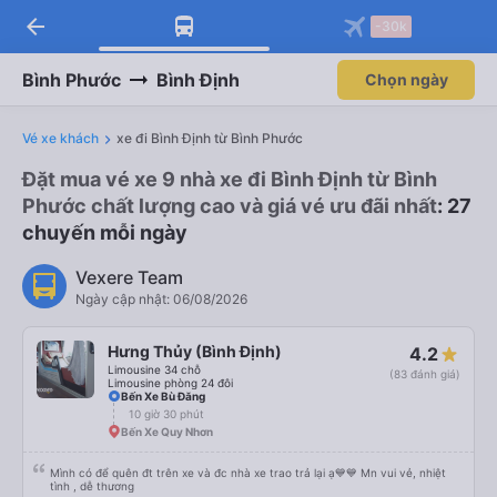
arrow_back
-30k
Bình Phước
Bình Định
Chọn ngày
Vé xe khách
xe đi Bình Định từ Bình Phước
Đặt mua vé xe 9 nhà xe đi Bình Định từ Bình
Phước chất lượng cao và giá vé ưu đãi nhất
: 27
chuyến mỗi ngày
Vexere Team
Ngày cập nhật: 06/08/2026
Hưng Thủy (Bình Định)
4.2
Limousine 34 chỗ
(83 đánh giá)
Limousine phòng 24 đôi
Bến Xe Bù Đăng
10 giờ 30 phút
Bến Xe Quy Nhơn
Mình có để quên đt trên xe và đc nhà xe trao trả lại ạ💙💙 Mn vui vẻ, nhiệt
tình , dễ thương