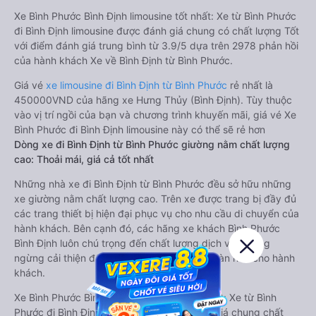
Xe Bình Phước Bình Định limousine tốt nhất: Xe từ Bình Phước
đi Bình Định limousine được đánh giá chung có chất lượng Tốt
với điểm đánh giá trung bình từ 3.9/5 dựa trên 2978 phản hồi
của hành khách Xe về Bình Định từ Bình Phước.
Giá vé
xe limousine đi Bình Định từ Bình Phước
rẻ nhất là
450000VND của hãng xe Hưng Thủy (Bình Định). Tùy thuộc
vào vị trí ngồi của bạn và chương trình khuyến mãi, giá vé Xe
Bình Phước đi Bình Định limousine này có thể sẽ rẻ hơn
Dòng xe đi Bình Định từ Bình Phước giường nằm chất lượng
cao: Thoải mái, giá cả tốt nhất
Những nhà xe đi Bình Định từ Bình Phước đều sở hữu những
xe giường nằm chất lượng cao. Trên xe được trang bị đầy đủ
các trang thiết bị hiện đại phục vụ cho nhu cầu di chuyển của
hành khách. Bên cạnh đó, các hãng xe khách Bình Phước
Bình Định luôn chú trọng đến chất lượng dịch vụ, không
ngừng cải thiện để mang đến trải nghiệm hoàn hảo cho hành
khách.
Xe Bình Phước Bình Định giường nằm tốt nhất: Xe từ Bình
Phước đi Bình Định giường nằm được đánh giá chung chất