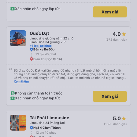
Xác nhận chỗ ngay lập tức
Xem giá
Quốc Đạt
4.0
Limousine giường nằm 22 chỗ
(672 đánh giá)
Limousine 34 giường VIP
+1 loại xe khác
Bến xe Bù Đốp
13 giờ 40 phút
Diêu Trì (Dọc QL1A)
Đã đi xe Quốc Đạt vài lần trước đó nhưng rất bất ngờ vì hôm đi là ngày lễ
nhưng chất lượng chuyến đi rất tốt, đúng giờ, đúng ghế, sạch sẽ, có wifi, tài
xế và phụ xe nói chuyện rất dễ chịu. Lúc tới nơi nhà xe còn hỗ trợ xe trung
chuyển tới tận nhà. 10đ cho nhà xe, hy vọng nhà xe duy trì được chất lượng
Xem thêm
này. Cảm ơn
Không cần thanh toán trước
Xem giá
Xác nhận chỗ ngay lập tức
Tài Phát Limousine
5.0
Limousine 24 Phòng Đôi
(1820 đánh giá)
Ngã 4 Chơn Thành
12 giờ 10 phút