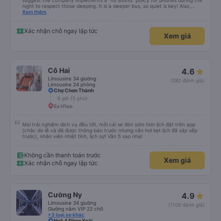
suggest the company implements a "no sound" policy for phones during the
night to respect those sleeping. It is a sleeper bus, so quiet is key! Also,
please display the Wi-Fi password clearly inside the cabin for convenience. I
Xem thêm
would definitely ride with them again! -------------- ​ Xe chất lượng tốt và
tài xế lái xe rất an toàn. Để dịch vụ hoàn hảo hơn, tôi góp ý nhà xe nên có
quy định rõ ràng về việc giữ im lặng (tắt âm thanh điện thoại) vào ban đêm
Xác nhận chỗ ngay lập tức
Xem giá
để tránh làm phiền hành khách khác ngủ. Ngoài ra, nhà xe nên dán sẵn mật
khẩu Wi-Fi trong xe để hành khách dễ dàng sử dụng. Tôi vẫn sẽ tiếp tục ủng
hộ nhà xe trong tương lai!
Cô Hai
4.6
Limousine 34 giường
(282 đánh giá)
Limousine 24 phòng
Chợ Chơn Thành
9 giờ 15 phút
Ea H'leo
Mọi trải nghiệm dịch vụ đều tốt, mỗi cái xe đón sớm hơn lịch đặt trên app
(chắc do lễ và đã được thông báo trước nhưng vẫn hơi kẹt lịch đã sắp xếp
trước), nhân viên nhiệt tình, lịch sự! Vẫn 5 sao nha!
Không cần thanh toán trước
Xem giá
Xác nhận chỗ ngay lập tức
Cường Ny
4.9
Limousine 34 giường
(1109 đánh giá)
Giường nằm VIP 22 chỗ
+3 loại xe khác
Ngã 4 Đồng Xoài