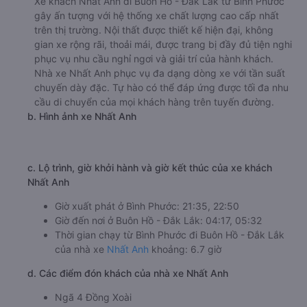
Xe khách Nhất Anh đi Buôn Hồ - Đắk Lắk từ Bình Phước
gây ấn tượng với hệ thống xe chất lượng cao cấp nhất
trên thị trường. Nội thất được thiết kế hiện đại, không
gian xe rộng rãi, thoải mái, được trang bị đầy đủ tiện nghi
phục vụ nhu cầu nghỉ ngơi và giải trí của hành khách.
Nhà xe Nhất Anh phục vụ đa dạng dòng xe với tần suất
chuyến dày đặc. Tự hào có thể đáp ứng được tối đa nhu
cầu di chuyển của mọi khách hàng trên tuyến đường.
b. Hình ảnh xe Nhất Anh
c. Lộ trình, giờ khởi hành và giờ kết thúc của xe khách
Nhất Anh
Giờ xuất phát ở Bình Phước: 21:35, 22:50
Giờ đến nơi ở Buôn Hồ - Đắk Lắk: 04:17, 05:32
Thời gian chạy từ Bình Phước đi Buôn Hồ - Đắk Lắk
của nhà xe
Nhất Anh
khoảng: 6.7 giờ
d. Các điểm đón khách của nhà xe Nhất Anh
Ngã 4 Đồng Xoài