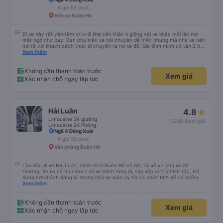
6 giờ 50 phút
Bến xe Buôn Hồ
Đi xe này rất yên tâm vì tx đi khá cẩn thân k giống vài xe khác mỗi lần mở
mắt ngỡ như bay. Bạn phụ trên xe nói chuyện dễ mến nhưng mà nhà xe nên
nói rõ với khách cách thức di chuyển ra nơ xe đỗ. Gia đình mình có tận 2 bé
nhỏ tay xách nách mang mà mình bị xoay vòng vòng đi bộ đến khu đỗ xe thì
Xem thêm
chân chảy máo luôn é 🥲 còn lại 10 đỉm
Không cần thanh toán trước
Xem giá
Xác nhận chỗ ngay lập tức
Hải Luân
4.8
Limousine 34 giường
(1209 đánh giá)
Limousine 24 Phòng
Ngã 4 Đồng Xoài
6 giờ 30 phút
Văn phòng Buôn Hồ
Lần đầu đi xe Hải Luân, mình đi từ Buôn Hồ vô SG, tài xế và phụ xe dễ
thương. Xe ko có mùi như 1 số xe mình từng đi, sắp xếp vị trí chính xác, trả
đúng nơi khách đăng kí. Mong nhà xe luôn uy tín và nhiệt tình để có nhiều
khách hàng hơn nữa
Xem thêm
Không cần thanh toán trước
Xem giá
Xác nhận chỗ ngay lập tức