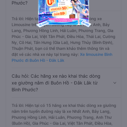
Phước?
Trả lời: Hiện tại có 14 hãng xe khai thác dòng xe
Limousine trên tuyến đường này là xe Nhất Anh, Bảy
Lang, Phương Hồng Linh, Hải Luân, Phương Trang, Gia
Phúc - Gia Lai, Việt Tân Phát, Điều Hòa, Thái Lai, Cường
Ny, Cô Hai, Tấn Hưng (Gia Lai), Hưng Thủy (Bình Định),
Thuận Phát, bạn có thể tham khảo thêm thông tin và
đặt vé các nhà xe này tại trang này:
Xe limousine Bình
Phước đi Buôn Hồ - Đắk Lắk
Câu hỏi: Các hãng xe nào khai thác dòng
xe giường nằm đi Buôn Hồ - Đắk Lắk từ
Bình Phước?
Trả lời: Hiện tại có 15 hãng xe khai thác dòng xe giường
nằm trên tuyến đường này là xe Nhất Anh, Bảy Lang,
Phương Hồng Linh, Hải Luân, Phương Trang, Anh Thư
(Buôn Hồ), Gia Phúc - Gia Lai, Việt Tân Phát, Điều Hòa,