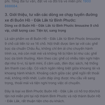
phí. Tổng đài tư vấn, đặt vé và đổi trả vé miễn phí:
1900
888684
.
3. Giới thiệu, tư vấn các dòng xe chạy tuyến đường
xe đi Buôn Hồ - Đắk Lắk từ Bình Phước:
Dòng xe đi Buôn Hồ - Đắk Lắk từ Bình Phước limousine 9 chỗ
vip, chất lượng cao: Tiện lợi, sang trọng
Là sản phẩm xe đi Buôn Hồ - Đắk Lắk từ Bình Phước limousine
9 chỗ cải tiến từ xe 16 chỗ. Nội thất được làm lại với các ghế
bọc da chuẩn Châu Âu, không chỉ êm ái cho chuyến hành
trình xa, mà còn mát mẻ và không hề bị hầm bí như các ghế
bọc da bình thường. Kèm theo các ghế có nhiều tiện nghi hiện
đại như ti-vi, tủ lạnh mini, ổ cắm usb, đèn đọc sách, hệ thống
âm thanh cao cấp. Có vách ngăn riêng biệt giữa khoang lái và
khoang hành khách. Khoảng cách giữa các ghế ngồi rất thoải
mái, không nhồi nhét. Luôn đáp ứng được nhu cầu về sang
trọng, thoải mái và tiện nghi trong việc di chuyển.
Đây là loại xe Bình Phước Buôn Hồ - Đắk Lắk có hỗ trợ đón/trả
tận nơi miễn phí tại nội thành Bình Phước và nội thành Buôn Hồ
- Đắk Lắk, rất thuận tiện cho du khách.