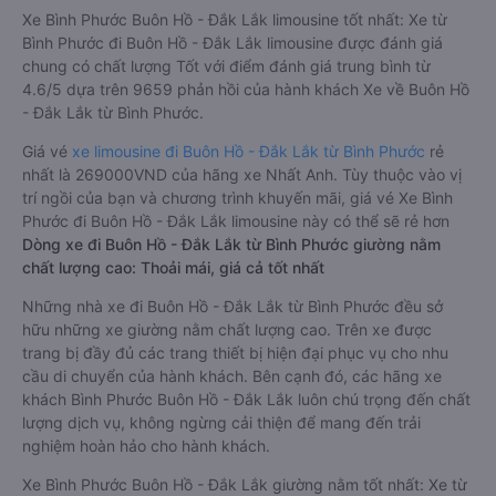
Xe Bình Phước Buôn Hồ - Đắk Lắk limousine tốt nhất: Xe từ
Bình Phước đi Buôn Hồ - Đắk Lắk limousine được đánh giá
chung có chất lượng Tốt với điểm đánh giá trung bình từ
4.6/5 dựa trên 9659 phản hồi của hành khách Xe về Buôn Hồ
- Đắk Lắk từ Bình Phước.
Giá vé
xe limousine đi Buôn Hồ - Đắk Lắk từ Bình Phước
rẻ
nhất là 269000VND của hãng xe Nhất Anh. Tùy thuộc vào vị
trí ngồi của bạn và chương trình khuyến mãi, giá vé Xe Bình
Phước đi Buôn Hồ - Đắk Lắk limousine này có thể sẽ rẻ hơn
Dòng xe đi Buôn Hồ - Đắk Lắk từ Bình Phước giường nằm
chất lượng cao: Thoải mái, giá cả tốt nhất
Những nhà xe đi Buôn Hồ - Đắk Lắk từ Bình Phước đều sở
hữu những xe giường nằm chất lượng cao. Trên xe được
trang bị đầy đủ các trang thiết bị hiện đại phục vụ cho nhu
cầu di chuyển của hành khách. Bên cạnh đó, các hãng xe
khách Bình Phước Buôn Hồ - Đắk Lắk luôn chú trọng đến chất
lượng dịch vụ, không ngừng cải thiện để mang đến trải
nghiệm hoàn hảo cho hành khách.
Xe Bình Phước Buôn Hồ - Đắk Lắk giường nằm tốt nhất: Xe từ