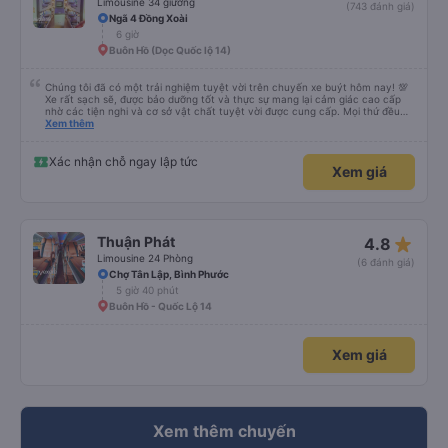
Limousine 34 giường
(743 đánh giá)
Ngã 4 Đồng Xoài
6 giờ
Buôn Hồ (Dọc Quốc lộ 14)
Chúng tôi đã có một trải nghiệm tuyệt vời trên chuyến xe buýt hôm nay! 💯
Xe rất sạch sẽ, được bảo dưỡng tốt và thực sự mang lại cảm giác cao cấp
nhờ các tiện nghi và cơ sở vật chất tuyệt vời được cung cấp. Mọi thứ đều
thoải mái và ngăn nắp. Nhân viên và tài xế rất tốt bụng, hữu ích và chu đáo,
Xem thêm
giúp chuyến đi của chúng tôi suôn sẻ và không căng thẳng. Sự chuyên
nghiệp của họ thực sự nổi bật. Nhìn chung, đó là trải nghiệm du lịch tốt nhất
đối với tôi và gia đình. Chúng tôi rất vui và hài lòng từ đầu đến cuối. Rất đáng
Xác nhận chỗ ngay lập tức
Xem giá
giới thiệu! 💛 Về ứng dụng, nó rất dễ sử dụng, thân thiện với người dùng và
tiện lợi khi đặt chuyến đi của chúng tôi. Mọi thứ đều diễn ra suôn sẻ!
star_rate
Thuận Phát
4.8
Limousine 24 Phòng
(6 đánh giá)
Chợ Tân Lập, Bình Phước
5 giờ 40 phút
Buôn Hồ - Quốc Lộ 14
Xem giá
Xem thêm chuyến