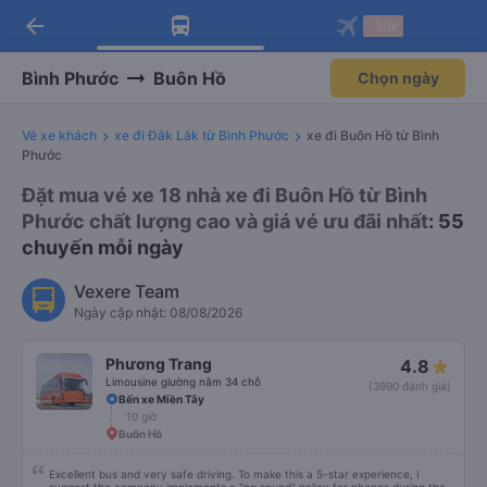
arrow_back
Tải app Vexere ngay!
Tải app Vexere
-30k
Mở app
Mở app
Nhận ưu đãi thành viên độc
-30k/ghế khi đặt vé máy bay qua
quyền
app
Bình Phước
Buôn Hồ
Chọn ngày
Vé xe khách
xe đi Đắk Lắk từ Bình Phước
xe đi Buôn Hồ từ Bình
Phước
Đặt mua vé xe 18 nhà xe đi Buôn Hồ từ Bình
Phước chất lượng cao và giá vé ưu đãi nhất
: 55
chuyến mỗi ngày
Vexere Team
Ngày cập nhật: 08/08/2026
Phương Trang
4.8
Limousine giường nằm 34 chỗ
(3990 đánh giá)
Bến xe Miền Tây
10 giờ
Buôn Hồ
Excellent bus and very safe driving. To make this a 5-star experience, I