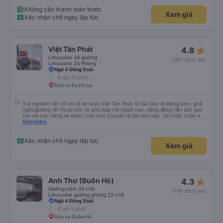
tâm xuống xe ăn sáng lun nè 10/10
Không cần thanh toán trước
Xem giá
Xác nhận chỗ ngay lập tức
star_rate
Việt Tân Phát
4.8
Limousine 34 giường
(481 đánh giá)
Limousine 24 Phòng
Ngã 4 Đồng Xoài
6 giờ 20 phút
Bến xe Ea H'Leo
Trải nghiệm rất tốt khi đi xe buýt Việt Tân Phát từ Sài Gòn đi Măng Đen, ghế
ngồi/giường rất thoải mái và phù hợp với người cao, đáng đồng tiền bát gạo
(so với các hãng xe khác) cho một chuyến đi dài như vậy. Tôi chắc chắn sẽ
sử dụng lại sau.
Xem thêm
Xác nhận chỗ ngay lập tức
Xem giá
star_rate
Anh Thư (Buôn Hồ)
4.3
Giường nằm 34 chỗ
(199 đánh giá)
Limousine giường phòng 22 chỗ
Ngã 4 Đồng Xoài
6 giờ 5 phút
Bến xe Buôn Hồ