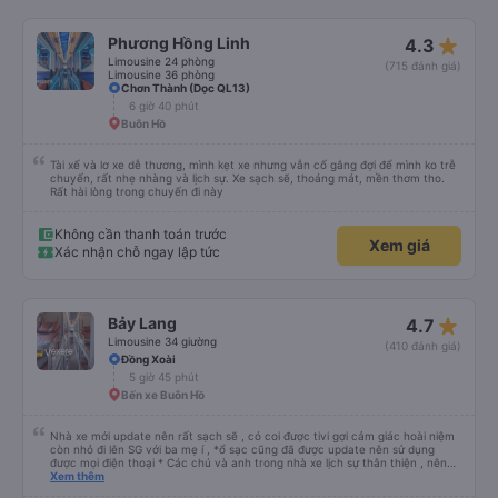
star_rate
Phương Hồng Linh
4.3
Limousine 24 phòng
(715 đánh giá)
Limousine 36 phòng
Chơn Thành (Dọc QL13)
6 giờ 40 phút
Buôn Hồ
Tài xế và lơ xe dễ thương, mình kẹt xe nhưng vẫn cố gắng đợi để mình ko trễ
chuyến, rất nhẹ nhàng và lịch sự. Xe sạch sẽ, thoáng mát, mền thơm tho.
Rất hài lòng trong chuyến đi này
Không cần thanh toán trước
Xem giá
Xác nhận chỗ ngay lập tức
star_rate
Bảy Lang
4.7
Limousine 34 giường
(410 đánh giá)
Đồng Xoài
5 giờ 45 phút
Bến xe Buôn Hồ
Nhà xe mới update nên rất sạch sẽ , có coi được tivi gợi cảm giác hoài niệm
còn nhỏ đi lên SG với ba mẹ í , *ổ sạc cũng đã được update nên sử dụng
được mọi điện thoại * Các chú và anh trong nhà xe lịch sự thân thiện , nên
các bạn yên tâm , giá còn phù hợp nữa nói chung oki la ngen , ai có nhu cầu
Xem thêm
đi du lịch Pleiku thì dặn các chú chở về nhà xe Bảy Lang lun nhen ngay trung