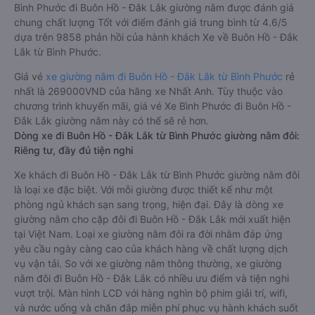
Bình Phước đi Buôn Hồ - Đắk Lắk giường nằm được đánh giá
chung chất lượng Tốt với điểm đánh giá trung bình từ 4.6/5
dựa trên 9858 phản hồi của hành khách Xe về Buôn Hồ - Đắk
Lắk từ Bình Phước.
Giá vé
xe giường nằm đi Buôn Hồ - Đắk Lắk từ Bình Phước
rẻ
nhất là 269000VND của hãng xe Nhất Anh. Tùy thuộc vào
chương trình khuyến mãi, giá vé Xe Bình Phước đi Buôn Hồ -
Đắk Lắk giường nằm này có thể sẽ rẻ hơn.
Dòng xe đi Buôn Hồ - Đắk Lắk từ Bình Phước giường nằm đôi:
Riêng tư, đầy đủ tiện nghi
Xe khách đi Buôn Hồ - Đắk Lắk từ Bình Phước giường nằm đôi
là loại xe đặc biệt. Với mỗi giường được thiết kế như một
phòng ngủ khách sạn sang trọng, hiện đại. Đây là dòng xe
giường nằm cho cặp đôi đi Buôn Hồ - Đắk Lắk mới xuất hiện
tại Việt Nam. Loại xe giường nằm đôi ra đời nhằm đáp ứng
yêu cầu ngày càng cao của khách hàng về chất lượng dịch
vụ vận tải. So với xe giường nằm thông thường, xe giường
nằm đôi đi Buôn Hồ - Đắk Lắk có nhiều ưu điểm và tiện nghi
vượt trội. Màn hình LCD với hàng nghìn bộ phim giải trí, wifi,
và nước uống và chăn đắp miễn phí phục vụ hành khách suốt