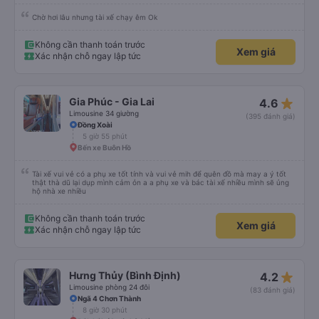
Chờ hơi lâu nhưng tài xế chạy êm Ok
Không cần thanh toán trước
Xem giá
Xác nhận chỗ ngay lập tức
star_rate
Gia Phúc - Gia Lai
4.6
Limousine 34 giường
(395 đánh giá)
Đồng Xoài
5 giờ 55 phút
Bến xe Buôn Hồ
Tài xế vui vẻ có a phụ xe tốt tính và vui vẻ mih để quên đồ mà may a ý tốt
thật thà dũ lại dụp mình cảm ỏn a a phụ xe và bác tài xế nhiều mình sẽ ủng
hộ nhà xe nhiều
Không cần thanh toán trước
Xem giá
Xác nhận chỗ ngay lập tức
star_rate
Hưng Thủy (Bình Định)
4.2
Limousine phòng 24 đôi
(83 đánh giá)
Ngã 4 Chơn Thành
8 giờ 30 phút