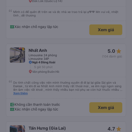
Đắk Lắk (Quốc Lộ 14)
Mình có để quên đt trên xe và đc nhà xe trao trả lại ạ💙💙 Mn vui vẻ, nhiệt
tình , dễ thương
Xác nhận chỗ ngay lập tức
Xem giá
star_rate
Nhất Anh
5.0
Limousine 24 phòng
(104 đánh giá)
Limousine 34P
Ngã 4 Đồng Xoài
5 giờ 50 phút
Văn phòng Buôn Hồ
Do tính chất công việc nên mình thường xuyên đi đi lại lại giữa Sài gòn và
Đaklak , từ khi đi xe Nhất Anh mình thấy rất thoải mái , xe êm ngủ ngon sáng
lên làm việc rất khoẻ , mình thấy nhiều bạn nói phụ xe còn hút thuốc nhiều ,
mình thấy phụ cũng có hút nhưng các bạn ấy cũng để khói ngay chỗ hut
Xem thêm
mùi để tránh ảnh hưởng đến khách , vì thức khuya nên mình cũng thông
cảm cho các bạn được . Còn mọi thứ nhà xe rất ok mình se tiếp tục đi nữa .
Không cần thanh toán trước
Xem giá
Xác nhận chỗ ngay lập tức
star_rate
Tấn Hưng (Gia Lai)
4.7