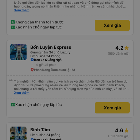
khâu gọi điện đến lúc lên xe đều rát sát sao và chủ động gọi cho mình để
hướng dẫn, giọng nói thân thiện, nhẹ nhàng. Nằm trên xe cũng khá thoải
mái, chăn nệm nước suối đầy đủ. Chuyến xe của mình hầu hết là các cô bác
Xem thêm
lớn tuổi thế nên khi hít thở sẽ thấy có một chút mùi người già Lúc xuống xe,
điểm thả của mình ban đầu dự kiến là Ngã 3 Sợi ( Nha Trang ) và bắt Grab
nhưng các anh hướng dẫn mình xuống ở đây không có ma nào dám chở đâu
Không cần thanh toán trước
Xem giá
( vì đây là địa bàn của thế lực xe ôm ngầm, dân chơi cỏ kẹo ke...) Và thế là
Xác nhận chỗ ngay lập tức
mình được chở xuống Ngã 3 thành , nơi sáng sủa an toàn hơn. Một Chuyến
xe được biết thêm nhiều câu chuyện mới. Cảm ơn nhà xe đã giúp đỡ
Bốn Luyện Express
4.2
Giường nằm 34 chỗ Luxury
(550 đánh giá)
Limousine 24 Phòng
Bến xe Quảng Ngãi
9 giờ 45 phút
Phan Rang (Dọc quốc lộ 1A)
Trải nghiệm tốt Nhân viên vui vẻ lịch sự và thân thiện Giờ đến có trễ hơn dự
định 1h, vì xe phải dừng nhiều và lên xuống hàng hóa và rước hành khách,
nói chung là tối thấy yên tâm khi sử dụng dịch vụ của nhà xe này, và sẽ ủng
hộ và giới thiệu cho người thân sử dụng dịch vụ của nhà xe này
Xem thêm
Xác nhận chỗ ngay lập tức
Xem giá
Bình Tâm
4.6
Limousine 24 phòng
(319 đánh giá)
Bến xe Quảng Ngãi