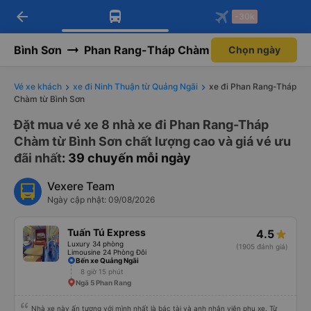
arrow_back
Tải app Vexere ngay!
Tải app Vexere
-30k
Mở app
Mở app
Nhận ưu đãi thành viên độc
-30k/ghế khi đặt vé máy bay qua
quyền
app
Bình Sơn
Phan Rang-Tháp Chàm
Chọn ngày
Vé xe khách
xe đi Ninh Thuận từ Quảng Ngãi
xe đi Phan Rang-Tháp
Chàm từ Bình Sơn
Đặt mua vé xe 8 nhà xe đi Phan Rang-Tháp
Chàm từ Bình Sơn chất lượng cao và giá vé ưu
đãi nhất
: 39 chuyến mỗi ngày
Vexere Team
Ngày cập nhật: 09/08/2026
Tuấn Tú Express
4.5
Luxury 34 phòng
(1905 đánh giá)
Limousine 24 Phòng Đôi
Bến xe Quảng Ngãi
8 giờ 15 phút
Ngã 5 Phan Rang
Nhà xe này ấn tượng với mình nhất là bác tài và anh nhân viên phụ xe. Từ