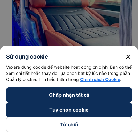
close
Sử dụng cookie
Vexere dùng cookie để website hoạt động ổn định. Bạn có thể
xem chi tiết hoặc thay đổi lựa chọn bất kỳ lúc nào trong phần
Quản lý cookie. Tìm hiểu thêm trong
Chính sách Cookie
.
Chấp nhận tất cả
c. Lộ trình, giờ khởi hành và giờ kết thúc của xe khách Mai
Tùy chọn cookie
Quyên
Giờ xuất phát ở Bình Sơn - Quảng Ngãi: 05:00, 08:10
Từ chối
Giờ đến nơi ở Phan Rang-Tháp Chàm - Ninh Thuận:
14:18, 17:28