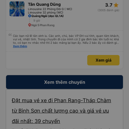
star_rate
Tân Quang Dũng
3.7
Limousine 22 Phòng Đôi G ( WC)
(3005 đánh giá)
Limousine 32 phòng (WC)
Quảng Ngãi (dọc QL1A)
9 giờ
Ngã 5 Phan Rang
Các bạn nữ lễ tân xinh iu. Các anh, chú, bác VP ĐH vui tính, quan tâm khách,
vui vẻ, nhiệt tình. Trong chuyến đi của mình có 2 gia đình bác lớn tuổi nc khá
to, có bạn nv nhắc nhở thì 2 bác mắng lại bạn ấy. Nếu 2 bác ấy có đánh giá
xấu thì mình ngược lại nha. Bạn ấy nhắc nhở rất đúng. 2 bác nói rất to. To
Xem thêm
đến lỗi mình ngủ còn mơ được câu chuyện các bác nói với nhau xuất hiện
trong giấc mơ của mình luôn. Nên nếu bạn ấy bị phản ánh thì đừng trừ lương
bạn ấy nha. Nếu bạn ấy bị trừ thì bảo bạn ấy liên hệ sđt của mình, mình hỗ
Xem giá
trợ ạ. Số mình đuôi 666, chuyến ĐH-NT ngày 16/1. À các bạn nữ lễ tân xinh
iu còn đổi cho mình phòng đơn sang đôi xong còn note là (một mình) yêu
luôn. Nhưng phòng đôi mà nằm một thì mỗi lần xe rẽ 1 cái là ✈️ Ít đi xe khách
nhưng đủ để đánh giá 10/10.
Xem thêm chuyến
Đặt mua vé xe đi Phan Rang-Tháp Chàm
từ Bình Sơn chất lượng cao và giá vé ưu
đãi nhất: 39 chuyến