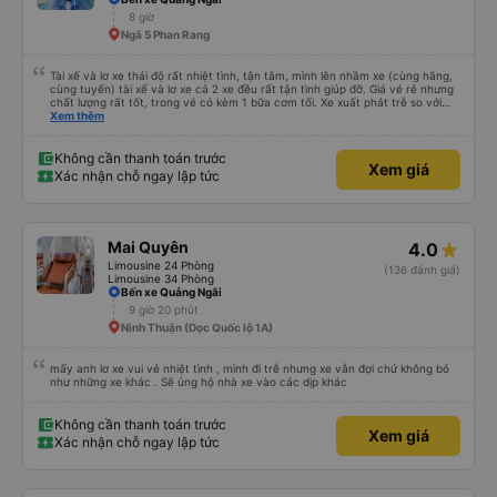
8 giờ
Ngã 5 Phan Rang
Tài xế và lơ xe thái độ rất nhiệt tình, tận tâm, mình lên nhầm xe (cùng hãng,
cùng tuyến) tài xế và lơ xe cả 2 xe đều rất tận tình giúp đỡ. Giá vé rẻ nhưng
chất lượng rất tốt, trong vé có kèm 1 bữa cơm tối. Xe xuất phát trễ so với
trên app 45p, nhưng do bão nên trời mưa rất to, có thể thông cảm được.
Xem thêm
99/10
Không cần thanh toán trước
Xem giá
Xác nhận chỗ ngay lập tức
Mai Quyên
4.0
Limousine 24 Phòng
(136 đánh giá)
Limousine 34 Phòng
Bến xe Quảng Ngãi
9 giờ 20 phút
Ninh Thuận (Dọc Quốc lộ 1A)
mấy anh lơ xe vui vẻ nhiệt tình , mình đi trễ nhưng xe vẫn đợi chứ không bỏ
như những xe khác . Sẽ ủng hộ nhà xe vào các dịp khác
Không cần thanh toán trước
Xem giá
Xác nhận chỗ ngay lập tức