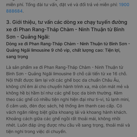
miễn phí. Tổng đài tư vấn, đặt vé và đổi trả vé miễn phí:
1900
888684
.
3. Giới thiệu, tư vấn các dòng xe chạy tuyến đường
xe đi Phan Rang-Tháp Chàm - Ninh Thuận từ Bình
Sơn - Quảng Ngãi:
Dòng xe đi Phan Rang-Tháp Chàm - Ninh Thuận từ Bình Sơn -
Quảng Ngãi limousine 9 chỗ vip, chất lượng cao: Tiện lợi,
sang trọng
Là sản phẩm xe đi Phan Rang-Tháp Chàm - Ninh Thuận từ
Bình Sơn - Quảng Ngãi limousine 9 chỗ cải tiến từ xe 16 chỗ.
Nội thất được làm lại với các ghế bọc da chuẩn Châu Âu,
không chỉ êm ái cho chuyến hành trình xa, mà còn mát mẻ và
không hề bị hầm bí như các ghế bọc da bình thường. Kèm
theo các ghế có nhiều tiện nghi hiện đại như ti-vi, tủ lạnh mini,
ổ cắm usb, đèn đọc sách, hệ thống âm thanh cao cấp. Có
vách ngăn riêng biệt giữa khoang lái và khoang hành khách.
Khoảng cách giữa các ghế ngồi rất thoải mái, không nhồi
nhét. Luôn đáp ứng được nhu cầu về sang trọng, thoải mái và
tiện nghi trong việc di chuyển.